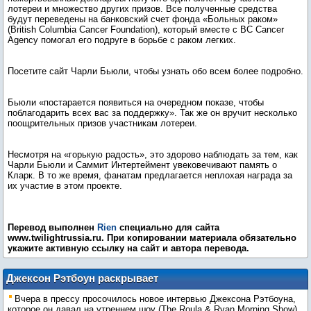
лотереи и множество других призов. Все полученные средства
будут переведены на банковский счет фонда «Больных раком»
(British Columbia Cancer Foundation), который вместе с BC Cancer
Agency помогал его подруге в борьбе с раком легких.
Посетите сайт Чарли Бьюли, чтобы узнать обо всем более подробно.
Бьюли «постарается появиться на очередном показе, чтобы
поблагодарить всех вас за поддержку». Так же он вручит несколько
поощрительных призов участникам лотереи.
Несмотря на «горькую радость», это здорово наблюдать за тем, как
Чарли Бьюли и Саммит Интертеймент увековечивают память о
Кларк. В то же время, фанатам предлагается неплохая награда за
их участие в этом проекте.
Перевод выполнен
Rien
специально для сайта
www.twilightrussia.ru. При копировании материала обязательно
укажите активную ссылку на сайт и автора перевода.
Джексон Рэтбоун раскрывает
некоторые секреты фильма «Рассвет»
Вчера в прессу просочилось новое интервью Джексона Рэтбоуна,
которое он давал на утреннем шоу (The Roula & Ryan Morning Show),