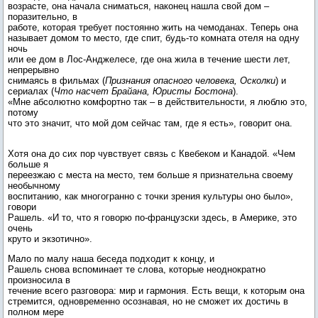
возрасте, она начала сниматься, наконец нашла свой дом –
поразительно, в
работе, которая требует постоянно жить на чемоданах. Теперь она
называет домом то место, где спит, будь-то комната отеля на одну
ночь
или ее дом в Лос-Анджелесе, где она жила в течение шести лет,
непрерывно
снимаясь в фильмах (
Признания опасного человека, Осколки
) и
сериалах (
Что насчет Брайана, Юристы Бостона
).
«Мне абсолютно комфортно так – в действительности, я люблю это,
потому
что это значит, что мой дом сейчас там, где я есть», говорит она.
Хотя она до сих пор чувствует связь с Квебеком и Канадой. «Чем
больше я
переезжаю с места на место, тем больше я признательна своему
необычному
воспитанию, как многогранно с точки зрения культуры оно было»,
говори
Рашель. «И то, что я говорю по-французски здесь, в Америке, это
очень
круто и экзотично».
Мало по малу наша беседа подходит к концу, и
Рашель снова вспоминает те слова, которые неоднократно
произносила в
течение всего разговора: мир и гармония. Есть вещи, к которым она
стремится, одновременно осознавая, но не сможет их достичь в
полном мере