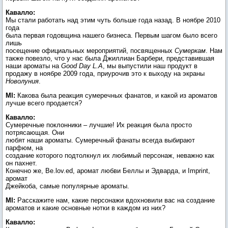
Кавалло:
Мы стали работать над этим чуть больше года назад. В ноябре 2010
года
была первая годовщина нашего бизнеса. Первым шагом было всего
лишь
посещение официальных мероприятий, посвященных
Сумеркам
. Нам
также повезло, что у нас была Джиллиан Барбери, представившая
наши ароматы на
Good Day L.A
, мы выпустили наш продукт в
продажу в ноябре 2009 года, приурочив это к выходу на экраны
Новолуния
.
MI:
Какова была реакция сумеречных фанатов, и какой из ароматов
лучше всего продается?
Кавалло:
Сумеречные поклонники – лучшие! Их реакция была просто
потрясающая. Они
любят наши ароматы. Сумеречный фанаты всегда выбирают
парфюм, на
создание которого подтолкнул их любимый персонаж, неважно как
он пахнет.
Конечно же, Be.lov.ed, аромат любви Беллы и Эдварда, и Imprint,
аромат
Джейкоба, самые популярные ароматы.
MI:
Расскажите нам, какие персонажи вдохновили вас на создание
ароматов и какие основные нотки в каждом из них?
Кавалло: