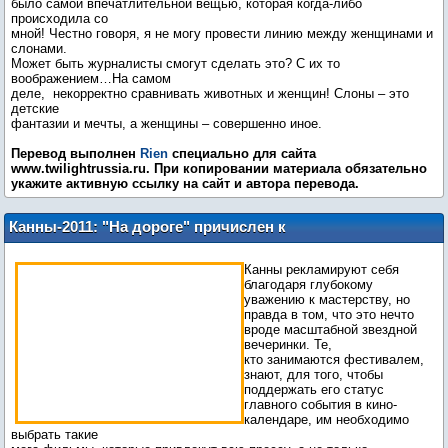
было самой впечатлительной вещью, которая когда-либо
происходила со
мной! Честно говоря, я не могу провести линию между женщинами и
слонами.
Может быть журналисты смогут сделать это? С их то
воображением…На самом
деле, некорректно сравнивать животных и женщин! Слоны – это
детские
фантазии и мечты, а женщины – совершенно иное.
Перевод выполнен
Rien
специально для сайта
www.twilightrussia.ru. При копировании материала обязательно
укажите активную ссылку на сайт и автора перевода.
Канны-2011: "На дороге" причислен к
списку фильмов высшего класса
Канны рекламируют себя
благодаря глубокому
уважению к мастерству, но
правда в том, что это нечто
вроде масштабной звездной
вечеринки. Те,
кто занимаются фестивалем,
знают, для того, чтобы
поддержать его статус
главного события в кино-
календаре, им необходимо
выбрать такие