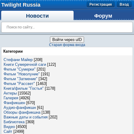
Twilight Russia
Регистрация
Вход
Новости
Форум
Войти через uID
Старая форма входа
Категории
Стефани Майер
[208]
Книги Сумеречной саги
[122]
Фильм "Сумерки"
[201]
Фильм "Новолуние"
[191]
Фильм "Затмение"
[342]
Фильм "Рассвет"
[1463]
Книга/фильм "Гостья"
[1178]
Актеры
[15562]
Галерея
[4926]
Фанфикшен
[670]
Аудио-фанфикшн
[61]
Обзоры фанфикшна
[138]
Важные даты и события
[202]
Библиотека
[369]
Видео
[4500]
Сайт
[2499]