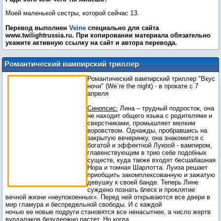
Моей маленькой сестры, которой сейчас 13.
Перевод выполнен
Veine
специально для сайта
www.twilightrussia.ru. При копировании материала обязательно
укажите активную ссылку на сайт и автора перевода.
Романтический вампирский триллер
"Вкус ночи"
Романтический вампирский триллер "Вкус
ночи" (We`re the night) - в прокате с 7
апреля
Синопсис:
Лина – трудный подросток, она
не находит общего языка с родителями и
сверстниками, промышляет мелким
воровством. Однажды, пробравшись на
закрытую вечеринку, она знакомится с
богатой и эффектной Луизой - вампиром,
главенствующим в трио себе подобных
существ, куда также входят бесшабашная
Нора и томная Шарлотта. Луиза решает
приобщить закомплексованную и зажатую
девушку к своей банде. Теперь Лине
суждено познать блеск и проклятие
вечной жизни «неупокоенных». Перед ней открываются все двери в
мир гламура и беспредельной свободы. И с каждой
ночью ее новые подруги становятся все ненасытнее, а число жертв