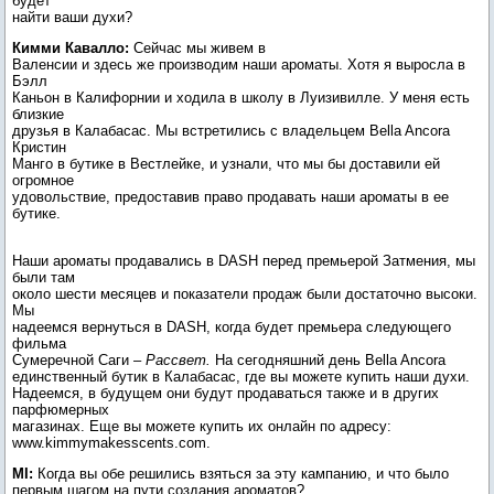
будет
найти ваши духи?
Кимми Кавалло:
Сейчас мы живем в
Валенсии и здесь же производим наши ароматы. Хотя я выросла в
Бэлл
Каньон в Калифорнии и ходила в школу в Луизивилле. У меня есть
близкие
друзья в Калабасас. Мы встретились с владельцем Bella Ancora
Кристин
Манго в бутике в Вестлейке, и узнали, что мы бы доставили ей
огромное
удовольствие, предоставив право продавать наши ароматы в ее
бутике.
Наши ароматы продавались в DASH перед премьерой Затмения, мы
были там
около шести месяцев и показатели продаж были достаточно высоки.
Мы
надеемся вернуться в DASH, когда будет премьера следующего
фильма
Сумеречной Саги –
Рассвет.
На сегодняшний день Bella Ancora
единственный бутик в Калабасас, где вы можете купить наши духи.
Надеемся, в будущем они будут продаваться также и в других
парфюмерных
магазинах. Еще вы можете купить их онлайн по адресу:
www.kimmymakesscents.com.
MI:
Когда вы обе решились взяться за эту кампанию, и что было
первым шагом на пути создания ароматов?