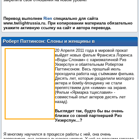
Перевод выполнен
Rien
специально для сайта
www.twilightrussia.ru. При копировании материала обязательно
укажите активную ссылку на сайт и автора перевода.
Роберт Паттинсон: Слоны и женщины в
его жизни
20 Апреля 2011 года в мировой прокат
выйдет новых фильм Франсиса Лоренса
«Воды Слонам» с харизматичной Риз
Уизерспун и обаятельным Робертом
Паттинсоном. Весь прошлый июль
проходила работа над съёмками фильма.
Десять лет, которые разделили молодого
актера и бомбу-блондинку не стали
препятствием для «химии» на экране.
(Фильм «Ярмарка тщеславия» -
совместный опыт актеров десять лет
назад).
Выглядит так, будто бы вы очень
близки со своей партнершей Риз
Уизерспун…?
Я многому научился в процессе работы с ней, она очень
терпеливая, она актриса высокого уровня. У неё за плечами гораздо