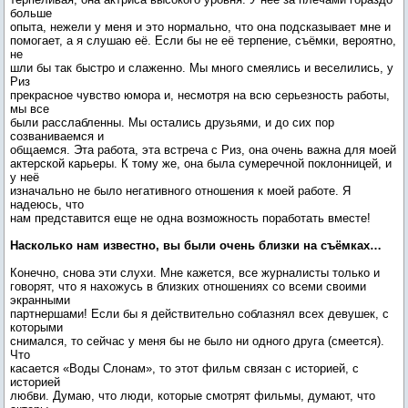
больше
опыта, нежели у меня и это нормально, что она подсказывает мне и
помогает, а я слушаю её. Если бы не её терпение, съёмки, вероятно,
не
шли бы так быстро и слаженно. Мы много смеялись и веселились, у
Риз
прекрасное чувство юмора и, несмотря на всю серьезность работы,
мы все
были расслабленны. Мы остались друзьями, и до сих пор
созваниваемся и
общаемся. Эта работа, эта встреча с Риз, она очень важна для моей
актерской карьеры. К тому же, она была сумеречной поклонницей, и
у неё
изначально не было негативного отношения к моей работе. Я
надеюсь, что
нам представится еще не одна возможность поработать вместе!
Насколько нам известно, вы были очень близки на съёмках…
Конечно, снова эти слухи. Мне кажется, все журналисты только и
говорят, что я нахожусь в близких отношениях со всеми своими
экранными
партнершами! Если бы я действительно соблазнял всех девушек, с
которыми
снимался, то сейчас у меня бы не было ни одного друга (смеется).
Что
касается «Воды Слонам», то этот фильм связан с историей, с
историей
любви. Думаю, что люди, которые смотрят фильмы, думают, что