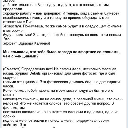
актеры
действительно влюблены друг в друга, а это значит, что мы
проделали
хорошую работу – нам доверяют. И теперь, когда съёмки Сумерек
возобновились никому и в голову не пришло обсуждать мои
отношения с Риз
Уизерспун. Понимаешь, то же самое будет и в следующем фильме,
в котором я
буду сниматься! Знаете, я спокойно отношусь ко всем этим вещам.
Это
эффект Эдварда Каллена!
Мы слышали, что тебе было гораздо комфортнее со слонами,
чем с женщинами?
(Смеется) Определенно нет! На самом деле, несколько месяцев
назад, журнал Details организовал для меня фотосет, где я был
окружен
голыми женщинами. Эта фотосессия длилась больше двенадцати
часов.
Конечно же, любой парень на моем месте подумал бы, что его
мечты
наконец-то сбылись, но на самом деле, в реальной жизни, это очень
неловко! Что же касается слонов, это совсем другой вопрос. В
фильме, мы
постоянно находились в контакте со слонами и однажды, одна из
слоних
подняла меня от земли и понесла меня, придерживая своим
хоботом. Это