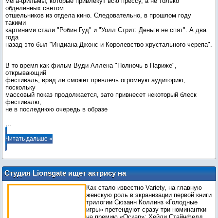
мега-фильмы, которые привлекут всю прессу, а не только
обделенных светом
отшельников из отдела кино. Следовательно, в прошлом году
такими
картинами стали "Робин Гуд" и "Уолл Стрит: Деньги не спят". А два
года
назад это был "Индиана Джонс и Королевство xрустального черепа".
В то время как фильм Вуди Аллена "Полночь в Париже",
открывающий
фестиваль, вряд ли сможет привлечь огромную аудиторию,
поскольку
массовый показ продолжается, зато привнесет некоторый блеск
фестивалю,
...
Читать дальше »
Студия Lionsgate ищет актрису на
главную роль в "Голодных играх"
Как стало известно Variety, на главную
женскую роль в экранизации первой книги
трилогии Сюзанн Коллинз «Голодные
игры» претендуют сразу три номинантки
на премию «Оскар»: Хейли Стайнфелд,