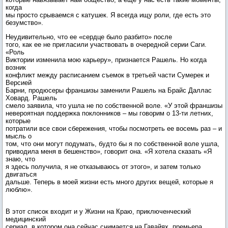
когда
мы просто срываемся с катушек. Я всегда ищу роли, где есть это
безумство».
Неудивительно, что ее «сердце было разбито» после
того, как ее не пригласили участвовать в очередной серии Саги.
«Роль
Виктории изменила мою карьеру», признается Рашель. Но когда
возник
конфликт между расписанием съемок в третьей части Сумерек и
Версией
Барни, продюсеры франшизы заменили Рашель на Брайс Даллас
Ховард. Рашель
смело заявила, что ушла не по собственной воле. «У этой франшизы
невероятная поддержка поклонников – мы говорим о 13-ти летних,
которые
потратили все свои сбережения, чтобы посмотреть ее восемь раз – и
мысль о
том, что они могут подумать, будто бы я по собственной воле ушла,
приводила меня в бешенство», говорит она. «Я хотела сказать «Я
знаю, что
я здесь получила, я не отказываюсь от этого», и затем только
двигаться
дальше. Теперь в моей жизни есть много других вещей, которые я
люблю».
В этот список входит и у Жизни на Краю, приключенческий
медицинский
сериал, в котором она сейчас снимается на Гавайях, премьера