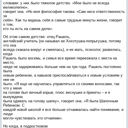
словами: у них было тяжелое детство. «Мое было не всегда
великолепно»,
говорит она. «Но моя философия такова: «Сам неси ответственность
за
себя». Как ты ведешь себя в самые трудные минуты жизни, говорит
о том,
кто ты есть на самом деле».
Об этом самом детстве: отец Рашель,
английский учитель (он называл ее Хохотушка-попрыгушка, потому
что она
всегда скакала вокруг и смеялась), и ее мать, психолог, развелись,
когда
Рашель было восемь, и семья все время переезжала с места на
место,
нигде не задерживаясь больше чем на три года. Рашель постоянно
была
новым ребенком, а навыков приспосабливаться к новым условиям у
нее не
было. «Я еще не научилась управляться со своими волосами, так
что у меня
на голове был вечный взрыв, плюс веснушки и брекеты – и я
вынуждена
была одевать на голову шапку», говорит она. «Я была Шапочным
Ребенком. С
каждой новой школой я все больше отчаивалась найти понимание, и
люди
могли чувствовать это отчаяние».
Но когда, в подростковом