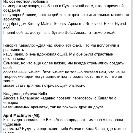
Их совместная любовь к
вампирскому жанру, особенно к Сумеречной саге, стала причиной
создания
популярной линии, состоящей из четырех восхитительных масляных
ароматов
под брендом Kimmy Makes Scents. Ароматы Be.lov.ed, Pixie, Hybrid
and
Imprint сейчас доступны в бутике Bella Ancora, а также онлайн.
Говорит Кавалло: «Для нас обеих тот факт, что мы воплотили в
реальность
нашу идею, очень вдохновляющий. Мы обе были страстные
поклонницы
Сумерек, но что еще более важно, мы всегда стремились создать
свой
собственный бизнес. Этот бизнес не только показал нам, что наши
творческие идеи могут воплотиться в реальность, но и то, что он
также
может стать для нас потрясающим опытом».
Владельцы бутика Bella
Ancora в Калабасас недавно провели переговоры с Кавалло о
четырех
незабываемых ароматах, так не похожих друг на друга.
April MacIntyre (MI)
:
Как вы договорились с Bella Ancora продавать именно у них ваши
чудесные
ароматы? Будут ли еще какие-либо бутики в Калабасас, где можно