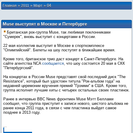
»
»
»
04
Главная
2011
Март
Muse выступят в Москве и Петербурге
Британская рок-группа Muse, так любимая поклонниками
"Сумерек", вновь выступит с концертами в России.
22 мая коллектив выступит в Москве в спорткомплексе
"Олимпийский". Билеты на шоу поступят в ближайшее время.
Кроме того, британское трио даст концерт в Санкт-Петербурге. На
сайте агентства NCA
сообщается
, что шоу состоится 20 мая в СКК
"Петербургский".
На концертах в России Muse представят свой последний диск "The
Resistance", который был удостоен титула "Рок-альбом года" на
недавней церемонии вручения премий "Грэмми" в США. Кроме того,
группа исполнит лучшие хиты с четырех остальных своих пластинок.
Ранее в интервью BBC News фронтмен Muse Мэтт Беллами
сообщил, что группа приступит к записи нового, шестого альбома не
ранее конца 2011 года, в связи с чем пластинка выйдет самое
позднее в 2013 году.
...