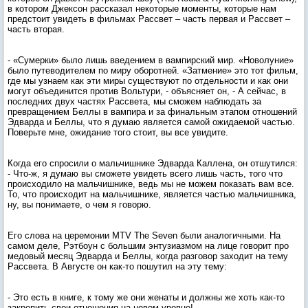
в котором Джексон рассказал некоторые моменты, которые нам
предстоит увидеть в фильмах Рассвет – часть первая и Рассвет –
часть вторая.
- «Сумерки» было лишь введением в вампирский мир. «Новолуние»
было путеводителем по миру оборотней. «Затмение» это тот фильм,
где мы узнаем как эти миры существуют по отдельности и как они
могут объединится против Вольтури, - объясняет он, - А сейчас, в
последних двух частях Рассвета, мы сможем наблюдать за
превращением Беллы в вампира и за финальным этапом отношений
Эдварда и Беллы, что я думаю является самой ожидаемой частью.
Поверьте мне, ожидание того стоит, вы все увидите.
Когда его спросили о мальчишнике Эдварда Каллена, он отшутился:
- Что-ж, я думаю вы сможете увидеть всего лишь часть, того что
происходило на мальчишнике, ведь мы не можем показать вам все.
То, что происходит на мальчишнике, является частью мальчишника,
ну, вы понимаете, о чем я говорю.
Его слова на церемонии MTV The Seven были аналогичными. На
самом деле, Рэтбоун с большим энтузиазмом на лице говорит про
медовый месяц Эдварда и Беллы, когда разговор заходит на тему
Рассвета. В Августе он как-то пошутил на эту тему:
- Это есть в книге, к тому же они женаты и должны же хоть как-то
закрепить свои отношения на новом уровне!