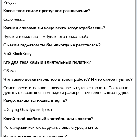
Иисус.
Какое твое самое преступное развлечение?
Сплетница.
Какими словами ты чаще всего злоупотребляешь?
Чувак и гениально… «Чувак, это гениально!»
С каким гаджетом ты бы никогда не рассталась?
Мой BlackBerry.
Кто для тебя самый влиятельный политик?
Обама.
Что самое восхитительное в твоей работе? И что самое нудное?
Самое восхитительное – возможность путешествовать. Постоянно
думать о своем внешнем виде и размере – очевидно самое нудное.
Какую песню ты поешь в душе?
«Defying Gravity» из Греха.
Какой твой любимый коктейль или напиток?
Истсайдский коктейль: джин, лайм, огурец и мята.
Ради кого или чего ты живешь?