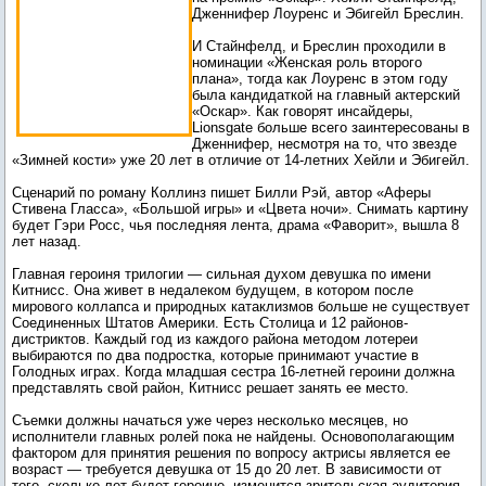
Дженнифер Лоуренс и Эбигейл Бреслин.
И Стайнфелд, и Бреслин проходили в
номинации «Женская роль второго
плана», тогда как Лоуренс в этом году
была кандидаткой на главный актерский
«Оскар». Как говорят инсайдеры,
Lionsgate больше всего заинтересованы в
Дженнифер, несмотря на то, что звезде
«Зимней кости» уже 20 лет в отличие от 14-летних Хейли и Эбигейл.
Сценарий по роману Коллинз пишет Билли Рэй, автор «Аферы
Стивена Гласса», «Большой игры» и «Цвета ночи». Снимать картину
будет Гэри Росс, чья последняя лента, драма «Фаворит», вышла 8
лет назад.
Главная героиня трилогии — сильная духом девушка по имени
Китнисс. Она живет в недалеком будущем, в котором после
мирового коллапса и природных катаклизмов больше не существует
Соединенных Штатов Америки. Есть Столица и 12 районов-
дистриктов. Каждый год из каждого района методом лотереи
выбираются по два подростка, которые принимают участие в
Голодных играх. Когда младшая сестра 16-летней героини должна
представлять свой район, Китнисс решает занять ее место.
Съемки должны начаться уже через несколько месяцев, но
исполнители главных ролей пока не найдены. Основополагающим
фактором для принятия решения по вопросу актрисы является ее
возраст — требуется девушка от 15 до 20 лет. В зависимости от
того, сколько лет будет героине, изменится зрительская аудитория.