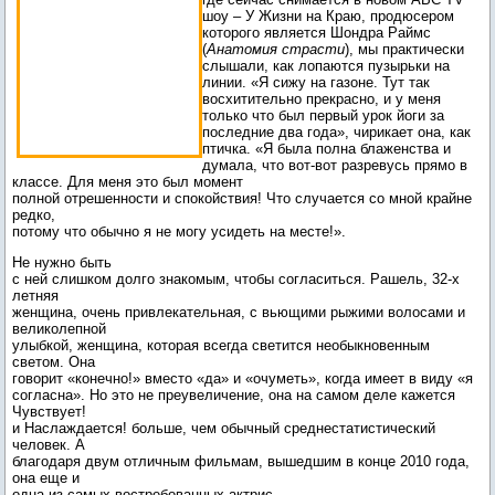
шоу – У Жизни на Краю, продюсером
которого является Шондра Раймс
(
Анатомия страсти
), мы практически
слышали, как лопаются пузырьки на
линии. «Я сижу на газоне. Тут так
восхитительно прекрасно, и у меня
только что был первый урок йоги за
последние два года», чирикает она, как
птичка. «Я была полна блаженства и
думала, что вот-вот разревусь прямо в
классе. Для меня это был момент
полной отрешенности и спокойствия! Что случается со мной крайне
редко,
потому что обычно я не могу усидеть на месте!».
Не нужно быть
с ней слишком долго знакомым, чтобы согласиться. Рашель, 32-х
летняя
женщина, очень привлекательная, с вьющими рыжими волосами и
великолепной
улыбкой, женщина, которая всегда светится необыкновенным
светом. Она
говорит «конечно!» вместо «да» и «очуметь», когда имеет в виду «я
согласна». Но это не преувеличение, она на самом деле кажется
Чувствует!
и Наслаждается! больше, чем обычный среднестатистический
человек. А
благодаря двум отличным фильмам, вышедшим в конце 2010 года,
она еще и
одна из самых востребованных актрис.