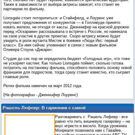
Также в зависимости от выбора актрисы зависит, кто станет ее
партнером по фильму.
Lionsgate стоит поторопиться: и Стайнфелд, и Лоуренс уже
получают предложения от конкурентов — в Голливуде принято
ковать железо, не отходя от кассы. Дженнифер на красной дорожке
перед «Оскарами» рассказывала о встрече с Россом, но намекала
на свое участие в других проектах. Скоро актрису можно будет
увидеть в роли мутанта Мистик в боевике «Люди Икс: первый
класс». Ее имя сейчас упоминают в связи с новым фильмом
Оливера Стоуна «Дикари».
Студия до сих пор не определила бюджет «Голодных игр», что тоже
не ускоряет кастинг. Как только Lionsgate поймет, сколько готова
потратить на постановку фильма, способного положить основу новой
франшизе для подростков, тогда сразу станет известно, кто сыграет
главные роли.
Релиз фильма намечен на март 2012 года.
(
На фотографии - Дженнифер Лоуренс
)
Рашель Лефевр: В гармонии с самой
собой
Разговаривать с Рашель Лефевр - все
равно что пить вишневую газировку – на
вкус игристо и весело. Когда уроженка
Монреаля позвонила нам с Гавайев,
где сейчас снимается в новом ABC TV