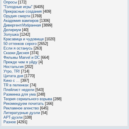
Опросы
[172]
"Голодные игры"
[6405]
Прекрасные создания
[409]
Орудия смерти
[1769]
Академия вампиров
[1306]
Дивергент/Избранная
[3899]
Делириум
[40]
Золушка
[1242]
Красавица и чудовище
[1020]
50 оттенков серого
[2652]
Если я останусь
[263]
Сказки Диснея
[374]
Фильмы Marvel и DC
[664]
Прежде чем я уйду
[4]
Ностальгия
[202]
Утро, TR!
[714]
Цитата дня
[1770]
Кино с ...
[397]
TR в пеленках
[74]
Плейлист недели
[543]
Разминка для ума
[248]
Теория сериального взрыва
[288]
Рекомендуем почитать
[166]
Рекламное агенство
[645]
Литературные дуэли
[54]
АРТ-дуэли
[108]
Разное
[4291]