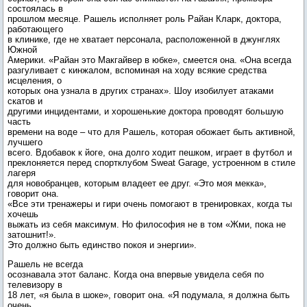
состоялась в
прошлом месяце. Рашель исполняет роль Райан Кларк, доктора,
работающего
в клинике, где не хватает персонала, расположенной в джунглях
Южной
Америки. «Райан это Макгайвер в юбке», смеется она. «Она всегда
разгуливает с кинжалом, вспоминая на ходу всякие средства
исцеления, о
которых она узнала в других странах». Шоу изобилует атаками
скатов и
другими инцидентами, и хорошенькие доктора проводят большую
часть
времени на воде – что для Рашель, которая обожает быть активной,
лучшего
всего. Вдобавок к йоге, она долго ходит пешком, играет в футбол и
преклоняется перед спортклубом Sweat Garage, устроенном в стиле
лагеря
для новобранцев, которым владеет ее друг. «Это моя мекка»,
говорит она.
«Все эти тренажеры и гири очень помогают в тренировках, когда ты
хочешь
выжать из себя максимум. Но философия не в том «Жми, пока не
затошнит!».
Это должно быть единство покоя и энергии».
Рашель не всегда
осознавала этот баланс. Когда она впервые увидела себя по
телевизору в
18 лет, «я была в шоке», говорит она. «Я подумала, я должна быть
очень