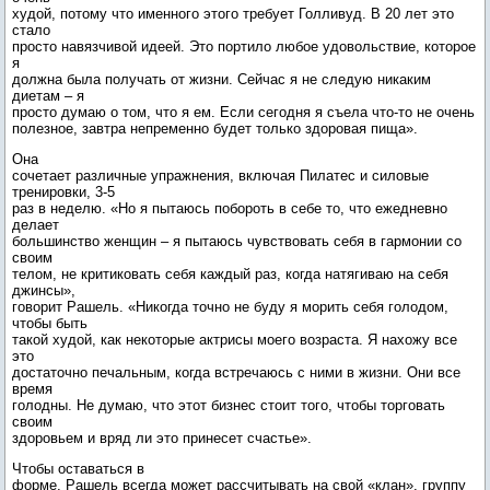
худой, потому что именного этого требует Голливуд. В 20 лет это
стало
просто навязчивой идеей. Это портило любое удовольствие, которое
я
должна была получать от жизни. Сейчас я не следую никаким
диетам – я
просто думаю о том, что я ем. Если сегодня я съела что-то не очень
полезное, завтра непременно будет только здоровая пища».
Она
сочетает различные упражнения, включая Пилатес и силовые
тренировки, 3-5
раз в неделю. «Но я пытаюсь побороть в себе то, что ежедневно
делает
большинство женщин – я пытаюсь чувствовать себя в гармонии со
своим
телом, не критиковать себя каждый раз, когда натягиваю на себя
джинсы»,
говорит Рашель. «Никогда точно не буду я морить себя голодом,
чтобы быть
такой худой, как некоторые актрисы моего возраста. Я нахожу все
это
достаточно печальным, когда встречаюсь с ними в жизни. Они все
время
голодны. Не думаю, что этот бизнес стоит того, чтобы торговать
своим
здоровьем и вряд ли это принесет счастье».
Чтобы оставаться в
форме, Рашель всегда может рассчитывать на свой «клан», группу