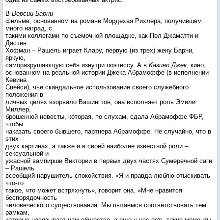
В
Версии Барни
–
фильме, основанном на романе Мордехая Рихлера, получившем
много наград, с
такими коллегами по съемочной площадке, как Пол Джаматти и
Дастин
Хофман – Рашель играет Клару, первую (из трех) жену Барни,
яркую,
саморазрушающую себя изнутри поэтессу. А в
Казино Джек
, кино,
основанном на реальной истории Джека Абрамоффе (в исполнении
Кевина
Спейси), чье скандальное использование своего служебного
положения в
личных целях взорвало Вашингтон, она исполняет роль Эмили
Миллер,
брошенной невесты, которая, по слухам, сдала Абрамоффе ФБР,
чтобы
наказать своего бывшего, партнера Абрамоффе. Не случайно, что в
этих
двух картинах, а также и в своей наиболее известной роли –
сексуальной и
ужасной вампирши Виктории в первых двух частях Сумеречной саги
– Рашель
всеобщий нарушитель спокойствия. «Я и правда люблю отыскивать
что-то
такое, что может встряхнуть», говорит она. «Мне нравится
беспорядочность
человеческого существования. Мы пытаемся соответствовать тем
рамкам,
которые навязывает нам общество, а еще у нас есть такие моменты,