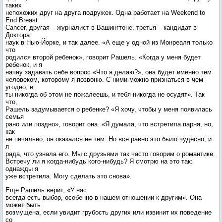
таких
непохожих друг на друга подружек. Одна работает на Weekend to
End Breast
Cancer, другая – журналист в Вашингтоне, третья – кандидат в
Доктора
наук в Нью-Йорке, и так далее. «А еще у одной из Монреаля только
что
родился второй ребенок», говорит Рашель. «Когда у меня будет
ребенок, и я
начну задавать себе вопрос «Что я делаю?», она будет именно тем
человеком, которому я позвоню. С ними можно признаться в чем
угодно, и
ты никогда об этом не пожалеешь, и тебя никогда не осудят». Так
что,
Рашель задумывается о ребенке? «Я хочу, чтобы у меня появилась
семья
рано или поздно», говорит она. «Я думала, что встретила парня, но,
как
не печально, он оказался не тем. Но все равно это было чудесно, и
я
рада, что узнала его. Мы с друзьями так часто говорим о романтике.
Встречу ли я когда-нибудь кого-нибудь? Я смотрю на это так:
однажды я
уже встретила. Могу сделать это снова».
Еще Рашель верит, «У нас
всегда есть выбор, особенно в нашем отношении к другим». Она
может быть
возмущена, если увидит грубость других или извинит их поведение
со