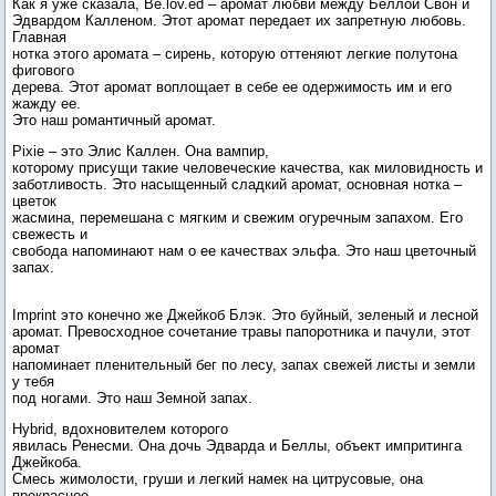
Как я уже сказала, Be.lov.ed – аромат любви между Беллой Свон и
Эдвардом Калленом. Этот аромат передает их запретную любовь.
Главная
нотка этого аромата – сирень, которую оттеняют легкие полутона
фигового
дерева. Этот аромат воплощает в себе ее одержимость им и его
жажду ее.
Это наш романтичный аромат.
Pixie – это Элис Каллен. Она вампир,
которому присущи такие человеческие качества, как миловидность и
заботливость. Это насыщенный сладкий аромат, основная нотка –
цветок
жасмина, перемешана с мягким и свежим огуречным запахом. Его
свежесть и
свобода напоминают нам о ее качествах эльфа. Это наш цветочный
запах.
Imprint это конечно же Джейкоб Блэк. Это буйный, зеленый и лесной
аромат. Превосходное сочетание травы папоротника и пачули, этот
аромат
напоминает пленительный бег по лесу, запах свежей листы и земли
у тебя
под ногами. Это наш Земной запах.
Hybrid, вдохновителем которого
явилась Ренесми. Она дочь Эдварда и Беллы, объект импритинга
Джейкоба.
Смесь жимолости, груши и легкий намек на цитрусовые, она
прекрасное