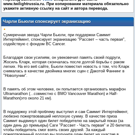
www.twilightrussia.ru. При копировании материала обязательно
укажите активную ссылку на сайт и автора перевода.
Чарли Бьюли спонсирует экранизацию
«Рассвета»
Сумеречная звезда Чарли Бьюли, при поддержки Саммит
Интертеймент, спонсирует экранизацию "Рассвет – часть первая",
содействую с фондом BC Cancer.
Благодаря свои усилиям, он увековечил память своей подруги,
Жосиль Кларк, которая скончалась после долгой борьбы с раком
легких. На его веб сайте, Бьюли поместил новость о том, что Кларк
снималась в качестве двойника многих сцен с Дакотой Фаннинг в
"Новолунии".
В память об этом человеке, он попытается организовать марафон
Ultramarathon (...совместно с BMO Vancouver Marathon) и Half-
Marathon(это около 21 км).
В поддержку этой проблему выступил и сам Саммит Интертеймент,
любезно пожертвовавший неплохую сумму. В качестве приза
Саммит выдвинул один билет победителю на закрытый показ (за
один день до премьеры) Саги "Рассвет - Часть первая" и 20 билетов,
чтобы победитель смог взять своих друзей. За каждый
пожертвованный доллар вы получите один билет на участие в