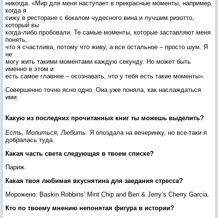
никогда. «Мир для меня наступает в прекрасные моменты, например,
когда я
сижу в ресторане с бокалом чудесного вина и лучшим ризотто,
который вы
когда-либо пробовали. Те самые моменты, которые заставляют меня
понять,
что я счастлива, потому что живу, а все остальное – просто шум. Я
не
могу жить такими моментами каждую секунду. Но может быть
именно в этом и
есть самое главное – осознавать, что у тебя есть такие моменты».
Совершенно точно ясно одно. Она уже поняла, как наслаждаться
ими.
Какую из последних прочитанных книг ты можешь выделить?
Есть, Молиться, Любить.
Я опоздала на вечеринку, но все-таки я
добралась туда.
Какая часть света следующая в твоем списке?
Париж.
Какая твоя любимая вкуснятина для заедания стресса?
Морожено: Baskin Robbins’ Mint Chip and Ben & Jerry’s Cherry Garcia.
Кто по твоему мнению непонятая фигура в истории?