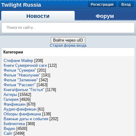
Twilight Russia
Регистрация
Вход
Новости
Форум
Войти через uID
Старая форма входа
Категории
Стефани Майер
[208]
Книги Сумеречной саги
[122]
Фильм "Сумерки"
[201]
Фильм "Новолуние"
[191]
Фильм "Затмение"
[342]
Фильм "Рассвет"
[1463]
Книга/фильм "Гостья"
[1178]
Актеры
[15562]
Галерея
[4926]
Фанфикшен
[670]
Аудио-фанфикшн
[61]
Обзоры фанфикшна
[138]
Важные даты и события
[202]
Библиотека
[369]
Видео
[4500]
Сайт
[2499]