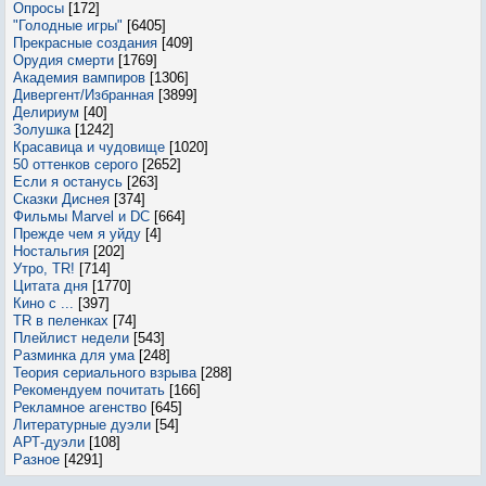
Опросы
[172]
"Голодные игры"
[6405]
Прекрасные создания
[409]
Орудия смерти
[1769]
Академия вампиров
[1306]
Дивергент/Избранная
[3899]
Делириум
[40]
Золушка
[1242]
Красавица и чудовище
[1020]
50 оттенков серого
[2652]
Если я останусь
[263]
Сказки Диснея
[374]
Фильмы Marvel и DC
[664]
Прежде чем я уйду
[4]
Ностальгия
[202]
Утро, TR!
[714]
Цитата дня
[1770]
Кино с ...
[397]
TR в пеленках
[74]
Плейлист недели
[543]
Разминка для ума
[248]
Теория сериального взрыва
[288]
Рекомендуем почитать
[166]
Рекламное агенство
[645]
Литературные дуэли
[54]
АРТ-дуэли
[108]
Разное
[4291]