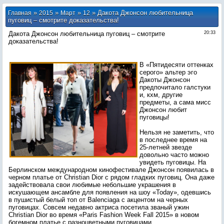
»
»
»
» Дакота Джонсон любительница
Главная
2015
Март
12
пуговиц – смотрите доказательства!
Дакота Джонсон любительница пуговиц – смотрите
20:33
доказательства!
В «Пятидесяти оттенках
серого» альтер эго
Дакоты Джонсон
предпочитало галстуки
и, кхм, другие
предметы, а сама мисс
Джонсон любит
пуговицы!
Нельзя не заметить, что
в последнее время на
25-летней звезде
довольно часто можно
увидеть пуговицы. На
Берлинском международном кинофестивале Джонсон появилась в
черном платье от Christian Dior с рядом гладких пуговиц. Она даже
задействовала свои любимые небольшие украшения в
искушающем ансамбле для появления на шоу «Today», одевшись
в пушистый белый топ от Balenciaga с акцентом на черных
пуговицах. Совсем недавно актриса посетила званый ужин
Christian Dior во время «Paris Fashion Week Fall 2015» в новом
богемном платье с разноцветными пуговицами.