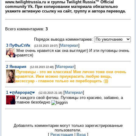
www.twilightrussia.ru и группы Twilight Russia™ Оfficial
community Vk. При копировании материала обязательно
укажите активную ссылку на сайт, группу и автора перевода.
Всего комментариев
:
3
Порядок вывода комментариев:
3
ПуФыСтИк
[
Материал
]
(13.03.2015 19:07)
Мне очень нравится как она выглядит) И эти пуговицы очень
нравятся)
2
Январия
[
Материал
]
(12.03.2015 22:48)
Пуговицы - это же классика! Мне лично тоже они очень
нравятся. Ими можно приукрасить любую вещь,
аксессуар - главное только не переборщить :)))
1
♥ღАврораღ♥
[
Материал
]
(12.03.2015 21:16)
У каждого свой фетиш. Пуговицы это красиво, забавно, а
главное безобидно
Добавлять комментарии могут только зарегистрированные
пользователи.
[
Регистрация
|
Вход
]