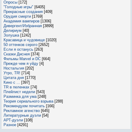
Опросы
[172]
"Голодные игры"
[6405]
Прекрасные создания
[409]
Орудия смерти
[1769]
Академия вампиров
[1306]
Дивергент/Избранная
[3899]
Делириум
[40]
Золушка
[1242]
Красавица и чудовище
[1020]
50 оттенков серого
[2652]
Если я останусь
[263]
Сказки Диснея
[374]
Фильмы Marvel и DC
[664]
Прежде чем я уйду
[4]
Ностальгия
[202]
Утро, TR!
[714]
Цитата дня
[1770]
Кино с ...
[397]
TR в пеленках
[74]
Плейлист недели
[543]
Разминка для ума
[248]
Теория сериального взрыва
[288]
Рекомендуем почитать
[166]
Рекламное агенство
[645]
Литературные дуэли
[54]
АРТ-дуэли
[108]
Разное
[4291]