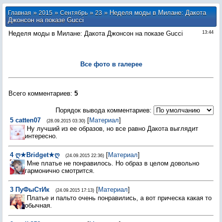
»
»
»
» Неделя моды в Милане: Дакота
Главная
2015
Сентябрь
23
Джонсон на показе Gucci
Неделя моды в Милане: Дакота Джонсон на показе Gucci
13:44
Все фото в галерее
Всего комментариев
:
5
Порядок вывода комментариев:
5
catten07
[
Материал
]
(28.09.2015 03:30)
Ну лучший из ее образов, но все равно Дакота выглядит
интересно.
4
ღ★Bridget★ღ
[
Материал
]
(24.09.2015 22:36)
Мне платье не понравилось. Но образ в целом довольно
гармонично смотрится.
3
ПуФыСтИк
[
Материал
]
(24.09.2015 17:13)
Платье и пальто очень понравились, а вот прическа какая то
обычная.