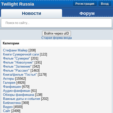
Twilight Russia
Регистрация
Вход
Новости
Форум
Войти через uID
Старая форма входа
Категории
Стефани Майер
[208]
Книги Сумеречной саги
[122]
Фильм "Сумерки"
[201]
Фильм "Новолуние"
[191]
Фильм "Затмение"
[342]
Фильм "Рассвет"
[1463]
Книга/фильм "Гостья"
[1178]
Актеры
[15562]
Галерея
[4926]
Фанфикшен
[670]
Аудио-фанфикшн
[61]
Обзоры фанфикшна
[138]
Важные даты и события
[202]
Библиотека
[369]
Видео
[4500]
Сайт
[2499]