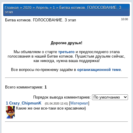
»
»
»
» Битва котиков. ГОЛОСОВАНИЕ. 3
Главная
2020
Апрель
1
этап
Битва котиков. ГОЛОСОВАНИЕ. 3 этап
10:00
Дорогие друзья!
Мы объявляем о старте
третьего
и предпоследнего этапа
голосования в нашей Битве котиков. Пушистым друзьям сейчас,
как никогда, нужна ваша поддержка!
Все вопросы по-прежнему задаём в
организационной теме
.
Всего комментариев
:
1
Порядок вывода комментариев:
1
Crazy_ChipmunK
[
Материал
]
(01.04.2020 12:41)
Какие же они все-таки все красавчики)