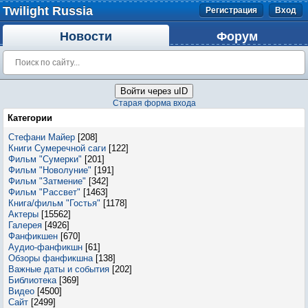
Twilight Russia
Регистрация
Вход
Новости
Форум
Войти через uID
Старая форма входа
Категории
Стефани Майер
[208]
Книги Сумеречной саги
[122]
Фильм "Сумерки"
[201]
Фильм "Новолуние"
[191]
Фильм "Затмение"
[342]
Фильм "Рассвет"
[1463]
Книга/фильм "Гостья"
[1178]
Актеры
[15562]
Галерея
[4926]
Фанфикшен
[670]
Аудио-фанфикшн
[61]
Обзоры фанфикшна
[138]
Важные даты и события
[202]
Библиотека
[369]
Видео
[4500]
Сайт
[2499]