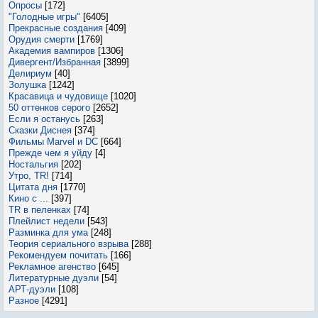
Опросы
[172]
"Голодные игры"
[6405]
Прекрасные создания
[409]
Орудия смерти
[1769]
Академия вампиров
[1306]
Дивергент/Избранная
[3899]
Делириум
[40]
Золушка
[1242]
Красавица и чудовище
[1020]
50 оттенков серого
[2652]
Если я останусь
[263]
Сказки Диснея
[374]
Фильмы Marvel и DC
[664]
Прежде чем я уйду
[4]
Ностальгия
[202]
Утро, TR!
[714]
Цитата дня
[1770]
Кино с ...
[397]
TR в пеленках
[74]
Плейлист недели
[543]
Разминка для ума
[248]
Теория сериального взрыва
[288]
Рекомендуем почитать
[166]
Рекламное агенство
[645]
Литературные дуэли
[54]
АРТ-дуэли
[108]
Разное
[4291]