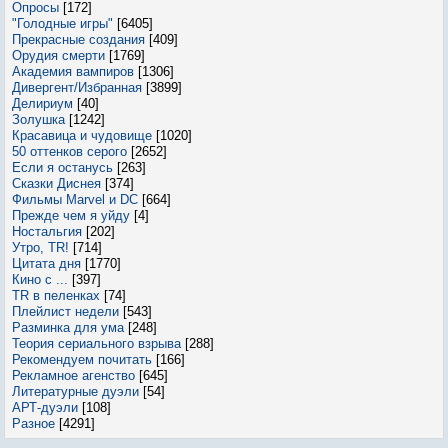
Опросы
[172]
"Голодные игры"
[6405]
Прекрасные создания
[409]
Орудия смерти
[1769]
Академия вампиров
[1306]
Дивергент/Избранная
[3899]
Делириум
[40]
Золушка
[1242]
Красавица и чудовище
[1020]
50 оттенков серого
[2652]
Если я останусь
[263]
Сказки Диснея
[374]
Фильмы Marvel и DC
[664]
Прежде чем я уйду
[4]
Ностальгия
[202]
Утро, TR!
[714]
Цитата дня
[1770]
Кино с ...
[397]
TR в пеленках
[74]
Плейлист недели
[543]
Разминка для ума
[248]
Теория сериального взрыва
[288]
Рекомендуем почитать
[166]
Рекламное агенство
[645]
Литературные дуэли
[54]
АРТ-дуэли
[108]
Разное
[4291]