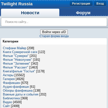
Twilight Russia
Регистрация
Вход
Новости
Форум
Войти через uID
Старая форма входа
Категории
Стефани Майер
[208]
Книги Сумеречной саги
[122]
Фильм "Сумерки"
[201]
Фильм "Новолуние"
[191]
Фильм "Затмение"
[342]
Фильм "Рассвет"
[1463]
Книга/фильм "Гостья"
[1178]
Актеры
[15562]
Галерея
[4926]
Фанфикшен
[670]
Аудио-фанфикшн
[61]
Обзоры фанфикшна
[138]
Важные даты и события
[202]
Библиотека
[369]
Видео
[4500]
Сайт
[2499]