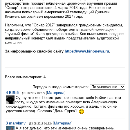
руководством пройдет юбилейная церемония вручения премий
"Оскар", которая состоится 4 марта 2018 года. Ее хозяином
назначен популярный американский телеведущий Джимми
Киммел, который вел церемонию 2017 года.
Напомним, что "Оскар 2017" завершился грандиозным скандалом,
когда во время объявления победителя в главной номинации -
"лучший фильм" была допущена ошибка. Как выяснилось позднее
неправильный конверт был выдан представителем аудиторской
компании.
За информацию спасибо сайту
https://www.kinonews.ru
.
Всего комментариев
:
4
Порядок вывода комментариев:
4
ElSi5
[
Материал
]
(31.08.2017 09:57)
Оу, ну что же. Посмотрим, как покажет себя Бэйли на этом
посту, и куда это изменение приведет всю Американскую
киноакадемию. Кстати, фильмы его хороши, и жаль, что он не
удостоин наград. Обожаю "День Сурка"!
3
marykmv
[
Материал
]
(13.08.2017 01:32)
А я вот думаю, что эти изменения очень своевременны.