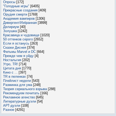
Опросы
[172]
"Голодные игры"
[6405]
Прекрасные создания
[409]
Орудия смерти
[1769]
Академия вампиров
[1306]
Дивергент/Избранная
[3899]
Делириум
[40]
Золушка
[1242]
Красавица и чудовище
[1020]
50 оттенков серого
[2652]
Если я останусь
[263]
Сказки Диснея
[374]
Фильмы Marvel и DC
[664]
Прежде чем я уйду
[4]
Ностальгия
[202]
Утро, TR!
[714]
Цитата дня
[1770]
Кино с ...
[397]
TR в пеленках
[74]
Плейлист недели
[543]
Разминка для ума
[248]
Теория сериального взрыва
[288]
Рекомендуем почитать
[166]
Рекламное агенство
[645]
Литературные дуэли
[54]
АРТ-дуэли
[108]
Разное
[4291]