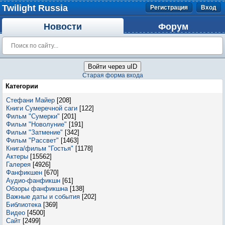
Twilight Russia
Регистрация
Вход
Новости
Форум
Войти через uID
Старая форма входа
Категории
Стефани Майер
[208]
Книги Сумеречной саги
[122]
Фильм "Сумерки"
[201]
Фильм "Новолуние"
[191]
Фильм "Затмение"
[342]
Фильм "Рассвет"
[1463]
Книга/фильм "Гостья"
[1178]
Актеры
[15562]
Галерея
[4926]
Фанфикшен
[670]
Аудио-фанфикшн
[61]
Обзоры фанфикшна
[138]
Важные даты и события
[202]
Библиотека
[369]
Видео
[4500]
Сайт
[2499]