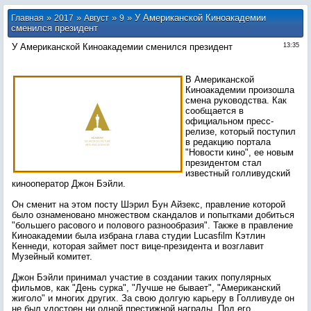
»
»
»
» У Американской Киноакадемии
Главная
2017
Август
9
сменился президент
У Американской Киноакадемии сменился президент
13:35
В Американской
Киноакадемии произошла
смена руководства. Как
сообщается в
официальном пресс-
релизе, который поступил
в редакцию портала
"Новости кино", ее новым
президентом стал
известный голливудский
кинооператор Джон Бэйли.
Он сменит на этом посту Шэрил Бун Айзекс, правление которой
было ознаменовано множеством скандалов и попытками добиться
"большего расового и полового разнообразия". Также в правление
Киноакадемии была избрана глава студии Lucasfilm Кэтлин
Кеннеди, которая займет пост вице-президента и возглавит
Музейный комитет.
Джон Бэйли принимал участие в создании таких популярных
фильмов, как "День сурка", "Лучше не бывает", "Американский
жиголо" и многих других. За свою долгую карьеру в Голливуде он
не был удостоен ни одной престижной награды. Под его