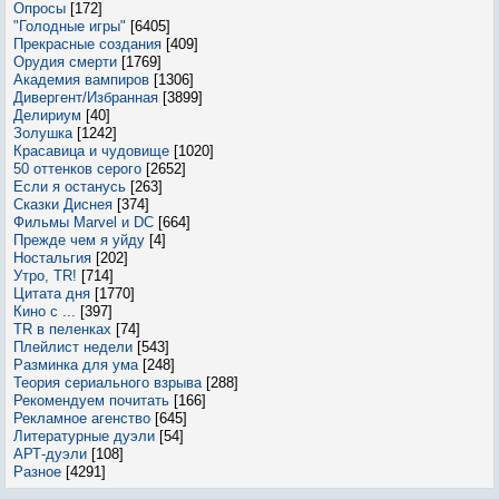
Опросы
[172]
"Голодные игры"
[6405]
Прекрасные создания
[409]
Орудия смерти
[1769]
Академия вампиров
[1306]
Дивергент/Избранная
[3899]
Делириум
[40]
Золушка
[1242]
Красавица и чудовище
[1020]
50 оттенков серого
[2652]
Если я останусь
[263]
Сказки Диснея
[374]
Фильмы Marvel и DC
[664]
Прежде чем я уйду
[4]
Ностальгия
[202]
Утро, TR!
[714]
Цитата дня
[1770]
Кино с ...
[397]
TR в пеленках
[74]
Плейлист недели
[543]
Разминка для ума
[248]
Теория сериального взрыва
[288]
Рекомендуем почитать
[166]
Рекламное агенство
[645]
Литературные дуэли
[54]
АРТ-дуэли
[108]
Разное
[4291]