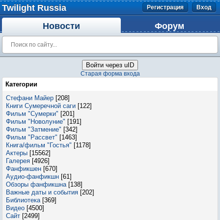
Twilight Russia
Регистрация
Вход
Новости
Форум
Войти через uID
Старая форма входа
Категории
Стефани Майер
[208]
Книги Сумеречной саги
[122]
Фильм "Сумерки"
[201]
Фильм "Новолуние"
[191]
Фильм "Затмение"
[342]
Фильм "Рассвет"
[1463]
Книга/фильм "Гостья"
[1178]
Актеры
[15562]
Галерея
[4926]
Фанфикшен
[670]
Аудио-фанфикшн
[61]
Обзоры фанфикшна
[138]
Важные даты и события
[202]
Библиотека
[369]
Видео
[4500]
Сайт
[2499]