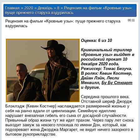
»
»
»
» Рецензия на фильм «Кровные узы»:
Главная
2020
Декабрь
8
пуще прежнего старуха вздурилась
Рецензия на фильм «Кровные узы»: пуще прежнего старуха
00:11
вздурилась
Оценка: 6 из 10
Криминальный триллер
«Кровные узы» выйдет в
российский прокат 10
декабря 2020 года.
Режиссер: Томас Безуча.
В ролях: Кевин Костнер,
Дайан Лэйн, Лесли
Менвилл,
Бу Бу Стюарт
и другие.
Середина прошлого века.
Отставной шериф Джордж
Блэклэдж (Кевин Костнер) наслаждается размеренной жизнью у
себя на ранчо вдали от цивилизации. Семейную идиллию
нарушает внезапная гибель его сына от досадной случайности.
Привычный образ жизни тут же идет прахом. Через пару лет сноха
выходит замуж за некоего плохиша по имени Дон, который, как
подозревает жена Джорджа Маргарет, не видит ничего зазорного в
бытовом рукоприкладстве.