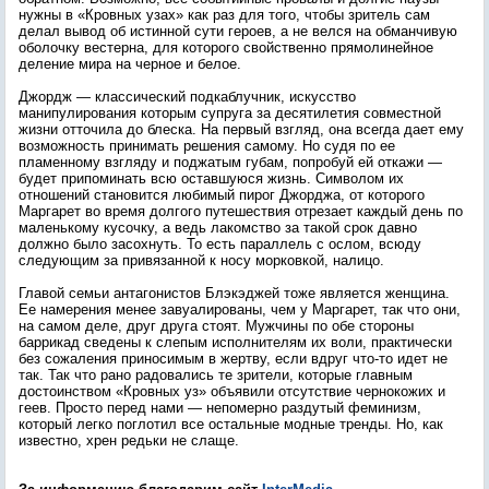
нужны в «Кровных узах» как раз для того, чтобы зритель сам
делал вывод об истинной сути героев, а не велся на обманчивую
оболочку вестерна, для которого свойственно прямолинейное
деление мира на черное и белое.
Джордж — классический подкаблучник, искусство
манипулирования которым супруга за десятилетия совместной
жизни отточила до блеска. На первый взгляд, она всегда дает ему
возможность принимать решения самому. Но судя по ее
пламенному взгляду и поджатым губам, попробуй ей откажи —
будет припоминать всю оставшуюся жизнь. Символом их
отношений становится любимый пирог Джорджа, от которого
Маргарет во время долгого путешествия отрезает каждый день по
маленькому кусочку, а ведь лакомство за такой срок давно
должно было засохнуть. То есть параллель с ослом, всюду
следующим за привязанной к носу морковкой, налицо.
Главой семьи антагонистов Блэкэджей тоже является женщина.
Ее намерения менее завуалированы, чем у Маргарет, так что они,
на самом деле, друг друга стоят. Мужчины по обе стороны
баррикад сведены к слепым исполнителям их воли, практически
без сожаления приносимым в жертву, если вдруг что-то идет не
так. Так что рано радовались те зрители, которые главным
достоинством «Кровных уз» объявили отсутствие чернокожих и
геев. Просто перед нами — непомерно раздутый феминизм,
который легко поглотил все остальные модные тренды. Но, как
известно, хрен редьки не слаще.