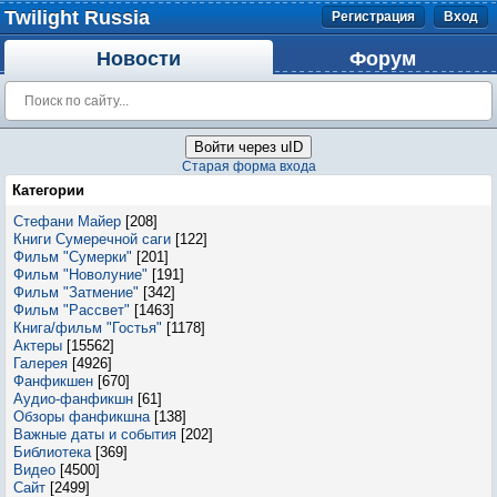
Twilight Russia
Регистрация
Вход
Новости
Форум
Войти через uID
Старая форма входа
Категории
Стефани Майер
[208]
Книги Сумеречной саги
[122]
Фильм "Сумерки"
[201]
Фильм "Новолуние"
[191]
Фильм "Затмение"
[342]
Фильм "Рассвет"
[1463]
Книга/фильм "Гостья"
[1178]
Актеры
[15562]
Галерея
[4926]
Фанфикшен
[670]
Аудио-фанфикшн
[61]
Обзоры фанфикшна
[138]
Важные даты и события
[202]
Библиотека
[369]
Видео
[4500]
Сайт
[2499]