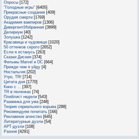
Опросы
[172]
"Голодные игры"
[6405]
Прекрасные создания
[409]
Орудия смерти
[1769]
Академия вампиров
[1306]
Дивергент/Избранная
[3899]
Делириум
[40]
Золушка
[1242]
Красавица и чудовище
[1020]
50 оттенков серого
[2652]
Если я останусь
[263]
Сказки Диснея
[374]
Фильмы Marvel и DC
[664]
Прежде чем я уйду
[4]
Ностальгия
[202]
Утро, TR!
[714]
Цитата дня
[1770]
Кино с ...
[397]
TR в пеленках
[74]
Плейлист недели
[543]
Разминка для ума
[248]
Теория сериального взрыва
[288]
Рекомендуем почитать
[166]
Рекламное агенство
[645]
Литературные дуэли
[54]
АРТ-дуэли
[108]
Разное
[4291]