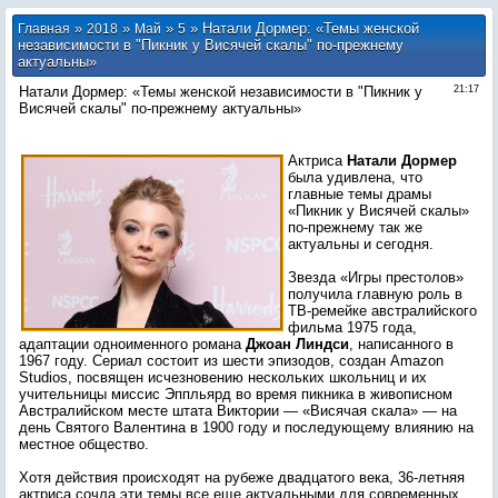
»
»
»
» Натали Дормер: «Темы женской
Главная
2018
Май
5
независимости в "Пикник у Висячей скалы" по-прежнему
актуальны»
Натали Дормер: «Темы женской независимости в "Пикник у
21:17
Висячей скалы" по-прежнему актуальны»
Актриса
Натали Дормер
была удивлена, что
главные темы драмы
«Пикник у Висячей скалы»
по-прежнему так же
актуальны и сегодня.
Звезда «Игры престолов»
получила главную роль в
ТВ-ремейке австралийского
фильма 1975 года,
адаптации одноименного романа
Джоан Линдси
, написанного в
1967 году. Сериал состоит из шести эпизодов, создан Amazon
Studios, посвящен исчезновению нескольких школьниц и их
учительницы миссис Эппльярд во время пикника в живописном
Австралийском месте штата Виктории — «Висячая скала» — на
день Святого Валентина в 1900 году и последующему влиянию на
местное общество.
Хотя действия происходят на рубеже двадцатого века, 36-летняя
актриса сочла эти темы все еще актуальными для современных