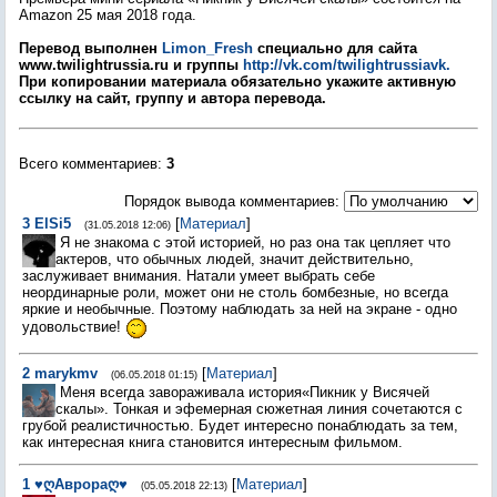
Amazon 25 мая 2018 года.
Перевод выполнен
Limon_Fresh
специально для сайта
www.twilightrussia.ru и группы
http://vk.com/twilightrussiavk.
При копировании материала обязательно укажите активную
ссылку на сайт, группу и автора перевода.
Всего комментариев
:
3
Порядок вывода комментариев:
3
ElSi5
[
Материал
]
(31.05.2018 12:06)
Я не знакома с этой историей, но раз она так цепляет что
актеров, что обычных людей, значит действительно,
заслуживает внимания. Натали умеет выбрать себе
неординарные роли, может они не столь бомбезные, но всегда
яркие и необычные. Поэтому наблюдать за ней на экране - одно
удовольствие!
2
marykmv
[
Материал
]
(06.05.2018 01:15)
Меня всегда завораживала история«Пикник у Висячей
скалы». Тонкая и эфемерная сюжетная линия сочетаются с
грубой реалистичностью. Будет интересно понаблюдать за тем,
как интересная книга становится интересным фильмом.
1
♥ღАврораღ♥
[
Материал
]
(05.05.2018 22:13)