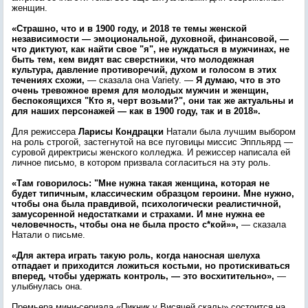
женщин.
«Страшно, что и в 1900 году, и 2018 те темы женской
независимости — эмоциональной, духовной, финансовой, —
что диктуют, как найти свое "я", не нуждаться в мужчинах, не
быть тем, кем видят вас сверстники, что молодежная
культура, давление противоречий, духом и голосом в этих
течениях схожи,
— сказала она Variety. —
Я думаю, что в это
очень тревожное время для молодых мужчин и женщин,
беспокоящихся "Кто я, черт возьми?", они так же актуальны и
для наших персонажей — как в 1900 году, так и в 2018».
Для режиссера
Ларисы Кондрацки
Натали была лучшим выбором
на роль строгой, застегнутой на все пуговицы миссис Эппльярд —
суровой директрисы женского колледжа. И режиссер написала ей
личное письмо, в котором призвала согласиться на эту роль.
«Там говорилось: "Мне нужна такая женщина, которая не
будет типичным, классическим образцом героини. Мне нужно,
чтобы она была правдивой, психологически реалистичной,
замусоренной недостатками и страхами. И мне нужна ее
человечность, чтобы она не была просто с*кой»»,
— сказала
Натали о письме.
«Для актера играть такую роль, когда наносная шелуха
отпадает и приходится ложиться костьми, но протискиваться
вперед, чтобы удержать контроль, — это восхитительно»,
—
улыбнулась она.
Премьера мини-сериала «Пикник у Висячей скалы» состоится на