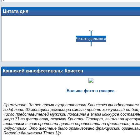
Цитата дня
...
Читать дальше »
Каннский кинофестиваль: Кристен
Стюарт с членами жюри на премьере
"Девушки солнца" поддерживает
протест против неравенства полов
Больше фото в галерее.
Примечание: За все время существования Каннского кинофестиваля (
года) лишь 82 женщины-режиссера смогли пройти конкурсный отбор, 
число представителей мужской половины в этом конкурсе составля
жюри 71-го фестиваля, включая Кристен Стюарт, вышли на красную
шествием в знак протеста против неравенства на фестивале, в кин
индустриях. Это шествие было организовано французской организац
Regard и движением Times Up.