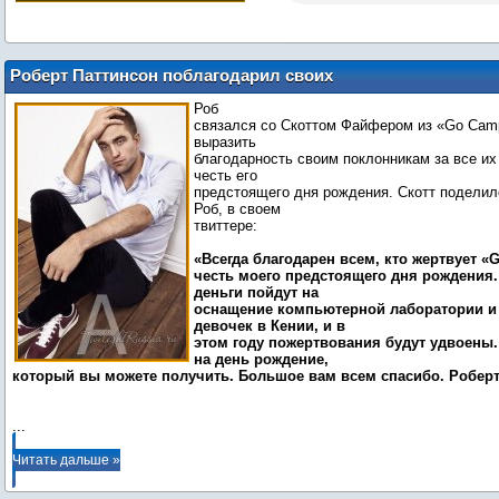
Роберт Паттинсон поблагодарил своих
поклонников за щедрые
Роб
пожертвования для «Go Campaign»
связался со Скоттом Файфером из «Go Camp
выразить
благодарность своим поклонникам за все их
честь его
предстоящего дня рождения. Скотт поделилс
Роб, в своем
твиттере:
«Всегда благодарен всем, кто жертвует «
честь моего предстоящего дня рождения.
деньги пойдут на
оснащение компьютерной лаборатории и
девочек в Кении, и в
этом году пожертвования будут удвоены
на день рождение,
который вы можете получить. Большое вам всем спасибо. Роберт
...
Читать дальше »