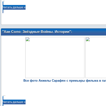
...
Читать дальше »
"Хан Соло: Звёздные Войны. Истории":
постеры и фото с премьеры Анжелы
Сарафян, Эмилии Кларк, Олдена
Эренрайка, Вуди Харрельсона, Джона
Фавро
Все фото Анжелы Сарафян с премьеры фильма в гал
...
Читать дальше »