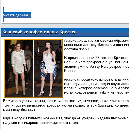
...
Читать дальше »
Каннский кинофестиваль: Кристен
Стюарт щеголяет ножками в
Актриса хвастается своими образам
жемчужном платье на ужине Vanity Fair
мероприятиях шоу-бизнеса и оцени
составе жюри.
В среду вечером 28-летняя
Кристе
больше чем прекрасна в усыпанном
званом ужине Vanity Fair, устроенном
Каннах.
Актриса продемонстрировала длинн
выглядывающие из-под инкрустиров
платья, которое сексуально обтягива
ногах красовались туфли из перспек
Все драгоценные камни, нашитые на платье, мерцали, пока Кристен п
толпу гостей вечеринки, которая могла похвастаться большим количе
мира шоу-бизнеса.
Идя в ногу с модными новинками, звезда «Сумерек» надела высокие с
на ужин в шикарном пятизвездочном отеле.