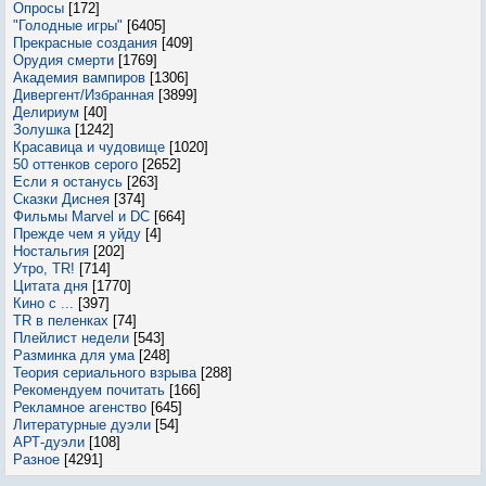
Опросы
[172]
"Голодные игры"
[6405]
Прекрасные создания
[409]
Орудия смерти
[1769]
Академия вампиров
[1306]
Дивергент/Избранная
[3899]
Делириум
[40]
Золушка
[1242]
Красавица и чудовище
[1020]
50 оттенков серого
[2652]
Если я останусь
[263]
Сказки Диснея
[374]
Фильмы Marvel и DC
[664]
Прежде чем я уйду
[4]
Ностальгия
[202]
Утро, TR!
[714]
Цитата дня
[1770]
Кино с ...
[397]
TR в пеленках
[74]
Плейлист недели
[543]
Разминка для ума
[248]
Теория сериального взрыва
[288]
Рекомендуем почитать
[166]
Рекламное агенство
[645]
Литературные дуэли
[54]
АРТ-дуэли
[108]
Разное
[4291]