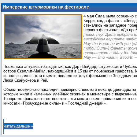
Имперские штурмовики на фестивале
«Звездных войн»
4 мая Сила была особенно 
Керри, когда фанаты «Звез
стекались на западное побе
первого фестиваля «Да преб
[прим. пер: Дата выбрана и
английском варианте напу
May the Force be with you (
тобой Сила») фанаты фон
превращают в «May the fourt
May — это «май», а fourth
Несколько энтузиастов, одетых, как Дарт Вейдер, штурмовик и Чубакк
остров Скеллиг-Майкл, находящийся в 15 км от побережья графства. 
использовалось для съемок последних двух фильмов по Звездным во
Люка Скайуокера и Рей.
Объект всемирного наследия примерно с шестого века до двенадцатог
которые жили в каменных улейных хижинах в монастыре с вырезанным
Теперь же фанатов тянет посетить эти места после появления их в п
киносаги «Пробуждение силы» и «Последний джедай».
...
Читать дальше »