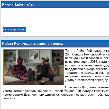
Кино с katerina420
...
Читать дальше »
Райан Ренольдс извинился перед
Дэвидом Бекхэмом в новом промо
То, что Райан Рейнольдс и м
«Дэдпула 2»
20th Century Fox способны н
неожиданные и забавные ре
выяснили еще в 2016, когда 
готовился оригинальный «Дэ
преддверии выхода сиквела 
трудится не покладая рук – 
например, новым промо роли
Дэдпул извиняется перед Д
В первом «Дэдпуле» знамен
упоминается в небольшой сцене – герой Райана Рейнольдса критикует 
промо ролике Дэдпулу приходится как следует постараться, чтобы з
Бекхэма: