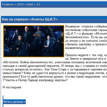
»
»
»
12
Главная
2018
Май
Как на сериале «Агенты Щ.И.Т»
отразились события фильма
Внимание: статья содерж
«Мстители: Война бесконечности»
последним событиям сери
«Щ.И.Т.» и фильму «Мстит
бесконечности». Если вы н
из этого и не хотите спой
сделать закладку и прочес
внимательны!
Прошла неделя с тех пор, к
на Земле и превратил все в
«Мстители: Война бесконечности», уничтожив половину вселенной л
пальцев в своей драгоценной перчатке. И теперь мы с сгораем от люб
столько вопросов осталось. Как Тони Старк с оставшимися героями ис
немыслимое? Кому не удастся вернуться к жизни следующим летом, к
произошло? Кто-то действительно думал, что мы такие недалекие, что
Т’Чалла и Питер Паркер взаправду мертвы?
...
Читать дальше »