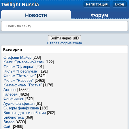
Twilight Russia
Регистрация
Вход
Новости
Форум
Войти через uID
Старая форма входа
Категории
Стефани Майер
[208]
Книги Сумеречной саги
[122]
Фильм "Сумерки"
[201]
Фильм "Новолуние"
[191]
Фильм "Затмение"
[342]
Фильм "Рассвет"
[1463]
Книга/фильм "Гостья"
[1178]
Актеры
[15562]
Галерея
[4926]
Фанфикшен
[670]
Аудио-фанфикшн
[61]
Обзоры фанфикшна
[138]
Важные даты и события
[202]
Библиотека
[369]
Видео
[4500]
Сайт
[2499]