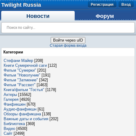
Twilight Russia
Регистрация
Вход
Новости
Форум
Войти через uID
Старая форма входа
Категории
Стефани Майер
[208]
Книги Сумеречной саги
[122]
Фильм "Сумерки"
[201]
Фильм "Новолуние"
[191]
Фильм "Затмение"
[342]
Фильм "Рассвет"
[1463]
Книга/фильм "Гостья"
[1178]
Актеры
[15562]
Галерея
[4926]
Фанфикшен
[670]
Аудио-фанфикшн
[61]
Обзоры фанфикшна
[138]
Важные даты и события
[202]
Библиотека
[369]
Видео
[4500]
Сайт
[2499]