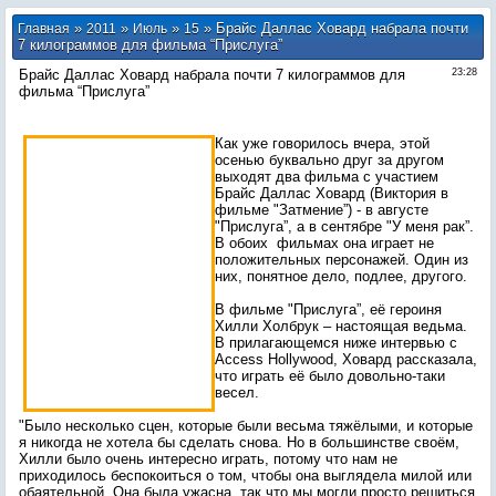
»
»
»
» Брайс Даллас Ховард набрала почти
Главная
2011
Июль
15
7 килограммов для фильма “Прислуга”
Брайс Даллас Ховард набрала почти 7 килограммов для
23:28
фильма “Прислуга”
Как уже говорилось вчера, этой
осенью буквально друг за другом
выходят два фильма с участием
Брайс Даллас Ховард (Виктория в
фильме "Затмение”) - в августе
"Прислуга”, а в сентябре "У меня рак”.
В обоих фильмах она играет не
положительных персонажей. Один из
них, понятное дело, подлее, другого.
В фильме "Прислуга”, её героиня
Хилли Холбрук – настоящая ведьма.
В прилагающемся ниже интервью с
Access Hollywood, Ховард рассказала,
что играть её было довольно-таки
весел.
"Было несколько сцен, которые были весьма тяжёлыми, и которые
я никогда не хотела бы сделать снова. Но в большинстве своём,
Хилли было очень интересно играть, потому что нам не
приходилось беспокоиться о том, чтобы она выглядела милой или
обаятельной. Она была ужасна, так что мы могли просто решиться