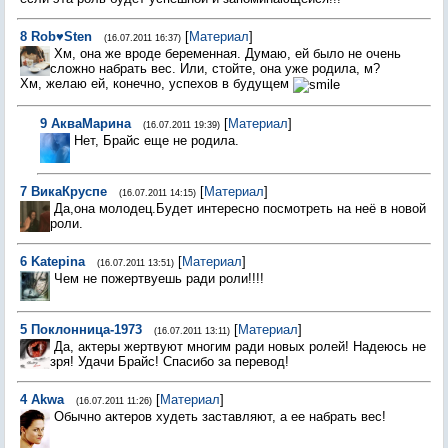
8
Rob♥Sten
[
Материал
]
(16.07.2011 16:37)
Хм, она же вроде беременная. Думаю, ей было не очень
сложно набрать вес. Или, стойте, она уже родила, м?
Хм, желаю ей, конечно, успехов в будущем
9
АкваМарина
[
Материал
]
(16.07.2011 19:39)
Нет, Брайс еще не родила.
7
ВикаКруспе
[
Материал
]
(16.07.2011 14:15)
Да,она молодец.Будет интересно посмотреть на неё в новой
роли.
6
Katepina
[
Материал
]
(16.07.2011 13:51)
Чем не пожертвуешь ради роли!!!!
5
Поклонница-1973
[
Материал
]
(16.07.2011 13:11)
Да, актеры жертвуют многим ради новых ролей! Надеюсь не
зря! Удачи Брайс! Спасибо за перевод!
4
Akwa
[
Материал
]
(16.07.2011 11:26)
Обычно актеров худеть заставляют, а ее набрать вес!