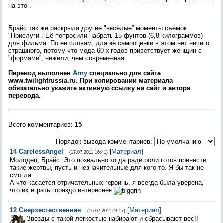
на это”.
Брайс так же раскрыла другие "весёлые” моменты съёмок
"Прислуги”. Её попросили набрать 15 фунтов (6,8 килограммов)
для фильма. По её словам, для её самооценки в этом нет ничего
страшного, потому что мода 60-х годов приветствует женщин с
"формами”, нежели, чем современная.
Перевод выполнен
Arny
специально для сайта
www.twilightrussia.ru. При копировании материала
обязательно укажите активную ссылку на сайт и автора
перевода.
Всего комментариев
:
15
Порядок вывода комментариев:
14
CarelessAngel
[
Материал
]
(17.07.2011 16:41)
Молодец, Брайс. Это позвально когда ради роли готов принести
такие жертвы, пусть и незначительные для кого-то. Я бы так не
смогла.
А что касается отричательных героинь, я всегда была уверена,
что их играть гораздо интереснее
12
Сверхестественная
[
Материал
]
(16.07.2011 23:17)
Звезды с такой легкостью набирают и сбрасывают вес!!