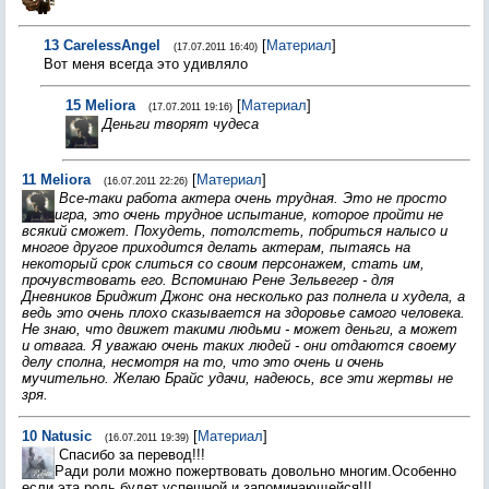
13
CarelessAngel
[
Материал
]
(17.07.2011 16:40)
Вот меня всегда это удивляло
15
Meliora
[
Материал
]
(17.07.2011 19:16)
Деньги творят чудеса
11
Meliora
[
Материал
]
(16.07.2011 22:26)
Все-таки работа актера очень трудная. Это не просто
игра, это очень трудное испытание, которое пройти не
всякий сможет. Похудеть, потолстеть, побриться налысо и
многое другое приходится делать актерам, пытаясь на
некоторый срок слиться со своим персонажем, стать им,
прочувствовать его. Вспоминаю Рене Зельвегер - для
Дневников Бриджит Джонс она несколько раз полнела и худела, а
ведь это очень плохо сказывается на здоровье самого человека.
Не знаю, что движет такими людьми - может деньги, а может
и отвага. Я уважаю очень таких людей - они отдаются своему
делу сполна, несмотря на то, что это очень и очень
мучительно. Желаю Брайс удачи, надеюсь, все эти жертвы не
зря.
10
Natusic
[
Материал
]
(16.07.2011 19:39)
Спасибо за перевод!!!
Ради роли можно пожертвовать довольно многим.Особенно
если эта роль будет успешной и запоминающейся!!!