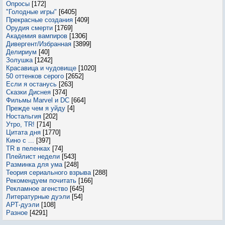
Опросы
[172]
"Голодные игры"
[6405]
Прекрасные создания
[409]
Орудия смерти
[1769]
Академия вампиров
[1306]
Дивергент/Избранная
[3899]
Делириум
[40]
Золушка
[1242]
Красавица и чудовище
[1020]
50 оттенков серого
[2652]
Если я останусь
[263]
Сказки Диснея
[374]
Фильмы Marvel и DC
[664]
Прежде чем я уйду
[4]
Ностальгия
[202]
Утро, TR!
[714]
Цитата дня
[1770]
Кино с ...
[397]
TR в пеленках
[74]
Плейлист недели
[543]
Разминка для ума
[248]
Теория сериального взрыва
[288]
Рекомендуем почитать
[166]
Рекламное агенство
[645]
Литературные дуэли
[54]
АРТ-дуэли
[108]
Разное
[4291]