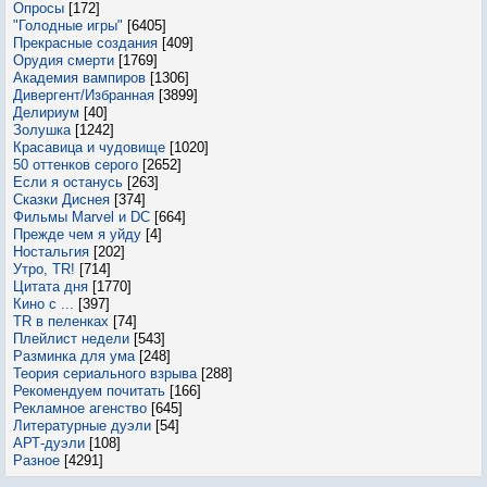
Опросы
[172]
"Голодные игры"
[6405]
Прекрасные создания
[409]
Орудия смерти
[1769]
Академия вампиров
[1306]
Дивергент/Избранная
[3899]
Делириум
[40]
Золушка
[1242]
Красавица и чудовище
[1020]
50 оттенков серого
[2652]
Если я останусь
[263]
Сказки Диснея
[374]
Фильмы Marvel и DC
[664]
Прежде чем я уйду
[4]
Ностальгия
[202]
Утро, TR!
[714]
Цитата дня
[1770]
Кино с ...
[397]
TR в пеленках
[74]
Плейлист недели
[543]
Разминка для ума
[248]
Теория сериального взрыва
[288]
Рекомендуем почитать
[166]
Рекламное агенство
[645]
Литературные дуэли
[54]
АРТ-дуэли
[108]
Разное
[4291]