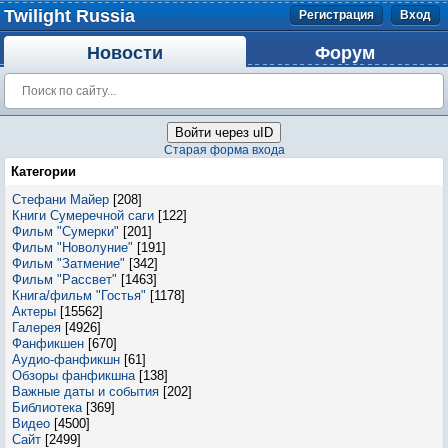
Twilight Russia
Регистрация
Вход
Новости
Форум
Войти через uID
Старая форма входа
Категории
Стефани Майер
[208]
Книги Сумеречной саги
[122]
Фильм "Сумерки"
[201]
Фильм "Новолуние"
[191]
Фильм "Затмение"
[342]
Фильм "Рассвет"
[1463]
Книга/фильм "Гостья"
[1178]
Актеры
[15562]
Галерея
[4926]
Фанфикшен
[670]
Аудио-фанфикшн
[61]
Обзоры фанфикшна
[138]
Важные даты и события
[202]
Библиотека
[369]
Видео
[4500]
Сайт
[2499]