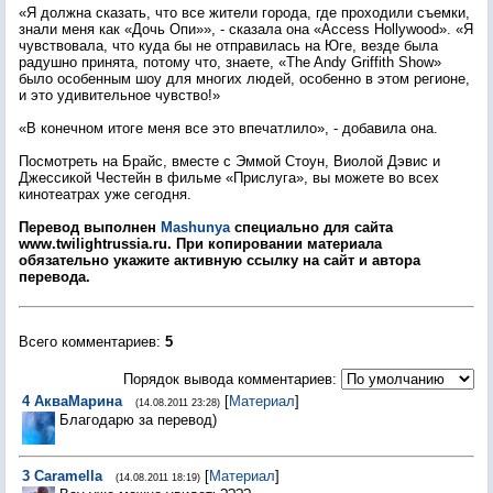
«Я должна сказать, что все жители города, где проходили съемки,
знали меня как «Дочь Опи»», - сказала она «Access Hollywood». «Я
чувствовала, что куда бы не отправилась на Юге, везде была
радушно принята, потому что, знаете, «The Andy Griffith Show»
было особенным шоу для многих людей, особенно в этом регионе,
и это удивительное чувство!»
«В конечном итоге меня все это впечатлило», - добавила она.
Посмотреть на Брайс, вместе с Эммой Стоун, Виолой Дэвис и
Джессикой Честейн в фильме «Прислуга», вы можете во всех
кинотеатрах уже сегодня.
Перевод выполнен
Mashunya
специально для сайта
www.twilightrussia.ru. При копировании материала
обязательно укажите активную ссылку на сайт и автора
перевода.
Всего комментариев
:
5
Порядок вывода комментариев:
4
АкваМарина
[
Материал
]
(14.08.2011 23:28)
Благодарю за перевод)
3
Caramella
[
Материал
]
(14.08.2011 18:19)