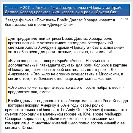
»
»
»
» Звезде фильма «Прислуга» Брайс
Главная
2011
Август
14
Даллас Ховард нравится быть известной в роли «Дочери Опи»
Звезде фильма «Прислуга» Брайс Даллас Ховард нравится
15:53
быть известной в роли «Дочери Опи»
Для тридцатилетней актрисы Брайс Даллас Ховард роль
претенциозной, с устоявшимися взглядами бессердечной
светской Хилли Холбрук в драме «Прислуга» была испытанием,
хотя набор веса для роли таковым, конечно, не являлся!
«Было здорово», - говорит Брайс «Access Hollywood» о
дополнительный пятнадцати фунтах для роли Холбрук в картине
«Прислуга», премьера которой состоялась во вторник в Лос-
Анджелесе. «Это было не сложно осуществить в Миссисипи, в
связи с тем, что большинство пищи жариться на масле».
«Это словно мечта для актера, когда его просят набрать вес», -
продолжает она, смеясь.
Брайс (дочь легендарного актера/создателя картин Рона Ховарда
(который покорил Америку в 60ые годы своей ролью
привлекательного «Опи» на «The Andy Griffith Show»)) сказала, что
съемки проходили в маленьком городе на Юге, вроде Мейберри,
Северная Каролина, где были широко известны знаменитые
комедии отца. У местных жителей было полно воспоминаний о ее
связях с Югом.