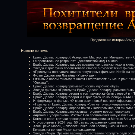
Продолжение истории Асмо
Новости по теме:
Брайс Даллас Ховард об Актерском Мастерстве, Материнстве и 
Очаровательное ретро: пять десятилетий моды в кино
Брайс Даллас Ховард о расово правильных рассказчиках в кино:
Звезда «Прислуги» посоветовала список антирасистских фильм
«Прислуга» возглавила список популярных фильмов Netflix на ф
Фильм Джонатана Ливайна «У меня рак»
Отзывы о новом фильме "Summit Entertainment" "У меня рак": "1
"Оскара"".
Брайс Даллас Ховард призывает носить удобную обувь
Звезде фильма «Прислуга» Брайс Даллас Ховард нравится быть 
Брайс Даллас Ховард говорит о том, каково же быть стервой в «
Брайс Даллас Ховард говорит о «Прислуге» на конвенции NAACP
Информация о фильме «У меня рак», новый постер и официальн
«Прислуга» Брайс Даллас Ховард: «Это не только неправильно, э
Брайс Даллас Ховард набрала почти 7 килограммов для фильма 
Брайс Даллас Ховард рассказывает о своем новом персонаже
«Аргайл: Супершпион». Мэттью Вон проваливает новую миссию
Котик не спас: критики прохладно приняли фильм Мэттью Вона 
Что смотреть в 2024 году: 50 самых ожидаемых фильмов
Хлоя Грейс Морец, Элизабет Бэнкс, Зои Кравиц, Сирша Ронан, Б
Кендрик на вечере Музея киноакадемии
Звезду «Мира Юрского периода 3» заставили похудеть ради роли