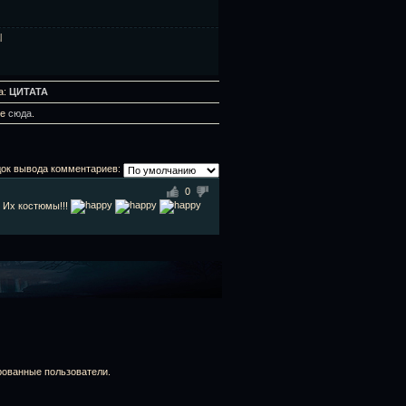
|
а:
ЦИТАТА
те
сюда
.
ок вывода комментариев:
0
. Их костюмы!!!
рованные пользователи.