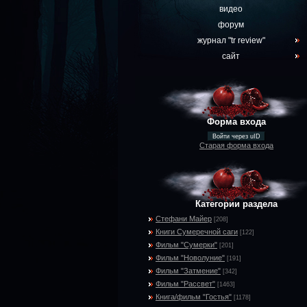
видео
форум
журнал "tr review"
сайт
Форма входа
Войти через uID
Старая форма входа
Категории раздела
Стефани Майер
[208]
Книги Сумеречной саги
[122]
Фильм "Сумерки"
[201]
Фильм "Новолуние"
[191]
Фильм "Затмение"
[342]
Фильм "Рассвет"
[1463]
Книга/фильм "Гостья"
[1178]