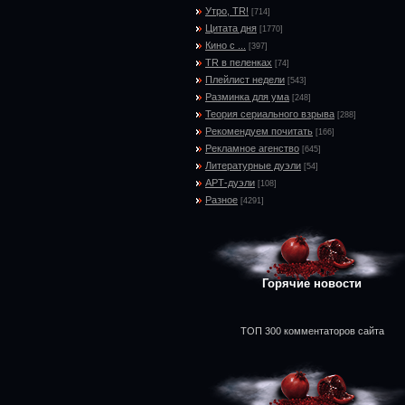
Утро, TR!
[714]
Цитата дня
[1770]
Кино с ...
[397]
TR в пеленках
[74]
Плейлист недели
[543]
Разминка для ума
[248]
Теория сериального взрыва
[288]
Рекомендуем почитать
[166]
Рекламное агенство
[645]
Литературные дуэли
[54]
АРТ-дуэли
[108]
Разное
[4291]
Горячие новости
ТОП 300 комментаторов сайта