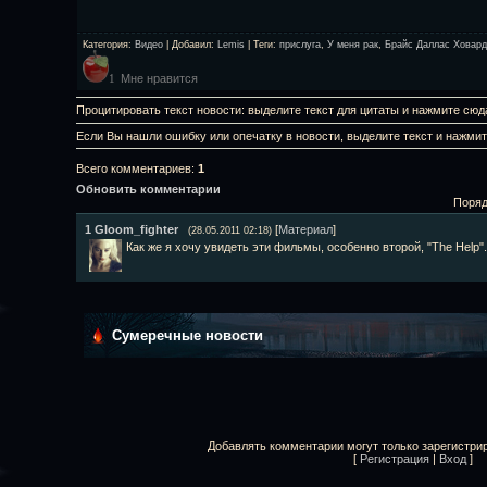
Категория
:
Видео
|
Добавил
:
Lemis
|
Теги
:
прислуга
,
У меня рак
,
Брайс Даллас Ховард
Мне нравится
1
Процитировать текст новости: выделите текст для цитаты и нажмите сюд
Если Вы нашли ошибку или опечатку в новости, выделите текст и нажми
Всего комментариев
:
1
Обновить комментарии
Поряд
1
Gloom_fighter
[
Материал
]
(28.05.2011 02:18)
Как же я хочу увидеть эти фильмы, особенно второй, "The Help"
Сумеречные новости
Добавлять комментарии могут только зарегистри
[
Регистрация
|
Вход
]