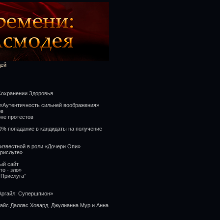
дей
Сохранении Здоровья
 «Аутентичность сильней воображения»
ов
оне протестов
00% попадание в кандидаты на получение
известной в роли «Дочери Опи»
Прислуге»
ый сайт
то - зло»
“Прислуга”
«Аргайл: Супершпион»
райс Даллас Ховард, Джулианна Мур и Анна