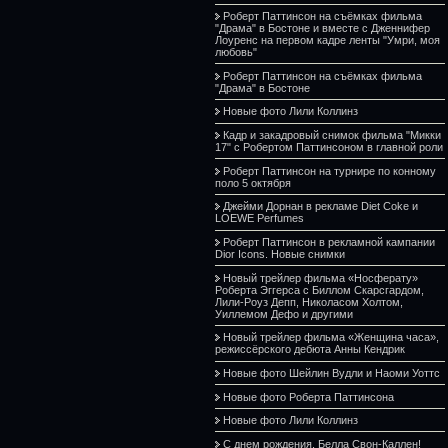
Роберт Паттинсон на съёмках фильма
"Драма" в Бостоне и вместе с Дженнифер
Лоуренс на первом кадре ленты "Умри, моя
любовь"
Роберт Паттинсон на съёмках фильма
"Драма" в Бостоне
Новые фото Лили Коллинз
Кадр и закадровый снимок фильма "Микки
17" с Робертом Паттинсоном в главной роли
Роберт Паттинсон на турнире по конному
поло 5 октября
Джейми Дорнан в рекламе Diet Coke и
LOEWE Perfumes
Роберт Паттинсон в рекламной кампании
Dior Icons. Новые снимки
Новый трейлер фильма «Носферату»
Роберта Эггерса с Биллом Скарсгардом,
Лили-Роуз Депп, Николасом Холтом,
Уиллемом Дефо и другими
Новый трейлер фильма «Женщина часа»,
режиссёрского дебюта Анны Кендрик
Новые фото Шейлин Вудли и Наоми Уоттс
Новые фото Роберта Паттинсона
Новые фото Лили Коллинз
С днем рождения, Белла Свон-Каллен!