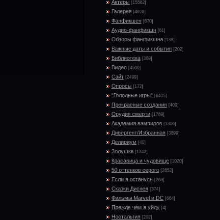
Актеры
[15562]
Галерея
[4926]
Фанфикшен
[670]
Аудио-фанфикшн
[61]
Обзоры фанфикшна
[138]
Важные даты и события
[202]
Библиотека
[369]
Видео
[4500]
Сайт
[2499]
Опросы
[172]
"Голодные игры"
[6405]
Прекрасные создания
[409]
Орудия смерти
[1769]
Академия вампиров
[1306]
Дивергент/Избранная
[3899]
Делириум
[40]
Золушка
[1242]
Красавица и чудовище
[1020]
50 оттенков серого
[2652]
Если я останусь
[263]
Сказки Диснея
[374]
Фильмы Marvel и DC
[664]
Прежде чем я уйду
[4]
Ностальгия
[202]