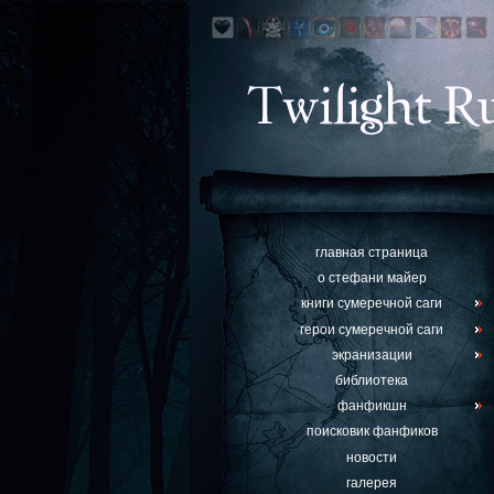
главная страница
о стефани майер
книги сумеречной саги
герои сумеречной саги
экранизации
библиотека
фанфикшн
поисковик фанфиков
новости
галерея