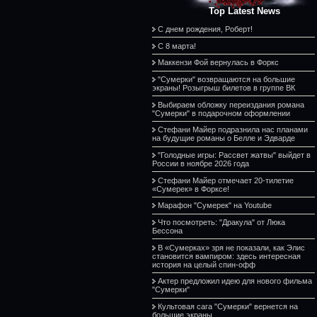
Top Latest News
С днем рождения, Роберт!
С 8 марта!
Маккензи Фой вернулась в Форкс
"Сумерки" возвращаются на большие
экраны! Розыгрыш билетов в группе ВК
Выбираем обложку переиздания романа
"Сумерки" в подарочном оформлении
Стефани Майер подразнила нас планами
на будущие романы о Белле и Эдварде
"Голодные игры: Рассвет жатвы" выйдет в
России в ноябре 2026 года
Стефани Майер отмечает 20-тилетие
«Сумерек» в Форксе!
Марафон "Сумерек" на Youtube
Что посмотреть: "Дракула" от Люка
Бессона
В «Сумерках» зря не показали, как Элис
становится вампиром: здесь интересная
история на целый спин-офф
Актер предложил идею для нового фильма
"Сумерки"
Культовая сага "Сумерки" вернется на
большие экраны