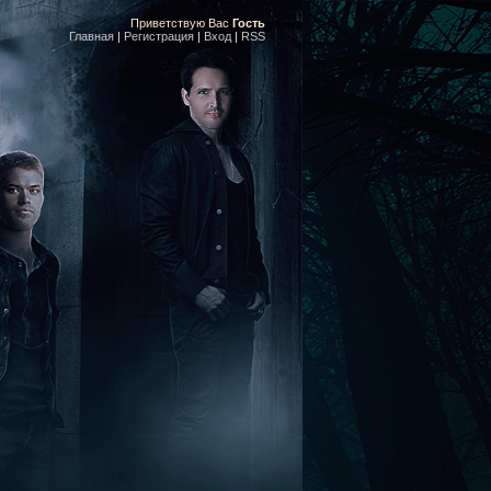
Приветствую Вас
Гость
Главная
|
Регистрация
|
Вход
|
RSS