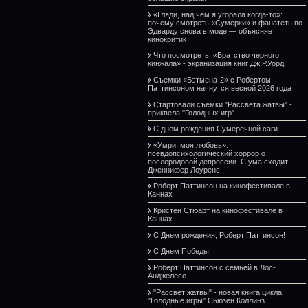
«Гляди, над чем я угорала когда-то»:
почему смотреть «Сумерки» и фанатеть по
Эдварду снова в моде — объясняет
кинокритик
Что посмотреть: «Братство черного
кинжала» - экранизация книг Дж.Р.Уорд
Съемки «Бэтмена-2» с Робертом
Паттинсоном начнутся весной 2026 года
Стартовали съемки "Рассвета жатвы" -
приквела "Голодных игр"
С днем рождения Сумеречной саги
«Умри, моя любовь»:
псевдопсихологический хоррор о
послеродовой депрессии. С ума сходит
Дженнифер Лоуренс
Роберт Паттинсон на кинофестивале в
Каннах
Кристен Стюарт на кинофестивале в
Каннах
С Днем рождения, Роберт Паттинсон!
С Днем Победы!
Роберт Паттинсон с семьёй в Лос-
Анджелесе
"Рассвет жатвы" - новая книга цикла
"Голодные игры" Сьюзен Коллинз