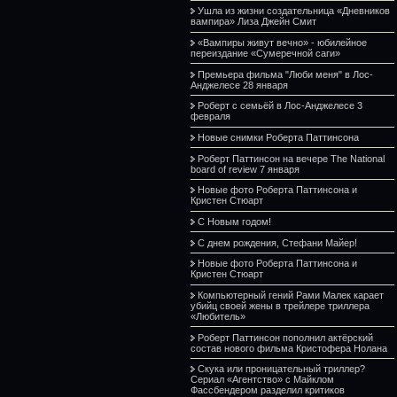
Ушла из жизни создательница «Дневников
вампира» Лиза Джейн Смит
«Вампиры живут вечно» - юбилейное
переиздание «Сумеречной саги»
Премьера фильма "Люби меня" в Лос-
Анджелесе 28 января
Роберт с семьёй в Лос-Анджелесе 3
февраля
Новые снимки Роберта Паттинсона
Роберт Паттинсон на вечере The National
board of review 7 января
Новые фото Роберта Паттинсона и
Кристен Стюарт
С Новым годом!
С днем рождения, Стефани Майер!
Новые фото Роберта Паттинсона и
Кристен Стюарт
Компьютерный гений Рами Малек карает
убийц своей жены в трейлере триллера
«Любитель»
Роберт Паттинсон пополнил актёрский
состав нового фильма Кристофера Нолана
Скука или проницательный триллер?
Сериал «Агентство» с Майклом
Фассбендером разделил критиков