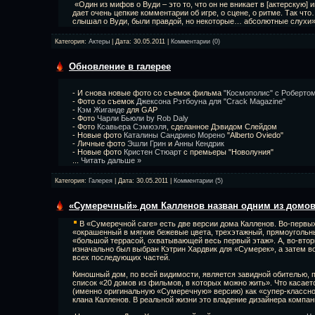
«Один из мифов о Вуди – это то, что он не вникает в [актерскую] и
дает очень цепкие комментарии об игре, о сцене, о ритме. Так чт
слышал о Вуди, были правдой, но некоторые… абсолютные слух
Категория:
Актеры
| Дата:
30.05.2011
|
Комментарии (0)
Обновление в галерее
- И снова новые фото со съемок фильма
"Космополис" с Роберто
- Фото со съемок
Джексона Рэтбоуна для "Crack Magazine"
-
Кэм Жиганде
для GAP
- Фото
Чарли Бьюли by Rob Daly
- Фото
Ксавьера Сэмюэля
, сделанное Дэвидом Слейдом
- Новые фото
Каталины Сандрино Морено
"Alberto Oviedo"
- Личные фото
Эшли Грин
и
Анны Кендрик
- Новые фото
Кристен Стюарт
с премьеры "Новолуния"
...
Читать дальше »
Категория:
Галерея
| Дата:
30.05.2011
|
Комментарии (5)
«Сумеречный» дом Калленов назван одним из домов
В «Сумеречной саге» есть две версии дома Калленов. Во-первых
«окрашенный в мягкие бежевые цвета, трехэтажный, прямоугольн
«большой террасой, охватывающей весь первый этаж». А, во-втор
изначально был выбран Кэтрин Хардвик для «Сумерек», а затем в
всех последующих частей.
Киношный дом, по всей видимости, является завидной обителью, по
список «20 домов из фильмов, в которых можно жить». Что касает
(именно оригинальную «Сумеречную» версию) как «супер-классно
клана Калленов. В реальной жизни это владение дизайнера компан