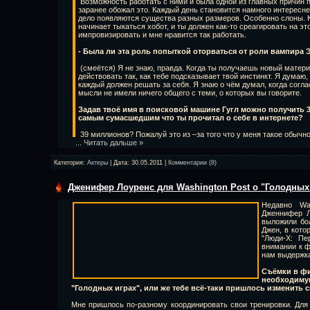
Возможность работать с ними и была одной из главных причин п
заранее обожал это. Каждый день становится намного интересне
дело появляются существа разных размеров. Особенно слоны. К
начинает тыкаться хобот, и ты должен как-то среагировать на эт
импровизировать и мне нравится так работать.
- Была ли эта роль попыткой оторваться от роли вампира 
(смеётся) Я не знаю, правда. Когда ты получаешь новый матер
действовать так, как тебе подсказывает твой инстинкт. Я думаю,
каждый должен решать за себя. Я знаю о чём думал, когда согла
мысли не имели ничего общего с теми, о которых вы говорите.
Задав твоё имя в поисковой машине Гугл можно получить 
самым сумасшедшим что ты прочитал о себе в интернете?
39 миллионов? Пожалуй это из –за того что у меня такое обычно
...
Читать дальше »
Категория:
Актеры
| Дата:
30.05.2011
|
Комментарии (8)
Дженифер Лоуренс для Washington Post о "Голодных
Недавно Was
Дженнифер Л
выложили бо
Джен, в кото
"Люди-Х: Пе
внимании к ф
нам выдержка
Съёмки в фи
необходим
"Голодных играх", или же тебе всё-таки пришлось изменить
Мне пришлось по-разному координировать свои тренировки. Для