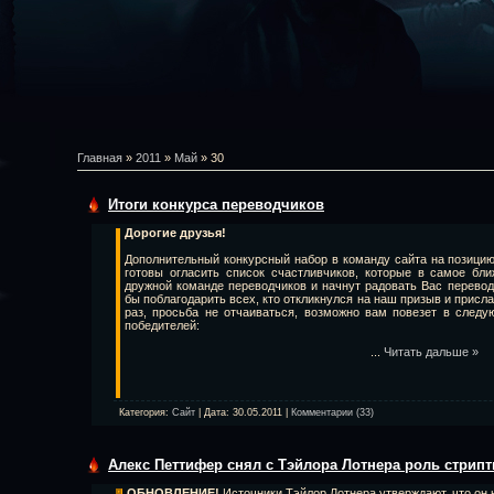
Главная
»
2011
»
Май
»
30
Итоги конкурса переводчиков
Дорогие друзья!
Дополнительный конкурсный набор в команду сайта на позици
готовы огласить список счастливчиков, которые в самое бл
дружной команде переводчиков и начнут радовать Вас перевод
бы поблагодарить всех, кто откликнулся на наш призыв и прислал
раз, просьба не отчаиваться, возможно вам повезет в след
победителей:
...
Читать дальше »
Категория:
Сайт
| Дата:
30.05.2011
|
Комментарии (33)
Алекс Петтифер снял с Тэйлора Лотнера роль стрипт
ОБНОВЛЕНИЕ!
Источники Тэйлор Лотнера утверждают, что он н