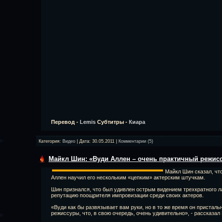
Перевод -
Lemis
Субтитры -
Киара
Категория:
Видео
| Дата:
30.05.2011
|
Комментарии (5)
Майкл Шин: «Вуди Аллен – очень практичный режисс
Майкл Шин сказал, чт
Аллен научил его нескольким «цепким» актерским штучкам.
Шин признался, что был удивлен острым видением трехкратного 
репутацию поощрителя импровизации среди своих актеров.
«Вуди как бы развязывает вам руки, но в то же время он пристальн
режиссуры, что, в свою очередь, очень удивительно», - рассказал 