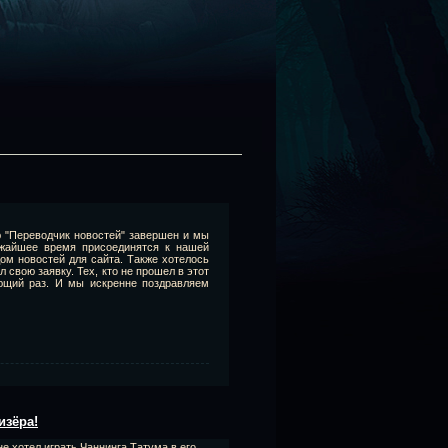
ю "Переводчик новостей" завершен и мы
ижайшее время присоединятся к нашей
ом новостей для сайта. Также хотелось
 свою заявку. Тех, кто не прошел в этот
ующий раз. И мы искренне поздравляем
изёра!
е хотел играть Чаннинга Татума в его