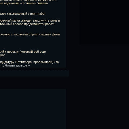
 на надёжные источники Стивена
вает как желанный стриптизёр!
еречный качок жаждет заполучить роль в
отличный способ продемонстрировать
 схожую с кошачьей стриптизёршей Деми
кий к проекту (который всё еще
но”.
андидатуру Петтифера, прослышали, что
.
...
Читать дальше »