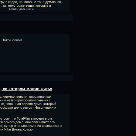
гру в кадре, но, вообще-то, я думаю, он
о… да, некоторые вещи, которые я
и».
...
Читать дальше »
м Паттинсоном
, «в котором можно жить»
, книжная версия, описанная как
ый и четко пропорциональный» с
ых, киношная версия дома, который
оссоздан для съемок «Новолуния» и
тому что TotalFilm включил его в
ся самого дома, они описывают его
е, супер-стильное имение вампирского
ии Nike Джона Хоука».