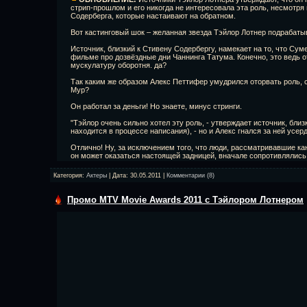
стрип-прошлом и его никогда не интересовала эта роль, несмотря
Содерберга, которые настаивают на обратном.
Вот кастинговый шок – желанная звезда Тэйлор Лотнер подрабаты
Источник, близкий к Стивену Содербергу, намекает на то, что Сум
фильме про дозвёздные дни Чаннинга Татума. Конечно, это ведь 
мускулатуру оборотня. да?
Так каким же образом Алекс Петтифер умудрился оторвать роль,
Мур?
Он работал за деньги! Но знаете, минус стринги.
"Тэйлор очень сильно хотел эту роль, - утверждает источник, близ
находится в процессе написания), - но и Алекс гнался за ней усерд
Отлично! Ну, за исключением того, что люди, рассматривавшие к
он может оказаться настоящей задницей, вначале сопротивлялись
Категория:
Актеры
| Дата:
30.05.2011
|
Комментарии (8)
Промо MTV Movie Awards 2011 с Тэйлором Лотнером