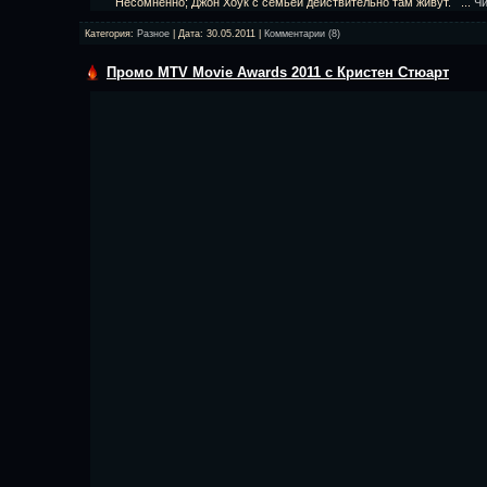
Несомненно; Джон Хоук с семьей действительно там живут.
...
Чи
Категория:
Разное
| Дата:
30.05.2011
|
Комментарии (8)
Промо MTV Movie Awards 2011 с Кристен Стюарт