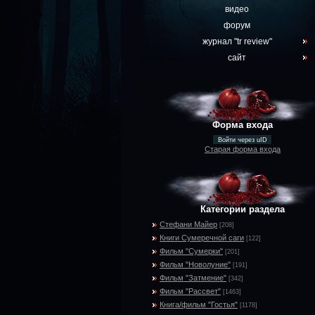
видео
форум
журнал "tr review"
сайт
Форма входа
Войти через uID
Старая форма входа
Категории раздела
Стефани Майер
[208]
Книги Сумеречной саги
[122]
Фильм "Сумерки"
[201]
Фильм "Новолуние"
[191]
Фильм "Затмение"
[342]
Фильм "Рассвет"
[1463]
Книга/фильм "Гостья"
[1178]