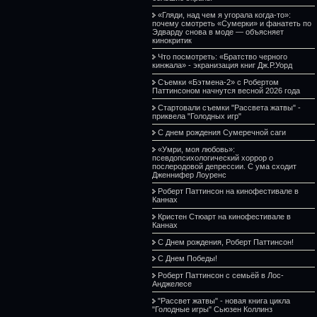
«Гляди, над чем я угорала когда-то»:
почему смотреть «Сумерки» и фанатеть по
Эдварду снова в моде — объясняет
кинокритик
Что посмотреть: «Братство черного
кинжала» - экранизация книг Дж.Р.Уорд
Съемки «Бэтмена-2» с Робертом
Паттинсоном начнутся весной 2026 года
Стартовали съемки "Рассвета жатвы" -
приквела "Голодных игр"
С днем рождения Сумеречной саги
«Умри, моя любовь»:
псевдопсихологический хоррор о
послеродовой депрессии. С ума сходит
Дженнифер Лоуренс
Роберт Паттинсон на кинофестивале в
Каннах
Кристен Стюарт на кинофестивале в
Каннах
С Днем рождения, Роберт Паттинсон!
С Днем Победы!
Роберт Паттинсон с семьёй в Лос-
Анджелесе
"Рассвет жатвы" - новая книга цикла
"Голодные игры" Сьюзен Коллинз