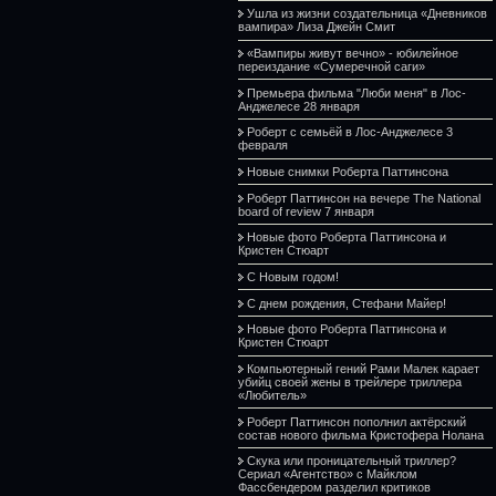
Ушла из жизни создательница «Дневников
вампира» Лиза Джейн Смит
«Вампиры живут вечно» - юбилейное
переиздание «Сумеречной саги»
Премьера фильма "Люби меня" в Лос-
Анджелесе 28 января
Роберт с семьёй в Лос-Анджелесе 3
февраля
Новые снимки Роберта Паттинсона
Роберт Паттинсон на вечере The National
board of review 7 января
Новые фото Роберта Паттинсона и
Кристен Стюарт
С Новым годом!
С днем рождения, Стефани Майер!
Новые фото Роберта Паттинсона и
Кристен Стюарт
Компьютерный гений Рами Малек карает
убийц своей жены в трейлере триллера
«Любитель»
Роберт Паттинсон пополнил актёрский
состав нового фильма Кристофера Нолана
Скука или проницательный триллер?
Сериал «Агентство» с Майклом
Фассбендером разделил критиков