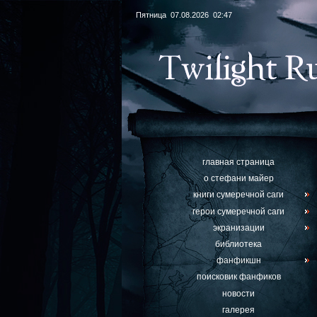
Пятница 07.08.2026 02:47
главная страница
о стефани майер
книги сумеречной саги
герои сумеречной саги
экранизации
библиотека
фанфикшн
поисковик фанфиков
новости
галерея