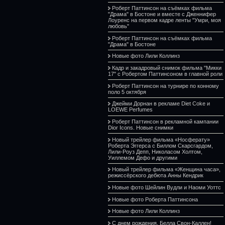
Роберт Паттинсон на съёмках фильма
"Драма" в Бостоне и вместе с Дженнифер
Лоуренс на первом кадре ленты "Умри, моя
любовь"
Роберт Паттинсон на съёмках фильма
"Драма" в Бостоне
Новые фото Лили Коллинз
Кадр и закадровый снимок фильма "Микки
17" с Робертом Паттинсоном в главной роли
Роберт Паттинсон на турнире по конному
поло 5 октября
Джейми Дорнан в рекламе Diet Coke и
LOEWE Perfumes
Роберт Паттинсон в рекламной кампании
Dior Icons. Новые снимки
Новый трейлер фильма «Носферату»
Роберта Эггерса с Биллом Скарсгардом,
Лили-Роуз Депп, Николасом Холтом,
Уиллемом Дефо и другими
Новый трейлер фильма «Женщина часа»,
режиссёрского дебюта Анны Кендрик
Новые фото Шейлин Вудли и Наоми Уоттс
Новые фото Роберта Паттинсона
Новые фото Лили Коллинз
С днем рождения, Белла Свон-Каллен!