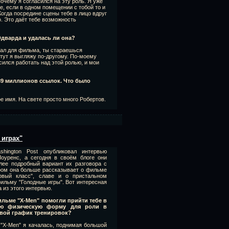
очему я согласился на эту роль. Я уже
е, если в одном помещении с тобой то и
огда посредине сцены тебе в лицо вдруг
о. Это даёт тебе возможность
Эдварда и удалась ли она?
иал для фильма, ты стараешься
 тут я выгляжу по-другому. По-моему
сился работать над этой ролью, и мои
39 миллионов ссылок. Что было
е имя. На свете просто много Робертов.
 играх"
hington Post опубликовал интервью
оуренс, а сегодня в своём блоге они
лее подробный вариант их разговора с
ром она больше рассказывает о фильме
рвый класс", славе и о пристальном
ильму "Голодные игры". Вот интересная
 из этого интервью.
льме "X-Men" помогли прийти тебе в
ую физическую форму для роли в
 свой график тренировок?
 "X-Men" я качалась, поднимая большой