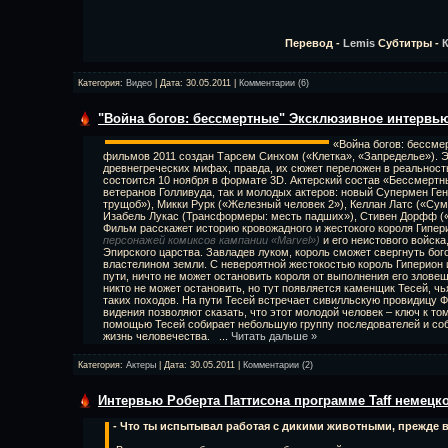
Перевод -
Lemis
Субтитры -
Категория:
Видео
| Дата:
30.05.2011
|
Комментарии (6)
"Война богов: бессмертные" Эксклюзивное интервь
«Война богов: бессме
фильмов 2011 создан Тарсем Синхом («Клетка», «Запределье»). Э
древнегреческих мифах, правда, их сюжет переложен в реальнос
состоится 10 ноября в формате 3D. Актерский состав «Бессмертн
ветеранов Голливуда, так и молодых актеров: новый Супермен Ге
трущоб»), Микки Рурк («Железный человек 2»), Келлан Латс («Сум
Изабель Лукас (Трансформеры: месть падших»), Стивен Дорфф («
Фильм расскажет историю кровожадного и жестокого короля Гипер
персонажей комиксов кампании «Marvel»)
и его неистового войска
Эпирского царства. Завладев луком, король сможет свергнуть бо
властелином земли. С невероятной жестокостью король Гиперион и
пути, ничто не может остановить короля от выполнения его зловещ
никто не может остановить, но тут появляется каменщик Тесей, чь
таких походов. На пути Тесей встречает сивилльскую провидицу 
видения позволяют сказать, что этот молодой человек – ключ к то
помощью Тесей собирает небольшую группу последователей и соби
жизнь человечества.
...
Читать дальше »
Категория:
Актеры
| Дата:
30.05.2011
|
Комментарии (2)
Интервью Роберта Паттисона программе Taff немецко
- Что ты испытывал работая с дикими животными, прежде 