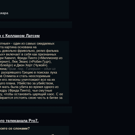
Киара
ю с Келланом Латсем
ртные» - один из самых ожидаемых
та картина основана на
ть довольно фривольно, релиз фильма
ых» включает в себя как признанных
нри Кавилл, Фрида Пинто («Миллионер из
ерки»), Люк Эванс («Робин Гуд»),
Блейд») и Джон Херт (Чужой»).
иона
(Прим. пер.: Гиперион – один из
, разорявшего Грецию в поисках лука
гов Олимпа и стать неоспоримым
 его легионы уничтожают все на их
его плана. Убийство за убийством,
я мать была убита во время одного из
Федру (Фрида Пинто), чьи смутные
му, чтобы остановить царящий хаос. С ее
рается отстоять свою честь в битве за
го телеканала Pro7.
всего со слонами?