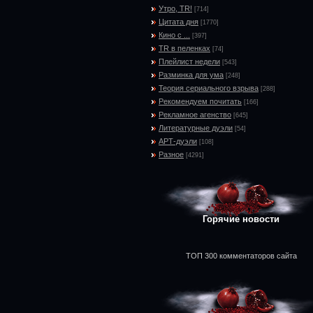
Утро, TR!
[714]
Цитата дня
[1770]
Кино с ...
[397]
TR в пеленках
[74]
Плейлист недели
[543]
Разминка для ума
[248]
Теория сериального взрыва
[288]
Рекомендуем почитать
[166]
Рекламное агенство
[645]
Литературные дуэли
[54]
АРТ-дуэли
[108]
Разное
[4291]
Горячие новости
ТОП 300 комментаторов сайта