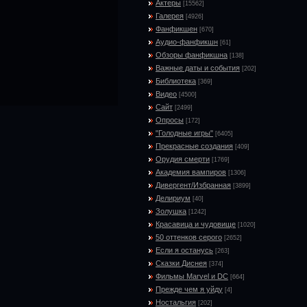
Актеры
[15562]
Галерея
[4926]
Фанфикшен
[670]
Аудио-фанфикшн
[61]
Обзоры фанфикшна
[138]
Важные даты и события
[202]
Библиотека
[369]
Видео
[4500]
Сайт
[2499]
Опросы
[172]
"Голодные игры"
[6405]
Прекрасные создания
[409]
Орудия смерти
[1769]
Академия вампиров
[1306]
Дивергент/Избранная
[3899]
Делириум
[40]
Золушка
[1242]
Красавица и чудовище
[1020]
50 оттенков серого
[2652]
Если я останусь
[263]
Сказки Диснея
[374]
Фильмы Marvel и DC
[664]
Прежде чем я уйду
[4]
Ностальгия
[202]