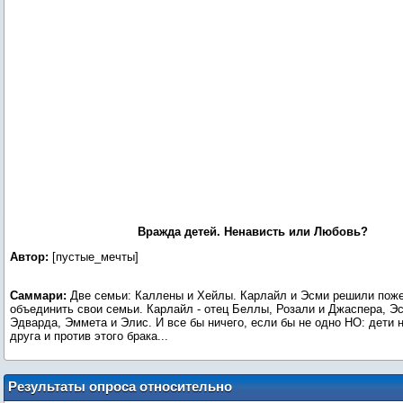
Вражда детей. Ненависть или Любовь?
Автор:
[пустые_мечты]
Саммари:
Две семьи: Каллены и Хейлы. Карлайл и Эсми решили поже
объединить свои семьи. Карлайл - отец Беллы, Розали и Джаспера, Э
Эдварда, Эммета и Элис. И все бы ничего, если бы не одно НО: дети 
друга и против этого брака...
Результаты опроса относительно
конкурсов фото на сайте