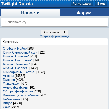
Twilight Russia
Регистрация
Вход
Новости
Форум
Войти через uID
Старая форма входа
Категории
Стефани Майер
[208]
Книги Сумеречной саги
[122]
Фильм "Сумерки"
[201]
Фильм "Новолуние"
[191]
Фильм "Затмение"
[342]
Фильм "Рассвет"
[1463]
Книга/фильм "Гостья"
[1178]
Актеры
[15562]
Галерея
[4926]
Фанфикшен
[670]
Аудио-фанфикшн
[61]
Обзоры фанфикшна
[138]
Важные даты и события
[202]
Библиотека
[369]
Видео
[4500]
Сайт
[2499]