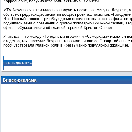
Харрельсоне, получившего роль Хеймитча Эбернети.
MTV News посчастливилось заполучить несколько минут с Лоуренс, ч
обо всех предстоящих захватывающих проектах, таких как «Голодные
Икс: Первый класс». При обсуждении огромного количества фанатов т
поднялась тема о сравнении с другой популярной книжной серией, взо
офис, - «Сумерками» и её главной героиней Кристен Стюарт.
Учитывая, что между «Голодными играми» и «Сумерками» имеются не
сходства, мы спросили Лоуренс, говорила ли она со Стюарт об опыте 
...
Читать дальше »
Видео-реклама