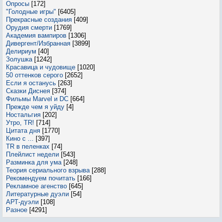
Опросы
[172]
"Голодные игры"
[6405]
Прекрасные создания
[409]
Орудия смерти
[1769]
Академия вампиров
[1306]
Дивергент/Избранная
[3899]
Делириум
[40]
Золушка
[1242]
Красавица и чудовище
[1020]
50 оттенков серого
[2652]
Если я останусь
[263]
Сказки Диснея
[374]
Фильмы Marvel и DC
[664]
Прежде чем я уйду
[4]
Ностальгия
[202]
Утро, TR!
[714]
Цитата дня
[1770]
Кино с ...
[397]
TR в пеленках
[74]
Плейлист недели
[543]
Разминка для ума
[248]
Теория сериального взрыва
[288]
Рекомендуем почитать
[166]
Рекламное агенство
[645]
Литературные дуэли
[54]
АРТ-дуэли
[108]
Разное
[4291]