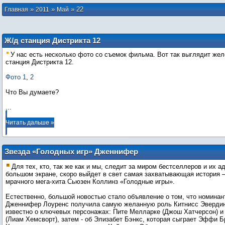
»
»
»
22
Главная
2011
Май
Ж/д станция Дистрикта 12
У нас есть несколько фото со съемок фильма. Вот так выглядит же
станция Дистрикта 12.
Фото 1
,
2
Что Вы думаете?
...
Читать дальше »
Звезда «Голодных игр» Дженнифер
Лоуренс говорит о «Сумерках» и
Для тех, кто, так же как и мы, следит за миром бестселлеров и их а
Кристен Стюарт
большом экране, скоро выйдет в свет самая захватывающая история –
мрачного мега-хита Сьюзен Коллинз «Голодные игры».
Естественно, большой новостью стало объявление о том, что номинан
Дженнифер Лоуренс получила самую желанную роль Китнисс Эвердин
известно о ключевых персонажах: Пите Мелларке (Джош Хатчерсон) и
(Лиам Хемсворт), затем - об Элизабет Бэнкс, которая сыграет Эффи Б