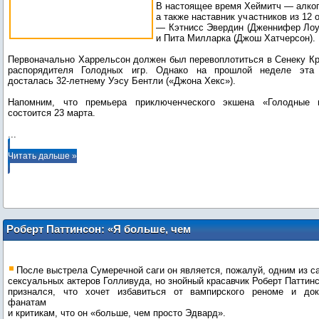
В настоящее время Хеймитч — алког
а также наставник участников из 12 
— Кэтнисс Эвердин (Дженнифер Лоу
и Пита Милларка (Джош Хатчерсон).
Первоначально Харрельсон должен был перевоплотиться в Сенеку Кр
распорядителя Голодных игр. Однако на прошлой неделе эта
досталась 32-летнему Уэсу Бентли («Джона Хекс»).
Напомним, что премьера приключенческого экшена «Голодные 
...
Читать дальше »
Роберт Паттинсон: «Я больше, чем
Эдвард Каллен»
После выстрела Сумеречной саги он является, пожалуй, одним из 
сексуальных актеров Голливуда, но знойный красавчик Роберт Паттин
признался, что хочет избавиться от вампирского реноме и док
фанатам
и критикам, что он «больше, чем просто Эдвард».