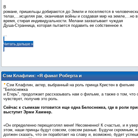
В
романе, пришельцы добираются до Земли и поселяются в человеческ
телах,…исцеляя рак, оканчивая войны и создавая мир на земле,…но в
время, стирая индивидуальности. Мелани захватывает чуждая
...
Читать дальше »
Сэм Клафлин: «Я фанат Роберта и
Кристен»
Сэм Клафлин, актер, выбранный на роль принца Кристен в фильме
"Белоснежка
и Егерь", продолжает рассказывать нам о фильме, а также о том, что 
чувствует, получив это роль.
Сейчас к съемкам готовится еще одна Белоснежка, где в роли при
выступит Эрми Хаммер.
«Он определенно перещеголял меня! Несомненно! К счастью, и я увер
этом, наши принцы будут совсем, совсем разные. Будучи скромным, я
должен сказать, что он поработает на славу и, возможно, будет успеш