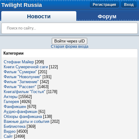
Twilight Russia
Регистрация
Вход
Новости
Форум
Войти через uID
Старая форма входа
Категории
Стефани Майер
[208]
Книги Сумеречной саги
[122]
Фильм "Сумерки"
[201]
Фильм "Новолуние"
[191]
Фильм "Затмение"
[342]
Фильм "Рассвет"
[1463]
Книга/фильм "Гостья"
[1178]
Актеры
[15562]
Галерея
[4926]
Фанфикшен
[670]
Аудио-фанфикшн
[61]
Обзоры фанфикшна
[138]
Важные даты и события
[202]
Библиотека
[369]
Видео
[4500]
Сайт
[2499]