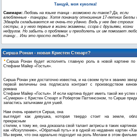
Танцуй, моя куколка!
Саммари:
Любовь на языке танца - возможно ли такое? Да, если
влюбленные - танцоры. Хотя поначалу отношения 17-летних Беллы 
Эдварда складываются не очень-то удачно. Ведь у нее две строгих
сестры, а у него первые в жизни экзамены, ссора с друзьями, козни
недругов. Но забыть о проблемах и преодолеть их им помогает любо
танцу... Или это просто любовь?
Сирша Ронан - новая Кристен Стюарт?
Сирша Ронан будет исполнять главную роль в новой картине по 
Стефани Майер «Гостья».
Сирша Ронан уже достаточно известна, и на своем пути к званию звез
первой величины она подписала контракт с производством кинов
романа
Стефани Майер «Гостья». И если картина будет иметь такой же успех 
«Сумерки» с Кристен Стюарт и Робертом Паттинсоном, то Сирше прид
запастись затычками для ушей.
Нам очень нравится Сирша, она
выглядит как девушка, которая твердо стоит на земле, обл
прекрасным
стилем, к тому же, она доказала свой талант актрисы в таких картинах
как «Искупление», «Обратный путь» и в одной из недавних картин «Ха
Мы верим, что она идеально подходит на роль Мелани в этом фильме