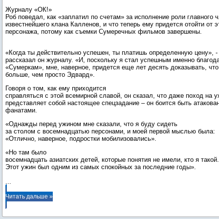
Журналу «ОК!»
Роб поведал, как «заплатил по счетам» за исполнение роли главного 
известнейшего клана Калленов, и что теперь ему придется отойти от э
персонажа, потому как съемки Сумеречных фильмов завершены.
«Когда ты действительно успешен, ты платишь определенную цену», -
рассказал он журналу. «И, поскольку я стал успешным именно благод
«Сумеркам», мне, наверное, придется еще лет десять доказывать, что
больше, чем просто Эдвард».
Говоря о том, как ему приходится
справляться с этой всемирной славой, он сказал, что даже поход на 
представляет собой настоящее спецзадание – он боится быть атаков
фанатами.
«Однажды перед ужином мне сказали, что я буду сидеть
за столом с восемнадцатью персонами, и моей первой мыслью была:
«Отлично, наверное, подростки мобилизовались».
«Но там было
восемнадцать азиатских детей, которые понятия не имели, кто я такой.
...
Читать дальше »