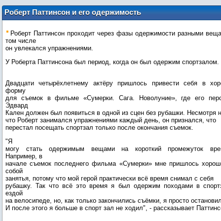
Роберт Паттинсон и его одержимость
спортзалом
Роберт Паттинсон проходит через фазы одержимости разными веща
том числе
он увлекался упражнениями.
У Роберта Паттинсона был период, когда он был одержим спортзалом.
Двадцати четырёхлетнему актёру пришлось привести себя в хо
форму
для съемок в фильме «Сумерки. Сага. Новолуние», где его пер
Эдвард
Кален должен был появиться в одной из сцен без рубашки. Несмотря н
что Роберт занимался упражнениями каждый день, он признался, что
перестал посещать спортзал только после окончания съемок.
"Я
могу стать одержимым вещами на короткий промежуток вре
Например, в
начале съемок последнего фильма «Сумерки» мне пришлось хорош
собой
занятья, потому что мой герой практически всё время снимал с себя
рубашку. Так что всё это время я был одержим походами в спорт
ездой
на велосипеде, но, как только закончились съёмки, я просто останови
И после этого я больше в спорт зал не ходил", - рассказывает Паттинс