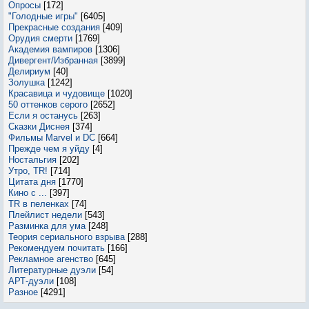
Опросы
[172]
"Голодные игры"
[6405]
Прекрасные создания
[409]
Орудия смерти
[1769]
Академия вампиров
[1306]
Дивергент/Избранная
[3899]
Делириум
[40]
Золушка
[1242]
Красавица и чудовище
[1020]
50 оттенков серого
[2652]
Если я останусь
[263]
Сказки Диснея
[374]
Фильмы Marvel и DC
[664]
Прежде чем я уйду
[4]
Ностальгия
[202]
Утро, TR!
[714]
Цитата дня
[1770]
Кино с ...
[397]
TR в пеленках
[74]
Плейлист недели
[543]
Разминка для ума
[248]
Теория сериального взрыва
[288]
Рекомендуем почитать
[166]
Рекламное агенство
[645]
Литературные дуэли
[54]
АРТ-дуэли
[108]
Разное
[4291]