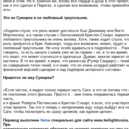
меня в этом. Но я, конечно же, вложу все сердце и душу в этот проект
как я это сделал в Пиратах, и сделаю все возможное, чтобы превзойт
его».
Это не Сумерки и не любовный треугольник.
«Ходили слухи, что роль может достаться Хью Джекману или Вигго
Мортенсену, а в таком случае с Белоснежкой-Кристен Стюарт, вероят
любовного треугольника не очень велика. Хотя, также ходят слухи, чт
роль пробуется и Крис Хемсворт, тогда все возможно, может, будет и
любовный треугольник. Не хочу особо вдаваться в подробности… Ран
говорить, то есть начало съемок уже не за горами – но, в то же время,
кто знает, что может случиться в одночасье. Думаю, многое зависит о
кастинга. В то же время, я верю, что режиссер (Рупер Сандерс) – гени
он совершенно точно гений, и я знаю, что он очень усердно работает н
финальной версией сценария и над подбором актерского состава».
Нравятся ли ему Сумерки?
«Если честно, я видел только первую часть Саги, и это не потому что 
не поклонник этого фильма. Просто я… мне очень понравилась перва
часть,
и я фанат Роберта Паттинсона и Кристен Стюарт, и всех, кто участвует
этом проекте. Так что я теперь с нетерпением жду, когда выйдут все ч
Саги, чтобы посмотреть их сразу целиком, как единое целое».
Перевод выполнен
Veine
специально для сайта www.twilightrussia.
При
копировании материала обязательно укажите активную ссылку на