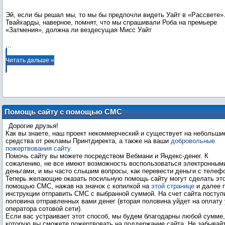
Эй, если бы решал мы, то мы бы предпочли видеть Уайт в «Рассвете»
Твайхарды, наверное, помнят, что мы спрашивали Роба на премьере
...
Читать дальше »
Помощь сайту с помощью СМС
Дорогие друзья!
Как вы знаете, наш проект некоммерческий и существует на небольши
средства от рекламы Принтдиректа, а также на ваши
добровольные
пожертвования сайту.
Помочь сайту вы можете посредством Вебмани и Яндекс-денег. К
сожалению, не все имеют возможность воспользоваться электронным
деньгами, и мы часто слышим вопросы, как перевести деньги с телеф
Теперь желающие оказать посильную помощь сайту могут сделать это
помощью СМС, нажав на значок с копилкой на
этой странице
и далее 
инструкции отправить СМС с выбранной суммой. На счет сайта поступ
половина отправленных вами денег (вторая половина уйдет на оплату 
оператора сотовой сети).
Если вас устраивает этот способ, мы будем благодарны любой сумме,
которую вы сможете пожертвовать на поддержание сайта. Не забывай