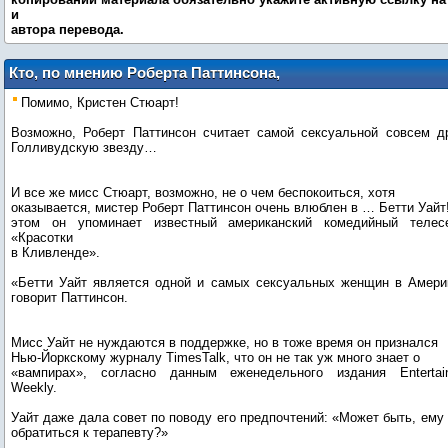
и
автора перевода.
Кто, по мнению Роберта Паттинсона,
является «одной из самых сексуальных
Помимо, Кристен Стюарт!
женщин Америки»?
Возможно, Роберт Паттинсон считает самой сексуальной совсем д
Голливудскую звезду…
И все же мисс Стюарт, возможно, не о чем беспокоиться, хотя
оказывается, мистер Роберт Паттинсон очень влюблен в … Бетти Уайт
этом он упоминает известный американский комедийный телес
«Красотки
в Кливленде».
«Бетти Уайт является одной и самых сексуальных женщин в Америк
говорит Паттинсон.
Мисс Уайт не нуждаются в поддержке, но в тоже время он признался
Нью-Йоркскому журналу TimesTalk, что он не так уж много знает о
«вампирах», согласно данным еженедельного издания Entertai
Weekly.
Уайт даже дала совет по поводу его предпочтений: «Может быть, ему 
обратиться к терапевту?»