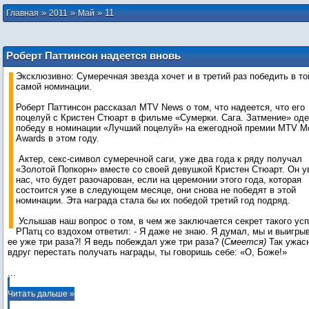
»
»
»
11
Главная
2011
Май
Роберт Паттинсон надеется вновь
победить в номинации «Лучший
Эксклюзивно: Сумеречная звезда хочет и в третий раз победить в то
поцелуй» на MTV Movie Awards
самой номинации.
Роберт Паттинсон рассказал MTV News о том, что надеется, что его
поцелуй с Кристен Стюарт в фильме «Сумерки. Сага. Затмение» од
победу в номинации «Лучший поцелуй» на ежегодной премии MTV M
Awards в этом году.
Актер, секс-символ сумеречной саги, уже два года к ряду получал
«Золотой Попкорн» вместе со своей девушкой Кристен Стюарт. Он у
нас, что будет разочарован, если на церемонии этого года, которая
состоится уже в следующем месяце, они снова не победят в этой
номинации. Эта награда стала бы их победой третий год подряд.
Услышав наш вопрос о том, в чем же заключается секрет такого усп
РПатц со вздохом ответил: - Я даже не знаю. Я думал, мы и выигры
ее уже три раза?! Я ведь побеждал уже три раза? (
Смеется)
Так ужас
...
Читать дальше »