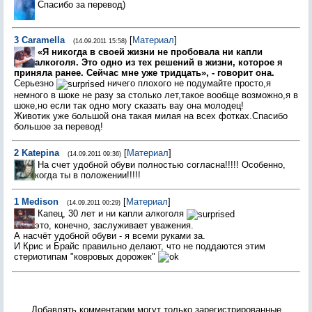
Спасибо за перевод)
3
Caramella
[
Материал
]
(14.09.2011 15:58)
«Я никогда в своей жизни не пробовала ни капли
алкоголя. Это одно из тех решений в жизни, которое я
приняла ранее. Сейчас мне уже тридцать», - говорит она.
Серьезно
ничего плохого не подумайте просто,я
немного в шоке не разу за столько лет,такое вообще возможно,я в
шоке,но если так одно могу сказать вау она молодец!
Животик уже большой она такая милая на всех фотках.Спасибо
большое за перевод!
2
Katepina
[
Материал
]
(14.09.2011 09:36)
На счет удобной обуви полностью согласна!!!!! Особенно,
когда ты в положении!!!!!
1
Medison
[
Материал
]
(14.09.2011 00:29)
Капец, 30 лет и ни капли алкоголя
это, конечно, заслуживает уважения.
А насчёт удобной обуви - я всеми руками за.
И Крис и Брайс правильно делают, что не поддаются этим
стериотипам "ковровых дорожек"
Добавлять комментарии могут только зарегистрированные