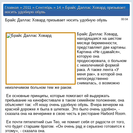
»
»
»
» Брайс Даллас Ховард призывает
Главная
2011
Сентябрь
14
носить удобную обувь
Брайс Даллас Ховард призывает носить удобную обувь
00:04
Брайс Даллас Ховард,
находящаяся на шестом
месяце беременности,
представляет две картины.
Картина «Не сдавайся»,
которую она
продюсировала, о больном
с неизлечимой формой
рака. А также лента «У
меня рак», в которой она
непосредственно
снималась, о возможно
неизлечимом больном тем же раком.
Ее основные принципы, которые помогают ей выдержать
пребывание на кинофестивале в таком семейном положении, она
объясняет так: «Я ношу очень удобную обувь. Вчера вечером на
красной дорожке я была в шлепках. Это было очень удобно», -
сказала она на вечеринке в свою честь в ресторане Harbord Room.
Ее почти пятилетний сын Тео, не помнит себя от радости от того,
что будет старшим братом. «Он очень рад и серьезно готовится к
этому», - сказала она.