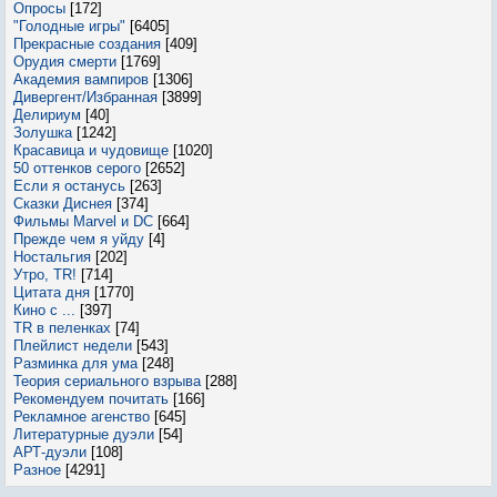
Опросы
[172]
"Голодные игры"
[6405]
Прекрасные создания
[409]
Орудия смерти
[1769]
Академия вампиров
[1306]
Дивергент/Избранная
[3899]
Делириум
[40]
Золушка
[1242]
Красавица и чудовище
[1020]
50 оттенков серого
[2652]
Если я останусь
[263]
Сказки Диснея
[374]
Фильмы Marvel и DC
[664]
Прежде чем я уйду
[4]
Ностальгия
[202]
Утро, TR!
[714]
Цитата дня
[1770]
Кино с ...
[397]
TR в пеленках
[74]
Плейлист недели
[543]
Разминка для ума
[248]
Теория сериального взрыва
[288]
Рекомендуем почитать
[166]
Рекламное агенство
[645]
Литературные дуэли
[54]
АРТ-дуэли
[108]
Разное
[4291]