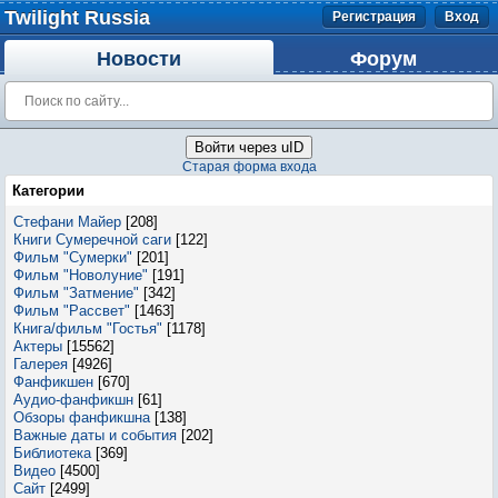
Twilight Russia
Регистрация
Вход
Новости
Форум
Войти через uID
Старая форма входа
Категории
Стефани Майер
[208]
Книги Сумеречной саги
[122]
Фильм "Сумерки"
[201]
Фильм "Новолуние"
[191]
Фильм "Затмение"
[342]
Фильм "Рассвет"
[1463]
Книга/фильм "Гостья"
[1178]
Актеры
[15562]
Галерея
[4926]
Фанфикшен
[670]
Аудио-фанфикшн
[61]
Обзоры фанфикшна
[138]
Важные даты и события
[202]
Библиотека
[369]
Видео
[4500]
Сайт
[2499]