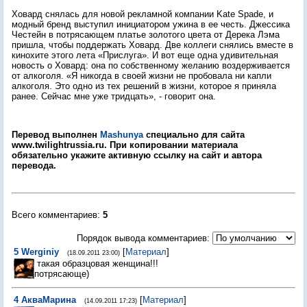
Ховард снялась для новой рекламной компании Kate Spade, и
модный бренд выступил инициатором ужина в ее честь. Джессика
Честейн в потрясающем платье золотого цвета от Дерека Лэма
пришла, чтобы поддержать Ховард. Две коллеги снялись вместе в
кинохите этого лета «Прислуга». И вот еще одна удивительная
новость о Ховард: она по собственному желанию воздерживается
от алкоголя. «Я никогда в своей жизни не пробовала ни капли
алкоголя. Это одно из тех решений в жизни, которое я приняла
ранее. Сейчас мне уже тридцать», - говорит она.
Перевод выполнен
Mashunya
специально для сайта
www.twilightrussia.ru. При копировании материала
обязательно укажите активную ссылку на сайт и автора
перевода.
Всего комментариев
:
5
Порядок вывода комментариев:
5
Werginiy
[
Материал
]
(18.09.2011 23:00)
такая образцовая женщина!!!
потрясающе)
4
АкваМарина
[
Материал
]
(14.09.2011 17:23)