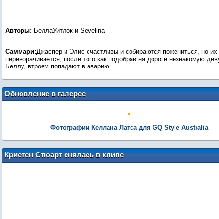
Авторы:
БеллаУитлок и Sevelina
Саммари:
Джаспер и Элис счастливы и собираются пожениться, но их
переворачивается, после того как подобрав на дороге незнакомую де
Беллу, втроем попадают в аварию...
Обновление в галерее
Фотографии Келлана Латса для GQ Style Australia
Кристен Стюарт снялась в клипе
Маркуса Фостера (друга Роба) на песню
I Was Broken