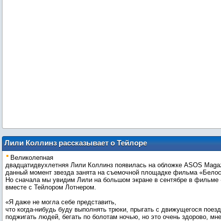
Лили Коллинз рассказывает о Тейлоре
Лотнере и о своей версии
Великолепная
«Белоснежки»
двадцатидвухлетняя Лили Коллинз появилась на обложке ASOS Magaz
данный момент звезда занята на съемочной площадке фильма «Белос
Но сначала мы увидим Лили на большом экране в сентябре в фильме
вместе с Тейлором Лотнером.
«Я даже не могла себе представить,
что когда-нибудь буду выполнять трюки, прыгать с движущегося поезд
поджигать людей, бегать по болотам ночью, но это очень здорово, мн