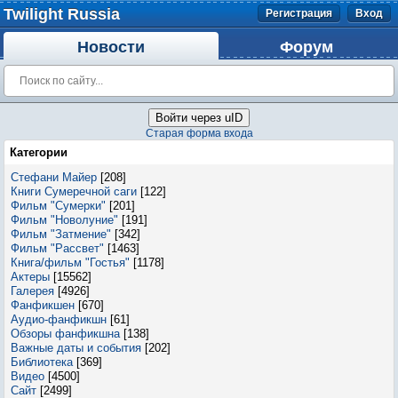
Twilight Russia
Регистрация
Вход
Новости
Форум
Войти через uID
Старая форма входа
Категории
Стефани Майер
[208]
Книги Сумеречной саги
[122]
Фильм "Сумерки"
[201]
Фильм "Новолуние"
[191]
Фильм "Затмение"
[342]
Фильм "Рассвет"
[1463]
Книга/фильм "Гостья"
[1178]
Актеры
[15562]
Галерея
[4926]
Фанфикшен
[670]
Аудио-фанфикшн
[61]
Обзоры фанфикшна
[138]
Важные даты и события
[202]
Библиотека
[369]
Видео
[4500]
Сайт
[2499]