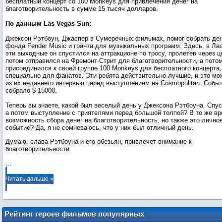
бесплатный концерт со 100 Monkeys для привлечения денег на
благотворительность в сумме 15 тысяч долларов.
По данным Las Vegas Sun:
Джексон Рэтбоун, Джаспер в Сумеречных фильмах, помог собрать де
фонда Fender Music и гранта для музыкальных программ. Здесь, в Лас
эти выходные он спустился на аттракционе по тросу, пролетев через ц
потом отправился на Фремонт-Стрит для благотворительности, а пото
присоединился к своей группе 100 Monkeys для бесплатного концерта,
специально для фанатов. Эти ребята действительно лучшие, и это мо
из их недавнего интервью перед выступлением на Cosmopolitan. Событ
собрало $ 15000.
Теперь вы знаете, какой был веселый день у Джексона Рэтбоуна. Спус
а потом выступление с приятелями перед большой толпой? В то же в
возможность сбора денег на благотворительность, но также это лично
событие? Да, я не сомневаюсь, что у них был отличный день.
Думаю, слава Рэтбоуна и его обезьян, привлечет внимание к
...
Читать дальше »
Рейтинг героев фильмов популярных