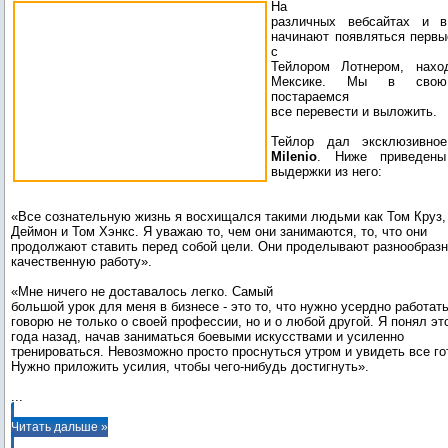
На
различных вебсайтах и 
начинают появляться первы
с
Тейлором Лотнером, нах
Мексике. Мы в свою
постараемся
все перевести и выложить.
Тейлор дал эксклюзивно
Milenio
. Ниже приведены
выдержки из него:
«Все сознательную жизнь я восхищался такими людьми как Том Круз,
Деймон и Том Хэнкс. Я уважаю то, чем они занимаются, то, что они
продолжают ставить перед собой цели. Они проделывают разнообраз
качественную работу».
«Мне ничего не доставалось легко. Самый
большой урок для меня в бизнесе - это то, что нужно усердно работать
говорю не только о своей профессии, но и о любой другой. Я понял эт
года назад, начав заниматься боевыми искусствами и усиленно
тренироваться. Невозможно просто проснуться утром и увидеть все го
...
Читать дальше »