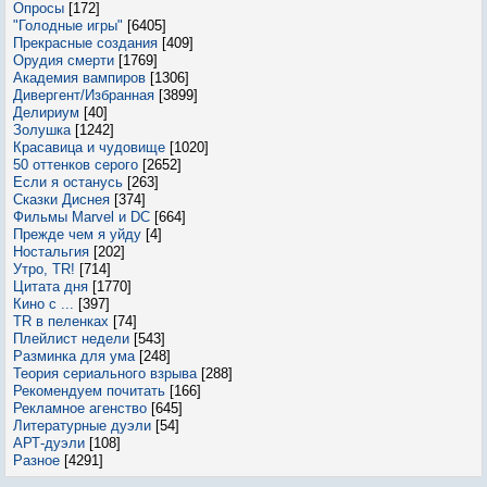
Опросы
[172]
"Голодные игры"
[6405]
Прекрасные создания
[409]
Орудия смерти
[1769]
Академия вампиров
[1306]
Дивергент/Избранная
[3899]
Делириум
[40]
Золушка
[1242]
Красавица и чудовище
[1020]
50 оттенков серого
[2652]
Если я останусь
[263]
Сказки Диснея
[374]
Фильмы Marvel и DC
[664]
Прежде чем я уйду
[4]
Ностальгия
[202]
Утро, TR!
[714]
Цитата дня
[1770]
Кино с ...
[397]
TR в пеленках
[74]
Плейлист недели
[543]
Разминка для ума
[248]
Теория сериального взрыва
[288]
Рекомендуем почитать
[166]
Рекламное агенство
[645]
Литературные дуэли
[54]
АРТ-дуэли
[108]
Разное
[4291]