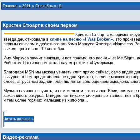
»
»
»
01
Главная
2011
Сентябрь
Кристен Стюарт в своем первом
музыкальном видео
Кристен Стюарт экспериментируе
звезда дебютировала в
клипе на песню «I Was Broken»
, это произве
первым синглом с дебютного альбома Маркуса Фостера «Nameless Pat
выходящего в свет 19 сентября.
Имя Маркуса звучит знакомо, и вот почему: его песня «Let Me Sign», 
Робертом Паттинсоном стала саундтреком к «Сумеркам».
Благодаря MSN мы можем увидеть клип прямо сейчас, само видео до
вычурно, в нем представлена не одна Кристен, в клипе множество че
слоев, а грустный задний план является воплощением эмоциональног
Музыка начинает звучать, и нам мельком показывают Крис, снятую с 
заманчивого ракурса. В видео нет никаких синхронных танцев, нет и б
...
Читать дальше »
Видео-реклама