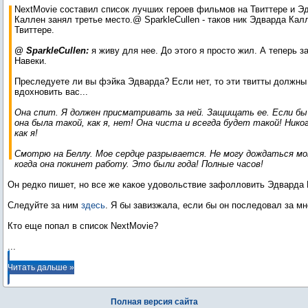
на Твиттере!
NextMovie составил список лучших героев фильмов на Твиттере и Э
Каллен занял третье место.@ SparkleCullen - таков ник Эдварда Кал
Твиттере.
@ SparkleCullen:
я живу для нее. До этого я просто жил. А теперь 
Навеки.
Преследуете ли вы фэйка Эдварда? Если нет, то эти твитты должны
вдохновить вас...
Она спит. Я должен присматривать за ней. Защищать ее. Если бы
она была такой, как я, нет! Она чиста и всегда будет такой! Нико
как я!
Смотрю на Беллу. Мое сердце разрывается. Не могу дождаться м
когда она покинет работу. Это были года! Полные часов!
Он редко пишет, но все же какое удовольствие зафолловить Эдварда
Следуйте за ним
здесь
. Я бы завизжала, если бы он последовал за мн
...
Читать дальше »
Полная версия сайта