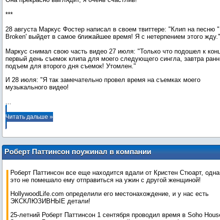
***
28 августа Маркус Фостер написал в своем твиттере: "Клип на песню 
Broken' выйдет в самое ближайшее время! Я с нетерпением этого жду.
Маркус снимал свою часть видео 27 июля: "Только что подошел к кон
первый день съемок клипа для моего следующего сингла, завтра ранн
подъем для второго дня съемок! Утомлен."
И 28 июля: "Я так замечательно провел время на съемках моего
...
Читать дальше »
Роберт Паттинсон поужинал в компании
одной из самых важных женщин в его
жизни!
Роберт Паттинсон все еще находится вдали от Кристен Стюарт, одна
это не помешало ему отправиться на ужин с другой женщиной!
HollywoodLife.com определили его местонахождение, и у нас есть
ЭКСКЛЮЗИВНЫЕ детали!
25-летний Роберт Паттинсон 1 сентября проводил время в Soho Hous