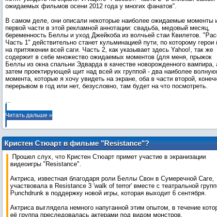
ожидаемых фильмов осени 2012 года у многих фанатов".
В самом деле, они описали некоторые наиболее ожидаемые моменты 
первой части в этой рекламной аннотации: свадьба, медовый месяц,
беременность Беллы и уход Джейкоба из волчьей стаи Квилетов. "Рас
Часть 1" действительно станет кульминацией пути, по которому герои
на притяжении всей саги. Часть 2, как указывает здесь Yahoo!, так же
содержит в себе множество ожидаемых моментов (для меня, прыжок
Беллы из окна спальни Эдварда в качестве новорожденного вампира, 
затем проектирующей щит над всей их группой - два наиболее волну
момента, которые я хочу увидеть на экране, оба в части второй, конечн
...
Читать дальше »
Кристен Стюарт в фильме "Resistance"?
Прошел слух, что Кристен Стюарт примет участие в экранизации
видеоигры "Resistance".
Актриса, известная благодаря роли Беллы Свон в Сумеречной Саге,
участвовала в Resistance 3 'walk of terror' вместе с театральной груп
Punchdrunk в поддержку новой игры, которая выходит 6 сентября.
Актриса выглядела немного напуганной этим опытом, в течение кото
её группа преследовалась актерами под видом монстров.