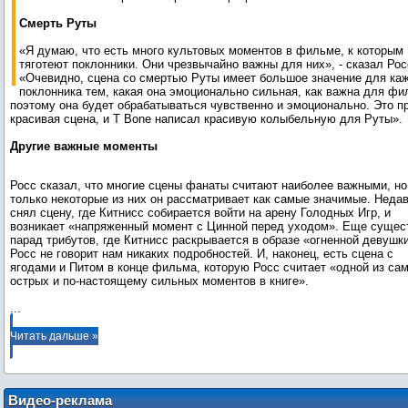
Смерть Руты
«Я думаю, что есть много культовых моментов в фильме, к которым
тяготеют поклонники. Они чрезвычайно важны для них», - сказал Рос
«Очевидно, сцена со смертью Руты имеет большое значение для ка
поклонника тем, какая она эмоционально сильная, как важна для фи
поэтому она будет обрабатываться чувственно и эмоционально. Это п
красивая сцена, и T Bone написал красивую колыбельную для Руты».
Другие важные моменты
Росс сказал, что многие сцены фанаты считают наиболее важными, но
только некоторые из них он рассматривает как самые значимые. Недав
снял сцену, где Китнисс собирается войти на арену Голодных Игр, и
возникает «напряженный момент с Цинной перед уходом». Еще сущес
парад трибутов, где Китнисс раскрывается в образе «огненной девушки
Росс не говорит нам никаких подробностей. И, наконец, есть сцена с
ягодами и Питом в конце фильма, которую Росс считает «одной из са
...
Читать дальше »
Видео-реклама