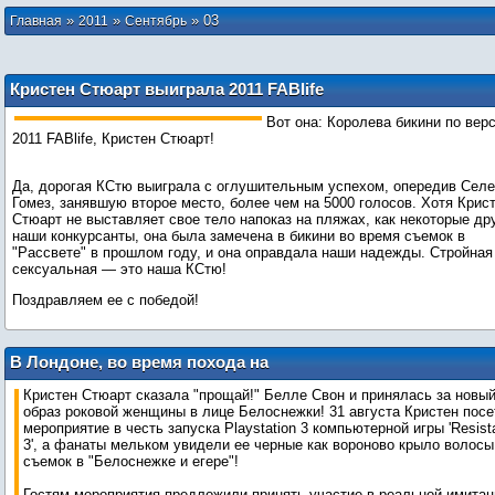
»
»
»
03
Главная
2011
Сентябрь
Кристен Стюарт выиграла 2011 FABlife
Bikini Awards!
Вот она: Королева бикини по вер
2011 FABlife, Кристен Стюарт!
Да, дорогая КСтю выиграла с оглушительным успехом, опередив Сел
Гомез, занявшую второе место, более чем на 5000 голосов. Хотя Крис
Стюарт не выставляет свое тело напоказ на пляжах, как некоторые др
наши конкурсанты, она была замечена в бикини во время съемок в
"Рассвете" в прошлом году, и она оправдала наши надежды. Стройная
сексуальная — это наша КСтю!
Поздравляем ее с победой!
В Лондоне, во время похода на
вечеринку, Кристен Стюарт
Кристен Стюарт сказала "прощай!" Белле Свон и принялась за новы
продемонстрировала свой новый цвет
образ роковой женщины в лице Белоснежки! 31 августа Кристен пос
волос!
мероприятие в честь запуска Playstation 3 компьютерной игры 'Resist
3', а фанаты мельком увидели ее черные как вороново крыло волосы
съемок в "Белоснежке и егере"!
Гостям мероприятия предложили принять участие в реальной имитац