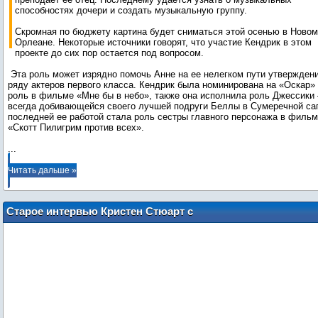
способностях дочери и создать музыкальную группу.
Скромная по бюджету картина будет сниматься этой осенью в Новом
Орлеане. Некоторые источники говорят, что участие Кендрик в этом
проекте до сих пор остается под вопросом.
Эта роль может изрядно помочь Анне на ее нелегком пути утверждени
ряду актеров первого класса. Кендрик была номинирована на «Оскар» 
роль в фильме «Мне бы в небо», также она исполнила роль Джессики 
всегда добивающейся своего лучшей подруги Беллы в Сумеречной саг
последней ее работой стала роль сестры главного персонажа в филь
...
Читать дальше »
Старое интервью Кристен Стюарт с
диска "Затмения"