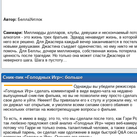
Автор:
БеллаУитлок
Саммари:
Миллиарды долларов, клубы, девушки и нескончаемый пот
алкоголя - это жизнь трех братьев. Эдвард ненавидит жизнь, в которой
него все решено. Для Джаспера каждый вечер заканчивается в постел
новыми девушками. Джастина съедает одиночество, но ему никто не 
помочь. Для Беллы, дочери миллионера, собственная жизнь потеряла
ценность после трагедии. Но только она может спасти Джаспера от
неверного шага. Шага в пустоту…
Сник-пик «Голодных Игр»: больше
информации от Гэри Росса
Однажды вы убедили режиссера
«Голодных Игр» сделать комментарий в виде видео-чата на недавно
выпущенный сник-пик фильма, но вы не позволили ему просто сделат
свое дело и уйти. Неееет! Вы привязали его к стулу и угрожали ему, ч
он держал чат открытым, и умоляли всеми силами своего обаяния о
нескольких ответах на животрепещущие вопросы о фильме.
То есть, я имею в виду, это то, что мы сделали после того, как Гэри Р
так любезно предложил свой анализ «Голодных Игр» через веб-камеру
потому что Гарри не только очень талантливый человек, а также самы
красивый парень, он сделал нам одолжение в виде быстрой Q&A сесс
вопросам «Голодных Игр». Оцените его ответы...