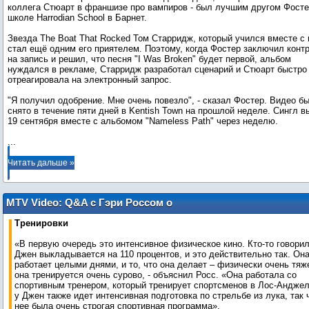
коллега Стюарт в франшизе про вампиров - был лучшим другом Фосте
школе Harrodian School в Барнет.
Звезда The Boat That Rocked Том Старридж, который учился вместе с 
стал ещё одним его приятелем. Поэтому, когда Фостер заключил конт
на запись и решил, что песня "I Was Broken" будет первой, альбом
нуждался в рекламе, Старридж разработал сценарий и Стюарт быстро
отреагировала на электронный запрос.
"Я получил одобрение. Мне очень повезло", - сказал Фостер. Видео б
снято в течение пяти дней в Kentish Town на прошлой неделе. Сингл в
...
Читать дальше »
MTV Video: Q&A с Гэри Россом о
«Голодных Играх»
Тренировки
«В первую очередь это интенсивное физическое кино. Кто-то говорил
Джен выкладывается на 110 процентов, и это действительно так. Он
работает целыми днями, и то, что она делает – физически очень тяж
она тренируется очень сурово, - объяснил Росс. «Она работала со
спортивным тренером, который тренирует спортсменов в Лос-Анджел
у Джен также идет интенсивная подготовка по стрельбе из лука, так 
нее была очень строгая спортивная программа».