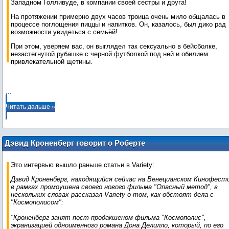
Западном Голливуде, в компании своей сестры и друга!
На протяжении примерно двух часов троица очень мило общалась в
процессе поглощения пиццы и напитков. Он, казалось, был дико рад
возможности увидеться с семьёй!
При этом, уверяем вас, он выглядел так сексуально в бейсболке,
незастегнутой рубашке с черной футболкой под ней и обилием
привлекательной щетины.
...
Читать дальше »
Дэвид Кроненберг говорит о Роберте
Паттинсоне и "Космополисе" с Vogue
Italy
Это интервью вышло раньше статьи в Variety:
Дэвид Кроненберг, находящийся сейчас на Венецианском Кинофест
в рамках промоушена своего нового фильма "Опасный метод", в
нескольких словах рассказал Variety о том, как обстоят дела с
"Космополисом":
"Кроненберг занят пост-продакшеном фильма "Космополис",
экранизацией одноименного романа Дона Делилло, который, по его