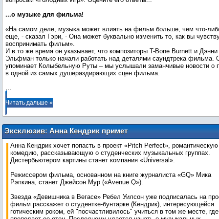
...о музыке для фильма!
«На самом деле, музыка может влиять на фильм больше, чем что-либ
еще, - сказал Гэри, - Она может буквально изменить то, как вы чувств
воспринимать фильм».
И в то же время он указывает, что композиторы T-Bone Burnett и Дэнни
Эльфман только начали работать над деталями саундтрека фильма. 
упоминает Колыбельную Руты – мы услышали заманчивые новости о 
...
Читать дальше »
Эксклюзив: Анна Кендрик примет
участие в романтической комедии
Анна Кендрик хочет попасть в проект «Pitch Perfect», романтическую
"Pitch Perfect"
комедию, рассказывающую о студенческих музыкальных группах.
Дистербьютером картины станет компания «Universal».
Режиссером фильма, основанном на книге журналиста «GQ» Мика
Рэпкина, станет Джейсон Мур («Avenue Q»).
Звезда «Девишника в Вегасе» Ребел Уилсон уже подписалась на про
фильм расскажет о студентке-бунтарке (Кендрик), интересующейся
готическим роком, ей "посчастливилось" учиться в том же месте, где
преподает ее отец. Последнему удается узнать о музыкальных