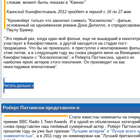
словам, может быть показан в "Каннах".
Каннский Кинофестиваль 2012 пройдет в период с 16 по 27 мая.
"Кроненберг только что закончил снимать "Космополис” - фильм,
основанный на одноименном романе Дона Делилло, и спродюсирова
Паулу Бранку.
"Это первый раз, когда один мой фильм, еще не вышедший в кинотетр
участвует в Кинофестивале, а другой находится на стадии пост-
продакшена. Что бы не произошло, я приступлю к монтированию фил
этим летом, а в следующем году вы снова увидите меня на Венециан
Кинофестивале с "Космополисом”, и Роберта Паттинсона, одного из
наиболее ярких актеров этого поколения. Он произведет на вас
...
Читать дальше »
Роберт Паттинсон представлен в
категории "Лучший британский актер"
Стали известны номинанты на очер
на премии BBC Radio 1 Teen Awards
премию BBC Radio 1 Teen Awards. И в одной из объявленных категорий
снова представлен наш любимый сумеречный актер - Роберт Паттинсо
прошлом году он уже был признан
"Лучшим актером" и "Лучше всего о
знаменитостью"
, а в 2011 году он номинирован как "Лучший британски