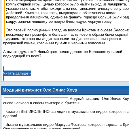
компьютерной игры, целью которой было найти выход из лабиринта,
украшенного так, чтобы походить на пост-апокалиптическую зону во
действий. Кристен, казалось, выдохнула с облегчением после
преодоления лабиринта, однако ее фанаты гораздо больше были ра
кадру, запечатлевшему ее новую блестящую, черную гриву.
Это первый полноценный вгляд на волосы Кристен в образе Белосне
поскольку на промо-фото большая часть нового образа была скрыта
думаем, что она выглядит как вылитая Диснеевская принцесса с
прекрасной кожей, красными губами и черными волосами.
А вы что думаете? Новый цвет волос делает ее Белоснежку самой
...
Читать дальше »
Модный визажист Оле Элиас Хоув
снова пишет о Кристен Стюарт
Модный визажист Оле Элиас Хоу
снова написал в своем твиттере о Кристен:
- Кристен ВЕЛИКОЛЕПНО выглядит в музыкальном видео, которое я с
сделал!
- Вышло музыкальное видео Маркуса Фостера, которое я сделал с Кри
Она прекрасно выглядит, я очень счастлив!