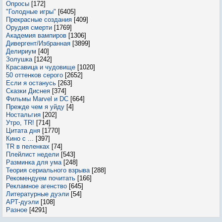
Опросы
[172]
"Голодные игры"
[6405]
Прекрасные создания
[409]
Орудия смерти
[1769]
Академия вампиров
[1306]
Дивергент/Избранная
[3899]
Делириум
[40]
Золушка
[1242]
Красавица и чудовище
[1020]
50 оттенков серого
[2652]
Если я останусь
[263]
Сказки Диснея
[374]
Фильмы Marvel и DC
[664]
Прежде чем я уйду
[4]
Ностальгия
[202]
Утро, TR!
[714]
Цитата дня
[1770]
Кино с ...
[397]
TR в пеленках
[74]
Плейлист недели
[543]
Разминка для ума
[248]
Теория сериального взрыва
[288]
Рекомендуем почитать
[166]
Рекламное агенство
[645]
Литературные дуэли
[54]
АРТ-дуэли
[108]
Разное
[4291]