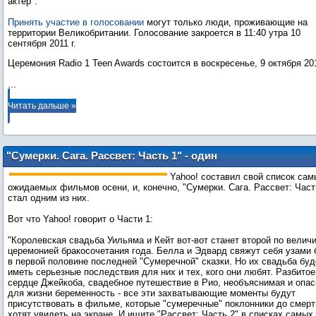
актер".
Принять участие в голосовании
могут только люди, проживающие на
территории Великобритании. Голосование закроется в 11:40 утра 10
сентября 2011 г.
...
Читать дальше »
"Сумерки. Сага. Рассвет: Часть 1" - один
из самых ожидаемых фильмов осени
Yahoo! составил свой список сам
ожидаемых фильмов осени, и, конечно, "Сумерки. Сага. Рассвет: Част
стал одним из них.
Вот что Yahoo! говорит о Части 1:
"Королевская свадьба Уильяма и Кейт вот-вот станет второй по велич
церемонией бракосочетания года. Белла и Эдвард свяжут себя узами 
в первой половине последней "Сумеречной" сказки. Но их свадьба буд
иметь серьезные последствия для них и тех, кого они любят. Разбитое
сердце Джейкоба, свадебное путешествие в Рио, необъяснимая и опас
для жизни беременность - все эти захватывающие моменты будут
присутствовать в фильме, которые "сумеречные" поклонники до смерт
хотят увидеть на экране. И ищите "Рассвет: Часть 2" в списках самых