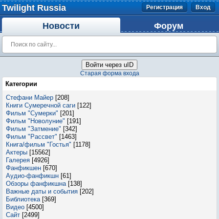
Twilight Russia
Регистрация
Вход
Новости
Форум
Войти через uID
Старая форма входа
Категории
Стефани Майер
[208]
Книги Сумеречной саги
[122]
Фильм "Сумерки"
[201]
Фильм "Новолуние"
[191]
Фильм "Затмение"
[342]
Фильм "Рассвет"
[1463]
Книга/фильм "Гостья"
[1178]
Актеры
[15562]
Галерея
[4926]
Фанфикшен
[670]
Аудио-фанфикшн
[61]
Обзоры фанфикшна
[138]
Важные даты и события
[202]
Библиотека
[369]
Видео
[4500]
Сайт
[2499]