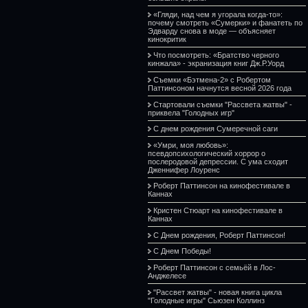
«Гляди, над чем я угорала когда-то»:
почему смотреть «Сумерки» и фанатеть по
Эдварду снова в моде — объясняет
кинокритик
Что посмотреть: «Братство черного
кинжала» - экранизация книг Дж.Р.Уорд
Съемки «Бэтмена-2» с Робертом
Паттинсоном начнутся весной 2026 года
Стартовали съемки "Рассвета жатвы" -
приквела "Голодных игр"
С днем рождения Сумеречной саги
«Умри, моя любовь»:
псевдопсихологический хоррор о
послеродовой депрессии. С ума сходит
Дженнифер Лоуренс
Роберт Паттинсон на кинофестивале в
Каннах
Кристен Стюарт на кинофестивале в
Каннах
С Днем рождения, Роберт Паттинсон!
С Днем Победы!
Роберт Паттинсон с семьёй в Лос-
Анджелесе
"Рассвет жатвы" - новая книга цикла
"Голодные игры" Сьюзен Коллинз