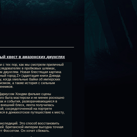
ный квест в амазонских джунглях
 с тех пор, как мы смотрели приличный
следователях в пробковых шлемах,
м джунглям. Новая блестящая картина
ный город Z» (адаптация книги Дэвида
ру, когда хмельные байки об имперских
измом, а также история с сильным
енников.
 Дариусом Хонджи фильме сцены
ого быта мастерски и не менее роскошно
как и события, разворачивающиеся в
 внешний блеск, лента получилась
ой, сосредоточенной на портрете
ся в донкихотское путешествие к месту,
экспедиций. Это способ восстановить
цей. Британской империи выгодна точная
ут Фоссетом. Он хочет сбежать.