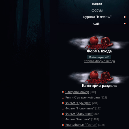
видео
форум
журнал "tr review"
сайт
Форма входа
Войти через uID
Старая форма входа
Категории раздела
Стефани Майер
[208]
Книги Сумеречной саги
[122]
Фильм "Сумерки"
[201]
Фильм "Новолуние"
[191]
Фильм "Затмение"
[342]
Фильм "Рассвет"
[1463]
Книга/фильм "Гостья"
[1178]