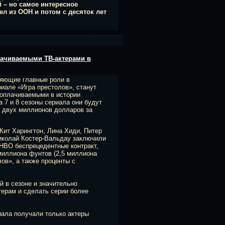
 – но самое интересное
ел из ООН и потом с десяток лет
лачиваемыми ТВ-актерами в
няющие главные роли в
иале «Игра престолов», станут
оплачиваемыми в истории
а 7 и 8 сезоны сериала они будут
 двух миллионов долларов за
Кит Харингтон, Лина Хиди, Питер
иколай Костер-Вальдау заключили
HBO беспрецедентные контракт,
 миллиона фунтов (2,5 миллиона
лов», а также проценты с
й в сезоне и значительно
терам и сделать серии более
иала получали только актеры