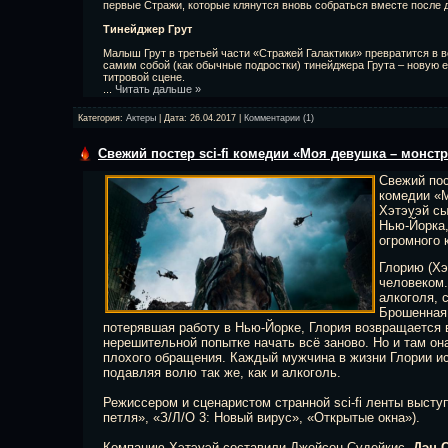
первые Стражи, которые клянутся вновь собраться вместе после д
Тинейджер Грут
Малыш Грут в третьей части «Стражей Галактики» превратится в 
самим собой (как обычные подростки) тинейджера Грута – новую е
титровой сцене.
...
Читать дальше »
Категория:
Актеры
| Дата:
26.04.2017
|
Комментарии (1)
Свежий постер sci-fi комедии «Моя девушка – монстр
Свежий пос
комедии «М
Хэтэуэй с
Нью-Йорка,
огромного 
Глорию (Хэ
человеком.
алкоголя, 
Брошенная
потерявшая работу в Нью-Йорке, Глория возвращается в
нерешительной попытке начать всё заново. Но и там о
плохого обращения. Каждый мужчина в жизни Глории ис
подавляя волю так же, как и алкоголь.
Режиссером и сценаристом странной sci-fi ленты выст
петля», «З/Л/О 3: Новый вирус», «Открытые окна»).
Компанию Хэтэуэй составили Джейсон Судейкис,
Дэн 