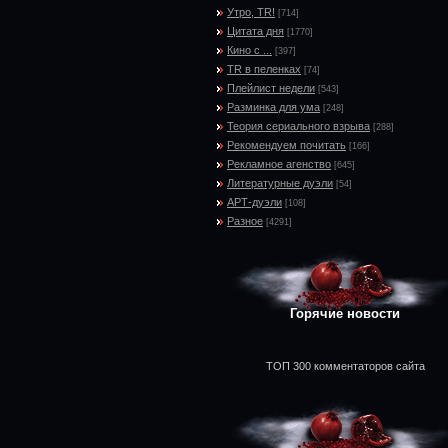
Утро, TR!
[714]
Цитата дня
[1770]
Кино с ...
[397]
TR в пеленках
[74]
Плейлист недели
[543]
Разминка для ума
[248]
Теория сериального взрыва
[288]
Рекомендуем почитать
[166]
Рекламное агенство
[645]
Литературные дуэли
[54]
АРТ-дуэли
[108]
Разное
[4291]
Горячие новости
ТОП 300 комментаторов сайта