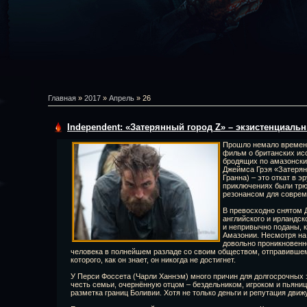
Главная
»
2017
»
Апрель
»
26
Independent: «Затерянный город Z» – экзистенциаль
Прошло немало времени
фильм о британских ис
бродящих по амазонски
Джеймса Грэя «Затерян
Гранна) – это откат в э
приключениях были трю
резонансом для соврем
В превосходно снятом
английского и ирландск
и непривычно поданы, 
Амазонии. Несмотря на
довольно проникновенн
человека в полнейшем разладе со своим обществом, отправившем
которого, как он знает, он никогда не достигнет.
У Перси Фоссета (Чарли Ханнэм) много причин для долгосрочных 
честь семьи, очернённую отцом – бездельником, игроком и пьяни
разметка границ Боливии. Хотя не только деньги и репутация движ