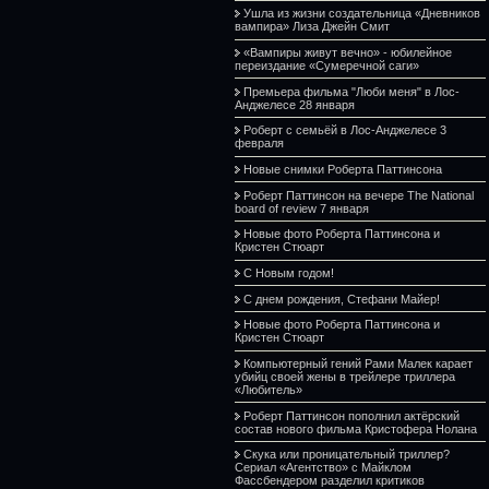
Ушла из жизни создательница «Дневников
вампира» Лиза Джейн Смит
«Вампиры живут вечно» - юбилейное
переиздание «Сумеречной саги»
Премьера фильма "Люби меня" в Лос-
Анджелесе 28 января
Роберт с семьёй в Лос-Анджелесе 3
февраля
Новые снимки Роберта Паттинсона
Роберт Паттинсон на вечере The National
board of review 7 января
Новые фото Роберта Паттинсона и
Кристен Стюарт
С Новым годом!
С днем рождения, Стефани Майер!
Новые фото Роберта Паттинсона и
Кристен Стюарт
Компьютерный гений Рами Малек карает
убийц своей жены в трейлере триллера
«Любитель»
Роберт Паттинсон пополнил актёрский
состав нового фильма Кристофера Нолана
Скука или проницательный триллер?
Сериал «Агентство» с Майклом
Фассбендером разделил критиков