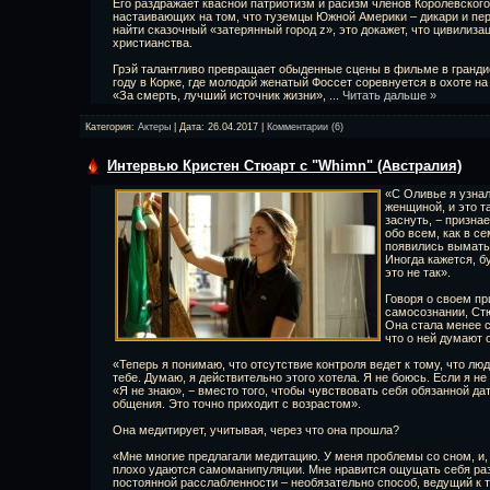
Его раздражает квасной патриотизм и расизм членов Королевског
настаивающих на том, что туземцы Южной Америки – дикари и пе
найти сказочный «затерянный город z», это докажет, что цивилиза
христианства.
Грэй талантливо превращает обыденные сцены в фильме в гранди
году в Корке, где молодой женатый Фоссет соревнуется в охоте на
«За смерть, лучший источник жизни»,
...
Читать дальше »
Категория:
Актеры
| Дата:
26.04.2017
|
Комментарии (6)
Интервью Кристен Стюарт с "Whimn" (Австралия)
«С Оливье я узнал
женщиной, и это т
заснуть, − призна
обо всем, как в с
появились выматы
Иногда кажется, бу
это не так».
Говоря о своем п
самосознании, Стю
Она стала менее с
что о ней думают
«Теперь я понимаю, что отсутствие контроля ведет к тому, что лю
тебе. Думаю, я действительно этого хотела. Я не боюсь. Если я не 
«Я не знаю», − вместо того, чтобы чувствовать себя обязанной дат
общения. Это точно приходит с возрастом».
Она медитирует, учитывая, через что она прошла?
«Мне многие предлагали медитацию. У меня проблемы со сном, и,
плохо удаются самоманипуляции. Мне нравится ощущать себя ра
постоянной расслабленности – необязательно способ, ведущий к т