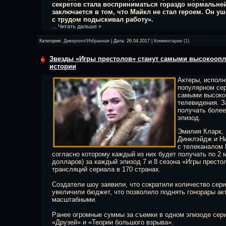
секретов стала восприниматься гораздо нормальней
заключается в том, что Майкл не стал героем. Он уш
с трудом подыскивал работу».
...
Читать дальше »
Категория:
Дивергент/Избранная
| Дата:
26.04.2017
|
Комментарии (1)
Звезды «Игры престолов» станут самыми высокооп
истории
Актеры, испол
популярном сер
самыми высоко
телевидения. З
получать более
эпизод.
Эмилия Кларк, 
Динклэйдж и Н
с телеканалом 
согласно которому каждый из них будет получать по 2
долларов) за каждый эпизод 7 и 8 сезона «Игры престо
трансляций сериала в 170 странах.
Создатели шоу заявили, что сократили количество сери
увеличили бюджет, что позволило поднять гонорары ак
масштабными.
Ранее огромные суммы за съемки в одном эпизоде сер
«Друзей» и «Теории большого взрыва».