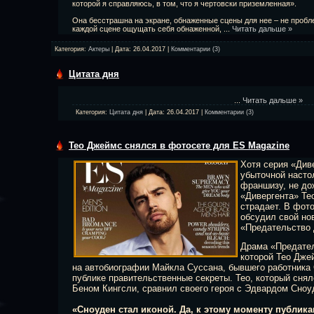
которой я справляюсь, в том, что я чертовски приземленная».
Она бесстрашна на экране, обнаженные сцены для нее – не пробле
каждой сцене ощущать себя обнаженной,
...
Читать дальше »
Категория:
Актеры
| Дата:
26.04.2017
|
Комментарии (3)
Цитата дня
...
Читать дальше »
Категория:
Цитата дня
| Дата:
26.04.2017
|
Комментарии (3)
Тео Джеймс снялся в фотосете для ES Magazine
Хотя серия «Диве
убыточной насто
франшизу, не до
«Дивергента» Те
страдает. В фот
обсудил свой но
«Предательство
Драма «Предател
которой Тео Дже
на автобиографии Майкла Суссана, бывшего работника
публике правительственные секреты. Тео, который сня
Беном Кингсли, сравнил своего героя с Эдвардом Сноу
«Сноуден стал иконой. Да, к этому моменту публик