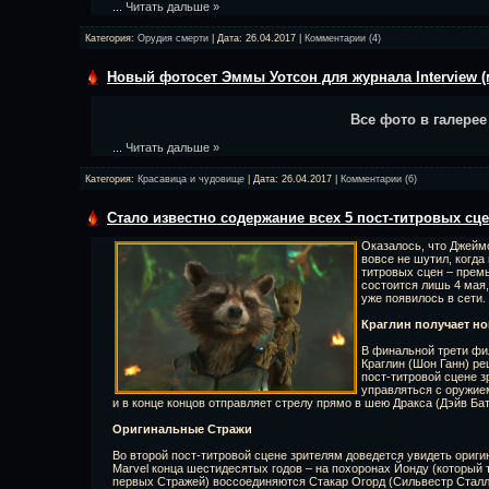
...
Читать дальше »
Категория:
Орудия смерти
| Дата:
26.04.2017
|
Комментарии (4)
Новый фотосет Эммы Уотсон для журнала Interview (
Все фото в галерее
...
Читать дальше »
Категория:
Красавица и чудовище
| Дата:
26.04.2017
|
Комментарии (6)
Стало известно содержание всех 5 пост-титровых сце
Оказалось, что Джеймс
вовсе не шутил, когда
титровых сцен – премь
состоится лишь 4 мая,
уже появилось в сети.
Краглин получает н
В финальной трети фи
Краглин (Шон Ганн) ре
пост-титровой сцене з
управляться с оружием
и в конце концов отправляет стрелу прямо в шею Дракса (Дэйв Бат
Оригинальные Стражи
Во второй пост-титровой сцене зрителям доведется увидеть ориг
Marvel конца шестидесятых годов – на похоронах Йонду (который 
первых Стражей) воссоединяются Стакар Огорд (Сильвестр Сталло