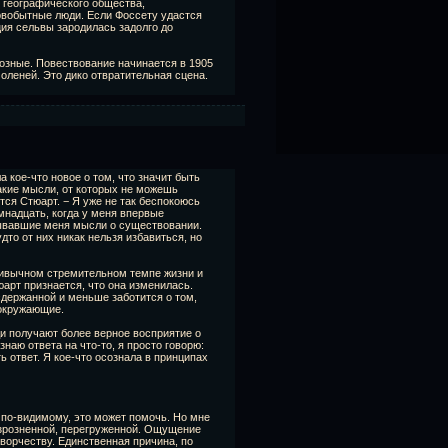
о географического общества,
рвобытные люди. Если Фоссету удастся
ция сельвы зародилась задолго до
озные. Повествование начинается в 1905
 оленей. Это дико отвратительная сцена.
а кое-что новое о том, что значит быть
акие мысли, от которых не можешь
ется Стюарт. − Я уже не так беспокоюсь
емнадцать, когда у меня впервые
вавшие меня мысли о существовании.
дто от них никак нельзя избавиться, но
ривычном стремительном темпе жизни и
арт признается, что она изменилась.
держанной и меньше заботится о том,
 окружающие.
ди получают более верное восприятие о
знаю ответа на что-то, я просто говорю:
ь ответ. Я кое-что осознала в принципах
 по-видимому, это может помочь. Но мне
зрозненной, перегруженной. Ощущение
ворчеству. Единственная причина, по