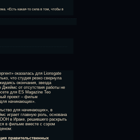
ма. «Есть какая-то сила в том, чтобы в
ргент» оказалась для Lionsgate
лько, что студия резко свернула
жидаясь окончания, звезда
о Джеймс от отсутствия работы не
осете для ES Magazine Тео
вый проект – фильм
 для начинающих».
ьство для начинающих», в
ймс играет главную роль, основана
 ООН в Ираке, решившего раскрыть
лся в фильме вместе с сэром
деном:
ация правительственных