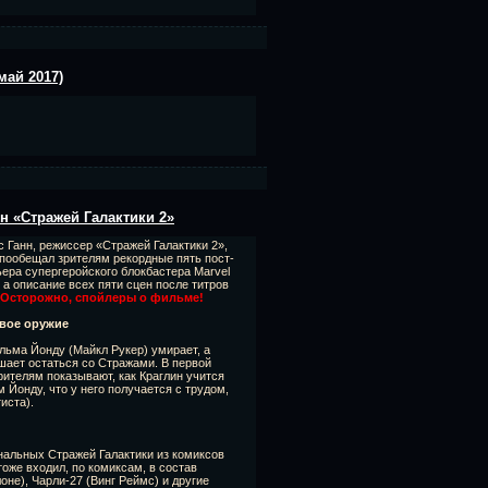
май 2017)
н «Стражей Галактики 2»
 Ганн, режиссер «Стражей Галактики 2»,
 пообещал зрителям рекордные пять пост-
ера супергеройского блокбастера Marvel
 а описание всех пяти сцен после титров
Осторожно, спойлеры о фильме!
овое оружие
льма Йонду (Майкл Рукер) умирает, а
шает остаться со Стражами. В первой
рителям показывают, как Краглин учится
 Йонду, что у него получается с трудом,
иста).
инальных Стражей Галактики из комиксов
тоже входил, по комиксам, в состав
не), Чарли-27 (Винг Реймс) и другие