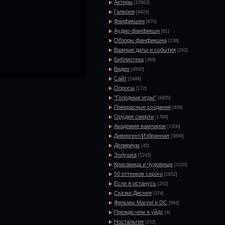
Актеры
[15562]
Галерея
[4926]
Фанфикшен
[670]
Аудио-фанфикшн
[61]
Обзоры фанфикшна
[138]
Важные даты и события
[202]
Библиотека
[369]
Видео
[4500]
Сайт
[2499]
Опросы
[172]
"Голодные игры"
[6405]
Прекрасные создания
[409]
Орудия смерти
[1769]
Академия вампиров
[1306]
Дивергент/Избранная
[3899]
Делириум
[40]
Золушка
[1242]
Красавица и чудовище
[1020]
50 оттенков серого
[2652]
Если я останусь
[263]
Сказки Диснея
[374]
Фильмы Marvel и DC
[664]
Прежде чем я уйду
[4]
Ностальгия
[202]