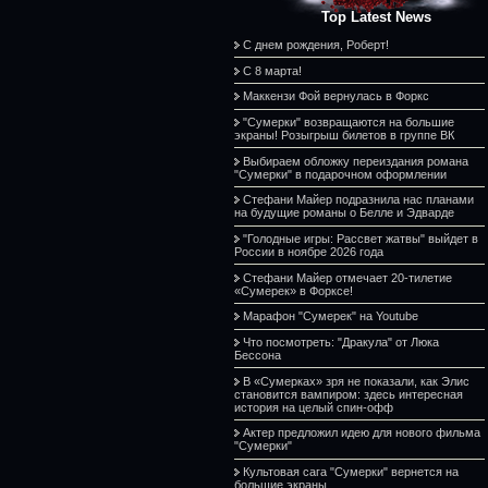
Top Latest News
С днем рождения, Роберт!
С 8 марта!
Маккензи Фой вернулась в Форкс
"Сумерки" возвращаются на большие
экраны! Розыгрыш билетов в группе ВК
Выбираем обложку переиздания романа
"Сумерки" в подарочном оформлении
Стефани Майер подразнила нас планами
на будущие романы о Белле и Эдварде
"Голодные игры: Рассвет жатвы" выйдет в
России в ноябре 2026 года
Стефани Майер отмечает 20-тилетие
«Сумерек» в Форксе!
Марафон "Сумерек" на Youtube
Что посмотреть: "Дракула" от Люка
Бессона
В «Сумерках» зря не показали, как Элис
становится вампиром: здесь интересная
история на целый спин-офф
Актер предложил идею для нового фильма
"Сумерки"
Культовая сага "Сумерки" вернется на
большие экраны