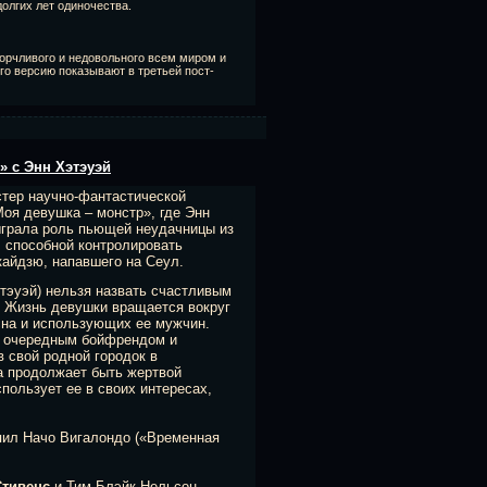
олгих лет одиночества.
ворчливого и недовольного всем миром и
го версию показывают в третьей пост-
» с Энн Хэтэуэй
тер научно-фантастической
оя девушка – монстр», где Энн
ыграла роль пьющей неудачницы из
 способной контролировать
кайдзю, напавшего на Сеул.
тэуэй) нельзя назвать счастливым
 Жизнь девушки вращается вокруг
сна и использующих ее мужчин.
 очередным бойфрендом и
 свой родной городок в
на продолжает быть жертвой
пользует ее в своих интересах,
упил Начо Вигалондо («Временная
Стивенс
и Тим Блэйк Нельсон.