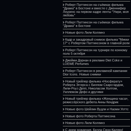
Роберт Паттинсон на съёмках фильма
"Драма" в Бостоне и вместе с Дженнифер
Лоуренс на первом кадре ленты "Умри, моя
любовь"
Роберт Паттинсон на съёмках фильма
"Драма" в Бостоне
Новые фото Лили Коллинз
Кадр и закадровый снимок фильма "Микки
17" с Робертом Паттинсоном в главной роли
Роберт Паттинсон на турнире по конному
поло 5 октября
Джейми Дорнан в рекламе Diet Coke и
LOEWE Perfumes
Роберт Паттинсон в рекламной кампании
Dior Icons. Новые снимки
Новый трейлер фильма «Носферату»
Роберта Эггерса с Биллом Скарсгардом,
Лили-Роуз Депп, Николасом Холтом,
Уиллемом Дефо и другими
Новый трейлер фильма «Женщина часа»,
режиссёрского дебюта Анны Кендрик
Новые фото Шейлин Вудли и Наоми Уоттс
Новые фото Роберта Паттинсона
Новые фото Лили Коллинз
С днем рождения, Белла Свон-Каллен!