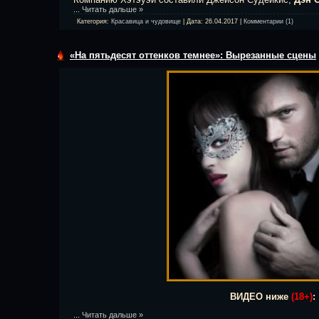
...
Читать дальше »
Категория:
Красавица и чудовище
| Дата:
26.04.2017
|
Комментарии (1)
«На пятьдесят оттенков темнее»: Вырезанные сцены
ВИДЕО ниже
(18+)
:
...
Читать дальше »