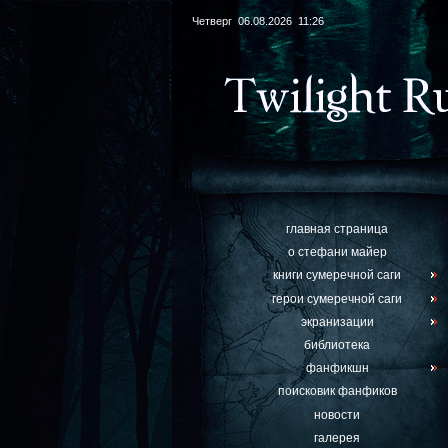
Четверг 06.08.2026 11:26
главная страница
о стефани майер
книги сумеречной саги
герои сумеречной саги
экранизации
библиотека
фанфикшн
поисковик фанфиков
новости
галерея