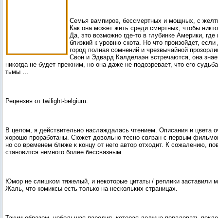
Семья вампиров, бессмертных и мощных, с желт
Как она может жить среди смертных, чтобы никто
Да, это возможно где-то в глубинке Америки, где
близкий к уровню скота. Но что произойдет, есл
город полная сомнений и чрезвычайной прозорли
Свон и Эдвард Калделаэн встречаются, она знает
никогда не будет прежним, но она даже не подозревает, что его судьб
Рецензия от twilight-belgium.
В целом, я действительно наслаждалась чтением. Описания и цвета о
хорошо проработаны. Сюжет довольно тесно связан с первым фильмо
но со временем ближе к концу от него автор отходит. К сожалению, по
становится немного более бессвязным.
Юмор не слишком тяжелый, и некоторые цитаты / реплики заставили м
Жаль, что комиксы есть только на нескольких страницах.
Таким образом, небольшая пародия, которая должна порадовать поклон