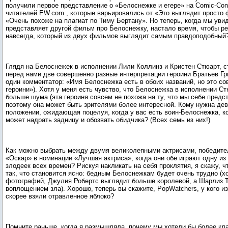
получили первое представление о «Белоснежке и егере» на Comic-Con
читателей EW.com , которые варьировались от «Это выглядит просто 
«Очень похоже на плагиат по Тиму Бертану». Но теперь, когда мы увид
представляет другой фильм про Белоснежку, настало время, чтобы ре
навсегда, который из двух фильмов выглядит самым правдоподобный
Глядя на Белоснежек в исполнении Лили Коллинз и Кристен Стюарт, ст
перед нами две совершенно разные интерпретации героини Братьев Гр
один комментатор: «Имя Белоснежка есть в обоих названий, но это с
героини»). Хотя у меня есть чувство, что Белоснежка в исполнении С
больше шума (эта героиня совсем не похожа на ту, что мы себе предст
поэтому она может быть зрителями более интересной. Кому нужна де
положении, ожидающая поцелуя, когда у вас есть воин-Белоснежка, к
может надрать задницу и обозвать обидчика? (Всех семь из них!)
Как можно выбрать между двумя великолепными актрисами, победит
«Оскар» в номинации «Лучшая актриса», когда они обе играют одну и
злодеек всех времен? Рискуя накликать на себя проклятия, я скажу, ч
так, что становится ясно: бедным Белоснежкам будет очень трудно (хо
фотографий, Джулия Робертс выглядит больше королевой, а Шарлиз Т
воплощением зла). Хорошо, теперь вы скажите, PopWatchers, у кого и
скорее взяли отравленное яблоко?
Помните раньше, когда я размышляла, почему мы хотели бы более кл