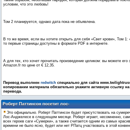
условии, что это любовь!
Том 2 планируется, однако дата пока не объявлена.
В то же время, если вы хотите открыть для себя «Свет крови», Том 1:
то первые страницы доступны в формате PDF в интернете.
А для тех, кто хочет прочитать произведение целиком: вы можете его 
Amazon.fr по цене от € 12,35.
Перевод выполнен
redwitch
специально для сайта www.twilightruss
копировании материала обязательно укажите активную ссылку на 
перевода.
Роберт Паттинсон посетит лос-
анджелевскую сумеречную конвенцию
Это официально. Роберт Паттинсон будет присутствовать на сумере
в ноябре
Лос-Анджелесе в следующем месяце. Роберт играет, несомненно, сам
всех героев саги «Сумерки», а также считается одним из самых краси
времени не было ясно, будет или нет РПатц участвовать в этой конвен