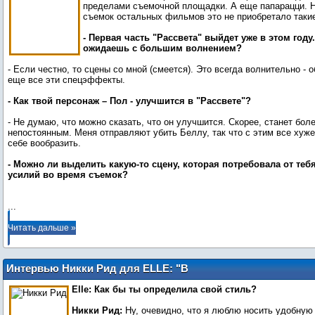
пределами съемочной площадки. А еще папарацци. Н
съемок остальных фильмов это не приобретало таки
- Первая часть "Рассвета" выйдет уже в этом году
ожидаешь с большим волнением?
- Если честно, то сцены со мной (смеется). Это всегда волнительно - о
еще все эти спецэффекты.
- Как твой персонаж – Пол - улучшится в "Рассвете"?
- Не думаю, что можно сказать, что он улучшится. Скорее, станет бол
непостоянным. Меня отправляют убить Беллу, так что с этим все хуж
себе вообразить.
- Можно ли выделить какую-то сцену, которая потребовала от те
усилий во время съемок?
...
Читать дальше »
Интервью Никки Рид для ELLE: "В
младшей школе у меня было 6 крыс"
Elle: Как бы ты определила свой стиль?
Никки Рид:
Ну, очевидно, что я люблю носить удобную