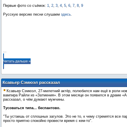
Первые фото со съёмок:
1
,
2
,
3
,
4
,
5
,
6
,
7
,
8
,
9
Русскую версию песни слушаем
здесь
.
...
Читать дальше »
Ксавьер Сэмюэл рассказал
Cosmopolitan «о вещах, о которых
Ксавьер Сэмюэл, 27-милетний актёр, полюбился нам ещё в роли но
думают парни»!
вампира Райли из «Затмения». В этом месяце он появился в драме «А
рассказал, о чём думают мужчины.
Тусоваться типа... беспантово.
"Ты устаешь от сплошных загулов. Это не то, к чему стремятся все па
просто приятно спокойно провести время с кем-то".