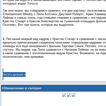
холодных водах Уэльса.
Так или иначе, мы собираемся сравнить эти две картины: эксклюзивн
Entertainment Weekly с Лили Коллинз, Джулией Робертс, Арми Хамме
Лейном и семью очень счастливыми гномами в сравнении с последни
Кристен Стюарт и Крисом Хемсвортом на съемочной площадке фильм
Охотник». Вот три пункта, которые мы выделили:
1.
Песчаный мокрый вид кадров с Кристен Стюарт в сравнении с насы
идеально причесанными сюрреалистическими гламурными кадрами чл
команды все еще неназванного фильма Тарсема Синха. Похоже, эти к
спутать. Мы видим, как Лили сражается с Натаном Лейном, но ее внеш
в какое сравнение с взлохмаченным видом Кристен. Возможно, ее бор
политическая, чем кровавая.
...
Читать дальше »
Обновление в галерее