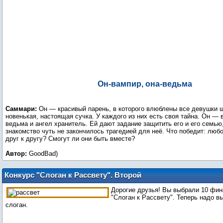
Он-вампир, она-ведьма
Саммари:
Он — красивый парень, в которого влюблены все девушки 
новенькая, настоящая сучка. У каждого из них есть своя тайна. Он — 
ведьма и ангел хранитель. Ей дают задание защитить его и его семью,
знакомство чуть не закончилось трагедией для неё. Что победит: люб
друг к другу? Смогут ли они быть вместе?
Автор:
GoodBad)
Конкурс "Слоган к Рассвету". Второй
тур голосования
Дорогие друзья! Вы выбрали 10 фин
"Слоган к Рассвету". Теперь надо в