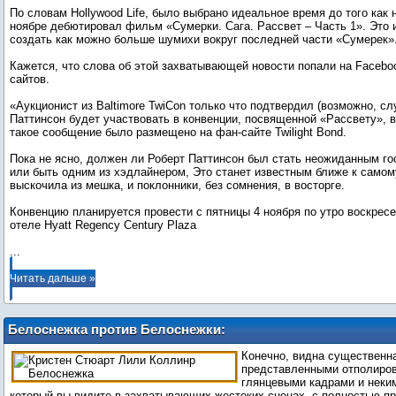
По словам Hollywood Life, было выбрано идеальное время до того как
ноябре дебютировал фильм «Сумерки. Сага. Рассвет – Часть 1». Это
создать как можно больше шумихи вокруг последней части «Сумерек»
Кажется, что слова об этой захватывающей новости попали на Faceboo
сайтов.
«Аукционист из Baltimore TwiCon только что подтвердил (возможно, сл
Паттинсон будет участвовать в конвенции, посвященной «Рассвету», в
такое сообщение было размещено на фан-сайте Twilight Bond.
Пока не ясно, должен ли Роберт Паттинсон был стать неожиданным го
или быть одним из хэдлайнером, Это станет известным ближе к само
выскочила из мешка, и поклонники, без сомнения, в восторге.
Конвенцию планируется провести с пятницы 4 ноября по утро воскресе
...
Читать дальше »
Белоснежка против Белоснежки:
Кристен Стюарт собирается стать
Конечно, видна существенн
большей задирой, чем Лили Коллинз?
представленными отполиро
глянцевыми кадрами и неки
который вы видите в захватывающих жестоких сценах, с полностью п