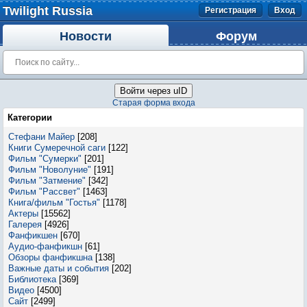
Twilight Russia
Регистрация
Вход
Новости
Форум
Войти через uID
Старая форма входа
Категории
Стефани Майер
[208]
Книги Сумеречной саги
[122]
Фильм "Сумерки"
[201]
Фильм "Новолуние"
[191]
Фильм "Затмение"
[342]
Фильм "Рассвет"
[1463]
Книга/фильм "Гостья"
[1178]
Актеры
[15562]
Галерея
[4926]
Фанфикшен
[670]
Аудио-фанфикшн
[61]
Обзоры фанфикшна
[138]
Важные даты и события
[202]
Библиотека
[369]
Видео
[4500]
Сайт
[2499]