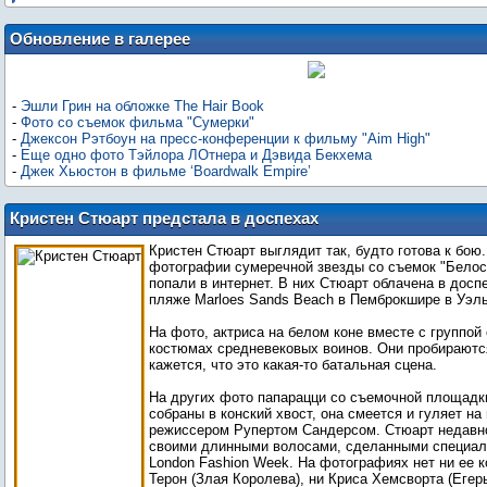
Обновление в галерее
-
Эшли Грин на обложке The Hair Book
-
Фото со съемок фильма "Сумерки"
-
Джексон Рэтбоун на пресс-конференции к фильму "Aim High"
-
Еще одно фото Тэйлора ЛОтнера и Дэвида Бекхема
-
Джек Хьюстон в фильме ‘Boardwalk Empire’
Кристен Стюарт предстала в доспехах
на новых фото из "Белоснежки"
Кристен Стюарт выглядит так, будто готова к бою
фотографии сумеречной звезды со съемок "Белос
попали в интернет. В них Стюарт облачена в доспе
пляже Marloes Sands Beach в Пемброкшире в Уэль
На фото, актриса на белом коне вместе с группой 
костюмах средневековых воинов. Они пробираются
кажется, что это какая-то батальная сцена.
На других фото папарацци со съемочной площадк
собраны в конский хвост, она смеется и гуляет н
режиссером Рупертом Сандерсом. Стюарт недавн
своими длинными волосами, сделанными специал
London Fashion Week. На фотографиях нет ни ее 
Терон (Злая Королева), ни Криса Хемсворта (Егер