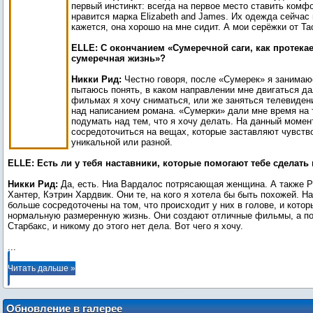
первый инстинкт: всегда на первое место ставить комф
нравится марка Elizabeth and James. Их одежда сейчас
кажется, она хорошо на мне сидит. А мои серёжки от Tac
ELLE: С окончанием «Сумеречной саги, как протекае
сумеречная жизнь»?
Никки Рид:
Честно говоря, после «Сумерек» я занимаю
пытаюсь понять, в каком направлении мне двигаться дал
фильмах я хочу сниматься, или же заняться телевиден
над написанием романа. «Сумерки» дали мне время на 
подумать над тем, что я хочу делать. На данный момен
сосредоточиться на вещах, которые заставляют чувств
уникальной или разной.
ELLE: Есть ли у тебя наставники, которые помогают тебе сделать
Никки Рид:
Да, есть. Ниа Вардалос потрясающая женщина. А также Р
Хантер, Кэтрин Хардвик. Они те, на кого я хотела бы быть похожей. Н
больше сосредоточены на том, что происходит у них в голове, и кото
нормальную размеренную жизнь. Они создают отличные фильмы, а по
...
Читать дальше »
Обновление в галерее