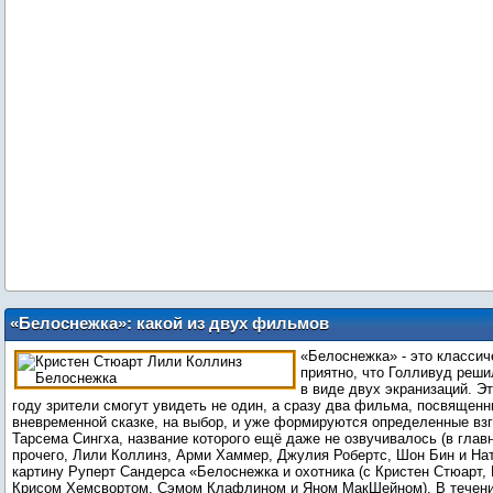
«Белоснежка»: какой из двух фильмов
выглядит самым правдоподобным?
«Белоснежка» - это классиче
приятно, что Голливуд реши
в виде двух экранизаций. Эт
году зрители смогут увидеть не один, а сразу два фильма, посвященн
вневременной сказке, на выбор, и уже формируются определенные в
Тарсема Сингха, название которого ещё даже не озвучивалось (в глав
прочего, Лили Коллинз, Арми Хаммер, Джулия Робертс, Шон Бин и Нат
картину Руперт Сандерса «Белоснежка и охотника (с Кристен Стюарт,
Крисом Хемсвортом, Сэмом Клафлином и Яном МакШейном). В течени