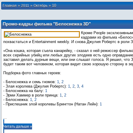
»
»
»
10
Главная
2011
Октябрь
Промо-кадры фильма "Белоснежка 3D"
в журнале Entertainment weekly
Кроме People эксклюзивным
кадрами из фильма «Белос
похвастаться и Entertainment weekly. И снова Джулия Робертс в роли 
«Она кошка, которая съела канарейку, - сказал о ней режиссер фильм
всех серийных убийц или любых других злодеев есть одно оправдание
заставил делать дурные вещи, или они слышат голоса. Я решил, что 
будет таким вот человеком, которая видит свою хорошую сторону в зе
Подборка фото главных героев:
- Белоснежка и семь гномов:
1
,
2
- Злая королева (Джулия Робертс):
1
,
2
,
3
,
4
- Белоснежка на балу:
1
- Эрми Хаммер в роли принца:
1
,
2
- Белоснежка:
1
,
2
- Приспешник злой королевы Брингтон (Натан Лейн):
1
...
Читать дальше »