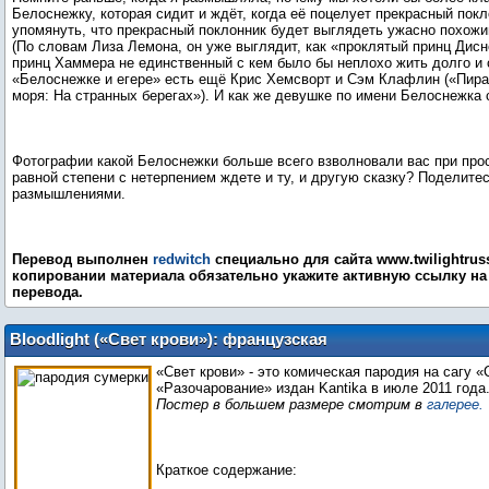
Белоснежку, которая сидит и ждёт, когда её поцелует прекрасный покл
упомянуть, что прекрасный поклонник будет выглядеть ужасно похож
(По словам Лиза Лемона, он уже выглядит, как «проклятый принц Дисн
принц Хаммера не единственный с кем было бы неплохо жить долго и 
«Белоснежке и егере» есть ещё Крис Хемсворт и Сэм Клафлин («Пира
моря: На странных берегах»). И как же девушке по имени Белоснежка
Фотографии какой Белоснежки больше всего взволновали вас при про
равной степени с нетерпением ждете и ту, и другую сказку? Поделите
размышлениями.
Перевод выполнен
redwitch
специально для сайта www.twilightruss
копировании материала обязательно укажите активную ссылку на 
перевода.
Bloodlight («Свет крови»): французская
комическая пародия на «Сумерки»
«Свет крови» - это комическая пародия на сагу «
«Разочарование» издан Kantika в июле 2011 года
Постер в большем размере смотрим в
галерее.
Краткое содержание: