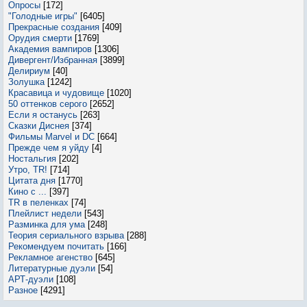
Опросы
[172]
"Голодные игры"
[6405]
Прекрасные создания
[409]
Орудия смерти
[1769]
Академия вампиров
[1306]
Дивергент/Избранная
[3899]
Делириум
[40]
Золушка
[1242]
Красавица и чудовище
[1020]
50 оттенков серого
[2652]
Если я останусь
[263]
Сказки Диснея
[374]
Фильмы Marvel и DC
[664]
Прежде чем я уйду
[4]
Ностальгия
[202]
Утро, TR!
[714]
Цитата дня
[1770]
Кино с ...
[397]
TR в пеленках
[74]
Плейлист недели
[543]
Разминка для ума
[248]
Теория сериального взрыва
[288]
Рекомендуем почитать
[166]
Рекламное агенство
[645]
Литературные дуэли
[54]
АРТ-дуэли
[108]
Разное
[4291]