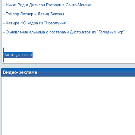
-
Никки Рид и Джексон Рэтбоун в Санта-Монике
-
Тэйлор Лотнер и Дэвид Бекхем
-
Четыре HQ кадра из "Новолуния"
-
Обновление альбома с постерами Дистриктов из "Голодных игр"
...
Читать дальше »
Видео-реклама