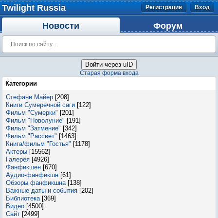
Twilight Russia
Регистрация
Вход
Новости
Форум
Войти через uID
Старая форма входа
Категории
Стефани Майер
[208]
Книги Сумеречной саги
[122]
Фильм "Сумерки"
[201]
Фильм "Новолуние"
[191]
Фильм "Затмение"
[342]
Фильм "Рассвет"
[1463]
Книга/фильм "Гостья"
[1178]
Актеры
[15562]
Галерея
[4926]
Фанфикшен
[670]
Аудио-фанфикшн
[61]
Обзоры фанфикшна
[138]
Важные даты и события
[202]
Библиотека
[369]
Видео
[4500]
Сайт
[2499]