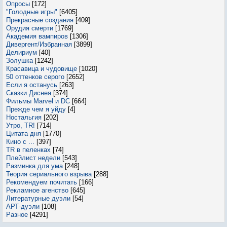
Опросы
[172]
"Голодные игры"
[6405]
Прекрасные создания
[409]
Орудия смерти
[1769]
Академия вампиров
[1306]
Дивергент/Избранная
[3899]
Делириум
[40]
Золушка
[1242]
Красавица и чудовище
[1020]
50 оттенков серого
[2652]
Если я останусь
[263]
Сказки Диснея
[374]
Фильмы Marvel и DC
[664]
Прежде чем я уйду
[4]
Ностальгия
[202]
Утро, TR!
[714]
Цитата дня
[1770]
Кино с ...
[397]
TR в пеленках
[74]
Плейлист недели
[543]
Разминка для ума
[248]
Теория сериального взрыва
[288]
Рекомендуем почитать
[166]
Рекламное агенство
[645]
Литературные дуэли
[54]
АРТ-дуэли
[108]
Разное
[4291]