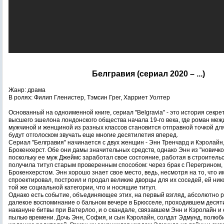
Белгравия (сериал 2020 – ...)
Жанр: драма
В ролях: Филип Гленистер, Тэмсин Грег, Харриет Уолтер
Основанный на одноименной книге, сериал "Belgravia" - это история секре
высшего эшелона лондонского общества начала 19-го века, где роман ме
мужчиной и женщиной из разных классов становится отправной точкой дл
будут отголоском звучать еще многие десятилетия вперед.
Сериал "Белгравия" начинается с двух женщин - Энн Тренчард и Кэролайн
Брокенхерст. Обе они дамы значительных средств, однако Энн из "новичко
поскольку ее муж Джеймс заработал свое состояние, работая в строительс
получила титул старым проверенным способом: через брак с Перегрином,
Брокенхерстом. Энн хорошо знает свое место, ведь, несмотря на то, что 
спроектировал, построил и продал великие дворцы для их соседей, ей нико
той же социальной категории, что и носящие титул.
Однако есть событие, объединяющее этих, на первый взгляд, абсолютно 
далекое воспоминание о бальном вечере в Брюсселе, проходившем десят
накануне битвы при Ватерлоо, и о скандале, связавшем Энн и Кэролайн 
пылью времени. Дочь Энн, София, и сын Кэролайн, солдат Эдмунд, полюби