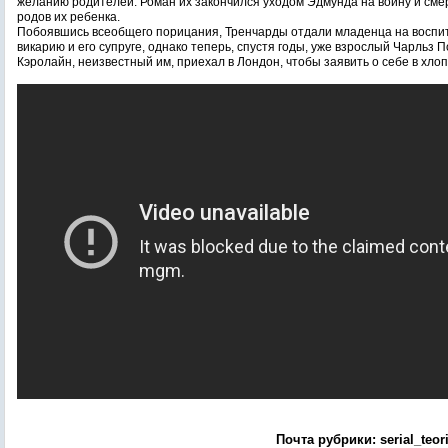
желанию родителей. Роман их закончился уходом Эдмунда на войну и см
родов их ребенка.
Побоявшись всеобщего порицания, Тренчарды отдали младенца на воспи
викарию и его супруге, однако теперь, спустя годы, уже взрослый Чарльз П
Кэролайн, неизвестный им, приехал в Лондон, чтобы заявить о себе в хло
Почта рубрики: serial_teor