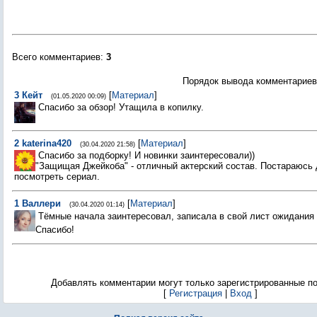
Всего комментариев
:
3
Порядок вывода комментариев
3
Кейт
[
Материал
]
(01.05.2020 00:09)
Спасибо за обзор! Утащила в копилку.
2
katerina420
[
Материал
]
(30.04.2020 21:58)
Спасибо за подборку! И новинки заинтересовали))
"Защищая Джейкоба" - отличный актерский состав. Постараюсь 
посмотреть сериал.
1
Валлери
[
Материал
]
(30.04.2020 01:14)
Тёмные начала заинтересовал, записала в свой лист ожидания
Спасибо!
Добавлять комментарии могут только зарегистрированные п
[
Регистрация
|
Вход
]