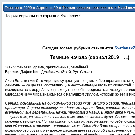
»
»
»
» Теория сериального взрыва с Svetlana
Главная
2020
Апрель
29
Теория сериального взрыва с Svetlana♥Z
Сегодня гостем рубрики становится
Svetlana♥
Темные начала (сериал 2019 – ...)
Жанр: фэнтези, драма, приключения, семейный
В ролях: Дафни Кин, Джеймс МакЭвой, Рут Уилсон
Лира Белаква живёт в мире, где существуют ведьмы и бронированные медв
деймоны — существа, составляющие неотъемлемую часть их личностей. О
исследователь лорд Азриэл, находит способ передвигаться между парал
благодаря чему Лира знакомится с мальчиком Уиллом, который живёт в ми
Сериал, основанный на одноимённой серии книг. Вышло 5 серий, предна
просмотра. Сериал повествует о девочке-сироте Лире, которая живет 
вселенной, где перемешаны наука, теология и магия. В этом мире у каж
— существо, связанное с их личностью, можно сказать душа. Девочка и
склонна к выдумкам. Но, как окажется, она ничего не знает о себе, о сво
что ей гворили в приюте – сплошная ложь. Однажды Лира отправляется
похищенного друга и ненароком раскрывает заговор об украденных детя