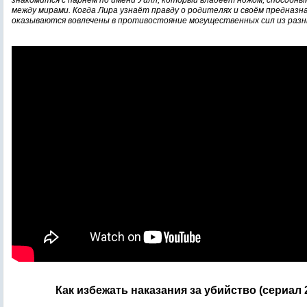
знакомится с парнем по имени Уилл, который владеет ножом, способны
между мирами. Когда Лира узнаёт правду о родителях и своём предназна
оказываются вовлечены в противостояние могущественных сил из разны
Как избежать наказания за убийство (сериал 20