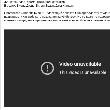
Жанр: триллер, драма, криминал, детектив
В ролях: Виола Дэвис, Билли Браун, Джек Фалахи
Профессор Эннализ Китинг – блестящий адвокат. Она преподает у студен
названием: «Как избежать наказания за убийство». Но те даже не подозрев
времени им придется применить свои знания в этой области в реальной 