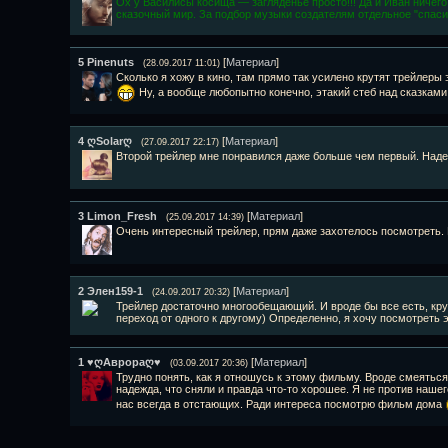
Ох у Василисы косища — загляденье просто!!! Да и Иван ничего
сказочный мир. За подбор музыки создателям отдельное "спас
5
Pinenuts
[
Материал
]
(28.09.2017 11:01)
Сколько я хожу в кино, там прямо так усилено крутят трейлеры
Ну, а вообще любопытно конечно, этакий стеб над сказками
4
ღSolarღ
[
Материал
]
(27.09.2017 22:17)
Второй трейлер мне понравился даже больше чем первый. Над
3
Limon_Fresh
[
Материал
]
(25.09.2017 14:39)
Очень интересный трейлер, прям даже захотелось посмотреть.
2
Элен159-1
[
Материал
]
(24.09.2017 20:32)
Трейлер достаточно многообещающий. И вроде бы все есть, кр
переход от одного к другому) Определенно, я хочу посмотреть 
1
♥ღАврораღ♥
[
Материал
]
(03.09.2017 20:36)
Трудно понять, как я отношусь к этому фильму. Вроде смеяться
надежда, что сняли и правда что-то хорошее. Я не против нашег
нас всегда в отстающих. Ради интереса посмотрю фильм дома