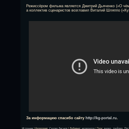
Режиссёром фильма является Дмитрий Дьяченко («О чём
а коллектив сценаристов возглавил Виталий Шляппо («Ку
За информацию спасибо сайту
http://kg-portal.ru
.
Источник
|
Категория
:
Сказки Диснея
|
Добавил
:
модератор
|
Теги
:
видео
,
трейлер
,
Пос