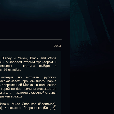
20:23
Disney и Yellow, Black and White
рь» обзавёлся вторым трейлером и
ремьеры — картина выйдет в
т 26 октября.
 комедия по мотивам русских
рассказывает про обычного парня
з современной Москвы в волшебное
 герой не без причины оказывается
ра и зла — жители сказочной страны
давней вражде.
Иван), Мила Сивацкая (Василиса),
), Константин Лавроненко (Кощей),