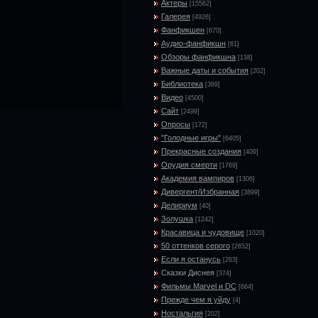
Актеры
[15562]
Галерея
[4926]
Фанфикшен
[670]
Аудио-фанфикшн
[61]
Обзоры фанфикшна
[138]
Важные даты и события
[202]
Библиотека
[369]
Видео
[4500]
Сайт
[2499]
Опросы
[172]
"Голодные игры"
[6405]
Прекрасные создания
[409]
Орудия смерти
[1769]
Академия вампиров
[1306]
Дивергент/Избранная
[3899]
Делириум
[40]
Золушка
[1242]
Красавица и чудовище
[1020]
50 оттенков серого
[2652]
Если я останусь
[263]
Сказки Диснея
[374]
Фильмы Marvel и DC
[664]
Прежде чем я уйду
[4]
Ностальгия
[202]