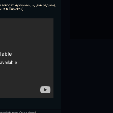
 говорят мужчины», «День радио»),
хня в Париже»).
ледний богатырь
,
Сказка
,
disney
|