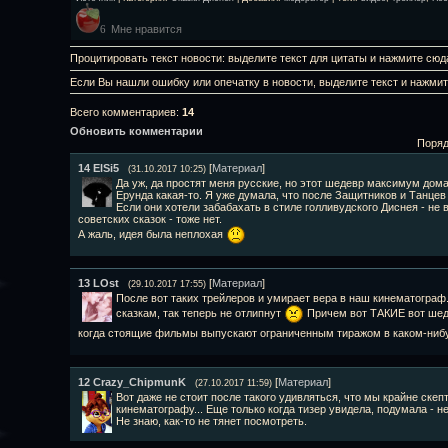
Мне нравится
6
Процитировать текст новости: выделите текст для цитаты и нажмите сюд
Если Вы нашли ошибку или опечатку в новости, выделите текст и нажми
Всего комментариев
:
14
Обновить комментарии
Поряд
14
ElSi5
[
Материал
]
(31.10.2017 10:25)
Да уж, да простят меня русские, но этот шедевр максимум дома
Ерунда какая-то. Я уже думала, что после Защитников и Танцев 
Если они хотели забабахать в стиле голливудского Диснея - не
советских сказок - тоже нет.
А жаль, идея была неплохая
13
LOst
[
Материал
]
(29.10.2017 17:55)
После вот таких трейлеров и умирает вера в наш кинематограф.
сказкам, так теперь не отлипнут
Причем вот ТАКИЕ вот шеде
когда стоящие фильмы выпускают ограниченным тиражом в каком-нибу
12
Crazy_ChipmunK
[
Материал
]
(27.10.2017 11:59)
Вот даже не стоит после такого удивляться, что мы крайне скеп
кинематографу... Еще только когда тизер увидела, подумала - нет
Не знаю, как-то не тянет посмотреть.