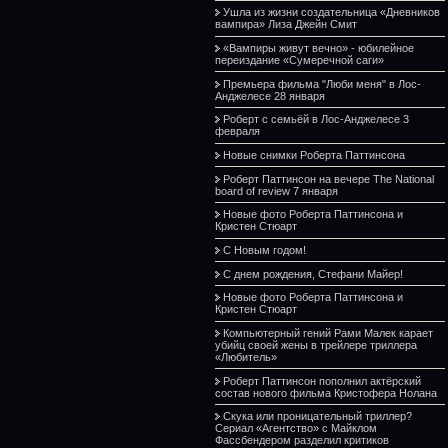
Ушла из жизни создательница «Дневников
вампира» Лиза Джейн Смит
«Вампиры живут вечно» - юбилейное
переиздание «Сумеречной саги»
Премьера фильма "Люби меня" в Лос-
Анджелесе 28 января
Роберт с семьёй в Лос-Анджелесе 3
февраля
Новые снимки Роберта Паттинсона
Роберт Паттинсон на вечере The National
board of review 7 января
Новые фото Роберта Паттинсона и
Кристен Стюарт
С Новым годом!
С днем рождения, Стефани Майер!
Новые фото Роберта Паттинсона и
Кристен Стюарт
Компьютерный гений Рами Малек карает
убийц своей жены в трейлере триллера
«Любитель»
Роберт Паттинсон пополнил актёрский
состав нового фильма Кристофера Нолана
Скука или проницательный триллер?
Сериал «Агентство» с Майклом
Фассбендером разделил критиков