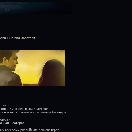
рованные пользователи.
ь зла»
 игры, чудо-юдо рыба и Колобок
ьих ножках в трейлере «Последний богатырь:
 юмора»
ельная шестерка
мых кассовых российских блокбастеров