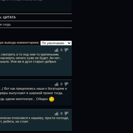
а:
ЦИТАТА
те
сюда
.
ок вывода комментариев:
0
 смотреть и то под чем-то крепеньким.
насмерть ничего хуже не будет. Ан-нет...
 вышло. Или же в духе старых-добрых
0
..( Вот как прицепились наши к богатырям и
вры выпускают в широкий прокат тогда,
дь одном кинотеатре... Обидно
0
тически относимся к нашему, прости господи,
, ребята, не стоит.