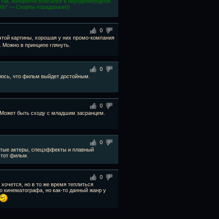
 так, колоритно вписался в неродной/родной
ибо" — Скорпы порадовали))
0
 этой картины, хорошая у них промо-компания
. Можно в принципе глянуть.
0
еюсь, что фильм выйдет достойным.
0
 Может быть сходу с младшим засранцем.
0
утые актеры, спецэффекты и плавный
этот фильм.
0
 хочется, но в то же время теплиться
о кинематографа, но как-то данный жанр у