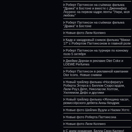
Роберт Паттинсон на съёмках фильма
"Драма" в Бостоне и вместе с Дженнифер
Лоуренс на первом кадре ленты "Умри, моя
любовь"
Роберт Паттинсон на съёмках фильма
"Драма" в Бостоне
Новые фото Лили Коллинз
Кадр и закадровый снимок фильма "Микки
17" с Робертом Паттинсоном в главной роли
Роберт Паттинсон на турнире по конному
поло 5 октября
Джейми Дорнан в рекламе Diet Coke и
LOEWE Perfumes
Роберт Паттинсон в рекламной кампании
Dior Icons. Новые снимки
Новый трейлер фильма «Носферату»
Роберта Эггерса с Биллом Скарсгардом,
Лили-Роуз Депп, Николасом Холтом,
Уиллемом Дефо и другими
Новый трейлер фильма «Женщина часа»,
режиссёрского дебюта Анны Кендрик
Новые фото Шейлин Вудли и Наоми Уоттс
Новые фото Роберта Паттинсона
Новые фото Лили Коллинз
С днем рождения, Белла Свон-Каллен!