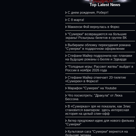
Top Latest News
С днем рождения, Роберт!
С 8 марта!
Маккензи Фой вернулась в Форкс
"Сумерки" возвращаются на большие
экраны! Розыгрыш билетов в группе ВК
Выбираем обложку переиздания романа
"Сумерки" в подарочном оформлении
Стефани Майер подразнила нас планами
на будущие романы о Белле и Эдварде
"Голодные игры: Рассвет жатвы" выйдет в
России в ноябре 2026 года
Стефани Майер отмечает 20-тилетие
«Сумерек» в Форксе!
Марафон "Сумерек" на Youtube
Что посмотреть: "Дракула" от Люка
Бессона
В «Сумерках» зря не показали, как Элис
становится вампиром: здесь интересная
история на целый спин-офф
Актер предложил идею для нового фильма
"Сумерки"
Культовая сага "Сумерки" вернется на
большие экраны