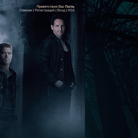
Приветствую Вас
Гость
Главная
|
Регистрация
|
Вход
|
RSS