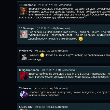
11
Shantanel
[
Материал
]
(22.10.2017 22:30)
Впервые услышала о приближении трагедии, увидев трейлер пер
фильмом добрались даже до Ашана... Масштаб беды все растет.
впечатлениями: в трейлере еще цветочки же, да? Основной тре
прятаться от зарубежных друзей на какое-то время?
10
Валлери
[
Материал
]
(16.10.2017 11:03)
Вот если бы сняли нормальную сказку - было бы ничего. А то, 
тупейших шуток - разочаровывает. Я точно не пойду на это кин
Дисней просчитались с этим фильмом
9
♥Лузя♥1
[
Материал
]
(06.10.2017 21:12)
Божечки
Какую Х снимут еще? Вообще не воспринимаю этот
очень ждут.
8
♥ღАврораღ♥
[
Материал
]
(03.10.2017 16:31)
Видела трейлер на большом экране, это выглядит прикольно, но
если все это окажется надуманным, буду только рада признать
7
Манник
[
Материал
]
(30.09.2017 09:14)
Особого вдохновения не ощутила, но очень надеюсь, что будет 
ничего не могу поделать.
6
Deruddy
[
Материал
]
(29.09.2017 23:40)