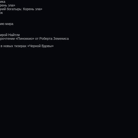
ника
рень зла»
ний богатырь: Корень зла»
ок
нию мира
Кирой Найтли
прочтении «Пиноккио» от Роберта Земекиса
 в новых тизерах «Черной Вдовы»