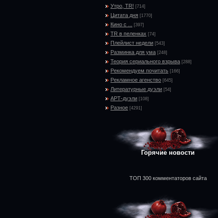
Утро, TR!
[714]
Цитата дня
[1770]
Кино с ...
[397]
TR в пеленках
[74]
Плейлист недели
[543]
Разминка для ума
[248]
Теория сериального взрыва
[288]
Рекомендуем почитать
[166]
Рекламное агенство
[645]
Литературные дуэли
[54]
АРТ-дуэли
[108]
Разное
[4291]
Горячие новости
ТОП 300 комментаторов сайта