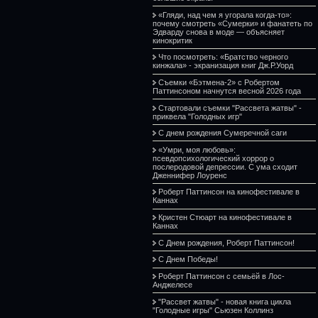
«Гляди, над чем я угорала когда-то»:
почему смотреть «Сумерки» и фанатеть по
Эдварду снова в моде — объясняет
кинокритик
Что посмотреть: «Братство черного
кинжала» - экранизация книг Дж.Р.Уорд
Съемки «Бэтмена-2» с Робертом
Паттинсоном начнутся весной 2026 года
Стартовали съемки "Рассвета жатвы" -
приквела "Голодных игр"
С днем рождения Сумеречной саги
«Умри, моя любовь»:
псевдопсихологический хоррор о
послеродовой депрессии. С ума сходит
Дженнифер Лоуренс
Роберт Паттинсон на кинофестивале в
Каннах
Кристен Стюарт на кинофестивале в
Каннах
С Днем рождения, Роберт Паттинсон!
С Днем Победы!
Роберт Паттинсон с семьёй в Лос-
Анджелесе
"Рассвет жатвы" - новая книга цикла
"Голодные игры" Сьюзен Коллинз