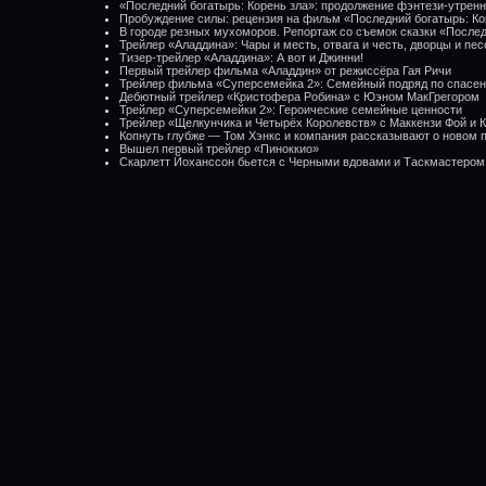
«Последний богатырь: Корень зла»: продолжение фэнтези-утрен
Пробуждение силы: рецензия на фильм «Последний богатырь: Ко
В городе резных мухоморов. Репортаж со съемок сказки «Послед
Трейлер «Аладдина»: Чары и месть, отвага и честь, дворцы и пес
Тизер-трейлер «Аладдина»: А вот и Джинни!
Первый трейлер фильма «Аладдин» от режиссёра Гая Ричи
Трейлер фильма «Суперсемейка 2»: Семейный подряд по спасе
Дебютный трейлер «Кристофера Робина» с Юэном МакГрегором
Трейлер «Суперсемейки 2»: Героические семейные ценности
Трейлер «Щелкунчика и Четырёх Королевств» с Маккензи Фой и 
Копнуть глубже — Том Хэнкс и компания рассказывают о новом 
Вышел первый трейлер «Пиноккио»
Скарлетт Йоханссон бьется с Черными вдовами и Таскмастером