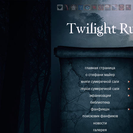
главная страница
о стефани майер
книги сумеречной саги
герои сумеречной саги
экранизации
библиотека
фанфикшн
поисковик фанфиков
новости
галерея