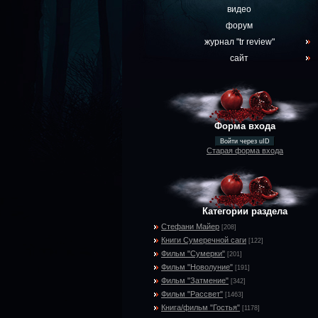
видео
форум
журнал "tr review"
сайт
Форма входа
Войти через uID
Старая форма входа
Категории раздела
Стефани Майер
[208]
Книги Сумеречной саги
[122]
Фильм "Сумерки"
[201]
Фильм "Новолуние"
[191]
Фильм "Затмение"
[342]
Фильм "Рассвет"
[1463]
Книга/фильм "Гостья"
[1178]