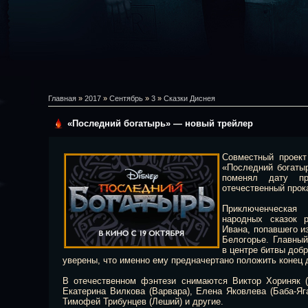
Главная
»
2017
»
Сентябрь
»
3
»
Сказки Диснея
«Последний богатырь» — новый трейлер
Совместный проект 
«Последний богаты
поменял дату п
отечественный прока
Приключенческая
народных сказок 
Ивана, попавшего и
Белогорье. Главный
в центре битвы доб
уверены, что именно ему предначертано положить конец 
В отечественном фэнтези снимаются Виктор Хориняк (
Екатерина Вилкова (Варвара), Елена Яковлева (Баба-Яга
Тимофей Трибунцев (Леший) и другие.