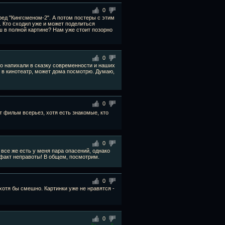
0
ед "Кингсменом-2". А потом постеры с этим
 Кто сходил уже и может поделиться
ш в полной картине? Нам уже стоит позорно
0
что напихали в сказку современности и наших
о в кинотеатр, может дома посмотрю. Думаю,
0
 фильм всерьез, хотя есть знакомые, кто
0
 все же есть у меня пара опасений, однако
 факт неправоты! В общем, посмотрим.
0
хотя бы смешно. Картинки уже не нравятся -
0