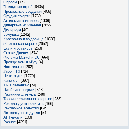
Опросы
[172]
"Голодные игры"
[6405]
Прекрасные создания
[409]
Орудия смерти
[1769]
Академия вампиров
[1306]
Дивергент/Избранная
[3899]
Делириум
[40]
Золушка
[1242]
Красавица и чудовище
[1020]
50 оттенков серого
[2652]
Если я останусь
[263]
Сказки Диснея
[374]
Фильмы Marvel и DC
[664]
Прежде чем я уйду
[4]
Ностальгия
[202]
Утро, TR!
[714]
Цитата дня
[1770]
Кино с ...
[397]
TR в пеленках
[74]
Плейлист недели
[543]
Разминка для ума
[248]
Теория сериального взрыва
[288]
Рекомендуем почитать
[166]
Рекламное агенство
[645]
Литературные дуэли
[54]
АРТ-дуэли
[108]
Разное
[4291]