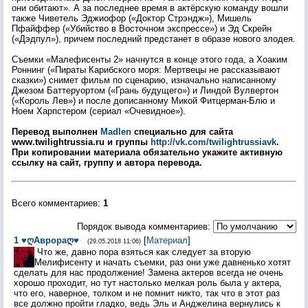
они обитают». А за последнее время в актёрскую команду вошли
также Чиветель Эджиофор («Доктор Стрэндж»), Мишель
Пфайффер («Убийство в Восточном экспрессе») и Эд Скрейн
(«Дэдпул»), причем последний предстанет в образе нового злодея.
Съемки «Малефисенты 2» начнутся в конце этого года, а Хоаким
Роннинг («Пираты Карибского моря: Мертвецы не рассказывают
сказки») снимет фильм по сценарию, изначально написанному
Джезом Баттеруортом («Грань будущего») и Линдой Вулвертон
(«Король Лев») и после дописанному Микой Фитцерман-Блю и
Ноем Харпстером (сериал «Очевидное»).
Перевод выполнен
Madlen
специально для сайта
www.twilightrussia.ru и группы
http://vk.com/twilightrussiavk
.
При копировании материала обязательно укажите активную
ссылку на сайт, группу и автора перевода.
Всего комментариев
:
1
Порядок вывода комментариев:
1
♥ღАврораღ♥
[
Материал
]
(29.05.2018 11:06)
Что же, давно пора взяться как следует за вторую
Мелифисенту и начать съемки, раз они уже давненько хотят
сделать для нас продолжение! Замена актеров всегда не очень
хорошо проходит, но тут настолько мелкая роль была у актера,
что его, наверное, толком и не помнит никто, так что в этот раз
все должно пройти гладко, ведь Эль и Анджелина вернулись к