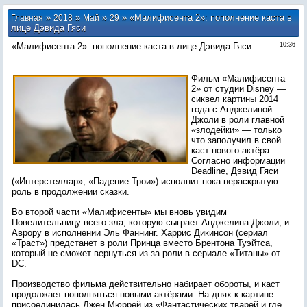
»
»
»
» «Малифисента 2»: пополнение каста в
Главная
2018
Май
29
лице Дэвида Гяси
«Малифисента 2»: пополнение каста в лице Дэвида Гяси
10:36
Фильм «Малифисента
2» от студии Disney —
сиквел картины 2014
года с Анджелиной
Джоли в роли главной
«злодейки» — только
что заполучил в свой
каст нового актёра.
Согласно информации
Deadline, Дэвид Гяси
(«Интерстеллар», «Падение Трои») исполнит пока нераскрытую
роль в продолжении сказки.
Во второй части «Малифисенты» мы вновь увидим
Повелительницу всего зла, которую сыграет Анджелина Джоли, и
Аврору в исполнении Эль Фаннинг. Харрис Дикинсон (сериал
«Траст») предстанет в роли Принца вместо Брентона Туэйтса,
который не сможет вернуться из-за роли в сериале «Титаны» от
DC.
Производство фильма действительно набирает обороты, и каст
продолжает пополняться новыми актёрами. На днях к картине
присоединилась Джен Мюррей из «Фантастических тварей и где