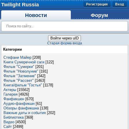
Twilight Russia
Регистрация
Вход
Новости
Форум
Войти через uID
Старая форма входа
Категории
Стефани Майер
[208]
Книги Сумеречной саги
[122]
Фильм "Сумерки"
[201]
Фильм "Новолуние"
[191]
Фильм "Затмение"
[342]
Фильм "Рассвет"
[1463]
Книга/фильм "Гостья"
[1178]
Актеры
[15562]
Галерея
[4926]
Фанфикшен
[670]
Аудио-фанфикшн
[61]
Обзоры фанфикшна
[138]
Важные даты и события
[202]
Библиотека
[369]
Видео
[4500]
Сайт
[2499]