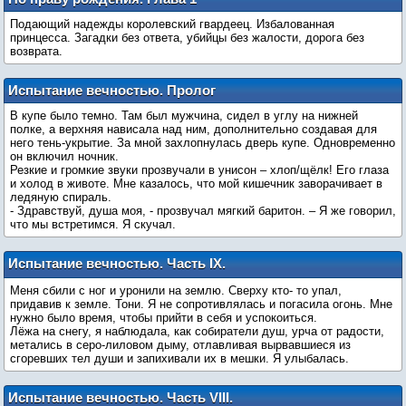
Подающий надежды королевский гвардеец. Избалованная
принцесса. Загадки без ответа, убийцы без жалости, дорога без
возврата.
Испытание вечностью. Пролог
В купе было темно. Там был мужчина, сидел в углу на нижней
полке, а верхняя нависала над ним, дополнительно создавая для
него тень-укрытие. За мной захлопнулась дверь купе. Одновременно
он включил ночник.
Резкие и громкие звуки прозвучали в унисон – хлоп/щёлк! Его глаза
и холод в животе. Мне казалось, что мой кишечник заворачивает в
ледяную спираль.
- Здравствуй, душа моя, - прозвучал мягкий баритон. – Я же говорил,
что мы встретимся. Я скучал.
Испытание вечностью. Часть IX.
Подарок
Меня сбили с ног и уронили на землю. Сверху кто- то упал,
придавив к земле. Тони. Я не сопротивлялась и погасила огонь. Мне
нужно было время, чтобы прийти в себя и успокоиться.
Лёжа на снегу, я наблюдала, как собиратели душ, урча от радости,
метались в серо-лиловом дыму, отлавливая вырвавшиеся из
сгоревших тел души и запихивали их в мешки. Я улыбалась.
Испытание вечностью. Часть VIII.