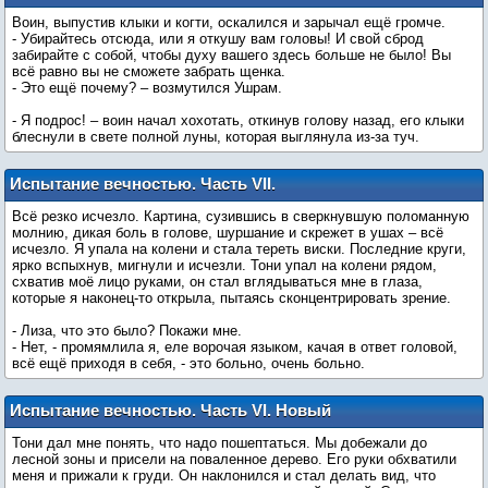
Полная луна.
Воин, выпустив клыки и когти, оскалился и зарычал ещё громче.
- Убирайтесь отсюда, или я откушу вам головы! И свой сброд
забирайте с собой, чтобы духу вашего здесь больше не было! Вы
всё равно вы не сможете забрать щенка.
- Это ещё почему? – возмутился Ушрам.
- Я подрос! – воин начал хохотать, откинув голову назад, его клыки
блеснули в свете полной луны, которая выглянула из-за туч.
Испытание вечностью. Часть VII.
Найдёныш
Всё резко исчезло. Картина, сузившись в сверкнувшую поломанную
молнию, дикая боль в голове, шуршание и скрежет в ушах – всё
исчезло. Я упала на колени и стала тереть виски. Последние круги,
ярко вспыхнув, мигнули и исчезли. Тони упал на колени рядом,
схватив моё лицо руками, он стал вглядываться мне в глаза,
которые я наконец-то открыла, пытаясь сконцентрировать зрение.
- Лиза, что это было? Покажи мне.
- Нет, - промямлила я, еле ворочая языком, качая в ответ головой,
всё ещё приходя в себя, - это больно, очень больно.
Испытание вечностью. Часть VI. Новый
день
Тони дал мне понять, что надо пошептаться. Мы добежали до
лесной зоны и присели на поваленное дерево. Его руки обхватили
меня и прижали к груди. Он наклонился и стал делать вид, что