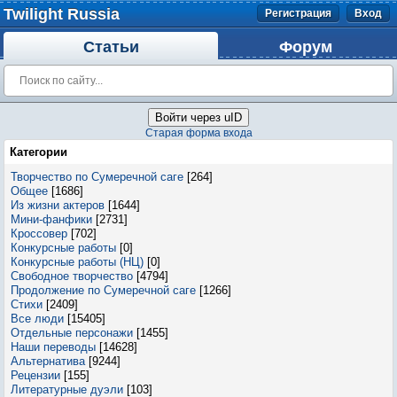
Twilight Russia
Регистрация
Вход
Статьи
Форум
Войти через uID
Старая форма входа
Категории
Творчество по Сумеречной саге
[264]
Общее
[1686]
Из жизни актеров
[1644]
Мини-фанфики
[2731]
Кроссовер
[702]
Конкурсные работы
[0]
Конкурсные работы (НЦ)
[0]
Свободное творчество
[4794]
Продолжение по Сумеречной саге
[1266]
Стихи
[2409]
Все люди
[15405]
Отдельные персонажи
[1455]
Наши переводы
[14628]
Альтернатива
[9244]
Рецензии
[155]
Литературные дуэли
[103]