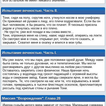
Всё остальное не имеет никакого значения…
Испытание вечностью. Часть II.
Трансформация
Тони, сидя на полу, скрутив ноги, уткнулся носом в мою униформу.
Он прижимал её руками к лицу, его плечи вздрагивали. Если бы он
был человеком, я бы решила, что он плачет. Я тихонько присела
рядом и уткнулась носом в его плечо.
- Не грусти, уже всё позади и мы снова вместе…
Тони, опрокинув меня на спину, навис надо мной, опираясь на локти.
Он смотрел мне в глаза, открывал рот, чтобы что-то сказать, и
закрывал. Схватил меня в охапку и впился в мои губы.
Испытание вечностью. Часть I.
Становление
Мы уже знали, что мы пара, две половинки одной души. Между нами
была связь не только духовная, но и телепатическая. Мы могли
разговаривать друг с другом мысленно на любом расстоянии.
Оставалось закрепить союз физически. Наша брачная ночь
состоялась у водопада под грохот падающей с огромной высоты
воды и сверкание звёзд. Какие звёзды сверкали ярче, я могла бы
поспорить. Те, что смотрели на нас или те, что взрывались в моей
голове, превращаясь в тысячи блестящих осколков, бриллиантовую
россыпь под хриплые стоны и рычание Тони.
Миссия "Возрождения". Глава 28
Иногда судьба целого мира зависит от пустяка. Маленькая снежинка