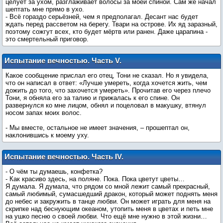
целует за ухом, разглаживает волосы за моей спиной. Сам же начал
шептать мне прямо в ухо.
- Всё гораздо серьёзней, чем я предполагал. Десант нас будет
ждать перед рассветом на берегу. Твари на острове. Их яд заразный,
поэтому сожгут всех, кто будет мёртв или ранен. Даже царапина -
это смертельный приговор.
Испытание вечностью. Часть V.
Северное сияние
Какое сообщение прислал его отец, Тони не сказал. Но я увидела,
что он написал в ответ: «Лучше умереть, когда хочется жить, чем
дожить до того, что захочется умереть». Прочитав его через плечо
Тони, я обняла его за талию и прижалась к его спине. Он
развернулся ко мне лицом, обнял и поцеловал в макушку, втянул
носом запах моих волос.
- Мы вместе, остальное не имеет значения, – прошептал он,
наклонившись к моему уху.
Испытание вечностью. Часть IV.
Молчание ломает судьбы
- О чём ты думаешь, конфетка?
- Как красиво здесь, на поляне. Пока. Пока цветут цветы…
Я думала. Я думала, что рядом со мной лежит самый прекрасный,
самый любимый, сумасшедший дракон, который может поднять меня
до небес и закружить в танце любви. Он может играть для меня на
скрипке над беснующим океаном, утопить меня в цветах и петь мне
на ушко песню о своей любви. Что ещё мне нужно в этой жизни…