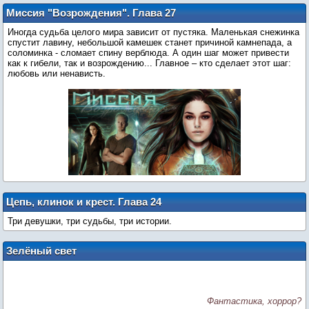
Миссия "Возрождения". Глава 27
Иногда судьба целого мира зависит от пустяка. Маленькая снежинка
спустит лавину, небольшой камешек станет причиной камнепада, а
соломинка - сломает спину верблюда. А один шаг может привести
как к гибели, так и возрождению... Главное – кто сделает этот шаг:
любовь или ненависть.
Цепь, клинок и крест. Глава 24
Три девушки, три судьбы, три истории.
Зелёный свет
Фантастика, хоррор?