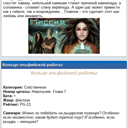
спустит лавину, небольшой камешек станет причиной камнепада, а
соломинка - сломает спину верблюда. А один шаг может привести
как к гибели, так и возрождению... Главное – кто сделает этот шаг:
любовь или ненависть.
Кольцо эльфийской работы
Кольцо эльфийской работы
Категория:
Собственное
Номер цитаты:
Новолуние. Глава 7
Бета:
+
Жанр:
фентези
Рейтинг:
PG-13
Саммари:
Можно ли победить на рыцарском турнире? Особенно
если неизвестно, каким будет третий тур? И особенно, если
рыцарь – женщина?