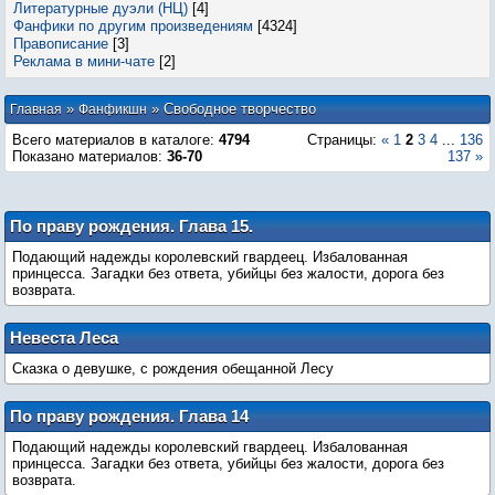
Литературные дуэли (НЦ)
[4]
Фанфики по другим произведениям
[4324]
Правописание
[3]
Реклама в мини-чате
[2]
»
» Свободное творчество
Главная
Фанфикшн
Всего материалов в каталоге
:
4794
Страницы
:
«
1
2
3
4
...
136
Показано материалов
:
36-70
137
»
По праву рождения. Глава 15.
Подающий надежды королевский гвардеец. Избалованная
принцесса. Загадки без ответа, убийцы без жалости, дорога без
возврата.
Невеста Леса
Сказка о девушке, с рождения обещанной Лесу
По праву рождения. Глава 14
Подающий надежды королевский гвардеец. Избалованная
принцесса. Загадки без ответа, убийцы без жалости, дорога без
возврата.