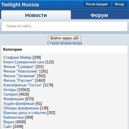
Twilight Russia
Регистрация
Вход
Новости
Форум
Войти через uID
Старая форма входа
Категории
Стефани Майер
[208]
Книги Сумеречной саги
[122]
Фильм "Сумерки"
[201]
Фильм "Новолуние"
[191]
Фильм "Затмение"
[342]
Фильм "Рассвет"
[1463]
Книга/фильм "Гостья"
[1178]
Актеры
[15562]
Галерея
[4926]
Фанфикшен
[670]
Аудио-фанфикшн
[61]
Обзоры фанфикшна
[138]
Важные даты и события
[202]
Библиотека
[369]
Видео
[4500]
Сайт
[2499]