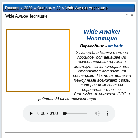
»
»
»
» Wide Awake/Неспящие
Главная
2020
Октябрь
30
Wide Awake/Неспящие
11:00
Wide Awake/
Неспящие
Переводчик -
amberit
У Эдварда и Беллы темное
прошлое, оставившее им
эмоциональные шрамы и
кошмары, из-за которых они
стараются оставаться
неспящими. После их встречи
между ними возникает связь,
которая помогает им
справиться с ночью.
Все люди, гигантский ООС и
рейтинг М из-за темных сцен.