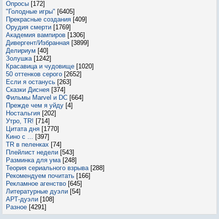
Опросы
[172]
"Голодные игры"
[6405]
Прекрасные создания
[409]
Орудия смерти
[1769]
Академия вампиров
[1306]
Дивергент/Избранная
[3899]
Делириум
[40]
Золушка
[1242]
Красавица и чудовище
[1020]
50 оттенков серого
[2652]
Если я останусь
[263]
Сказки Диснея
[374]
Фильмы Marvel и DC
[664]
Прежде чем я уйду
[4]
Ностальгия
[202]
Утро, TR!
[714]
Цитата дня
[1770]
Кино с ...
[397]
TR в пеленках
[74]
Плейлист недели
[543]
Разминка для ума
[248]
Теория сериального взрыва
[288]
Рекомендуем почитать
[166]
Рекламное агенство
[645]
Литературные дуэли
[54]
АРТ-дуэли
[108]
Разное
[4291]