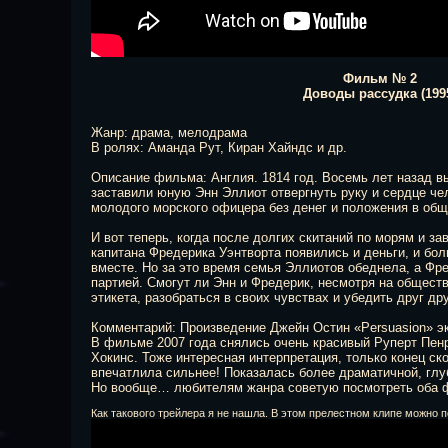
Фильм № 2
Доводы рассудка (199
Жанр: драма, мелодрама
В ролях: Аманда Рут, Киран Хайндс и др.
Описание фильма: Англия. 1814 год. Восемь лет назад 
заставили юную Энн Эллиот отвергнуть руку и сердце чел
молодого морского офицера без денег и положения в общ
И вот теперь, когда после долгих скитаний по морям и з
капитана Фредерика Уэнтворта появились и деньги, и бол
вместе. Но за это время семья Эллиотов обеднела, а Фр
партией. Смогут ли Энн и Фредерик, несмотря на общест
этикета, разобраться в своих чувствах и убедить друг др
Комментарий: Произведение Джейн Остин «Persuasion» э
В фильме 2007 года снялись очень красивый Руперт Пен
Хокинс. Тоже интересная интерпретация, только конец ско
впечатлила сильнее! Показалась более драматичной, глу
Но вообще… любителям жанра советую посмотреть оба ф
Как такового трейлера я не нашла. В этом прелестном клипе можно п