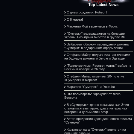
Top Latest News
С днем рождения, Роберт!
С 8 марта!
Маккензи Фой вернулась в Форкс
"Сумерки" возвращаются на большие
экраны! Розыгрыш билетов в группе ВК
Выбираем обложку переиздания романа
"Сумерки" в подарочном оформлении
Стефани Майер подразнила нас планами
на будущие романы о Белле и Эдварде
"Голодные игры: Рассвет жатвы" выйдет в
России в ноябре 2026 года
Стефани Майер отмечает 20-тилетие
«Сумерек» в Форксе!
Марафон "Сумерек" на Youtube
Что посмотреть: "Дракула" от Люка
Бессона
В «Сумерках» зря не показали, как Элис
становится вампиром: здесь интересная
история на целый спин-офф
Актер предложил идею для нового фильма
"Сумерки"
Культовая сага "Сумерки" вернется на
большие экраны