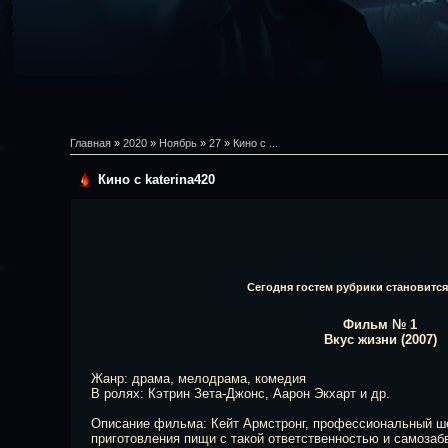
Главная
»
2020
»
Ноябрь
»
27
»
Кино с ...
Кино с katerina420
Сегодня гостем рубрики становитс
Фильм № 1
Вкус жизни (2007)
Жанр: драма, мелодрама, комедия
В ролях: Кэтрин Зета-Джонс, Аарон Экхарт и др.
Описание фильма: Кейт Армстронг, профессиональный ше
приготовления пищи с такой ответственностью и самозаб