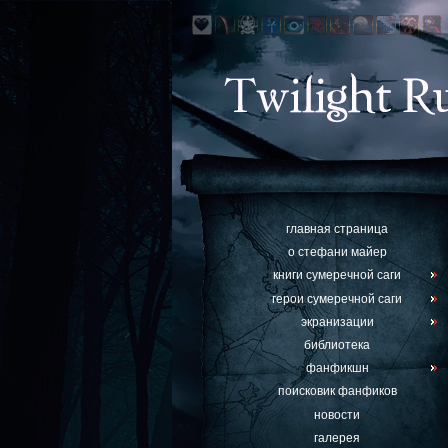
главная страница
о стефани майер
книги сумеречной саги
герои сумеречной саги
экранизации
библиотека
фанфикшн
поисковик фанфиков
новости
галерея