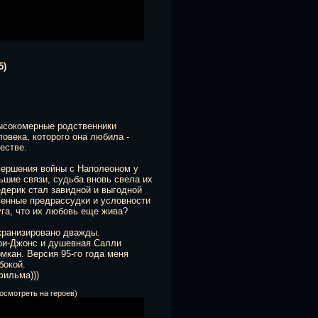
5)
высокомерные родственники
овека, которого она любила -
естве.
авершения войны с Наполеоном у
ьшие связи, судьба вновь свела их
едерик стал завидной и выгодной
венные предрассудки и условности
уга, что их любовь еще жива?
кранизировано дважды.
ри-Джонс и душевная Салли
мкан. Версия 95-го года меня
бокой.
ильма)))
осмотреть на героев)