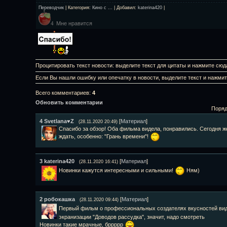
Переводчик
|
Категория
:
Кино с ...
|
Добавил
:
katerina420
|
Мне нравится
4
Процитировать текст новости: выделите текст для цитаты и нажмите сюд
Если Вы нашли ошибку или опечатку в новости, выделите текст и нажми
Всего комментариев
:
4
Обновить комментарии
Поряд
4
Svetlana♥Z
[
Материал
]
(28.11.2020 20:49)
Спасибо за обзор! Оба фильма видела, понравились. Сегодня ж
ждать, особенно: "Грань времени"!
3
katerina420
[
Материал
]
(28.11.2020 16:41)
Новинки кажутся интересными и сильными!
Ням)
2
робокашка
[
Материал
]
(28.11.2020 09:44)
Первый фильм о профессиональных создателях вкусностей ви
экранизации "Доводов рассудка", значит, надо смотреть
Новинки такие мрачные, бррррр