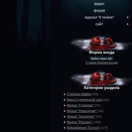
видео
форум
журнал "tr review"
сайт
Форма входа
Войти через uID
Старая форма входа
Категории раздела
Стефани Майер
[208]
Книги Сумеречной саги
[122]
Фильм "Сумерки"
[201]
Фильм "Новолуние"
[191]
Фильм "Затмение"
[342]
Фильм "Рассвет"
[1463]
Книга/фильм "Гостья"
[1178]