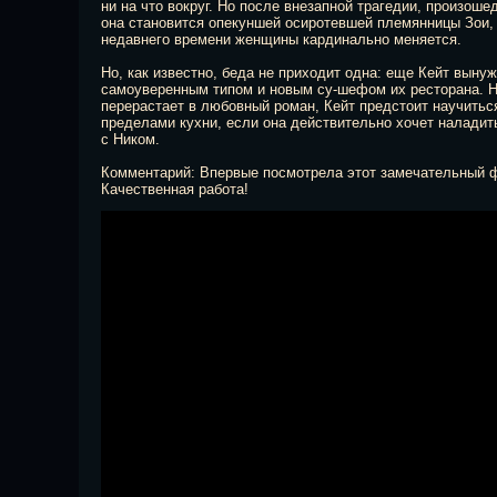
ни на что вокруг. Но после внезапной трагедии, произоше
она становится опекуншей осиротевшей племянницы Зои,
недавнего времени женщины кардинально меняется.
Но, как известно, беда не приходит одна: еще Кейт вын
самоуверенным типом и новым су-шефом их ресторана. Н
перерастает в любовный роман, Кейт предстоит научитьс
пределами кухни, если она действительно хочет наладит
с Ником.
Комментарий: Впервые посмотрела этот замечательный 
Качественная работа!