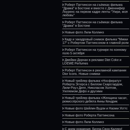
Роберт Паттинсон на съёмках фильма
"Драма" в Бостоне и вместе с Дженнифер
Лоуренс на первом кадре ленты "Умри, моя
любовь"
Роберт Паттинсон на съёмках фильма
"Драма" в Бостоне
Новые фото Лили Коллинз
Кадр и закадровый снимок фильма "Микки
17" с Робертом Паттинсоном в главной роли
Роберт Паттинсон на турнире по конному
поло 5 октября
Джейми Дорнан в рекламе Diet Coke и
LOEWE Perfumes
Роберт Паттинсон в рекламной кампании
Dior Icons. Новые снимки
Новый трейлер фильма «Носферату»
Роберта Эггерса с Биллом Скарсгардом,
Лили-Роуз Депп, Николасом Холтом,
Уиллемом Дефо и другими
Новый трейлер фильма «Женщина часа»,
режиссёрского дебюта Анны Кендрик
Новые фото Шейлин Вудли и Наоми Уоттс
Новые фото Роберта Паттинсона
Новые фото Лили Коллинз
С днем рождения, Белла Свон-Каллен!