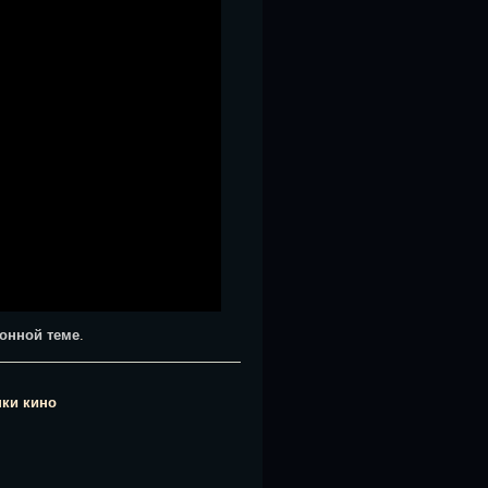
онной теме
.
нки кино