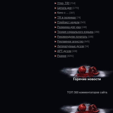
Утро, TR!
[714]
Цитата дня
[1770]
Кино с ...
[397]
TR в пеленках
[74]
Плейлист недели
[543]
Разминка для ума
[248]
Теория сериального взрыва
[288]
Рекомендуем почитать
[166]
Рекламное агенство
[645]
Литературные дуэли
[54]
АРТ-дуэли
[108]
Разное
[4291]
Горячие новости
ТОП 300 комментаторов сайта