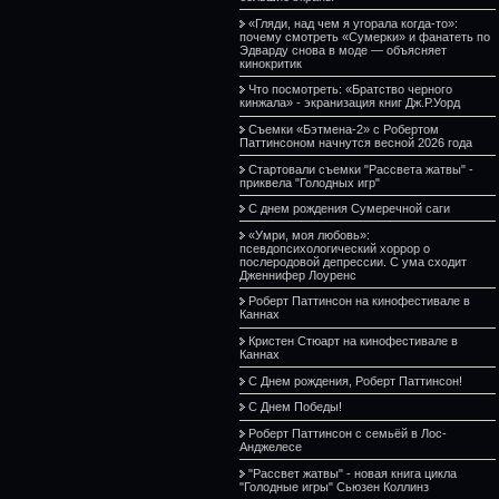
«Гляди, над чем я угорала когда-то»:
почему смотреть «Сумерки» и фанатеть по
Эдварду снова в моде — объясняет
кинокритик
Что посмотреть: «Братство черного
кинжала» - экранизация книг Дж.Р.Уорд
Съемки «Бэтмена-2» с Робертом
Паттинсоном начнутся весной 2026 года
Стартовали съемки "Рассвета жатвы" -
приквела "Голодных игр"
С днем рождения Сумеречной саги
«Умри, моя любовь»:
псевдопсихологический хоррор о
послеродовой депрессии. С ума сходит
Дженнифер Лоуренс
Роберт Паттинсон на кинофестивале в
Каннах
Кристен Стюарт на кинофестивале в
Каннах
С Днем рождения, Роберт Паттинсон!
С Днем Победы!
Роберт Паттинсон с семьёй в Лос-
Анджелесе
"Рассвет жатвы" - новая книга цикла
"Голодные игры" Сьюзен Коллинз