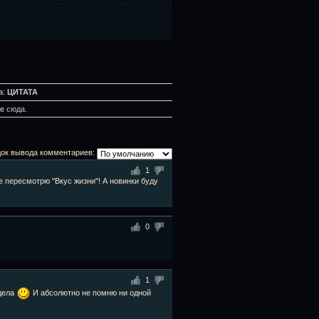
а:
ЦИТАТА
те
сюда
.
ок вывода комментариев:
1
е пересмотрю "Вкус жизни"! А новинки буду
0
1
дела
И абсолютно не помню ни одной