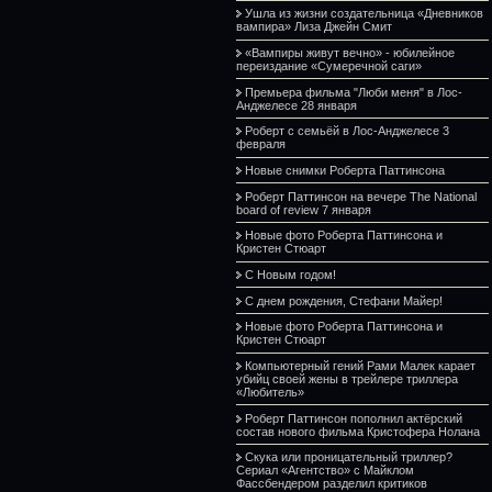
Ушла из жизни создательница «Дневников
вампира» Лиза Джейн Смит
«Вампиры живут вечно» - юбилейное
переиздание «Сумеречной саги»
Премьера фильма "Люби меня" в Лос-
Анджелесе 28 января
Роберт с семьёй в Лос-Анджелесе 3
февраля
Новые снимки Роберта Паттинсона
Роберт Паттинсон на вечере The National
board of review 7 января
Новые фото Роберта Паттинсона и
Кристен Стюарт
С Новым годом!
С днем рождения, Стефани Майер!
Новые фото Роберта Паттинсона и
Кристен Стюарт
Компьютерный гений Рами Малек карает
убийц своей жены в трейлере триллера
«Любитель»
Роберт Паттинсон пополнил актёрский
состав нового фильма Кристофера Нолана
Скука или проницательный триллер?
Сериал «Агентство» с Майклом
Фассбендером разделил критиков