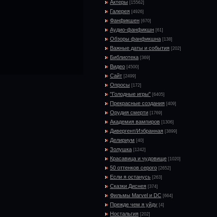
Актеры
[15562]
Галерея
[4926]
Фанфикшен
[670]
Аудио-фанфикшн
[61]
Обзоры фанфикшна
[138]
Важные даты и события
[202]
Библиотека
[369]
Видео
[4500]
Сайт
[2499]
Опросы
[172]
"Голодные игры"
[6405]
Прекрасные создания
[409]
Орудия смерти
[1769]
Академия вампиров
[1306]
Дивергент/Избранная
[3899]
Делириум
[40]
Золушка
[1242]
Красавица и чудовище
[1020]
50 оттенков серого
[2652]
Если я останусь
[263]
Сказки Диснея
[374]
Фильмы Marvel и DC
[664]
Прежде чем я уйду
[4]
Ностальгия
[202]