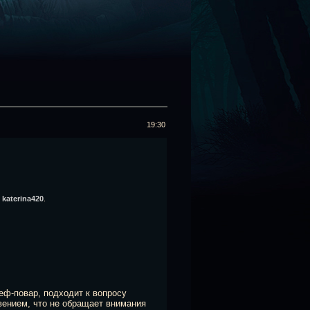
19:30
я
katerina420
.
ф-повар, подходит к вопросу
вением, что не обращает внимания