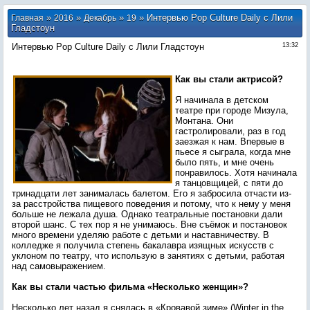
»
»
»
» Интервью Pop Culture Daily с Лили
Главная
2016
Декабрь
19
Гладстоун
Интервью Pop Culture Daily с Лили Гладстоун
13:32
Как вы стали актрисой?
Я начинала в детском
театре при городе Мизула,
Монтана. Они
гастролировали, раз в год
заезжая к нам. Впервые в
пьесе я сыграла, когда мне
было пять, и мне очень
понравилось. Хотя начинала
я танцовщицей, с пяти до
тринадцати лет занималась балетом. Его я забросила отчасти из-
за расстройства пищевого поведения и потому, что к нему у меня
больше не лежала душа. Однако театральные постановки дали
второй шанс. С тех пор я не унимаюсь. Вне съёмок и постановок
много времени уделяю работе с детьми и наставничеству. В
колледже я получила степень бакалавра изящных искусств с
уклоном по театру, что использую в занятиях с детьми, работая
над самовыражением.
Как вы стали частью фильма «Несколько женщин»?
Несколько лет назад я снялась в «Кровавой зиме» (Winter in the