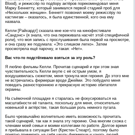
Blood), и режиссёр по подбору актёров порекомендовал меня
Марку Беннетту, который занимался первой стадией проб для
«Нескольких женщин». Беннетт позвонил моему режиссёру по
кастингам – оказалось, я была единственной, кого она ему
назвала.
Келли [Райхардт] сказала мне кое-что на кинофестивале
«Сандэнс» (я знала, что она переживала насчёт этой специфичной
роли), что моя запись с прослушивания была первой на просмотре,
и она сразу же подумала: «Это слишком легко». Затем
просмотрела ещё парочку, и такая: «Нет».
Вас что-то подстёгивало взяться за эту роль?
Я люблю фильмы Келли. Прочитав сценарий и при этом зная
чувствительность Келли вкупе с её острым умом, я
воодушевилась сюжетом,
меня тронула моя героиня. До этого мне
не встречались фермерши вроде Джейми. Это побудило меня
поведать разностороннюю и прекрасную историю обитателя
окраины.
На съёмочной площадке я старалась не фокусироваться на
масштабности её таланта, поскольку для меня, относительно
новенькой в актёрстве, такая большая роль немного пугала.
Было чрезвычайно волнительно иметь возможность прочитать
такой сценарий, так как я знала эту героиню. Она многим схожа с
членами моей семьи и моими коллегами по работе. Долгое время
я пребывала в ситуации Бет (Кристен Стюарт), поэтому было
приятно примерить на себя шкуру фермерши и узнать людей,