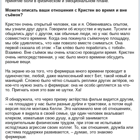
принятие боли в физическом и эмоциональном плане.
Можете описать ваши отношения с Кристен во время и вне
съёмок?
Кристен очень открытый человек, как и я. Обмениваясь опытом,
мы узнали друг друга. Говорили об искусстве и музыке. Тусили и
общались друг с другом, как обычные люди, но у нас было мало
совместного времени. Когда она покинула съёмочную площадку,
мы обе удивлялись, что нам повезло вместе сниматься. Она
первой сказала об этом: «Так клёво было поработать с тобой».
Взаимно. Вне съёмок мы очень классно проводили время. Кристен
очень непосредственная, у нас было много времени обсудить
разные вещи.
На экране из-за того, что фермерша много времени проводит в
одиночестве, любой, даже малюсенький жест Бет, такой новый и
манящий. Сложно было чётко слышать реплики других актёров, но
кое-что нужно знать о фермерше: она не особо цепляется за что-
то. Пригнать коня это вам не шутки. Ха!
Я обнаружила, что через призму актёрства фильм видится другим,
– на площадке у нас были разные дубли и трактовки, а потом ещё
версия после монтажа Келли. Это напомнило мне об отношениях,
которые я видела в своей семье, где один человек вкалывает
клерком, изматывая свою душу, а другой занимается
изнурительным физическим трудом, при этом не испытывая
исподтишка агрессии своих коллег. То, как отношения, дружба или
система поддержки развиваются, – думаю, это знакомо
фермерше.