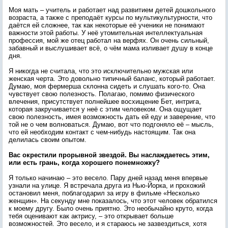
Моя мать – учитель и работает над развитием детей дошкольного
возраста, а также с преподаёт курсы по мультикультурности, что
даётся ей сложнее, так как некоторые её ученики не понимают
важности этой работы. У неё утомительная интеллектуальная
профессия, мой же отец работал на верфях. Он очень сильный,
забавный и выслушивает всё, о чём мама изливает душу в конце
дня.
Я никогда не считала, что это исключительно мужская или
женская черта. Это довольно типичный баланс, который работает.
Думаю, моя фермерша склонна сидеть и слушать кого-то. Она
чувствует свою полезность. Полагаю, помимо физического
влечения, присутствует полнейшее восхищение Бет, интрига,
которая закручивается у неё с этим человеком. Она ощущает
свою полезность, имея возможность дать ей еду и заверение, что
той не о чем волноваться. Думаю, вот что подгоняло её – мысль,
что ей необходим контакт с чем-нибудь настоящим. Так она
делилась своим опытом.
Вас окрестили прорывной звездой. Вы наслаждаетесь этим,
или есть грань, когда хорошего понемножку?
Я только начинаю – это весело. Пару дней назад меня впервые
узнали на улице. Я встречала друга из Нью-Йорка, и прохожий
остановил меня, поблагодарил за игру в фильме «Несколько
женщин». На секунду мне показалось, что этот человек обратился
к моему другу. Было очень приятно. Это необычайно круто, когда
тебя оценивают как актрису, – это открывает больше
возможностей. Это весело, и я стараюсь не зазвездиться, хотя