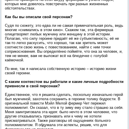
которых мне довелось повстречать при разных жизненных
обстоятельствах.
Как бы вы описали свой персонаж?
Судя по сюжету, это едва ли не самая примечательная роль, ведь
многие «снимались в этом кино». Скажем так, эта фермерша
олицетворяет любых мужчину или женщину в этой истории.
Полагаю, что силу героине придаёт её же субъективность; её не
так-то легко раскусить, что хорошо, так как зритель может
соотнести свою жизнь с повествованием, найти с ним точки
соприкосновения. Вы определённо поймёте, что она за человек, и,
тем не менее, вам не выложат всё на блюдечке с голубой
каёмочкой.
По мне, так я написала собственную историю – историю жизни
своей героини.
С каким контекстом вы работали и какие личные подробности
привнесли в свой персонаж?
Единственное, что я решила сделать, поскольку изначально герой
был мужчиной, захотела сохранить в героине толику бодрости. В
оригинальной повести Мэйл Мелой фермер Чет пережил
полиомиелит. Он сказал, что в ту зиму ему стало страшно за себя.
Меня заинтриговала эта идея: было нечто в этом человеке, что
другие отказывались признавать или к чему не хотели
присматриваться. Также разговоры об ощущениях больного
полиомиелитом. Я обдумала эти аспекты, решив, что для