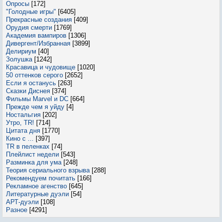
Опросы
[172]
"Голодные игры"
[6405]
Прекрасные создания
[409]
Орудия смерти
[1769]
Академия вампиров
[1306]
Дивергент/Избранная
[3899]
Делириум
[40]
Золушка
[1242]
Красавица и чудовище
[1020]
50 оттенков серого
[2652]
Если я останусь
[263]
Сказки Диснея
[374]
Фильмы Marvel и DC
[664]
Прежде чем я уйду
[4]
Ностальгия
[202]
Утро, TR!
[714]
Цитата дня
[1770]
Кино с ...
[397]
TR в пеленках
[74]
Плейлист недели
[543]
Разминка для ума
[248]
Теория сериального взрыва
[288]
Рекомендуем почитать
[166]
Рекламное агенство
[645]
Литературные дуэли
[54]
АРТ-дуэли
[108]
Разное
[4291]