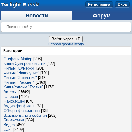
Twilight Russia
Регистрация
Вход
Новости
Форум
Войти через uID
Старая форма входа
Категории
Стефани Майер
[208]
Книги Сумеречной саги
[122]
Фильм "Сумерки"
[201]
Фильм "Новолуние"
[191]
Фильм "Затмение"
[342]
Фильм "Рассвет"
[1463]
Книга/фильм "Гостья"
[1178]
Актеры
[15562]
Галерея
[4926]
Фанфикшен
[670]
Аудио-фанфикшн
[61]
Обзоры фанфикшна
[138]
Важные даты и события
[202]
Библиотека
[369]
Видео
[4500]
Сайт
[2499]