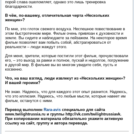
порой слава ошеломляет, однако это лишь тренировка
благодарности.
В чём, по-вашему, отличительная черта «Нескольких
женщин»?
По мне, это глоток свежего воздуха. Неспешное повествование в
этом быстротечном мире. Фильм очень привязан к духовности и
земле. Вы сидите и наблюдаете за пейзажем. На некоторое время
фильм позволяет вам побыть собой, абстрагироваться от
реальности – люди жаждут этого.
Для меня, зрители, которые постигли этот фильм, прочувствовали
его, – это выход за рамки и полное, пускай и недолгое, погружение
в другой мир. В фильме вы во многом увидите себя, пусть и
косвенно.
Что, на ваш взгляд, люди извлекут из «Нескольких женщин»?
И вашей героини?
Не знаю. Надеюсь, что для каждого этот опыт разнится. Надеюсь,
что это иллюзия. Надеюсь, что любые мысли, которые навеет им
фильм, останутся с ними.
Перевод выполнен
Rara-avis
специально для сайта
www.twilightrussia.ru и группы http://vk.com/twilightrussiavk.
При копировании материала обязательно укажите активную
ссылку на сайт, группу и автора перевода.