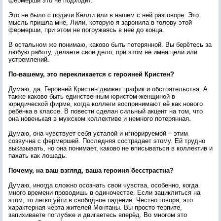
фермерши это не подходит.
Это не было с подачи Келли или в нашем с ней разговоре. Это
мысль пришла мне, Лили, которую я заронила в голову этой
фермерши, при этом не погружаясь в неё до конца.
В остальном же понимаю, каково быть потерянной. Вы берётесь за
любую работу, делаете своё дело, при этом не имея цели или
устремлений.
По-вашему, это перекликается с героиней Кристен?
Думаю, да. Героиней Кристен движет график и обстоятельства. А
также каково быть единственным юристом-женщиной в
юридической фирме, когда коллеги воспринимают её как нового
ребёнка в классе. В повести сделан сильный акцент на том, что
она новенькая в мужском коллективе и немного потерянная.
Думаю, она чувствует себя усталой и игнорируемой – этим
созвучна с фермершей. Последняя сострадает этому. Ей трудно
выказывать, но она понимает, каково не вписываться в коллектив и
пахать как лошадь.
Почему, на ваш взгляд, ваша героиня бесстрастна?
Думаю, иногда сложно осознать свои чувства, особенно, когда
много времени проводишь в одиночестве. Если зациклиться на
этом, то легко уйти в свободное падение. Честно говоря, это
характерная черта жителей Монтаны. Вы просто терпите,
запихиваете поглубже и двигаетесь вперёд. Во многом это