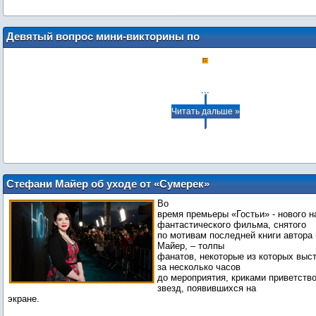
Девятый вопрос мини-викторины по
книге "Гостья"
...
Читать дальше »
Стефани Майер об уходе от «Сумерек»
Во
время премьеры «Гостьи» - нового н
фантастического фильма, снятого
по мотивам последней книги автор
Майер, – толпы
фанатов, некоторые из которых выс
за несколько часов
до мероприятия, криками приветст
звезд, появившихся на
экране.