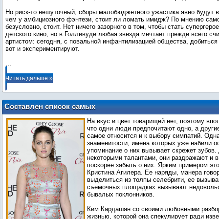
Но риск-то нешуточный; сборы малобюджетного ужастика явно будут в
чем у амбициозного фэнтези, стоит ли ломать имидж? По мнению само
безусловно, стоит. Нет ничего зазорного в том, чтобы стать супергер
детского кино, но в Голливуде любая звезда мечтает прежде всего сч
артистом: сегодня, с повальной инфантилизацией общества, добиться 
...
Читать дальше »
Составлен список самых
раздражающих знаменитостей
На вкус и цвет товарищей нет, поэтому впо
что одни люди предпочитают одно, а другие
самое относится и к выбору симпатий. Одна
знаменитости, имена которых уже набили о
упоминание о них вызывает скрежет зубов.
некоторыми талантами, они раздражают и 
поскорее забыть о них. Ярким примером эт
Кристина Агилера. Ее наряды, манера говор
выделиться из толпы селебрити, ее вызыв
съемочных площадках вызывают недоволь
бывалых поклонников.
Ким Кардашян со своими любовными разбо
жизнью, которой она спекулирует ради изве