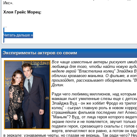
Икс».
Хлоя Грейс Морец:
...
Читать дальше »
Эксперименты актеров со своим
образом
Все чаще известные актеры рискуют имид
любимца для того, чтобы найти новую ауд
неделе герой "Властелина колец" Элайджа 
обличии кровавого маньяка. О фильме, в ко
произойдет, рассказывает обозреватель "
Долин.
Ради чего любимец миллионов, над которым 
мамаши льют умиленные слезы еще с детски
Элайджа Вуд - он же хоббит Фродо из трило
колец" - сыграл главную роль в новом хорро
страшнейших фильмов последних лет Алекс
"Маньяк"? Вуд, от лица героя которого ведет
экране почти и не появляется, звучит только 
подвиги героя, срезающего скальпы с голов
жертв, впечатляют все равно, а потом он вдру
в зеркале: узнаваемые черты, но глазам не веришь. Так ради чего? Н