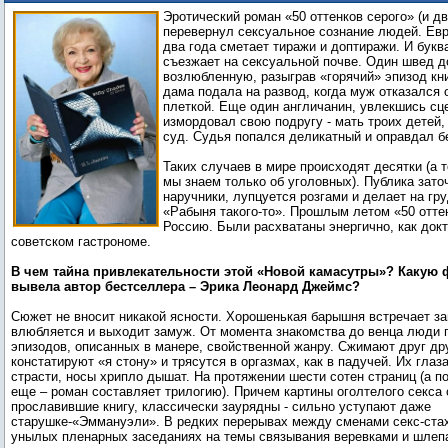
моногамный миллиардер-маньяк
Эротический роман «50 оттенков серого» (и д
перевернул сексуальное сознание людей. Ев
два года сметает тиражи и доптиражи. И букв
съезжает на сексуальной почве. Один швед д
возлюбленную, разыграв «горячий» эпизод кни
дама подала на развод, когда муж отказался 
плеткой. Еще один англичанин, увлекшись сц
измордовал свою подругу - мать троих детей,
суд. Судья попался деликатный и оправдал б
Таких случаев в мире происходят десятки (а т
мы знаем только об уголовных). Публика зато
наручники, лупцуется розгами и делает на гр
«Рабыня такого-то». Прошлым летом «50 отте
Россию. Были расхватаны энергично, как докт
советском гастрономе.
В чем тайна привлекательности этой «Новой камасутры»? Какую 
вывела автор бестселлера – Эрика Леонард Джеймс?
Сюжет не вносит никакой ясности. Хорошенькая барышня встречает за
влюбляется и выходит замуж. От момента знакомства до венца люди
эпизодов, описанных в манере, свойственной жанру. Сжимают друг др
констатируют «я стону» и трясутся в оргазмах, как в падучей. Их глаз
страсти, носы хрипло дышат. На протяжении шести сотен страниц (а п
еще – роман составляет трилогию). Причем картины оголтелого секса 
прославившие книгу, классически заурядны - сильно уступают даже
старушке-«Эммануэли». В редких перерывах между сменами секс-ста
унылых пленарных заседаниях на темы связывания веревками и шлепа