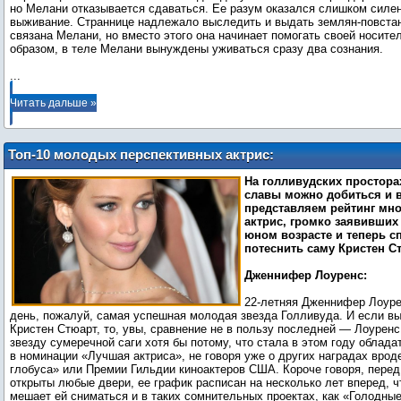
но Мелани отказывается сдаваться. Ее разум оказался слишком силен
выживание. Страннице надлежало выследить и выдать землян-повстан
связана Мелани, но вместо этого она начинает помогать своей носите
...
Читать дальше »
Топ-10 молодых перспективных актрис:
Кристен Стюарт подвинется
На голливудских простора
славы можно добиться и в 
представляем рейтинг м
актрис, громко заявивших 
юном возрасте и теперь 
потеснить саму Кристен С
Дженнифер Лоуренс:
22-летняя Дженнифер Лоуре
день, пожалуй, самая успешная молодая звезда Голливуда. И если в
Кристен Стюарт, то, увы, сравнение не в пользу последней — Лоурен
звезду сумеречной саги хотя бы потому, что стала в этом году облад
в номинации «Лучшая актриса», не говоря уже о других наградах врод
глобуса» или Премии Гильдии киноактеров США. Короче говоря, перед
открыты любые двери, ее график расписан на несколько лет вперед, ч
мешает ей сниматься и в таких сомнительных проектах, как «Голодны