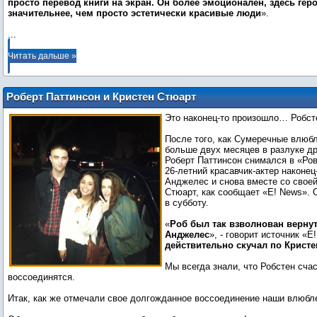
просто перевод книги на экран. Он более эмоционален, здесь гер
значительнее, чем просто эстетически красивые люди
...
Читать дальше »
Роберт Паттинсон и Кристен Стюарт
воссоединились в Лос-Анджелесе
Это наконец-то произошло… Робст
после двух месяцев разлуки
После того, как Сумеречные влюб
больше двух месяцев в разлуке дру
Роберт Паттинсон снимался в «Ров
26-летний красавчик-актер наконец
Анджелес и снова вместе со свое
Стюарт, как сообщает «E! News».
в субботу.
«
Роб был так взволнован вернут
Анджелес
», - говорит источник «E
действительно скучал по Кристе
Мы всегда знали, что Робстен сча
воссоединятся.
Итак, как же отмечали свое долгожданное воссоединение наши влюб