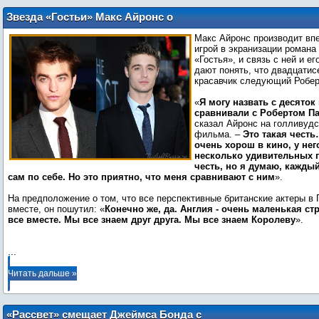
Звезда «Гостьи» Макс Айронс о
сравнении с Робертом Паттинсоном
Макс Айронс производит вп
игрой в экранизации роман
«Гостья», и связь с ней и ег
дают понять, что двадцати
красавчик следующий Робер
«
Я могу назвать с десяток 
сравнивали с Робертом П
сказал Айронс на голливуд
фильма. –
Это такая честь
очень хорош в кино, у нег
несколько удивительных 
честь, но я думаю, кажды
сам по себе. Но это приятно, что меня сравнивают с ним
».
На предположение о том, что все перспективные британские актеры в
вместе, он пошутил: «
Конечно же, да. Англия - очень маленькая ст
все вместе. Мы все знаем друг друга. Мы все знаем Королеву
».
...
Читать дальше »
«Рассвет» смещает Джеймса Бонда с