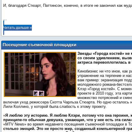
И, благодаря Стюарт, Паттинсон, конечно, в итоге не закончил как муд
...
Читать дальше »
Посещение съемочной площадки
«Орудий смерти»: Лили Коллинз
Звезды «Города костей» не 
«абсолютная звезда»
со своим удивлением, вызв
актриса перевоплотилась в
Кинобизнес ни что иное, как 
упражнение на терпение и нас
вам пример: экранизация под
молодежного романа-бестсел
Клэр «Город костей». С моме
проекте в 2010 году, эта кар
множество потрясений и смен
включая уход режиссера Скотта Чарльза Стюарта. Но одно осталось 
Лили Коллинз, у которой была слабость к этому проекту.
«
Я люблю эту историю. Я люблю Клэри, потому что она героиня, 
принципе-то обычная девушка, узнающая, что у нее есть эта сила
«MTV News» во время недавнего посещения съемочной площадки в Тор
столько эмоций. Это не просто мир, созданный компьютерной гра