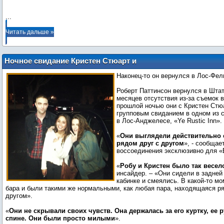
...
Читать дальше »
Ночное свидание Кристен Стюарт и
Роберта Паттинсон: Эксклюзивные
Наконец-то он вернулся в Лос-Фел
детали!
Роберт Паттинсон вернулся в Шта
месяцев отсутствия из-за съемок в
прошлой ночью они с Кристен Ст
групповым свиданием в одном из 
в Лос-Анджелесе, «Ye Rustic Inn».
«
Они выглядели действительно
рядом друг с другом
», - сообщае
воссоединения эксклюзивно для «
«
Робу и Кристен было так весел
инсайдер. – «Они сидели в задней 
кабинке и смеялись. В какой-то мо
бара и были такими же нормальными, как любая пара, находящаяся ря
другом».
«
Они не скрывали своих чувств. Она держалась за его куртку, ее р
спине. Они были просто милыми
».