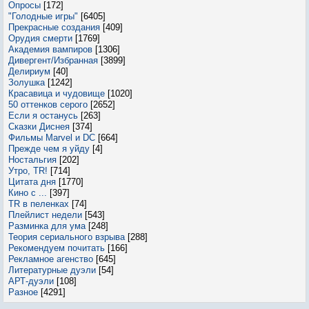
Опросы
[172]
"Голодные игры"
[6405]
Прекрасные создания
[409]
Орудия смерти
[1769]
Академия вампиров
[1306]
Дивергент/Избранная
[3899]
Делириум
[40]
Золушка
[1242]
Красавица и чудовище
[1020]
50 оттенков серого
[2652]
Если я останусь
[263]
Сказки Диснея
[374]
Фильмы Marvel и DC
[664]
Прежде чем я уйду
[4]
Ностальгия
[202]
Утро, TR!
[714]
Цитата дня
[1770]
Кино с ...
[397]
TR в пеленках
[74]
Плейлист недели
[543]
Разминка для ума
[248]
Теория сериального взрыва
[288]
Рекомендуем почитать
[166]
Рекламное агенство
[645]
Литературные дуэли
[54]
АРТ-дуэли
[108]
Разное
[4291]