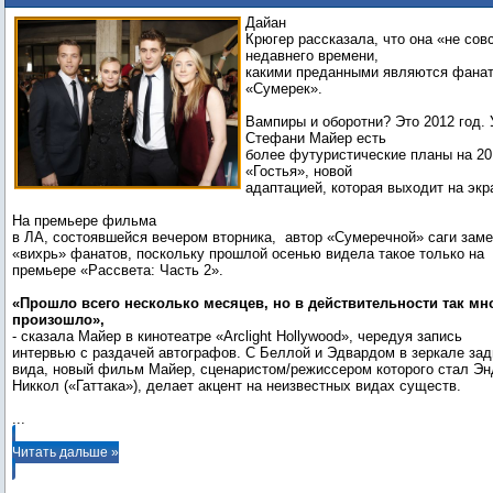
выходит "Гостья"
Дайан
Крюгер рассказала, что она «не сов
недавнего времени,
какими преданными являются фанат
«Сумерек».
Вампиры и оборотни? Это 2012 год.
Стефани Майер есть
более футуристические планы на 2
«Гостья», новой
адаптацией, которая выходит на экр
На премьере фильма
в ЛА, состоявшейся вечером вторника, автор «Сумеречной» саги зам
«вихрь» фанатов, поскольку прошлой осенью видела такое только на
премьере «Рассвета: Часть 2».
«Прошло всего несколько месяцев, но в действительности так мно
произошло»,
- сказала Майер в кинотеатре «Arclight Hollywood», чередуя запись
интервью с раздачей автографов. С Беллой и Эдвардом в зеркале зад
вида, новый фильм Майер, сценаристом/режиссером которого стал Э
...
Читать дальше »