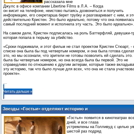
рассказала мне
Джулс в офисе компании Libertine Films в Л.А. – Когда
он висит на телефоне, неистово пытаясь дозвониться и получить
информацию, его секретарша берет трубку и разговаривает с ним, и эт
действительно Кристен. Это было идеально, потому что она появилась
самый последний момент и исполнила эту часть. Это было идеально».
На самом деле, Кристен подписалась на роль Баттерфляй, девушки-т
которая попала в тюрьму за убийство.
«Сроки поджимали, и этот фильм не стал проектом Кристен Стюарт, - 
списке она была бы под четвертым номером, и она была готова сдела
это, но мы осознали, что зрители не готовы позволить ей сделать это.
была бы четвертым номером, но она всегда была бы первой. Это не
справедливо по отношению к другим актерам, которые также вкладыв
эту историю, так что было лучше для всех, что она не стала участвов
...
Читать дальше »
Звезды «Гостьи» отделяют историю и
аудиторию от «Сумерек»
«Гостья» появится в кинотеатрах вс
дней, и все глаза
устремлены на Голливуд с целью ув
шестой раз подряд