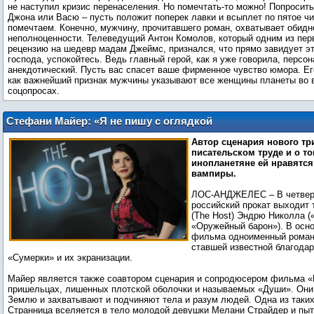
не наступил кризис перенаселения. Но помечтать-то можно! Попросить
Джона или Васю – пусть положит поперек лавки и всыплет по пятое ч
помечтаем. Конечно, мужчину, прочитавшего роман, охватывает обидн
неполноценности. Телеведущий Антон Комолов, который одним из пер
рецензию на шедевр мадам Джеймс, признался, что прямо завидует эт
господа, успокойтесь. Ведь главный герой, как я уже говорила, персо
анекдотический. Пусть вас спасет ваше фирменное чувство юмора. Его
как важнейший признак мужчины указывают все женщины планеты во 
соцопросах.
Стефани Майер: «Я не пишу с оглядкой
на видеокамеру»
Автор сценария нового тр
писательском труде и о т
инопланетяне ей нравятся
вампиры.
ЛОС-АНДЖЕЛЕС – В четверг
российский прокат выходит 
(The Host) Эндрю Николла (
«Оружейный барон»). В осн
фильма одноименный роман
ставшей известной благода
«Сумерки» и их экранизации.
Майер является также соавтором сценария и сопродюсером фильма «
пришельцах, лишенных плотской оболочки и называемых «Души». Они
Землю и захватывают и подчиняют тела и разум людей. Одна из таки
Странница вселяется в тело молодой девушки Мелани Страйдер и пыт