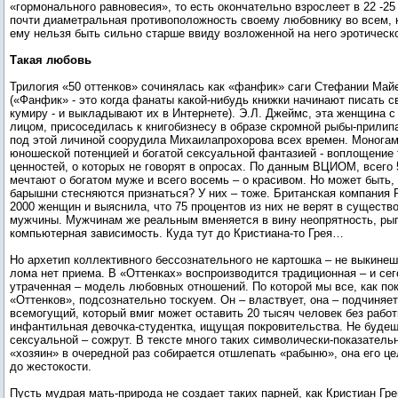
«гормонального равновесия», то есть окончательно взрослеет в 22 -25
почти диаметральная противоположность своему любовнику во всем, к
ему нельзя быть сильно старше ввиду возложенной на него эротическо
Такая любовь
Трилогия «50 оттенков» сочинялась как «фанфик» саги Стефании Май
(«Фанфик» - это когда фанаты какой-нибудь книжки начинают писать 
кумиру - и выкладывают их в Интернете). Э.Л. Джеймс, эта женщина 
лицом, присоседилась к книгобизнесу в образе скромной рыбы-прили
под этой личиной соорудила Михаилапрохорова всех времен. Монога
юношеской потенцией и богатой сексуальной фантазией - воплощение
ценностей, о которых не говорят в опросах. По данным ВЦИОМ, всег
мечтают о богатом муже и всего восемь – о красивом. Но может быть, 
барышни стесняются признаться? У них – тоже. Британская компания 
2000 женщин и выяснила, что 75 процентов из них не верят в существ
мужчины. Мужчинам же реальным вменяется в вину неопрятность, рыг
компьютерная зависимость. Куда тут до Кристиана-то Грея…
Но архетип коллективного бессознательного не картошка – не выкинеш
лома нет приема. В «Оттенках» воспроизводится традиционная – и сег
утраченная – модель любовных отношений. По которой мы все, как п
«Оттенков», подсознательно тоскуем. Он – властвует, она – подчиняе
всемогущий, который вмиг может оставить 20 тысяч человек без работ
инфантильная девочка-студентка, ищущая покровительства. Не буде
сексуальной – сожрут. В тексте много таких символически-показатель
«хозяин» в очередной раз собирается отшлепать «рабыню», она его це
до жестокости.
Пусть мудрая мать-природа не создает таких парней, как Кристиан Гре