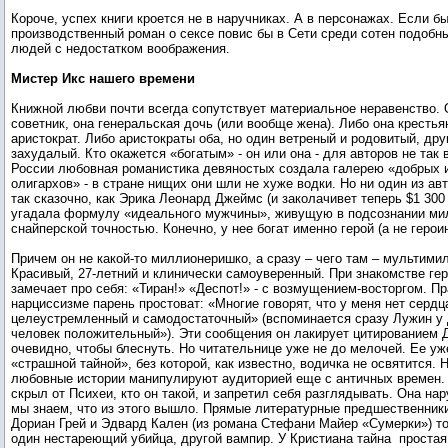
Короче, успех книги кроется не в наручниках. А в персонажах. Если бы
производственный роман о сексе повис бы в Сети среди сотен подобн
людей с недостатком воображения.
Мистер Икс нашего времени
Книжной любви почти всегда сопутствует материальное неравенство.
советник, она генеральская дочь (или вообще жена). Либо она крестья
аристократ. Либо аристократы оба, но один ветреный и родовитый, др
захудалый. Кто окажется «богатым» - он или она - для авторов не так 
России любовная романистика девяностых создала галерею «добрых 
олигархов» - в стране нищих они шли не хуже водки. Но ни один из ав
так сказочно, как Эрика Леонард Джеймс (и заколачивет теперь $1 300
угадала формулу «идеального мужчины», живущую в подсознании ми
снайперской точностью. Конечно, у нее богат именно герой (а не героин
Причем он не какой-то миллионеришко, а сразу – чего там – мультими
Красивый, 27-летний и клинически самоуверенный. При знакомстве гер
замечает про себя: «Тиран!» «Деспот!» - с возмущением-восторгом. Пр
нарциссизме парень простоват: «Многие говорят, что у меня нет сердц
целеустремленный и самодостаточный» (вспоминается сразу Лужин у 
человек положительный»). Эти сообщения он лакирует цитированием 
очевидно, чтобы блеснуть. Но читательнице уже не до мелочей. Ее уж
«страшной тайной», без которой, как известно, водичка не освятится. 
любовные истории манипулируют аудиторией еще с античных времен.
скрыл от Психеи, кто он такой, и запретил себя разглядывать. Она нар
мы знаем, что из этого вышло. Прямые литературные предшественники
Дориан Грей и Эдвард Кален (из романа Стефани Майер «Сумерки») т
один нестареющий убийца, другой вампир. У Кристиана тайна простая,