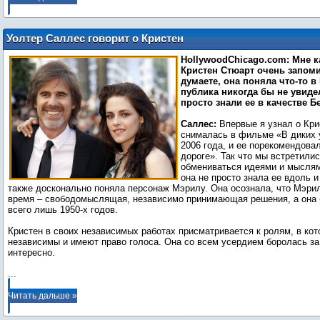
Уолтер Саллес говорит о Кристен
Стюарт в «На дороге»
HollywoodChicago.com: Мне к
Кристен Стюарт очень запом
думаете, она поняла что-то в
публика никогда бы не увиде
просто знали ее в качестве 
Саллес:
Впервые я узнал о Крис
снималась в фильме «В диких 
2006 года, и ее порекомендова
дороге». Так что мы встретилис
обмениваться идеями и мыслям
она не просто знала ее вдоль и
также досконально поняла персонаж Мэрилу. Она осознала, что Мэри
время – свободомыслящая, независимо принимающая решения, а она
всего лишь 1950-х годов.
Кристен в своих независимых работах присматривается к ролям, в к
независимы и имеют право голоса. Она со всем усердием боролась за
...
Читать дальше »