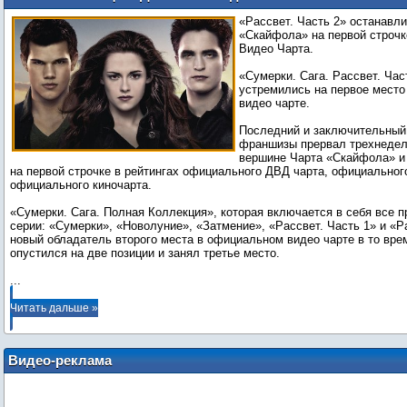
первой строчки в официальном видео
«Рассвет. Часть 2» останавл
хит-параде
«Скайфола» на первой строч
Видео Чарта.
«Сумерки. Сага. Рассвет. Час
устремились на первое мест
видео чарте.
Последний и заключительны
франшизы прервал трехнедел
вершине Чарта «Скайфола» и
на первой строчке в рейтингах официального ДВД чарта, официального
официального киночарта.
«Сумерки. Сага. Полная Коллекция», которая включается в себя вс
серии: «Сумерки», «Новолуние», «Затмение», «Рассвет. Часть 1» и «Ра
новый обладатель второго места в официальном видео чарте в то вре
...
Читать дальше »
Видео-реклама