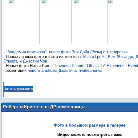
- "Академия вампиров": новое фото Зои Дойч (Розы) с тренировки
- Новые личные фото и фото из твиттера:
Мэгги Грейс
,
Кэм Жиганде
,
Д
Стюарт
, и
Джастин Чон
- Новые фото Никки Рид с
Travaasa Resorts Official LA Experience Even
презентации
нового альбома Джастина Тимберлейка
...
Читать дальше »
Роберт и Кристен на ДР помощницы
Кэти Перри, Тамры - 20.03.2013
Фото в большом размере в галерее
Видео можете посмотреть ниже: