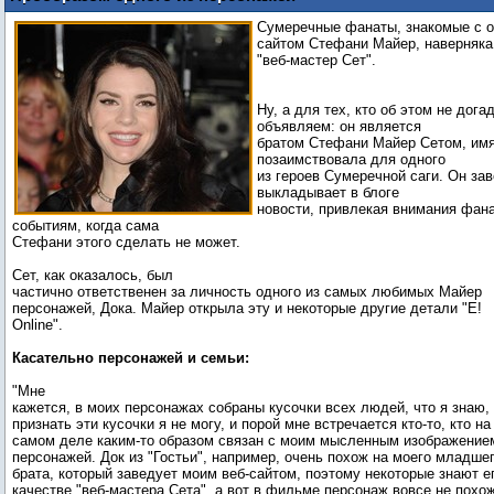
"Гостьи" стал брат Стефани Майер
Сумеречные фанаты, знакомые с
сайтом Стефани Майер, наверняка 
"веб-мастер Сет".
Ну, а для тех, кто об этом не дога
объявляем: он является
братом Стефани Майер Сетом, имя
позаимствовала для одного
из героев Сумеречной саги. Он за
выкладывает в блоге
новости, привлекая внимания фан
событиям, когда сама
Стефани этого сделать не может.
Сет, как оказалось, был
частично ответственен за личность одного из самых любимых Майер
персонажей, Дока. Майер открыла эту и некоторые другие детали "E!
Online".
Касательно персонажей и семьи:
"Мне
кажется, в моих персонажах собраны кусочки всех людей, что я знаю,
признать эти кусочки я не могу, и порой мне встречается кто-то, кто на
самом деле каким-то образом связан с моим мысленным изображение
персонажей. Док из "Гостьи", например, очень похож на моего младше
брата, который заведует моим веб-сайтом, поэтому некоторые знают е
качестве "веб-мастера Сета", а вот в фильме персонаж вовсе не похо