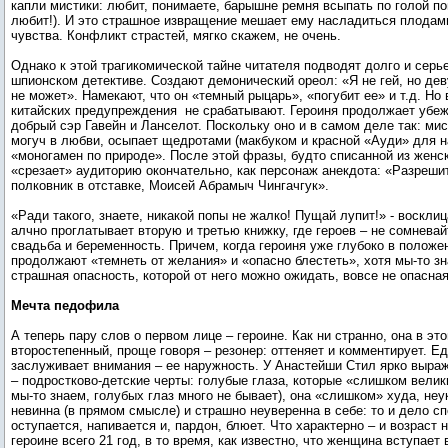
капли мистики: любит, понимаете, барышне ремня всыпать по голой поп
любит!). И это страшное извращение мешает ему насладиться плодам
чувства. Конфликт страстей, мягко скажем, не очень.
Однако к этой трагикомической тайне читателя подводят долго и серье
шпионском детективе. Создают демонический ореол: «Я не гей, но де
не может». Намекают, что он «темный рыцарь», «погубит ее» и т.д. Но 
китайских предупреждения не срабатывают. Героиня продолжает убеж
добрый сэр Гавейн и Ланселот. Поскольку оно и в самом деле так: мис
могуч в любви, осыпает щедротами (макбуком и красной «Ауди» для 
«моногамен по природе». После этой фразы, будто списанной из женск
«срезает» аудиторию окончательно, как персонаж анекдота: «Разреши
полковник в отставке, Моисей Абрамыч Чингачгук».
«Ради такого, знаете, никакой попы не жалко! Пущай лупит!» - воскли
алчно проглатывает вторую и третью книжку, где героев – не сомневай
свадьба и беременность. Причем, когда героиня уже глубоко в положен
продолжают «темнеть от желания» и «опасно блестеть», хотя мы-то зн
страшная опасность, которой от него можно ожидать, вовсе не опасная
Мечта педофила
А теперь пару слов о первом лице – героине. Как ни странно, она в э
второстепенный, проще говоря – резонер: оттеняет и комментирует. Ед
заслуживает внимания – ее наружность. У Анастейши Стил ярко выр
– подростково-детские черты: голубые глаза, которые «слишком велики
мы-то знаем, голубых глаз много не бывает), она «слишком» худа, неу
невинна (в прямом смысле) и страшно неуверенна в себе: то и дело сп
оступается, напивается и, пардон, блюет. Что характерно – и возраст 
героине всего 21 год, в то время, как известно, что женщина вступает 