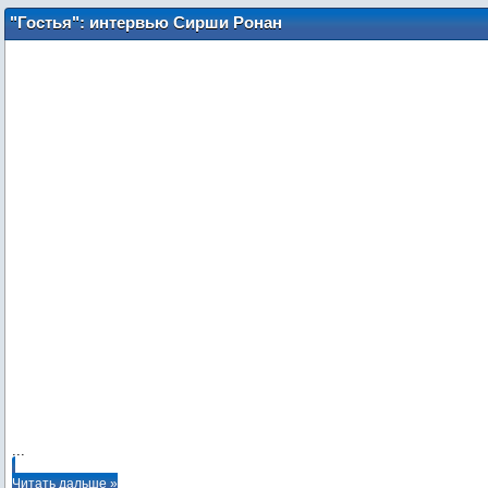
"Гостья": интервью Сирши Ронан
(русские субтитры)
...
Читать дальше »