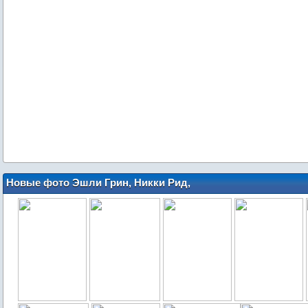
Новые фото Эшли Грин, Никки Рид,
Кэма Жиганде, Джексона Рэтбоуна,
Тейлора Лотнера, фото с твиттеров +
фото по "Гостьи" и "Академии
вампиров"