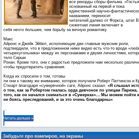
все рекорды сборы фильма. «Гостья
основанный на первой и пока
единственной научно-фантастическо
названием, переносит
читателей далеко от Форкса, штат В
сюжетная линия включает в
себя нечто большее, чем борьбу за вечную романтику.
Макс
Айронс и Джейк Эйбел, исполняющие две главные мужские роли,
подтвердили, что в предложенном ниже видео есть что-то вроде «люб
четырехугольника» между их персонажами и двумя личностями, котор
тело Сирши
Ронан. Кроме того, они с радостью предложили нам несколько различи
чтобы предотвратить сравнения.
Когда их спросили о том, готовы
ли они к такому же вниманию, которое получили Роберт Паттинсон и К
Стюарт благодаря «сумеречной» саге, Айронс сказал:
«Я слышал ист
о том, как за Робертом гналась орда девчонок по улицам Парижа,
того, как он начался сниматься в «Сумерках»… Мы можем пойти к
не боясь преследований, и за это очень благодарны»
...
Читать дальше »
Забудьте про вампиров, на экраны