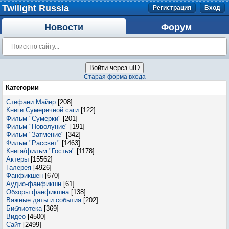
Twilight Russia
Регистрация
Вход
Новости
Форум
Войти через uID
Старая форма входа
Категории
Стефани Майер
[208]
Книги Сумеречной саги
[122]
Фильм "Сумерки"
[201]
Фильм "Новолуние"
[191]
Фильм "Затмение"
[342]
Фильм "Рассвет"
[1463]
Книга/фильм "Гостья"
[1178]
Актеры
[15562]
Галерея
[4926]
Фанфикшен
[670]
Аудио-фанфикшн
[61]
Обзоры фанфикшна
[138]
Важные даты и события
[202]
Библиотека
[369]
Видео
[4500]
Сайт
[2499]