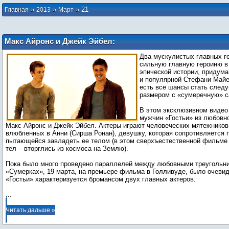
»
»
»
21
Главная
2013
Март
Макс Айронс и Джейк Эйбел:
Встречайте качков «Гостьи»!
Два мускулистых главных г
сильную главную героиню в
эпической истории, придум
и популярной Стефани Майер
есть все шансы стать след
размером с «сумеречную» с
В этом эксклюзивном видео
мужчин «Гостьи» из любовно
Макс Айронс и Джейк Эйбел. Актеры играют человеческих мятежников
влюбленных в Анни (Сирша Ронан), девушку, которая сопротивляется 
пытающейся завладеть ее телом (в этом сверхъестественной фильме
тел – вторглись из космоса на Землю).
Пока было много проведено параллелей между любовными треугольни
«Сумерках», 19 марта, на премьере фильма в Голливуде, было очевид
...
Читать дальше »