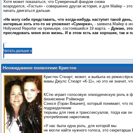
Хотя может показаться, что Сумеречный фандом снова
возродился, «Гостья» - совершенно другая история, и для Майер – эт
начать двигаться дальше.
«Не могу себе представить, что когда-нибудь наступит такой день,
интервью хоть кто-то не упомянет «Сумерки»,
- заявила Майер в и
Hollywood Reporter на премьере, состоявшейся 19 марта. –
Думаю, это
преследовать меня всю жизнь. И в этом есть как хорошие, так и 
...
Читать дальше »
Неожиданное появление Кристен
Стюарт в режиссерском дебюте мамы
Кристен Стюарт, может, и выбыла из режиссёрск
Джулс: «Это было идеально»
мамы Джулс Стюарт «К-11», но это не значит, чт
КСтю играет голосовую эпизодическую роль в 
бизнесмене Рэймонде
Сэкксе (Горан Вишнич), который понимает, что п
подразделение
тюрьмы для геев и транссексуалов, тогда как он
употребление наркотиков.
«У нас была одна роль, для которой мы
не могли найти нужного голоса, это секретарша 