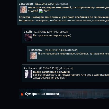
1
Валлери
[
Материал
]
(21.03.2013 12:43)
несмотря на разрыв отношений, о котором актер заявил д
студию!
Кристен – которая, мы помним, уже даже лесбиянка по мнению не
Анджелесе
- наверное, чтобы рассказать о своем новом увлечении д
2
Кейт
[
Материал
]
(21.03.2013 12:45)
Не, просто секс втроем круче)
3
Валлери
[
Материал
]
(21.03.2013 12:45)
Я это говорила в новости про лесбиянок, тут решила не 
4
♥Настя♥
[
Материал
]
(21.03.2013 13:48)
видео заявления в студию!
вот-вот)видео хоть бы предоставили) А то уже с августа па
а подтверждений все нет)
Сумеречные новости