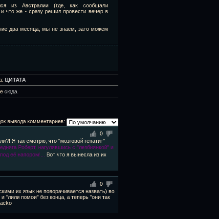
лся из Австралии (где, как сообщали
 и что же - сразу решил провести вечер в
ние два месяца, мы не знаем, зато можем
а:
ЦИТАТА
те
сюда
.
ок вывода комментариев:
0
?! Я так смотрю, что "мозговой гепатит"
едняга Роберт, нагулявшись с "лезбиянкой" и
од её напором!...
Вот что я вынесла из их
0
скими их язык не поворачивается назвать) во
 и "лили помои" без конца, а теперь "они так