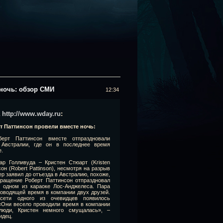
 ночь: обзор СМИ
12:34
а
http://www.wday.ru
:
т Паттинсон провели вместе ночь:
ерт Паттинсон вместе отпраздновали
 Австралии, где он в последнее время
е.
р Голливуда – Кристен Стюарт (Kristen
он (Robert Pattinson), несмотря на разрыв
ер заявил до отъезда в Австралию, похоже,
вращение Роберт Паттинсон отпраздновал
в одном из караоке Лос-Анджелеса. Пара
оводящей время в компании двух друзей.
сети одного из очевидцев появилось
«Они весело проводили время в компании
люди, Кристен немного смущалась», –
идец.