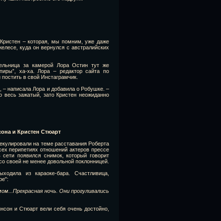
 Кристен – которая, мы помним, уже даже
елесе, куда он вернулся с австралийских
ельница за камерой Лора Остин тут же
иры”, ха-ха. Лора – редактор сайта по
и постить в свой Инстаграмчик.
, – написала Лора и добавила о Робушке. –
о весь зажатый, зато Кристен неожиданно
сона и Кристен Стюарт
екулировали на теме расставания Роберта
сех перипетиях отношений актеров прессе
в сети появился снимок, который говорит
со своей не менее довольной поклонницей.
ходила из караоке-бара. Счастливица,
ре":
мом...Прекрасная ночь. Они прогуливались
нсон и Стюарт вели себя очень достойно,