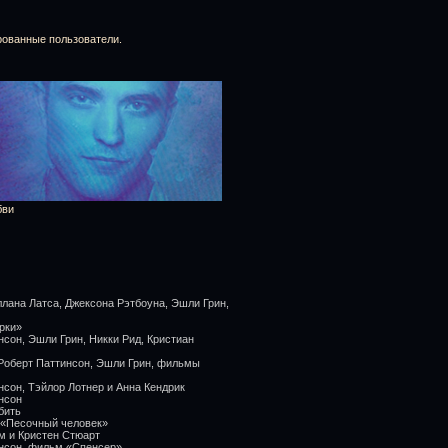
рованные пользователи.
бви
ллана Латса, Джексона Рэтбоуна, Эшли Грин,
рки»
нсон, Эшли Грин, Никки Рид, Кристиан
 Роберт Паттинсон, Эшли Грин, фильмы
нсон, Тэйлор Лотнер и Анна Кендрик
нсон
бить
 «Песочный человек»
м и Кристен Стюарт
инсон, фильм «Спенсер»