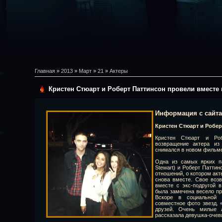
Главная
»
2013
»
Март
»
21
»
Актеры
Кристен Стюарт и Роберт Паттинсон провели вместе
Информация с сайт
Кристен Стюарт и Робер
Кристен Стюарт и Роб
возвращение актера из
снимался в новом фильм
Одна из самых ярких па
Stewart) и Роберт Паттинс
отношений, о котором акт
снова вместе. Свое воз
вместе с экс-подругой 
была замечена весело пр
Вскоре в социальной 
совместное фото звезд. 
друзей. Очень милые 
рассказала девушка-очев