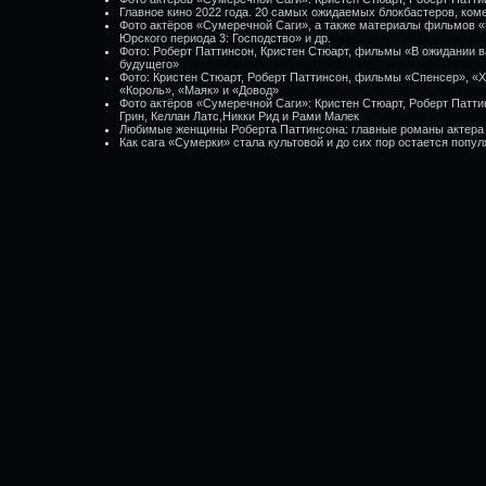
Главное кино 2022 года. 20 самых ожидаемых блокбастеров, ком
Фото актёров «Сумеречной Саги», а также материалы фильмов «
Юрского периода 3: Господство» и др.
Фото: Роберт Паттинсон, Кристен Стюарт, фильмы «В ожидании 
будущего»
Фото: Кристен Стюарт, Роберт Паттинсон, фильмы «Спенсер», 
«Король», «Маяк» и «Довод»
Фото актёров «Сумеречной Саги»: Кристен Стюарт, Роберт Патти
Грин, Келлан Латс,Никки Рид и Рами Малек
Любимые женщины Роберта Паттинсона: главные романы актера
Как сага «Сумерки» стала культовой и до сих пор остается попул