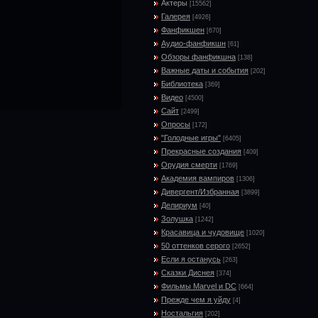
Актеры
[15562]
Галерея
[4926]
Фанфикшен
[670]
Аудио-фанфикшн
[61]
Обзоры фанфикшна
[138]
Важные даты и события
[202]
Библиотека
[369]
Видео
[4500]
Сайт
[2499]
Опросы
[172]
"Голодные игры"
[6405]
Прекрасные создания
[409]
Орудия смерти
[1769]
Академия вампиров
[1306]
Дивергент/Избранная
[3899]
Делириум
[40]
Золушка
[1242]
Красавица и чудовище
[1020]
50 оттенков серого
[2652]
Если я останусь
[263]
Сказки Диснея
[374]
Фильмы Marvel и DC
[664]
Прежде чем я уйду
[4]
Ностальгия
[202]