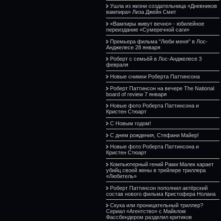
Ушла из жизни создательница «Дневников
вампира» Лиза Джейн Смит
«Вампиры живут вечно» - юбилейное
переиздание «Сумеречной саги»
Премьера фильма "Люби меня" в Лос-
Анджелесе 28 января
Роберт с семьёй в Лос-Анджелесе 3
февраля
Новые снимки Роберта Паттинсона
Роберт Паттинсон на вечере The National
board of review 7 января
Новые фото Роберта Паттинсона и
Кристен Стюарт
С Новым годом!
С днем рождения, Стефани Майер!
Новые фото Роберта Паттинсона и
Кристен Стюарт
Компьютерный гений Рами Малек карает
убийц своей жены в трейлере триллера
«Любитель»
Роберт Паттинсон пополнил актёрский
состав нового фильма Кристофера Нолана
Скука или проницательный триллер?
Сериал «Агентство» с Майклом
Фассбендером разделил критиков