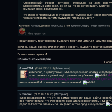
"Обновленный" Роберт Паттинсон буквально на днях верну
словоохотливые источники, он ни за что не хотел видеть Кристен),
компании своей возлюбленной.
Что именно происходило в отношениях "сумеречных" звезд послед
пофанатазировать на тему будущего. Что вы думаете?
Категория
:
Актеры
|
Добавил
:
lenusik2209
|
Теги
:
Кристен Стюарт
,
Роберт Паттинсон
|
Мне нравится
3
Процитировать текст новости: выделите текст для цитаты и нажмите сюд
Если Вы нашли ошибку или опечатку в новости, выделите текст и нажми
Всего комментариев
:
6
Обновить комментарии
Поряд
6
чиж7764
[
Материал
]
(23.03.2013 22:17)
интересно, а цитируемые СМИ специально по желтизне подбирали
отчественных изданий ещё страшнее зарубежных!
И б
"первой красавицей" Голливуда Кристен Стюарт, решил сдаться п
высказываний! Мозг выносят их высказывания!!!
5
mineral
[
Материал
]
(21.03.2013 14:47)
Блин, раздражает то, что эти же самые "вонючие" рашен сайты( россий
всё "горло" вопили, что Роб бросил; окончательно расстались и тд. и тп.
рады" за Робстен, что и мы за них (сайты) тоже "рады несусветно"