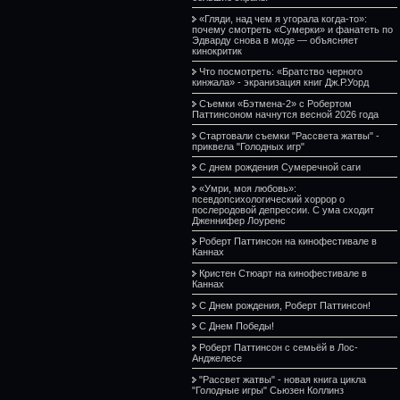
«Гляди, над чем я угорала когда-то»:
почему смотреть «Сумерки» и фанатеть по
Эдварду снова в моде — объясняет
кинокритик
Что посмотреть: «Братство черного
кинжала» - экранизация книг Дж.Р.Уорд
Съемки «Бэтмена-2» с Робертом
Паттинсоном начнутся весной 2026 года
Стартовали съемки "Рассвета жатвы" -
приквела "Голодных игр"
С днем рождения Сумеречной саги
«Умри, моя любовь»:
псевдопсихологический хоррор о
послеродовой депрессии. С ума сходит
Дженнифер Лоуренс
Роберт Паттинсон на кинофестивале в
Каннах
Кристен Стюарт на кинофестивале в
Каннах
С Днем рождения, Роберт Паттинсон!
С Днем Победы!
Роберт Паттинсон с семьёй в Лос-
Анджелесе
"Рассвет жатвы" - новая книга цикла
"Голодные игры" Сьюзен Коллинз