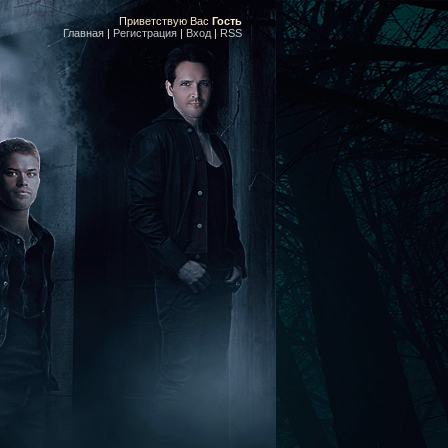
Приветствую Вас
Гость
Главная
|
Регистрация
|
Вход
|
RSS