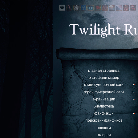
главная страница
о стефани майер
книги сумеречной саги
герои сумеречной саги
экранизации
библиотека
фанфикшн
поисковик фанфиков
новости
галерея