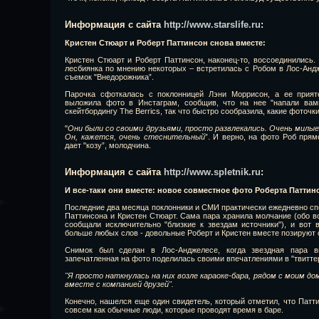
Информация с сайта
http://www.starslife.ru
:
Кристен Стюарт и Роберт Паттинсон снова вместе:
Кристен Стюарт и Роберт Паттинсон, наконец-то, воссоединились.
лесбиянка по мнению некоторых – встретилась с Робом в Лос-Андж
съемок "Внедорожника”.
Парочка сфоткалась с поклонницей Лэни Моррисон, а ее прият
выложила фото в Инстаграм, сообщив, что на нее "напали вамп
скейтбордингу The Berrics, так что быстро сообразила, какие фоточк
"
Они были со своими друзьями, просто развлекались. Очень милые
Он, кажется, очень стеснительный
”. И верно, на фото Роб прям
дает "козу”, молодчина.
Информация с сайта
http://www.spletnik.ru
:
И все-таки они вместе: новое совместное фото Роберта Паттин
Последние два месяца поклонники и СМИ практически ежедневно сп
Паттинсона и Кристен Стюарт. Сама пара хранила молчание (обо в
сообщали исключительно "близкие к звездам источники"), и вот 
больше любых слов - довольные Роберт и Кристен вместе позируют 
Снимок был сделан в Лос-Анджелесе, когда звездная пара вы
запечатленная на фото поделилась своими впечатлениями в "твитте
"Я просто наткнулась на них возле караоке-бара, рядом с моим до
вместе с компанией друзей".
Конечно, нашелся еще один свидетель, который отметил, что Патти
совсем как обычные люди, которые проводят время в баре.