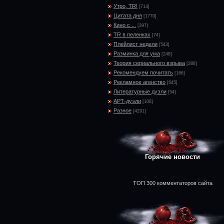
Утро, TR!
[714]
Цитата дня
[1770]
Кино с ...
[397]
TR в пеленках
[74]
Плейлист недели
[543]
Разминка для ума
[248]
Теория сериального взрыва
[288]
Рекомендуем почитать
[166]
Рекламное агенство
[645]
Литературные дуэли
[54]
АРТ-дуэли
[108]
Разное
[4291]
Горячие новости
ТОП 300 комментаторов сайта