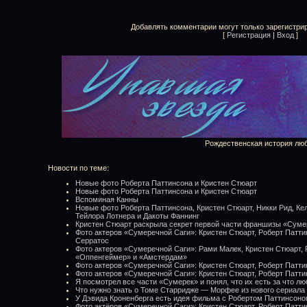
Добавлять комментарии могут только зарегистри
[
Регистрация
|
Вход
]
Рождественская история лю
Новости по теме:
Новые фото Роберта Паттинсона и Кристен Стюарт
Новые фото Роберта Паттинсона и Кристен Стюарт
Вспоминая Канны
Новые фото Роберта Паттинсона, Кристен Стюарт, Никки Рид, Ке
Тейлора Лотнера и Дакоты Фаннинг
Кристен Стюарт раскрыла секрет первой части франшизы «Суме
Фото актеров «Сумеречной Саги»: Кристен Стюарт, Роберт Патти
Серратос
Фото актеров «Сумеречной Саги»: Рами Малек, Кристен Стюарт,
«Оппенгеймер» и «Амстердам»
Фото актеров «Сумеречной Саги»: Кристен Стюарт, Роберт Патти
Фото актеров «Сумеречной Саги»: Кристен Стюарт, Роберт Патти
Я посмотрел все части «Сумерек» и понял, что их есть за что лю
Что нужно знать о Томе Старридже — Морфее из нового сериала
У Дэвида Кроненберга есть идея фильма с Робертом Паттинсоно
Фото актёров «Сумеречной Саги»: Кристен Стюарт, Роберт Патт