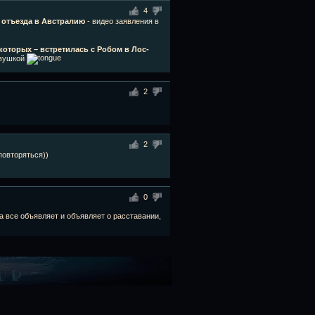
4
о отъезда в Австралию
- видео заявления в
которых – встретилась с Робом в Лос-
евушкой
2
2
повторяться))
0
ра все объявляет и объявляет о расставании,