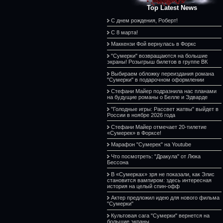
Top Latest News
С днем рождения, Роберт!
С 8 марта!
Маккензи Фой вернулась в Форкс
"Сумерки" возвращаются на большие
экраны! Розыгрыш билетов в группе ВК
Выбираем обложку переиздания романа
"Сумерки" в подарочном оформлении
Стефани Майер подразнила нас планами
на будущие романы о Белле и Эдварде
"Голодные игры: Рассвет жатвы" выйдет в
России в ноябре 2026 года
Стефани Майер отмечает 20-тилетие
«Сумерек» в Форксе!
Марафон "Сумерек" на Youtube
Что посмотреть: "Дракула" от Люка
Бессона
В «Сумерках» зря не показали, как Элис
становится вампиром: здесь интересная
история на целый спин-офф
Актер предложил идею для нового фильма
"Сумерки"
Культовая сага "Сумерки" вернется на
большие экраны