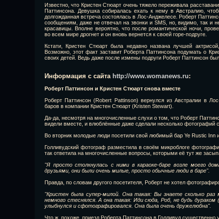
Известно, что Кристен Стюарт очень тяжело переживала расставани
Паттинсона. Девушка собиралась ехать к нему в Австралию, чтоб
долгожданная встреча состоялась в Лос-Анджелесе. Роберт Паттинсо
сообщениям, даже не отвечал на звонки и SMS, но, видимо, так и н
красавицы. Вполне вероятно, что после романтической ночи, про
во всем мире дрогнет и он вновь вернется к своей горе-подруге.
Кстати, Кристен Стюарт была недавно названа лучшей актрисой
Возможно, этот факт заставит Роберта Паттинсона подумать о Кри
своих детей. Ведь даже после измены подруги Роберт Паттинсон был
Информация с сайта
http://www.womanews.ru
:
Роберт Паттинсон и Кристен Стюарт снова вместе
Роберт Паттинсон (Robert Pattinson) вернулся из Австралии в Ло
баров в компании Кристен Стюарт (Kristen Stewart).
Да-да, несмотря на многочисленные слухи о том, что Роберт Паттин
видели вместе, и влюблённые даже сделали несколько фотографий 
Во вторник молодые люди посетили свой любимый бар Ye Rustic Inn
Голливудский фотограф разместила в своём микроблоге фотографи
так ответила на многочисленные вопросы, которыми её тут же засып
"Я просто столкнулась с ними в караоке-баре возле моего до
друзьями, они были очень милые, просто обычные люди в баре".
Правда, по словам другого посетителя, Роберт не хотел фотографиро
"Кристен была супер-милой. Она такая: Вы знаете сколько раз
немного стеснялся. А она такая: Иди сюда, Роб, не будь дураком (
улыбнулся и сфотографировался. Она была очень дружелюбна".
Что ж, похоже, приезд Роберта Паттинсона в Голливуд существенно 