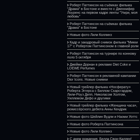
Роберт Паттинсон на съёмках фильма
"Драма" в Бостоне и вместе с Дженнифер
Лоуренс на первом кадре ленты "Умри, моя
любовь"
Роберт Паттинсон на съёмках фильма
"Драма" в Бостоне
Новые фото Лили Коллинз
Кадр и закадровый снимок фильма "Микки
17" с Робертом Паттинсоном в главной роли
Роберт Паттинсон на турнире по конному
поло 5 октября
Джейми Дорнан в рекламе Diet Coke и
LOEWE Perfumes
Роберт Паттинсон в рекламной кампании
Dior Icons. Новые снимки
Новый трейлер фильма «Носферату»
Роберта Эггерса с Биллом Скарсгардом,
Лили-Роуз Депп, Николасом Холтом,
Уиллемом Дефо и другими
Новый трейлер фильма «Женщина часа»,
режиссёрского дебюта Анны Кендрик
Новые фото Шейлин Вудли и Наоми Уоттс
Новые фото Роберта Паттинсона
Новые фото Лили Коллинз
С днем рождения, Белла Свон-Каллен!