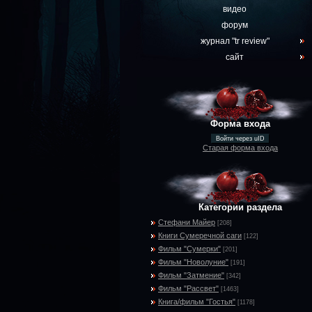
видео
форум
журнал "tr review"
сайт
Форма входа
Войти через uID
Старая форма входа
Категории раздела
Стефани Майер
[208]
Книги Сумеречной саги
[122]
Фильм "Сумерки"
[201]
Фильм "Новолуние"
[191]
Фильм "Затмение"
[342]
Фильм "Рассвет"
[1463]
Книга/фильм "Гостья"
[1178]