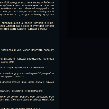
е с бойфрендом и хотела вернуть Роберта
ы добиться его расположения, но в итоге
н избегал встреч с бывшей подругой и, по
е смог устоять под натиском голливудской
веденный вместе, сердце любимца девушек
, справившейся с ролью матери в кино.
стен Стюарт как о жене и будущей матери
о готов взять Кристен Стюарт в жены.
с-Анджелес и уже успел посетить парочку
сон и Кристен Стюарт расстались, их снова
с фанатами.
 и сфотографировались с фанатами.
ю своей подруги со звёздами "Сумерек" и
али другие фанаты:
ма поздно ночью. Они там были с двумя
ваться, но Кристен уговорила его:
 меня об этом просят, нет проблем. Роб
a--hole). Она смеялась и обняла меня. Он
улучшил настроение его подруги.