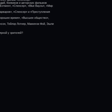
едий, боевиков и авторских фильмов
Бэтмен», «Спенсер», «Blue Bayou», «Мир
варваров», «Спенсер» и «Преступления
«Хорошее время», «Высшее общество»,
нсон, Тейлор Лотнер, Маккензи Фой, Эшли
ярной у зрителей?