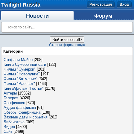
Twilight Russia
Регистрация
Вход
Новости
Форум
Войти через uID
Старая форма входа
Категории
Стефани Майер
[208]
Книги Сумеречной саги
[122]
Фильм "Сумерки"
[201]
Фильм "Новолуние"
[191]
Фильм "Затмение"
[342]
Фильм "Рассвет"
[1463]
Книга/фильм "Гостья"
[1178]
Актеры
[15562]
Галерея
[4926]
Фанфикшен
[670]
Аудио-фанфикшн
[61]
Обзоры фанфикшна
[138]
Важные даты и события
[202]
Библиотека
[369]
Видео
[4500]
Сайт
[2499]