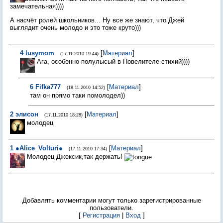
замечательная))))
А насчёт ролей школьников... Ну все же знают, что Джей
выглядит очень молодо и это тоже круто)))
4
lusymom
[
Материал
]
(17.11.2010 19:44)
Ага, особенно полулысый в Повелителе стихий))))
6
Fifka777
[
Материал
]
(18.11.2010 14:52)
там он прямо таки помолодел))
2
элисон
[
Материал
]
(17.11.2010 18:28)
молодец
1
●Alice_Volturi●
[
Материал
]
(17.11.2010 17:34)
Молодец Джексик,так держать!
Добавлять комментарии могут только зарегистрированные
пользователи.
[
Регистрация
|
Вход
]