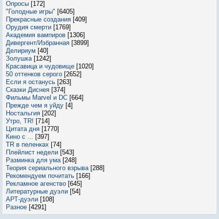
Опросы
[172]
"Голодные игры"
[6405]
Прекрасные создания
[409]
Орудия смерти
[1769]
Академия вампиров
[1306]
Дивергент/Избранная
[3899]
Делириум
[40]
Золушка
[1242]
Красавица и чудовище
[1020]
50 оттенков серого
[2652]
Если я останусь
[263]
Сказки Диснея
[374]
Фильмы Marvel и DC
[664]
Прежде чем я уйду
[4]
Ностальгия
[202]
Утро, TR!
[714]
Цитата дня
[1770]
Кино с ...
[397]
TR в пеленках
[74]
Плейлист недели
[543]
Разминка для ума
[248]
Теория сериального взрыва
[288]
Рекомендуем почитать
[166]
Рекламное агенство
[645]
Литературные дуэли
[54]
АРТ-дуэли
[108]
Разное
[4291]