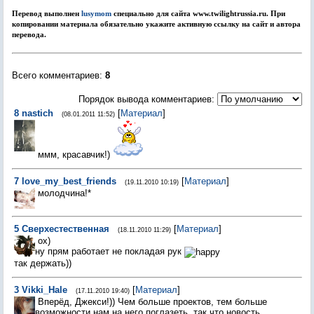
Перевод выполнен
lusymom
специально для сайта www.twilightrussia.ru. При
копировании материала обязательно укажите активную ссылку на сайт и автора
перевода.
Всего комментариев
:
8
Порядок вывода комментариев:
8
nastich
[
Материал
]
(08.01.2011 11:52)
ммм, красавчик!)
7
love_my_best_friends
[
Материал
]
(19.11.2010 10:19)
молодчина!*
5
Сверхестественная
[
Материал
]
(18.11.2010 11:29)
ох)
ну прям работает не покладая рук
так держать))
3
Vikki_Hale
[
Материал
]
(17.11.2010 19:40)
Вперёд, Джекси!)) Чем больше проектов, тем больше
возможности нам на него поглазеть, так что новость