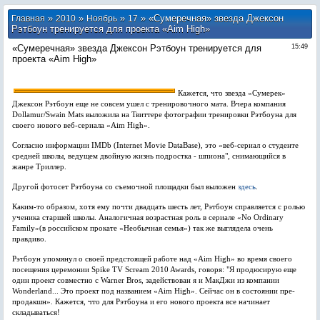
»
»
»
» «Сумеречная» звезда Джексон
Главная
2010
Ноябрь
17
Рэтбоун тренируется для проекта «Aim High»
«Сумеречная» звезда Джексон Рэтбоун тренируется для
15:49
проекта «Aim High»
Кажется, что звезда «Сумерек»
Джексон Рэтбоун еще не совсем ушел с тренировочного мата. Вчера компания
Dollamur/Swain Mats выложила на Твиттере фотографии тренировки Рэтбоуна для
своего нового веб-сериала «Aim High».
Согласно информации IMDb (Internet Movie DataBase), это «веб-сериал о студенте
средней школы, ведущем двойную жизнь подростка - шпиона", снимающийся в
жанре Триллер.
Другой фотосет Рэтбоуна со съемочной площадки был выложен
здесь
.
Каким-то образом, хотя ему почти двадцать шесть лет, Рэтбоун справляется с ролью
ученика старшей школы. Аналогичная возрастная роль в сериале «No Ordinary
Family»(в российском прокате «Необычная семья») так же выглядела очень
правдиво.
Рэтбоун упомянул о своей предстоящей работе над «Aim High» во время своего
посещения церемонии Spike TV Scream 2010 Awards, говоря: "Я продюсирую еще
один проект совместно с Warner Bros, задействован я и МакДжи из компании
Wonderland... Это проект под названием «Aim High». Сейчас он в состоянии пре-
продакшн». Кажется, что для Рэтбоуна и его нового проекта все начинает
складываться!