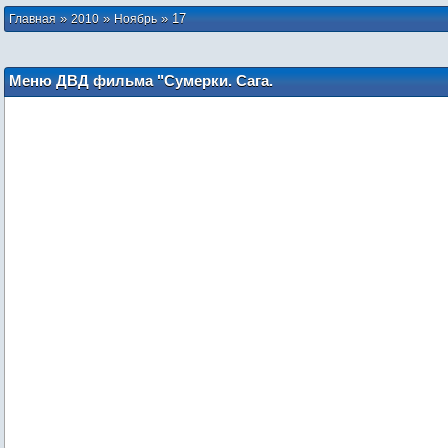
»
»
»
17
Главная
2010
Ноябрь
Меню ДВД фильма "Сумерки. Сага.
Затмение"