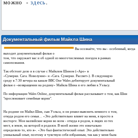
можно
-
здесь
.
Документальный фильм Майкла Шина
на следующей неделе дебютирует на
Вы осознаёте, что вы - особенный, когда
британском телевидении
выходит документальный фильм о
том, что окружает вас и об одной из многочисленных поездок в рамках
самопознания.
Так обстоит дело и в случае с Майклом Шином («Аро» в
«Сумерки. Сага. Новолуние» и «Сага. Сумерки. Рассвет»). В следующую
среду в 7:30 вечера на канале BBC One Wales дебютирует документальный
фильм о «возвращении на родину» Майкла Шина и его любви к Уэльсу.
По информации Wales Online, документальный фильм рассказывает о том, как Шин
"прослеживает семейные корни".
На родине он Майкл Шин, сын Уэльса, и он решил выяснить немного о том,
откуда родом его семья… «Это действительно влияет на меня, я просто в
восторге. Мои валлийские корни во всем - откуда я родом, в людях из тех
мест, в земле, на которой я родился. В моей жизни это изначально
определило то, кто я». «Это был фантастический опыт. Это действительно
уникальный опыт, поэтому я чувствую себя избранным, так как у меня была