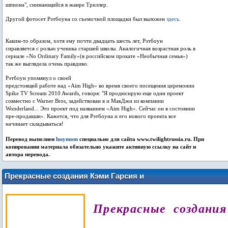
шпиона", снимающийся в жанре Триллер.
Другой фотосет Рэтбоуна со съемочной площадки был выложен
здесь
.
Каким-то образом, хотя ему почти двадцать шесть лет, Рэтбоун
справляется с ролью ученика старшей школы. Аналогичная возрастная роль в
сериале «No Ordinary Family»(в российском прокате «Необычная семья»)
так же выглядела очень правдиво.
Рэтбоун упомянул о своей
предстоящей работе над «Aim High» во время своего посещения церемонии
Spike TV Scream 2010 Awards, говоря: "Я продюсирую еще один проект
совместно с Warner Bros, задействован я и МакДжи из компании
Wonderland... Это проект под названием «Aim High». Сейчас он в состоянии
пре-продакшн». Кажется, что для Рэтбоуна и его нового проекта все
начинает складываться!
Перевод выполнен
lusymom
специально для сайта www.twilightrussia.ru. При
копировании материала обязательно укажите активную ссылку на сайт и
автора перевода.
Прекрасные создания Кэми Гарсия и
Маргарет Стол. Глава 2.
Прекрасные
создания