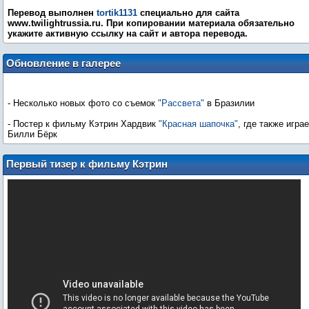
Перевод выполнен
tortik1131
специально для сайта
www.twilightrussia.ru. При копировании материала обязательно
укажите активную ссылку на сайт и автора перевода.
Обновление в галерее
- Несколько новых фото со съемок
"Рассвета"
в Бразилии
- Постер к фильму Кэтрин Хардвик
"Красная шапочка"
, где также играе
Билли Бёрк
Первый тизер к фильму Кэтрин
Хардвик "Красная шапочка"