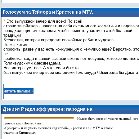
Голосуем за Тейлора и Кристен на MTV.
Король и королева вечера выпускников
Это выпускной вечер для всех! По всей
Голливуда
стране тинэйджеры наносят на себя очень много косметики и надеваю
неподходящие им костюмы, чтобы принять участие в этой большой
традиции
бесчестия, которая определит спокойных ребят и чудаков.
Но мы хотим
спросить: разве у вас есть конкуренция с кем-либо еще? Вероятно, эт
не
проблема, когда в вашей высшей школе нет девушек, которые являют
Голливудскими кинозвездами.
Нас интересует все. А что, если бы это
...
Читать дальше »
Дэниэл Рэдклифф уверен: пародия на
Сумерки не будет волновать Роберта
«Нельзя быть звездой такого масштабного
Паттинсона
проекта как «Поттер» или
«Сумерки» и не уметь смеяться над собой», - рассказал он MTV о своем
участии в Симпсонах.