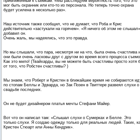
приближенный к съемкам. «Мы расследуем вероятность того, что это
мог быть охранник или кто-то из персонала. Но теперь точно охрана
будет усилена в несколько раз».
Наш источник также сообщил, что не думает, что Роба и Крис
действительно «застукали на горячем». «Я ничего об этом не слышал»,
добавил он.
Очень жаль, мы надеялись, что это правда.
Но мы слышали, что пара, несмотря ни на что, была очень счастлива 
они были очень ласковы друг с другом во время всего процесса съемо
Как это мило! (Твайхарды, вы не можете быть счастливы просто хотя 
от того, что Робстен счастливы? )
Мы знаем, что Роберт и Кристен в ближайшее время не собираются ид
по стопам Беллы и Эдварда, но Зак Позен в Твиттере развеял слухи о
свадьбе последних.
Он не будет дизайнером платья мечты Стефани Майер.
Вот что он написал там: «Слышал слухи о Сумерках и Белле. Это
только слухи. Я создаю одежду только для реальных людей. Таких, к
Кристен Стюарт или Анны Кендрик».