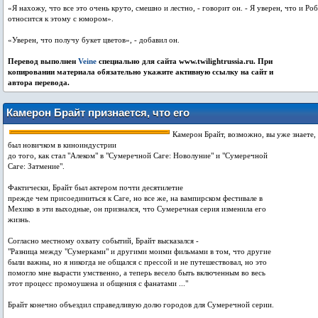
«Я нахожу, что все это очень круто, смешно и лестно, - говорит он. - Я уверен, что и Роб
относится к этому с юмором».
«Уверен, что получу букет цветов», - добавил он.
Перевод выполнен
Veine
специально для сайта www.twilightrussia.ru. При
копировании материала обязательно укажите активную ссылку на сайт и
автора перевода.
Камерон Брайт признается, что его
жизнь изменилась с тех пор, как он стал
Камерон Брайт, возможно, вы уже знаете,
Сумеречной звездой
был новичком в киноиндустрии
до того, как стал "Алеком" в "Сумеречной Саге: Новолуние" и "Сумеречной
Саге: Затмение".
Фактически, Брайт был актером почти десятилетие
прежде чем присоединиться к Саге, но все же, на вампирском фестивале в
Мехико в эти выходные, он признался, что Сумеречная серия изменила его
жизнь.
Согласно местному охвату событий, Брайт высказался -
"Разница между "Сумерками" и другими моими фильмами в том, что другие
были важны, но я никогда не общался с прессой и не путешествовал, но это
помогло мне вырасти умственно, а теперь весело быть включенным во весь
этот процесс промоушена и общения с фанатами ..."
Брайт конечно объездил справедливую долю городов для Сумеречной серии.