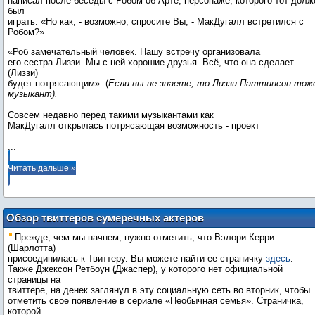
написал после беседы с Робом об Арте, персонаже, которого тот долж
был
играть. «Но как, - возможно, спросите Вы, - МакДугалл встретился с
Робом?»
«Роб замечательный человек. Нашу встречу организовала
его сестра Лиззи. Мы с ней хорошие друзья. Всё, что она сделает
(Лиззи)
будет потрясающим». (
Если вы не знаете, то Лиззи Паттинсон тож
музыкант).
Совсем недавно перед такими музыкантами как
...
Читать дальше »
Обзор твиттеров сумеречных актеров
Прежде, чем мы начнем, нужно отметить, что Вэлори Керри
(Шарлотта)
присоединилась к Твиттеру. Вы можете найти ее страничку
здесь
.
Также Джексон Ретбоун (Джаспер), у которого нет официальной
страницы на
твиттере, на денек заглянул в эту социальную сеть во вторник, чтобы
отметить свое появление в сериале «Необычная семья». Страничка,
которой