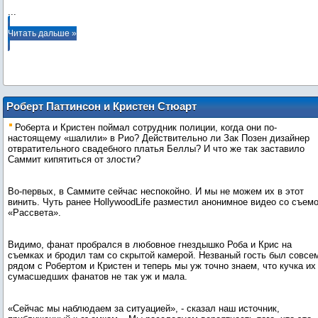
...
Читать дальше »
Роберт Паттинсон и Кристен Стюарт
были слишком шаловливы в Рио?
Роберта и Кристен поймал сотрудник полиции, когда они по-
настоящему «шалили» в Рио? Действительно ли Зак Позен дизайнер
отвратительного свадебного платья Беллы? И что же так заставило
Саммит кипятиться от злости?
Во-первых, в Саммите сейчас неспокойно. И мы не можем их в этот
винить. Чуть ранее HollywoodLife разместил анонимное видео со съем
«Рассвета».
Видимо, фанат пробрался в любовное гнездышко Роба и Крис на
съемках и бродил там со скрытой камерой. Незваный гость был совсе
рядом с Робертом и Кристен и теперь мы уж точно знаем, что кучка их
сумасшедших фанатов не так уж и мала.
«Сейчас мы наблюдаем за ситуацией», - сказал наш источник,