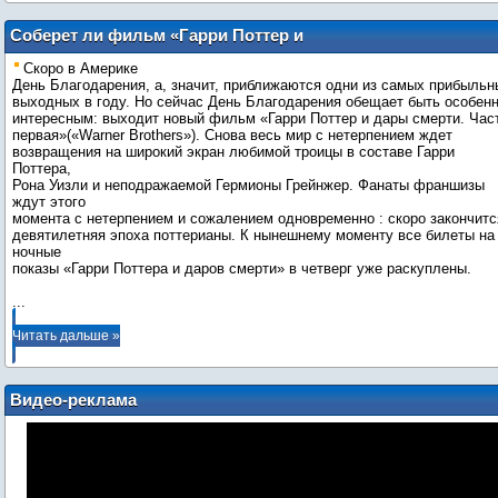
Соберет ли фильм «Гарри Поттер и
дары смерти» больше денег в первые
Скоро в Америке
выходные проката, чем «Сумерки. Сага.
День Благодарения, а, значит, приближаются одни из самых прибыльн
Новолуние»?
выходных в году. Но сейчас День Благодарения обещает быть особен
интересным: выходит новый фильм «Гарри Поттер и дары смерти. Час
первая»(«Warner Brothers»). Снова весь мир с нетерпением ждет
возвращения на широкий экран любимой троицы в составе Гарри
Поттера,
Рона Уизли и неподражаемой Гермионы Грейнжер. Фанаты франшизы
ждут этого
момента с нетерпением и сожалением одновременно : скоро закончитс
девятилетняя эпоха поттерианы. К нынешнему моменту все билеты на
ночные
...
Читать дальше »
Видео-реклама