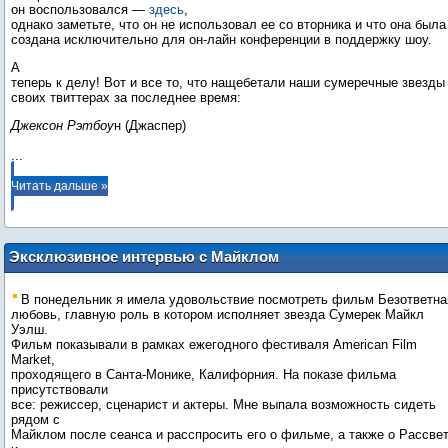
он воспользовался —
здесь
,
однако заметьте, что он не использовал ее со вторника и что она была
создана исключительно для он-лайн конференции в поддержку шоу.
А
теперь к делу! Вот и все то, что нащебетали наши сумеречные звезды
своих твиттерах за последнее время:
Джексон Рэтбоу
...
Читать дальше »
Эксклюзивное интервью с Майклом
Уэлшом
В понедельник я имела удовольствие посмотреть фильм Безответна
любовь, главную роль в котором исполняет звезда Сумерек Майкл
Уэлш.
Фильм показывали в рамках ежегодного фестиваля American Film
Market,
проходящего в Санта-Монике, Калифорния. На показе фильма
присутствовали
все: режиссер, сценарист и актеры. Мне выпала возможность сидеть
рядом с
Майклом после сеанса и расспросить его о фильме, а также о Рассве