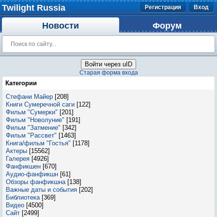
Twilight Russia
Регистрация
Вход
Новости
Форум
Войти через uID
Старая форма входа
Категории
Стефани Майер
[208]
Книги Сумеречной саги
[122]
Фильм "Сумерки"
[201]
Фильм "Новолуние"
[191]
Фильм "Затмение"
[342]
Фильм "Рассвет"
[1463]
Книга/фильм "Гостья"
[1178]
Актеры
[15562]
Галерея
[4926]
Фанфикшен
[670]
Аудио-фанфикшн
[61]
Обзоры фанфикшна
[138]
Важные даты и события
[202]
Библиотека
[369]
Видео
[4500]
Сайт
[2499]