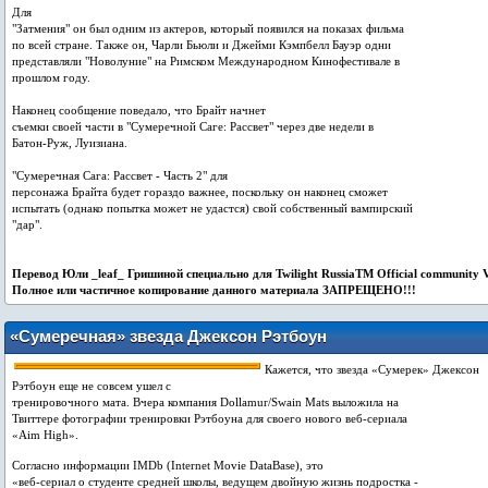
Для
"Затмения" он был одним из актеров, который появился на показах фильма
по всей стране. Также он, Чарли Бьюли и Джейми Кэмпбелл Бауэр одни
представляли "Новолуние" на Римском Международном Кинофестивале в
прошлом году.
Наконец сообщение поведало, что Брайт начнет
съемки своей части в "Сумеречной Саге: Рассвет" через две недели в
Батон-Руж, Луизиана.
"Сумеречная Сага: Рассвет - Часть 2" для
персонажа Брайта будет гораздо важнее, поскольку он наконец сможет
испытать (однако попытка может не удастся) свой собственный вампирский
"дар".
Перевод Юли _leaf_ Гришиной специально для Twilight RussiaTM Оfficial community 
Пoлнoe или чacтичнoe кoпиpoвaниe дaннoгo мaтepиaлa ЗАПРЕЩЕНО!!!
«Сумеречная» звезда Джексон Рэтбоун
тренируется для проекта «Aim High»
Кажется, что звезда «Сумерек» Джексон
Рэтбоун еще не совсем ушел с
тренировочного мата. Вчера компания Dollamur/Swain Mats выложила на
Твиттере фотографии тренировки Рэтбоуна для своего нового веб-сериала
«Aim High».
Согласно информации IMDb (Internet Movie DataBase), это
«веб-сериал о студенте средней школы, ведущем двойную жизнь подростка -