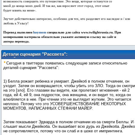
возможность совершить это путешествие. Это вещи, которые останутся со
мной до конца моих дней. И так же, как взрослеет этот город, этот опыт
будет влиять на меня».
Звучит действительно интересно, особенно для тех, кто разделяет его наследие и / или
любовь к Уэльсу!
Перевод выполнен
lusymom
специально для сайта www.twilightrussia.ru. При
копировании материала обязательно укажите активную ссылку на сайт и
автора перевода.
Детали сценария "Рассвета":
СПОЙЛЕРЫ!!!
Сегодня в твиттерах появились следующие записи относительно
деталей сценария "Рассвета":
1) Белла рожает ребенка и умирает. Джейкоб в полном отчаянии, он
уходит. Затем он возвращается, чтобы убить это ЗЛО. Тогда он смотри
на это [зло]. Его глазами вы видите, как пролетают мгновения - ей 2
года, ей 4, ей 9, она подросток, она женщина, и он видит то, когда он
влюбляется в нее. При чтении это не выглядит жутким. Это читается
неплохо. Потому что это УСОВЕРШЕНСТВОВАНИЕ НЕКОТОРЫХ
МОМЕНТОВ, НАПИСАННЫХ СТЕФАНИ МАЙЕР.
Затем показывают Эдварда в полном отчаянии из-за смерти Беллы. И 
слышит мысли Джейкоба. Он вышибает всю дурь из Джейкоба. Джейк