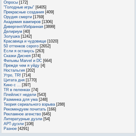
Опросы
[172]
"Голодные игры"
[6405]
Прекрасные создания
[409]
Орудия смерти
[1769]
Академия вампиров
[1306]
Дивергент/Избранная
[3899]
Делириум
[40]
Золушка
[1242]
Красавица и чудовище
[1020]
50 оттенков серого
[2652]
Если я останусь
[263]
Сказки Диснея
[374]
Фильмы Marvel и DC
[664]
Прежде чем я уйду
[4]
Ностальгия
[202]
Утро, TR!
[714]
Цитата дня
[1770]
Кино с ...
[397]
TR в пеленках
[74]
Плейлист недели
[543]
Разминка для ума
[248]
Теория сериального взрыва
[288]
Рекомендуем почитать
[166]
Рекламное агенство
[645]
Литературные дуэли
[54]
АРТ-дуэли
[108]
Разное
[4291]