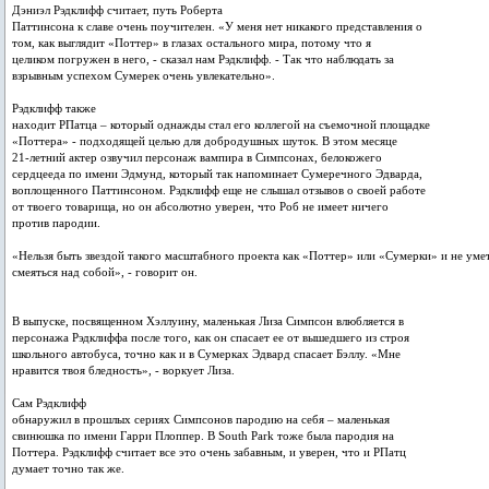
Дэниэл Рэдклифф считает, путь Роберта
Паттинсона к славе очень поучителен. «У меня нет никакого представления о
том, как выглядит «Поттер» в глазах остального мира, потому что я
целиком погружен в него, - сказал нам Рэдклифф. - Так что наблюдать за
взрывным успехом Сумерек очень увлекательно».
Рэдклифф также
находит РПатца – который однажды стал его коллегой на съемочной площадке
«Поттера» - подходящей целью для добродушных шуток. В этом месяце
21-летний актер озвучил персонаж вампира в Симпсонах, белокожего
сердцееда по имени Эдмунд, который так напоминает Сумеречного Эдварда,
воплощенного Паттинсоном. Рэдклифф еще не слышал отзывов о своей работе
от твоего товарища, но он абсолютно уверен, что Роб не имеет ничего
против пародии.
«Нельзя быть звездой такого масштабного проекта как «Поттер» или «Сумерки» и не уме
смеяться над собой», - говорит он.
В выпуске, посвященном Хэллуину, маленькая Лиза Симпсон влюбляется в
персонажа Рэдклиффа после того, как он спасает ее от вышедшего из строя
школьного автобуса, точно как и в Сумерках Эдвард спасает Бэллу. «Мне
нравится твоя бледность», - воркует Лиза.
Сам Рэдклифф
обнаружил в прошлых сериях Симпсонов пародию на себя – маленькая
свинюшка по имени Гарри Плоппер. В South Park тоже была пародия на
Поттера. Рэдклифф считает все это очень забавным, и уверен, что и РПатц
думает точно так же.