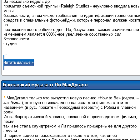
За несколько недель до
прибытия съемочной группы «Raleigh Studios» неуклонно вводила нов
меры
безопасности, в том числе требования по идентификации транспортны
средств и специальные фото-бейджи, которые персонал должен носит
на
протяжении всего рабочего дня. Но, безусловно, самым значительным
изменением является 600%-ное увеличение собственных сил
безопасности
...
Читать дальше »
Британский музыкант Ли МакДугалл
рассказывает о Роберте Паттинсоне
МакДугалл только что выпустил новую песню: «How to Be» (
перев. –
как быть
), которую он изначально написал для фильма с тем же
названием (в рус. прокате «Переходный возраст») с Робом в главной
роли.
Из-за бюрократической машины, связанной с производством фильма,
песня
так и не стала саундтреком и Ли пришлось приберечь её для другого
случая.
В первом видео он рассказывает о песне и о том, как он её