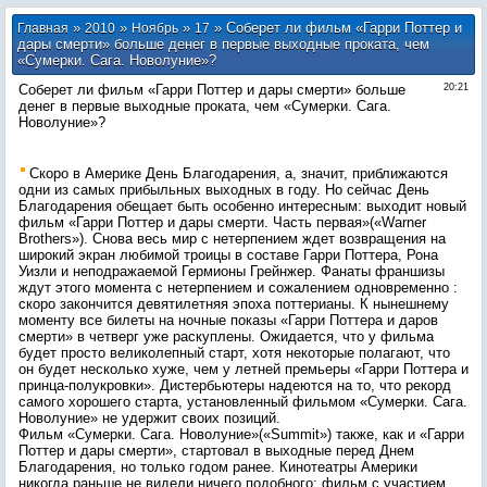
»
»
»
» Соберет ли фильм «Гарри Поттер и
Главная
2010
Ноябрь
17
дары смерти» больше денег в первые выходные проката, чем
«Сумерки. Сага. Новолуние»?
Соберет ли фильм «Гарри Поттер и дары смерти» больше
20:21
денег в первые выходные проката, чем «Сумерки. Сага.
Новолуние»?
Скоро в Америке День Благодарения, а, значит, приближаются
одни из самых прибыльных выходных в году. Но сейчас День
Благодарения обещает быть особенно интересным: выходит новый
фильм «Гарри Поттер и дары смерти. Часть первая»(«Warner
Brothers»). Снова весь мир с нетерпением ждет возвращения на
широкий экран любимой троицы в составе Гарри Поттера, Рона
Уизли и неподражаемой Гермионы Грейнжер. Фанаты франшизы
ждут этого момента с нетерпением и сожалением одновременно :
скоро закончится девятилетняя эпоха поттерианы. К нынешнему
моменту все билеты на ночные показы «Гарри Поттера и даров
смерти» в четверг уже раскуплены. Ожидается, что у фильма
будет просто великолепный старт, хотя некоторые полагают, что
он будет несколько хуже, чем у летней премьеры «Гарри Поттера и
принца-полукровки». Дистербьютеры надеются на то, что рекорд
самого хорошего старта, установленный фильмом «Сумерки. Сага.
Новолуние» не удержит своих позиций.
Фильм «Сумерки. Сага. Новолуние»(«Summit») также, как и «Гарри
Поттер и дары смерти», стартовал в выходные перед Днем
Благодарения, но только годом ранее. Кинотеатры Америки
никогда раньше не видели ничего подобного: фильм с участием