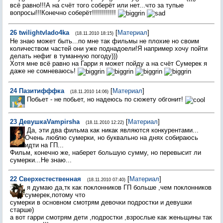
всё равно!!!А на счёт того соберёт или нет...что за тупые
вопросы!!!Конечно соберёт!!!!!!!!!!!!
26
twilightvlado4ka
[
Материал
]
(18.11.2010 18:15)
Не знаю может быть...по мне так фильмы не плохие но своим
количеством частей они уже поднадоели!Я например хочу пойти
делать нефиг в туманную погоду)))
Хотя мне всё равно на Гарри я может пойду а на счёт Сумерек я
даже не сомневаюсь!
24
Пазитифффка
[
Материал
]
(18.11.2010 14:06)
Побьет - не побьет, но надеюсь по сюжету обгонит!
23
ДевушкаVampirsha
[
Материал
]
(18.11.2010 12:22)
Да, эти два фильма как никак являются конкурентами...
Очень люблю сумерки, но буквально на днях собираюсь
идти на ГП...
Фильм, конечно же, наберет большую сумму, но перевысит ли
сумерки...Не знаю...
22
Сверхестественная
[
Материал
]
(18.11.2010 07:40)
я думаю да,тк как поклонников ГП больше ,чем поклонников
сумерек,потому что
сумерки в основном смотрям девочки подростки и девушки
старше)
а вот гарри смотрям дети ,подростки ,взрослые как женьщины так