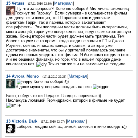
15
Vetuss
[
Материал
]
(17.11.2010 22:39)
Ну что за вопросы?! Конечно соберет! Миллионы школьниц
"сохнут по Гаррику". Если сумерки - в большенстве фильм
для девушек и женщин, то ГП нравится как и девочкам -
фанаткам Гарри, так и парням, которых захватывают
спецэффекты. Эти последнии части должны быть интересными,
много эмоций, герои уже повзрослевшие, ведут самостоятельную
жизнь. Конец второй части будет должен быть трагичным. Тем
более это уже не то время, когда люди не знали о ГП и Джоан
Роулинг, сейчас и писательница, и фильм, и актеры уже
достаточно знамениты, что бы у зрителей появилаось желание
одним из первых увидеть этот фильм. Я бы и сама сходила (хоть
я и не бешеная фанатка), но горе, что в нашем городке даже
кинотеатра нет.
Точно так же я и на затмение не сходила...
14
Avrora_Monro
[
Материал
]
(17.11.2010 22:28)
Конечно соберёт!))
Я даже мужа уговорила сходить на него
Блин, пойду что ли Подарок Пандоры перечитаю))
Наслажусь любимой Гермидракой, которой в фильме не будет
13
Victoria_Dark
[
Материал
]
(17.11.2010 22:07)
соберет.. людям сейчас, зимой, хочется в кино посидеть))