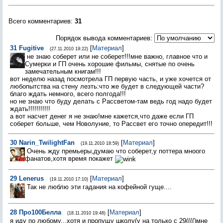
Всего комментариев
:
31
Порядок вывода комментариев:
31
Fugitive
[
Материал
]
(27.11.2010 19:22)
не знаю соберет или не соберет!!!мне важно, главное что и
Сумерки и ГП очень хорошие фильмы, снятые по очень
замечательным книгам!!!
вот неделю назад посмотрела ГП первую часть, и уже хочется от
любопытства на стену лезть:что же будет в следующей части?
благо ждать немного, всего полгода!!!
но не знаю что буду делать с Рассветом-там ведь год надо будет
ждать!!!!!!!!!!!
а вот насчет денег я не знаю!мне кажется,что даже если ГП
соберет больше, чем Новолуние, то Рассвет его точно опередит!!!
30
Narin_TwilightFan
[
Материал
]
(19.11.2010 18:59)
Очень жду премьеры,думаю что соберет,у поттера мноого
фанатов,хотя время покажет
29
Lenerus
[
Материал
]
(19.11.2010 17:10)
Так не люблю эти гадания на кофейной гуще....
28
Про100Белла
[
Материал
]
(18.11.2010 19:48)
я иду по любому...хотя и пропущу школу(у на только с 29(((()мне