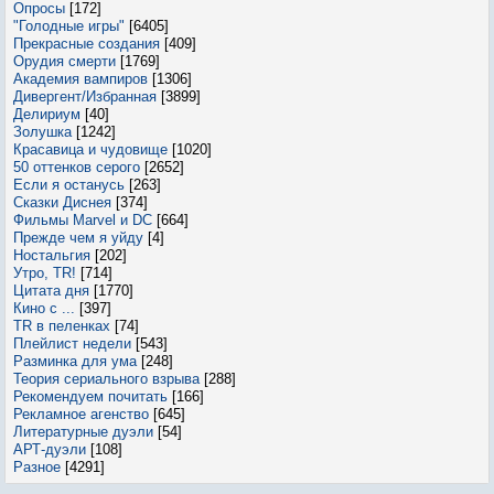
Опросы
[172]
"Голодные игры"
[6405]
Прекрасные создания
[409]
Орудия смерти
[1769]
Академия вампиров
[1306]
Дивергент/Избранная
[3899]
Делириум
[40]
Золушка
[1242]
Красавица и чудовище
[1020]
50 оттенков серого
[2652]
Если я останусь
[263]
Сказки Диснея
[374]
Фильмы Marvel и DC
[664]
Прежде чем я уйду
[4]
Ностальгия
[202]
Утро, TR!
[714]
Цитата дня
[1770]
Кино с ...
[397]
TR в пеленках
[74]
Плейлист недели
[543]
Разминка для ума
[248]
Теория сериального взрыва
[288]
Рекомендуем почитать
[166]
Рекламное агенство
[645]
Литературные дуэли
[54]
АРТ-дуэли
[108]
Разное
[4291]