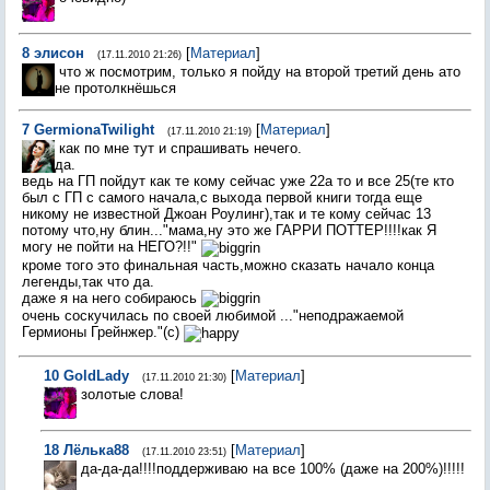
8
элисон
[
Материал
]
(17.11.2010 21:26)
что ж посмотрим, только я пойду на второй третий день ато
не протолкнёшься
7
GermionaTwilight
[
Материал
]
(17.11.2010 21:19)
как по мне тут и спрашивать нечего.
да.
ведь на ГП пойдут как те кому сейчас уже 22а то и все 25(те кто
был с ГП с самого начала,с выхода первой книги тогда еще
никому не известной Джоан Роулинг),так и те кому сейчас 13
потому что,ну блин..."мама,ну это же ГАРРИ ПОТТЕР!!!!как Я
могу не пойти на НЕГО?!!"
кроме того это финальная часть,можно сказать начало конца
легенды,так что да.
даже я на него собираюсь
очень соскучилась по своей любимой ..."неподражаемой
Гермионы Грейнжер."(с)
10
GoldLady
[
Материал
]
(17.11.2010 21:30)
золотые слова!
18
Лёлька88
[
Материал
]
(17.11.2010 23:51)
да-да-да!!!!поддерживаю на все 100% (даже на 200%)!!!!!