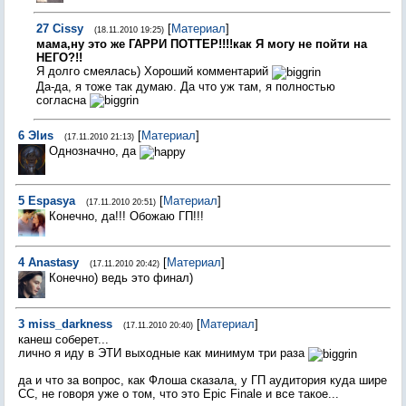
27
Cissy
[
Материал
]
(18.11.2010 19:25)
мама,ну это же ГАРРИ ПОТТЕР!!!!как Я могу не пойти на
НЕГО?!!
Я долго смеялась) Хороший комментарий
Да-да, я тоже так думаю. Да что уж там, я полностью
согласна
6
Эlиs
[
Материал
]
(17.11.2010 21:13)
Однозначно, да
5
Espasya
[
Материал
]
(17.11.2010 20:51)
Конечно, да!!! Обожаю ГП!!!
4
Anastasy
[
Материал
]
(17.11.2010 20:42)
Конечно) ведь это финал)
3
miss_darkness
[
Материал
]
(17.11.2010 20:40)
канеш соберет...
лично я иду в ЭТИ выходные как минимум три раза
да и что за вопрос, как Флоша сказала, у ГП аудитория куда шире
СС, не говоря уже о том, что это Epic Finale и все такое...