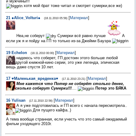
и мужчины!!!
хотя мой брат тоже читал и смотрет сумерки,все же)
21
●Alice_Volturi●
[
Материал
]
(18.11.2010 05:56)
Неа,не соберут
Сумерки всё равно лучше
А
если уж я и пойду на ГП то только из-за Джейми Бауэра
19
Echelon
[
Материал
]
(18.11.2010 00:00)
надеюсь что соберет, ГП достоин этого больше любой
другой книжной-кино серии, это уже легенда, эпическая
вещь даже спустя 10 лет.
17
♥Маленькая_вреденка♥
[
Материал
]
(17.11.2010 23:21)
Мне кажется что Потер не соберёт столько денег,
сколько соберут Сумерки!!!
....
Потер это БЯКА
16
Yulisan
[
Материал
]
(17.11.2010 22:56)
А я уже подготовилась и ГП всего с начала пересмотрела..
Для пущего кайфа..)
А тема вообще странная, если учесть что это самый ожидаемый
фильм уходящего 2010г.