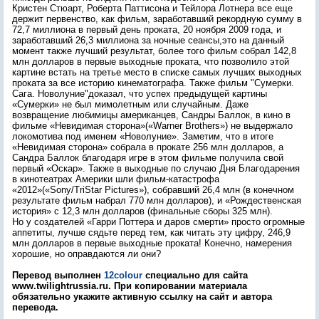
Кристен Стюарт, Роберта Паттисона и Тейлора Лотнера все еще
держит первенство, как фильм, заработавший рекордную сумму в
72,7 миллиона в первый день проката, 20 ноября 2009 года, и
заработавший 26,3 миллиона за ночные сеансы,это на данный
момент также лучший результат, более того фильм собрал 142,8
млн долларов в первые выходные проката, что позволило этой
картине встать на третье место в списке самых лучших выходных
проката за все историю кинематографа. Также фильм "Сумерки.
Сага. Новолуние"доказал, что успех предыдущей картины
«Сумерки» не был мимолетным или случайным. Даже
возвращение любимицы американцев, Сандры Баллок, в кино в
фильме «Невидимая сторона»(«Warner Brothers») не выдержало
локомотива под именем «Новолуние». Заметим, что в итоге
«Невидимая сторона» собрала в прокате 256 млн долларов, а
Сандра Баллок благодаря игре в этом фильме получила свой
первый «Оскар». Также в выходные по случаю Дня Благодарения
в кинотеатрах Америки шли фильм-катастрофа
«2012»(«Sony/TriStar Pictures»), собравший 26,4 млн (в конечном
результате фильм набрал 770 млн долларов), и «Рождественская
история» с 12,3 млн долларов (финальные сборы 325 млн).
Но у создателей «Гарри Поттера и даров смерти» просто огромные
аппетиты, лучше сядьте перед тем, как читать эту цифру, 246,9
млн долларов в первые выходные проката! Конечно, намерения
хорошие, но оправдаются ли они?
Перевод выполнен
12colour
специально для сайта
www.twilightrussia.ru. При копировании материала
обязательно укажите активную ссылку на сайт и автора
перевода.