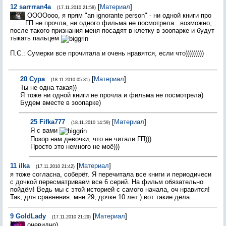
12
sarrrran4a
[
Материал
]
(17.11.2010 21:58)
ООООооо, я прям "an ignorante person" - ни одной книги про
ГП не прочла, ни одного фильма не посмотрела...возможно,
после такого признания меня посадят в клетку в зоопарке и будут
тыкать пальцем
П.С.: Сумерки все прочитала и очень нравятся, если что)))))))))
20
Cypa
[
Материал
]
(18.11.2010 05:31)
Ты не одна такая))
Я тоже ни одной книги не прочла и фильма не посмотрела)
Будем вместе в зоопарке)
25
Fifka777
[
Материал
]
(18.11.2010 14:59)
Я с вами
Позор нам девочки, что не читали ГП)))
Просто это немного не моё)))
11
ilka
[
Материал
]
(17.11.2010 21:42)
я тоже согласна, соберёт. Я перечитала все книги и периодичеси
с дочкой пересматриваем все 6 серий. На фильм обязательно
пойдём! Ведь мы с этой историей с самого начала, оч нравится!
Так, для сравнения: мне 29, дочке 10 лет:) вот такие дела....
9
GoldLady
[
Материал
]
(17.11.2010 21:29)
очевидно)