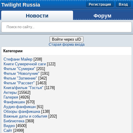
Twilight Russia
Регистрация
Вход
Новости
Форум
Войти через uID
Старая форма входа
Категории
Стефани Майер
[208]
Книги Сумеречной саги
[122]
Фильм "Сумерки"
[201]
Фильм "Новолуние"
[191]
Фильм "Затмение"
[342]
Фильм "Рассвет"
[1463]
Книга/фильм "Гостья"
[1178]
Актеры
[15562]
Галерея
[4926]
Фанфикшен
[670]
Аудио-фанфикшн
[61]
Обзоры фанфикшна
[138]
Важные даты и события
[202]
Библиотека
[369]
Видео
[4500]
Сайт
[2499]