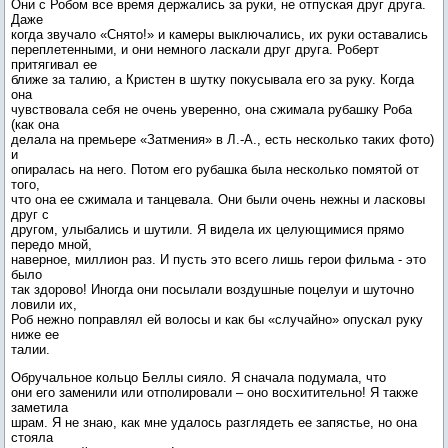
Они с Робом все время держались за руки, не отпуская друг друга.
Даже
когда звучало «Снято!» и камеры выключались, их руки оставались
переплетенными, и они немного ласкали друг друга. Роберт
притягивал ее
ближе за талию, а Кристен в шутку покусывала его за руку. Когда
она
чувствовала себя не очень уверенно, она сжимала рубашку Роба
(как она
делала на премьере «Затмения» в Л.-А., есть несколько таких фото)
и
опиралась на него. Потом его рубашка была несколько помятой от
того,
что она ее сжимала и танцевала. Они были очень нежны и ласковы
друг с
другом, улыбались и шутили. Я видела их целующимися прямо
передо мной,
наверное, миллион раз. И пусть это всего лишь герои фильма - это
было
так здорово! Иногда они посылали воздушные поцелуи и шуточно
ловили их,
Роб нежно поправлял ей волосы и как бы «случайно» опускал руку
ниже ее
талии.
Обручальное кольцо Беллы сияло. Я сначала подумала, что
они его заменили или отполировали – оно восхитительно! Я также
заметила
шрам. Я не знаю, как мне удалось разглядеть ее запястье, но она
стояла