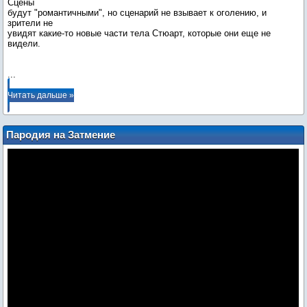
Сцены
будут "романтичными", но сценарий не взывает к оголению, и
зрители не
увидят какие-то новые части тела Стюарт, которые они еще не
видели.
...
Читать дальше »
Пародия на Затмение