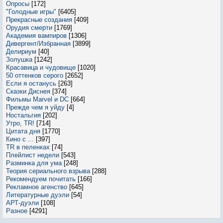
Опросы
[172]
"Голодные игры"
[6405]
Прекрасные создания
[409]
Орудия смерти
[1769]
Академия вампиров
[1306]
Дивергент/Избранная
[3899]
Делириум
[40]
Золушка
[1242]
Красавица и чудовище
[1020]
50 оттенков серого
[2652]
Если я останусь
[263]
Сказки Диснея
[374]
Фильмы Marvel и DC
[664]
Прежде чем я уйду
[4]
Ностальгия
[202]
Утро, TR!
[714]
Цитата дня
[1770]
Кино с ...
[397]
TR в пеленках
[74]
Плейлист недели
[543]
Разминка для ума
[248]
Теория сериального взрыва
[288]
Рекомендуем почитать
[166]
Рекламное агенство
[645]
Литературные дуэли
[54]
АРТ-дуэли
[108]
Разное
[4291]