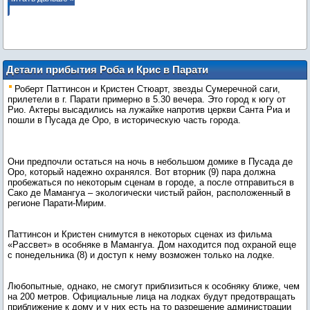
Детали прибытия Роба и Крис в Парати
Роберт Паттинсон и Кристен Стюарт, звезды Сумеречной саги,
прилетели в г. Парати примерно в 5.30 вечера. Это город к югу от
Рио. Актеры высадились на лужайке напротив церкви Санта Риа и
пошли в Пусада де Оро, в историческую часть города.
Они предпочли остаться на ночь в небольшом домике в Пусада де
Оро, который надежно охранялся. Вот вторник (9) пара должна
пробежаться по некоторым сценам в городе, а после отправиться в
Сако де Мамангуа – экологически чистый район, расположенный в
регионе Парати-Мирим.
Паттинсон и Кристен снимутся в некоторых сценах из фильма
«Рассвет» в особняке в Мамангуа. Дом находится под охраной еще
с понедельника (8) и доступ к нему возможен только на лодке.
Любопытные, однако, не смогут приблизиться к особняку ближе, чем
на 200 метров. Официальные лица на лодках будут предотвращать
приближение к дому и у них есть на то разрешение администрации