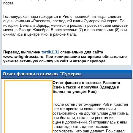
порта.
Голливудская пара находится в Рио с прошлой пятницы, снимая
сцены фильма «Рассвет», последней книги Сумеречной серии. По
истории, Белла и Эдвард женятся и решают провести свой медовый
месяц в Рио-де-Жанейро. В воскресенье (7) и в понедельник (8) они
снимались в центре Рио, в районе Лапа.
Перевод выполнен
tortik1131
специально для сайта
www.twilightrussia.ru. При копировании материала обязательно
укажите активную ссылку на сайт и автора перевода.
Отчет фанатки о съемках "Сумерки.
Сага. Рассвет"
Отчет фанатки о съемках Рассвета
(сцена такси и прогулка Эдварда и
Беллы по улицам Рио)
После сотен лет ожидания Роб и Кристен
все же приехали около полуночи и
остановились на другой улице для грима,
они болтали, пока шли репетиции
сцен и дополнений. Я отправилась к ним
в надежде хоть одним глазком
посмотреть, что они делают. Роб сидел