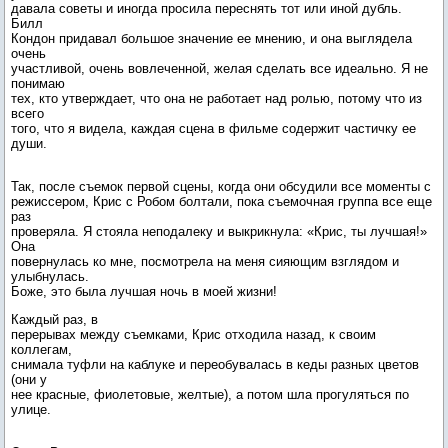
давала советы и иногда просила переснять тот или иной дубль.
Билл
Кондон придавал большое значение ее мнению, и она выглядела
очень
участливой, очень вовлеченной, желая сделать все идеально. Я не
понимаю
тех, кто утверждает, что она не работает над ролью, потому что из
всего
того, что я видела, каждая сцена в фильме содержит частичку ее
души.
Так, после съемок первой сцены, когда они обсудили все моменты с
режиссером, Крис с Робом болтали, пока съемочная группа все еще
раз
проверяла. Я стояла неподалеку и выкрикнула: «Крис, ты лучшая!»
Она
повернулась ко мне, посмотрела на меня сияющим взглядом и
улыбнулась.
Боже, это была лучшая ночь в моей жизни!
Каждый раз, в
перерывах между съемками, Крис отходила назад, к своим
коллегам,
снимала туфли на каблуке и переобувалась в кеды разных цветов
(они у
нее красные, фиолетовые, желтые), а потом шла прогуляться по
улице.