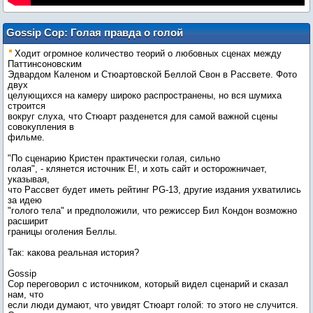
Gossip Cop: Голая правда о голой
Кристен Стюарт в "Рассвете"
Ходит огромное количество теорий о любовных сценах между
Паттинсоновским
Эдвардом Каленом и Стюартовской Беллой Свон в Рассвете. Фото
двух
целующихся на камеру широко распространены, но вся шумиха
строится
вокруг слуха, что Стюарт разденется для самой важной сцены
совокупления в
фильме.
"По сценарию Кристен практически голая, сильно
голая", - клянется источник Е!, и хоть сайт и осторожничает,
указывая,
что Рассвет будет иметь рейтинг PG-13, другие издания ухватились
за идею
"голого тела" и предположили, что режиссер Бил Кондон возможно
расширит
границы оголения Беллы.
Так: какова реальная история?
Gossip
Cop переговорил с источником, который видел сценарий и сказал
нам, что
если люди думают, что увидят Стюарт голой: то этого не случится.