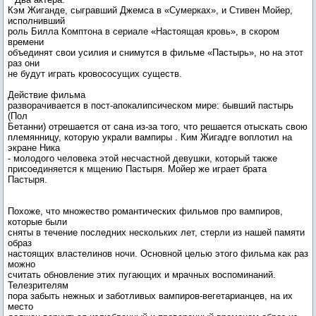
Кэм Жиганде, сыгравший Джемса в «Сумерках», и Стивен Мойер,
исполнивший
роль Билла Комптона в сериале «Настоящая кровь», в скором
времени
объединят свои усилия и снимутся в фильме «Пастырь», но на этот
раз они
не будут играть кровососущих существ.
Действие фильма
разворачивается в пост-апокалипсическом мире: бывший пастырь
(Пол
Бетанни) отрешается от сана из-за того, что решается отыскать свою
племянницу, которую украли вампиры . Ким Жигадге воплотил на
экране Ника
- молодого человека этой несчастной девушки, который также
присоединяется к мщению Пастыря. Мойер же играет брата
Пастыря.
Похоже, что множество романтических фильмов про вампиров,
которые были
сняты в течение последних нескольких лет, стерли из нашей памяти
образ
настоящих властелинов ночи. Основной целью этого фильма как раз
можно
считать обновление этих пугающих и мрачных воспоминаний.
Телезрителям
пора забыть нежных и заботливых вампиров-вегетарианцев, на их
место