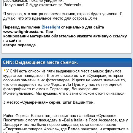
расслабимся, пока не увидим их.
Целую вас! Я буду охотиться за Робстен!»
Я уверена, что завтра во время съемок, охрана будет усилена. Я
думаю, что это идеальное место для острова Эсме!
Перевод выполнен
Blesslight
специально для сайта
www.twilightrussia.ru. При
копировании материала обязательно укажите активную ссылку
на сайт и
автора перевода.
CNN: Выдающиеся места съемок,
которые стоит посетить
У CNN есть список из пяти выдающихся мест съемок фильмов,
куда стоит наведаться. В этом списке есть и «Сумерки», которые
особенно заметны в их фотогалерее. И даже не имеет значения то,
что они выделяют только Форкс и Ла Пуш, и у них нет ни единой
фотографии со съемок в Портленде, Ванкувере или
Монтепульчиано. Мы думаем, что с этим списком стоит считаться.
3 место: «Сумеречная» серия, штат Вашингтон.
Район Форкса, Вашингтон, возносит вас на небеса «Сумерек».
Посетители смогут пообедать в «Bella Italia» в Порт Анжелесе, где у
Эдварда и Беллы было первое свидание, остановиться возле
«Спортивных товаров Форкса», где Белла работала; и отправиться в