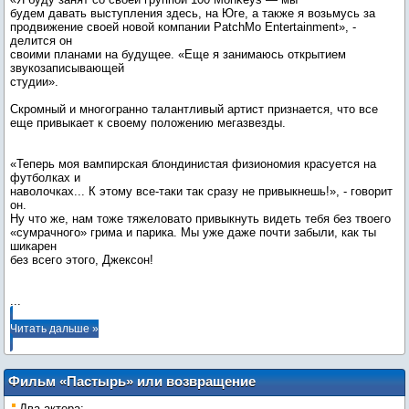
будем давать выступления здесь, на Юге, а также я возьмусь за
продвижение своей новой компании PatchMo Entertainment», -
делится он
своими планами на будущее. «Еще я занимаюсь открытием
звукозаписывающей
студии».
Скромный и многогранно талантливый артист признается, что все
еще привыкает к своему положению мегазвезды.
«Теперь моя вампирская блондинистая физиономия красуется на
футболках и
наволочках... К этому все-таки так сразу не привыкнешь!», - говорит
он.
Ну что же, нам тоже тяжеловато привыкнуть видеть тебя без твоего
«сумрачного» грима и парика. Мы уже даже почти забыли, как ты
шикарен
без всего этого, Джексон!
...
Читать дальше »
Фильм «Пастырь» или возвращение
кровожадных вампиров
Два актера: