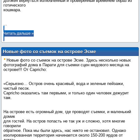
должен вернуться излюбленный и проверенный временем образ из
готического
кошмара.
...
Читать дальше »
Новые фото со съемок на острове Эсме
Новые фото со съемок на острове Эсме. Здесь несколько новых
фотографий дома в Парати для съемки сцен медового месяца на
острове!!! От Capricho:
«Серьезно… Остров очень красивый, вода и зеленые пейзажи,
чистый песок.
Capricho оказались там первыми, и только один человек дежурит
там.
На острове есть огромный дом, где проводят съемки, и маленький
домик
для гостей. На остров попасть не так уж и сложно, хотя многие
говорили
обратное. Пока мы были здесь, нас никто не остановил. Однако
изолированная территория начинается около 150-200 ярдов от
дома».