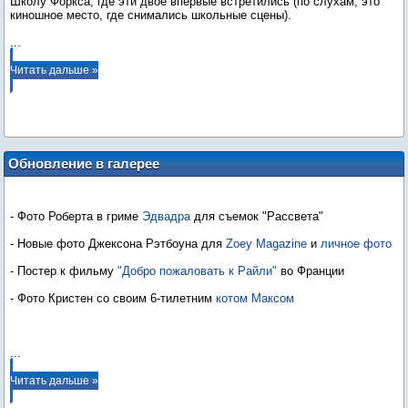
Школу Форкса, где эти двое впервые встретились (по слухам, это
...
Читать дальше »
Обновление в галерее
- Фото Роберта в гриме
Эдвадра
для съемок "Рассвета"
- Новые фото Джексона Рэтбоуна для
Zoey Magazine
и
личное фото
- Постер к фильму
"Добро пожаловать к Райли"
во Франции
- Фото Кристен со своим 6-тилетним
котом Максом
...
Читать дальше »