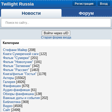
Twilight Russia
Регистрация
Вход
Новости
Форум
Войти через uID
Старая форма входа
Категории
Стефани Майер
[208]
Книги Сумеречной саги
[122]
Фильм "Сумерки"
[201]
Фильм "Новолуние"
[191]
Фильм "Затмение"
[342]
Фильм "Рассвет"
[1463]
Книга/фильм "Гостья"
[1178]
Актеры
[15562]
Галерея
[4926]
Фанфикшен
[670]
Аудио-фанфикшн
[61]
Обзоры фанфикшна
[138]
Важные даты и события
[202]
Библиотека
[369]
Видео
[4500]
Сайт
[2499]