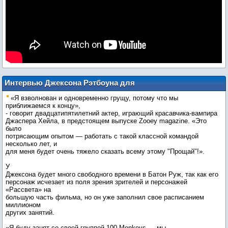
Интервью Джексона Рэтбоуна для
Zooey Magazine
«Я взволнован и одновременно грущу, потому что мы
приближаемся к концу»,
- говорит двадцатипятилетний актер, играющий красавчика-вампира
Джаспера Хейла, в предстоящем выпуске Zooey magazine. «Это
было
потрясающим опытом — работать с такой классной командой
несколько лет, и
для меня будет очень тяжело сказать всему этому "Прощай"!».
У
Джексона будет много свободного времени в Батон Руж, так как его
персонаж исчезает из поля зрения зрителей и персонажей
«Рассвета» на
большую часть фильма, но он уже заполнил свое расписанием
миллионом
других занятий.
«Я буду занят со своей группой 100 Monkeys — мы