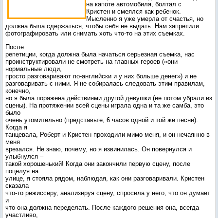
на капоте автомобиля, болтал с
Кристен и смеялся как ребенок.
Мысленно я уже умерла от счастья, но
должна была сдержаться, чтобы себя не выдать. Нам запретили
фотографировать или снимать хоть что-то на этих съемках.
После
репетиции, когда должна была начаться серьезная съемка, нас
проинструктировали не смотреть на главных героев («они
нормальные люди,
просто разговаривают по-английски и у них больше денег») и не
разговаривать с ними. Я не собиралась следовать этим правилам,
конечно,
но я была поражена действиями другой девушки (ее потом убрали из
сцены). На протяжении всей сцены играла одна и та же самба, это
было
очень утомительно (представьте, 6 часов одной и той же песни).
Когда я
танцевала, Роберт и Кристен проходили мимо меня, и он нечаянно в
меня
врезался. Не знаю, почему, но я извинилась. Он повернулся и
улыбнулся –
такой хорошенький! Когда они закончили первую сцену, после
поцелуя на
улице, я стояла рядом, наблюдая, как они разговаривали. Кристен
сказала
что-то режиссеру, анализируя сцену, спросила у него, что он думает
и
что она должна переделать. После каждого решения она, всегда
участливо,