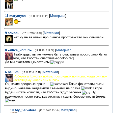
11
marymyan
[
Материал
]
(18.11.2010 00:41)
9
элисон
[
Материал
]
(17.11.2010 18:09)
нет ну чё за олени про личное пространство они слышали
8
●Alice_Volturi●
[
Материал
]
(17.11.2010 17:08)
Твайхарды, вы не можете быть счастливы просто хотя бы от
того, что Робстен счастливы?[color=red]
Да мы счастливы,счастливы
6
nelli-m
[
Материал
]
(17.11.2010 16:11)
Роберта и Кристен поймал сотрудник полиции, когда они по-
настоящему «шалили» в Рио?
Ой, какие бредовые враки....
Такие фанатазии были ,
видимо, навеяны недавними съёмками на пляже
Скоро
будем читать новости, что Робстен ждут ребёнка
Ну,
разумеется после того, как отснимут сцены беременности Беллы
10
Aly_Salvatore
[
Материал
]
(17.11.2010 23:14)