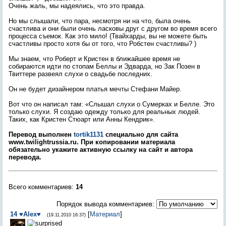
Очень жаль, мы надеялись, что это правда.
Но мы слышали, что пара, несмотря ни на что, была очень
счастлива и они были очень ласковы друг с другом во время всего
процесса съемок. Как это мило! (Твайхарды, вы не можете быть
счастливы просто хотя бы от того, что Робстен счастливы? )
Мы знаем, что Роберт и Кристен в ближайшее время не
собираются идти по стопам Беллы и Эдварда, но Зак Позен в
Твиттере развеял слухи о свадьбе последних.
Он не будет дизайнером платья мечты Стефани Майер.
Вот что он написал там: «Слышал слухи о Сумерках и Белле. Это
только слухи. Я создаю одежду только для реальных людей.
Таких, как Кристен Стюарт или Анны Кендрик».
Перевод выполнен
tortik1131
специально для сайта
www.twilightrussia.ru. При копировании материала
обязательно укажите активную ссылку на сайт и автора
перевода.
Всего комментариев
:
14
Порядок вывода комментариев:
14
♥Alex♥
[
Материал
]
(19.11.2010 16:37)