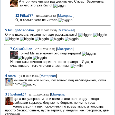
А что,я уже читала раз десять что Стюарт беременна.
Так что это уже было!
12
Fifka777
[
Материал
]
(18.11.2010 12:57)
О, я только чего не читала
5
twilightvlado4ka
[
Материал
]
(17.11.2010 15:54)
Они в шахматы играли не надо рассказывать!
7
GalkaCullen
[
Материал
]
(17.11.2010 16:48)
Точно! Мы все можем это подтвердить!
Но все таки хочется верить что это правда... И да, я
счастлива от того что они счастливы!
4
stara
[
Материал
]
(17.11.2010 15:26)
ни какой личной жизни, постоянно под наблюдением, сума
сойти
3
@pelsink@
[
Материал
]
(17.11.2010 14:59)
цена популярности, они сами знали на что идут, когда
выбирали карьеру, бедные не бедные, но им не грех
жаловаться - у них поклонники по всему миру, а гонорары
просто баснословные, пусть терпят, у медали, как говорится, две
стороныя