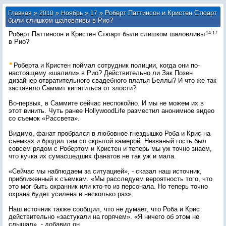
»
»
»
» Роберт Паттинсон и Кристен Стюарт
Главная
2010
Ноябрь
17
были слишком шаловливы в Рио?
Роберт Паттинсон и Кристен Стюарт были слишком шаловливы
14:17
в Рио?
Роберта и Кристен поймал сотрудник полиции, когда они по-
настоящему «шалили» в Рио? Действительно ли Зак Позен
дизайнер отвратительного свадебного платья Беллы? И что же так
заставило Саммит кипятиться от злости?
Во-первых, в Саммите сейчас неспокойно. И мы не можем их в
этот винить. Чуть ранее HollywoodLife разместил анонимное видео
со съемок «Рассвета».
Видимо, фанат пробрался в любовное гнездышко Роба и Крис на
съемках и бродил там со скрытой камерой. Незваный гость был
совсем рядом с Робертом и Кристен и теперь мы уж точно знаем,
что кучка их сумасшедших фанатов не так уж и мала.
«Сейчас мы наблюдаем за ситуацией», - сказал наш источник,
приближенный к съемкам. «Мы расследуем вероятность того, что
это мог быть охранник или кто-то из персонала. Но теперь точно
охрана будет усилена в несколько раз».
Наш источник также сообщил, что не думает, что Роба и Крис
действительно «застукали на горячем». «Я ничего об этом не
слышал», - добавил он.