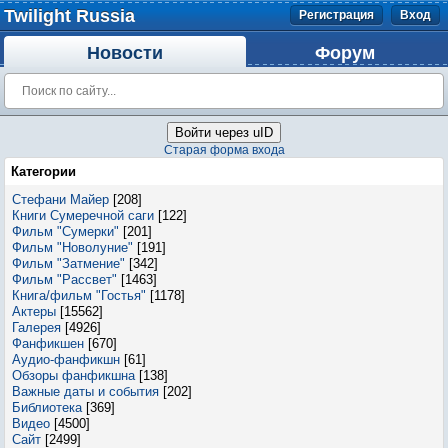
Twilight Russia
Регистрация
Вход
Новости
Форум
Войти через uID
Старая форма входа
Категории
Стефани Майер
[208]
Книги Сумеречной саги
[122]
Фильм "Сумерки"
[201]
Фильм "Новолуние"
[191]
Фильм "Затмение"
[342]
Фильм "Рассвет"
[1463]
Книга/фильм "Гостья"
[1178]
Актеры
[15562]
Галерея
[4926]
Фанфикшен
[670]
Аудио-фанфикшн
[61]
Обзоры фанфикшна
[138]
Важные даты и события
[202]
Библиотека
[369]
Видео
[4500]
Сайт
[2499]