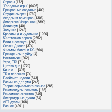
Опросы
[172]
"Голодные игры"
[6405]
Прекрасные создания
[409]
Орудия смерти
[1769]
Академия вампиров
[1306]
Дивергент/Избранная
[3899]
Делириум
[40]
Золушка
[1242]
Красавица и чудовище
[1020]
50 оттенков серого
[2652]
Если я останусь
[263]
Сказки Диснея
[374]
Фильмы Marvel и DC
[664]
Прежде чем я уйду
[4]
Ностальгия
[202]
Утро, TR!
[714]
Цитата дня
[1770]
Кино с ...
[397]
TR в пеленках
[74]
Плейлист недели
[543]
Разминка для ума
[248]
Теория сериального взрыва
[288]
Рекомендуем почитать
[166]
Рекламное агенство
[645]
Литературные дуэли
[54]
АРТ-дуэли
[108]
Разное
[4291]