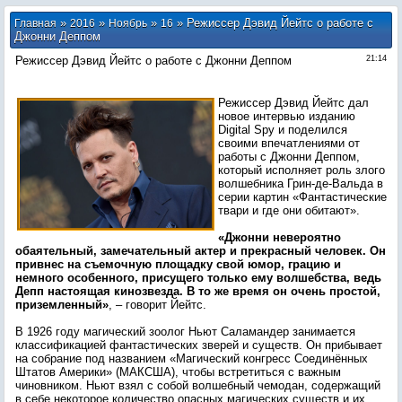
»
»
»
» Режиссер Дэвид Йейтс о работе с
Главная
2016
Ноябрь
16
Джонни Деппом
Режиссер Дэвид Йейтс о работе с Джонни Деппом
21:14
Режиссер Дэвид Йейтс дал
новое интервью изданию
Digital Spy и поделился
своими впечатлениями от
работы с Джонни Деппом,
который исполняет роль злого
волшебника Грин-де-Вальда в
серии картин «Фантастические
твари и где они обитают».
«Джонни невероятно
обаятельный, замечательный актер и прекрасный человек. Он
привнес на съемочную площадку свой юмор, грацию и
немного особенного, присущего только ему волшебства, ведь
Депп настоящая кинозвезда. В то же время он очень простой,
приземленный»
, – говорит Йейтс.
В 1926 году магический зоолог Ньют Саламандер занимается
классификацией фантастических зверей и существ. Он прибывает
на собрание под названием «Магический конгресс Соединённых
Штатов Америки» (МАКСША), чтобы встретиться с важным
чиновником. Ньют взял с собой волшебный чемодан, содержащий
в себе некоторое количество опасных магических существ и их