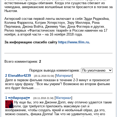
естественные среды обитания. Когда эти существа сбегают из
чемодана, американские волшебные власти бросаются в погоню за
Ньютом.
Актерский состав первой ленты включает в себя
Эдди Редмэйна,
Колина Фаррелла, Кэтрин Уотерстоун, Эзру Миллера, Рона
Перлмана, Джона Войта, Джемму Чан, Дэна Фоглера и других.
Релиз первых «Фантастических тварей» в России намечен на 17
ноября, а второй части – на 16 ноября 2018 года.
За информацию спасибо сайту
https://www.film.ru
.
Всего комментариев
:
2
Порядок вывода комментариев:
2
ElenaMor4239
[
Материал
]
(20.11.2016 01:04)
Депп в первом фильме показан в течение 2-3 минут и произносит
всего одну фразу: "Все мы умрем"! Возможно во втором фильме
его будет больше......
1
♥ღАврораღ♥
[
Материал
]
(16.11.2016 21:34)
Ну еще бы, это же Джонни Дэпп, ему отлично удаются такие
роли, где требуется приложить максимум сил и
воображение, чтобы создать яркий и необычный образ, да это,
можно сказать, фишка Дэппа! Так что не удивительно, что его