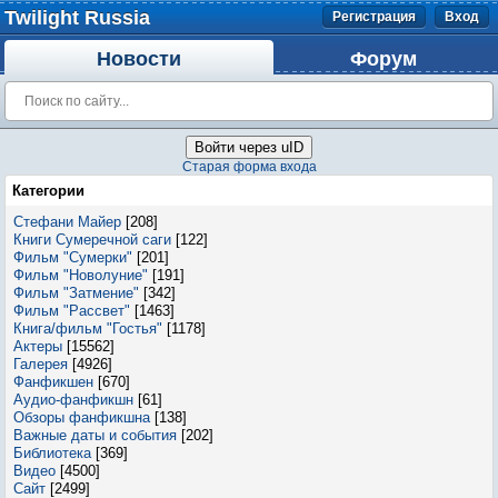
Twilight Russia
Регистрация
Вход
Новости
Форум
Войти через uID
Старая форма входа
Категории
Стефани Майер
[208]
Книги Сумеречной саги
[122]
Фильм "Сумерки"
[201]
Фильм "Новолуние"
[191]
Фильм "Затмение"
[342]
Фильм "Рассвет"
[1463]
Книга/фильм "Гостья"
[1178]
Актеры
[15562]
Галерея
[4926]
Фанфикшен
[670]
Аудио-фанфикшн
[61]
Обзоры фанфикшна
[138]
Важные даты и события
[202]
Библиотека
[369]
Видео
[4500]
Сайт
[2499]