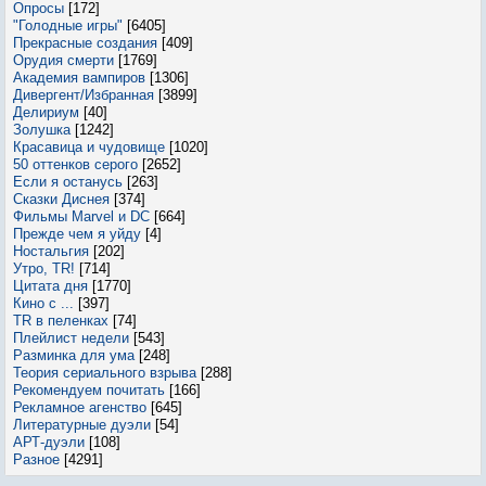
Опросы
[172]
"Голодные игры"
[6405]
Прекрасные создания
[409]
Орудия смерти
[1769]
Академия вампиров
[1306]
Дивергент/Избранная
[3899]
Делириум
[40]
Золушка
[1242]
Красавица и чудовище
[1020]
50 оттенков серого
[2652]
Если я останусь
[263]
Сказки Диснея
[374]
Фильмы Marvel и DC
[664]
Прежде чем я уйду
[4]
Ностальгия
[202]
Утро, TR!
[714]
Цитата дня
[1770]
Кино с ...
[397]
TR в пеленках
[74]
Плейлист недели
[543]
Разминка для ума
[248]
Теория сериального взрыва
[288]
Рекомендуем почитать
[166]
Рекламное агенство
[645]
Литературные дуэли
[54]
АРТ-дуэли
[108]
Разное
[4291]