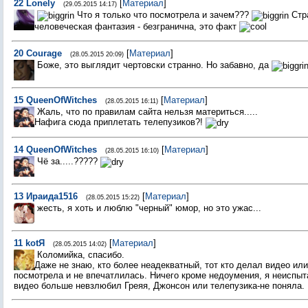
22
Lonely
[
Материал
]
(29.05.2015 14:17)
Что я только что посмотрела и зачем???
Стр
человеческая фантазия - безгранична, это факт
20
Courage
[
Материал
]
(28.05.2015 20:09)
Боже, это выглядит чертовски странно. Но забавно, да
15
QueenOfWitches
[
Материал
]
(28.05.2015 16:11)
Жаль, что по правилам сайта нельзя материться.....
Нафига сюда приплетать телепузиков?!
14
QueenOfWitches
[
Материал
]
(28.05.2015 16:10)
Чё за.....?????
13
Ираида1516
[
Материал
]
(28.05.2015 15:22)
жесть, я хоть и люблю "черный" юмор, но это ужас...
11
kotЯ
[
Материал
]
(28.05.2015 14:02)
Коломийка, спасибо.
Даже не знаю, кто более неадекватный, тот кто делал видео или
посмотрела и не впечатлилась. Ничего кроме недоумения, я неиспыта
видео больше невзлюбил Греяя, Джонсон или телепузика-не поняла.