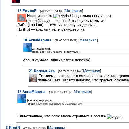
12
ЕвинаЕ
[
Материал
]
(28.05.2015 14:18)
Неее, девочка
Специально погуглила)
Дипси (Dipsy) — зелёный телепузик-мальчик.
ЛяЛя (Laa-Laa) — жёлтый телепузик-девочка.
По (Po) — красный телепузик-девочка.
18
АкваМарина
[
Материал
]
(28.05.2015 19:57)
Цитата
ЕвинаЕ
Неее, девочка Специально погуглила)
Ааа, я думала, лишь желтая девочка)
21
Коломийка
[
Материал
]
(28.05.2015 20:10)
По-моему, автору сего клипа не важно было, девоч
главное цвет. Так что повезло, что красной оказал
17
АкваМарина
[
Материал
]
(28.05.2015 19:55)
Цитата
♥ღАврораღ♥
Ты единственная, наверное, кто заметил это
Единственное, что показалось странным в ролике
6
KimiR
[
Материал
]
(27.05.2015 23:18)