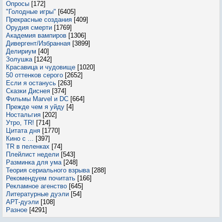
Опросы
[172]
"Голодные игры"
[6405]
Прекрасные создания
[409]
Орудия смерти
[1769]
Академия вампиров
[1306]
Дивергент/Избранная
[3899]
Делириум
[40]
Золушка
[1242]
Красавица и чудовище
[1020]
50 оттенков серого
[2652]
Если я останусь
[263]
Сказки Диснея
[374]
Фильмы Marvel и DC
[664]
Прежде чем я уйду
[4]
Ностальгия
[202]
Утро, TR!
[714]
Цитата дня
[1770]
Кино с ...
[397]
TR в пеленках
[74]
Плейлист недели
[543]
Разминка для ума
[248]
Теория сериального взрыва
[288]
Рекомендуем почитать
[166]
Рекламное агенство
[645]
Литературные дуэли
[54]
АРТ-дуэли
[108]
Разное
[4291]