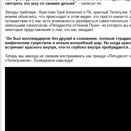
смотреть это шоу со своими детьми"
, - написал он.
Звезды трейлера - Кристиан Грей (конечно) и По, красный Телепузик.
можем объяснить, что происходит в этом видео, это просто какое-то
путешествие и у вас есть возможность разобраться самостоятельно. 
небольшим синопсисом «Пятидесяти оттенков Пузи», из которого вы 
некоторое представление о том, что вас ожидает:
"
Он был миллиардером без друзей и сознанием, полным страдан
мифическим существом и искала волшебный шар. Но когда крас
встречает красного внутри, что-то глубоко внутри пробуждается
Теперь мы никогда не сможем воспринимать как прежде «Пятьдесят о
«Телепузиков». Осквернили навсегда!