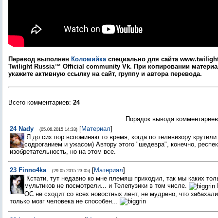
Перевод выполнен
Коломийка
специально для сайта www.twilight
Twilight Russia™ Оfficial community Vk. При копировании матери
укажите активную ссылку на сайт, группу и автора перевода.
Всего комментариев
:
24
Порядок вывода комментариев
24
Nady
[
Материал
]
(05.06.2015 14:33)
Я до сих пор вспоминаю то время, когда по телевизору крутили
содроганием и ужасом) Автору этого "шедевра", конечно, респек
изобретательность, но на этом все.
23
Finno4ka
[
Материал
]
(29.05.2015 23:05)
Кстати, тут недавно ко мне племяш приходил, так мы каких тол
мультиков не посмотрели... и Телепузики в том числе.
ОС не сходит со всех новостных лент, не мудрено, что забахали
только мозг человека не способен...