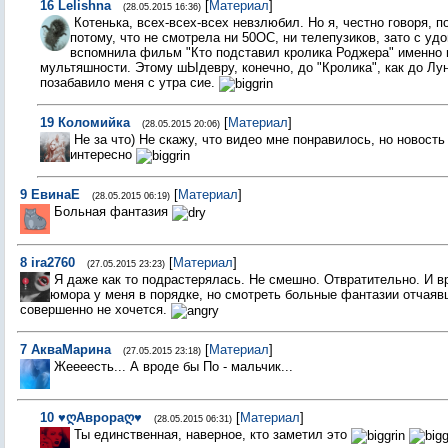
16
Lelishna
[
Материал
]
(28.05.2015 16:36)
Котенька, всех-всех-всех невзлюбил. Но я, честно говоря, 
потому, что не смотрела ни 50ОС, ни телепузиков, зато с уд
вспомнила фильм "Кто подставил кролика Роджера" именно и
мультяшности. Этому шЫдевру, конечно, до "Кролика", как до Лу
позабавило меня с утра сие.
19
Коломийка
[
Материал
]
(28.05.2015 20:06)
Не за что) Не скажу, что видео мне понравилось, но новост
интересно
9
ЕвинаЕ
[
Материал
]
(28.05.2015 06:19)
Больная фантазия
8
ira2760
[
Материал
]
(27.05.2015 23:23)
Я даже как то подрастерялась. Не смешно. Отвратительно. И в
юмора у меня в порядке, но смотреть больные фантазии отчая
совершенно не хочется.
7
АкваМарина
[
Материал
]
(27.05.2015 23:18)
Жеееесть... А вроде бы По - мальчик...
10
♥ღАврораღ♥
[
Материал
]
(28.05.2015 06:31)
Ты единственная, наверное, кто заметил это