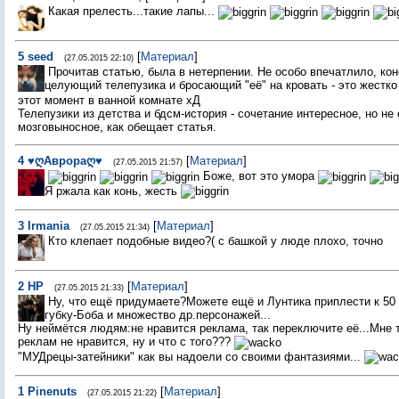
Какая прелесть...такие лапы...
5
seed
[
Материал
]
(27.05.2015 22:10)
Прочитав статью, была в нетерпении. Не особо впечатлило, кон
целующий телепузика и бросающий "её" на кровать - это жестк
этот момент в ванной комнате хД
Телепузики из детства и бдсм-история - сочетание интересное, но не
мозговыносное, как обещает статья.
4
♥ღАврораღ♥
[
Материал
]
(27.05.2015 21:57)
Боже, вот это умора
Я ржала как конь, жесть
3
Irmania
[
Материал
]
(27.05.2015 21:34)
Кто клепает подобные видео?( с башкой у люде плохо, точно
2
НР
[
Материал
]
(27.05.2015 21:33)
Ну, что ещё придумаете?Можете ещё и Лунтика приплести к 50 
губку-Боба и множество др.персонажей...
Ну неймётся людям:не нравится реклама, так переключите её...Мне 
реклам не нравится, ну и что с того???
"МУДрецы-затейники" как вы надоели со своими фантазиями...
1
Pinenuts
[
Материал
]
(27.05.2015 21:22)