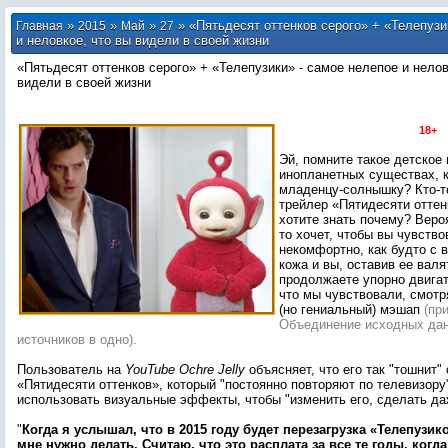
»
»
»
» «Пятьдесят оттенков серого» + «Телепузи
Главная
2015
Май
27
и неловкое, что вы видели в своей жизни
«Пятьдесят оттенков серого» + «Телепузики» - самое нелепое и нелов
видели в своей жизни
18+
Эй, помните такое детское
инопланетных существах, 
младенцу-солнышку? Кто-то
трейлер «Пятидесяти оттен
хотите знать почему? Вероя
то хочет, чтобы вы чувство
некомфортно, как будто с 
кожа и вы, оставив ее валя
продолжаете упорно двигат
что мы чувствовали, смот
(но гениальный) мэшап
(пр
Объединение исходных дан
источников в одно).
Пользователь на
YouTube Ochre Jelly
объясняет, что его так "тошнит"
«Пятидесяти оттенков», который "постоянно повторяют по телевизору
использовать визуальные эффекты, чтобы "изменить его, сделать д
"
Когда я услышал, что в 2015 году будет перезагрузка «Телепузико
мне нужно делать. Считаю, что это расплата за все те годы, ког