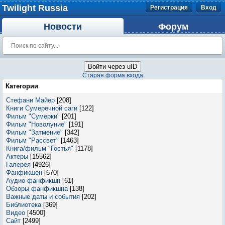
Twilight Russia
Регистрация
Вход
Новости
Форум
Войти через uID
Старая форма входа
Категории
Стефани Майер
[208]
Книги Сумеречной саги
[122]
Фильм "Сумерки"
[201]
Фильм "Новолуние"
[191]
Фильм "Затмение"
[342]
Фильм "Рассвет"
[1463]
Книга/фильм "Гостья"
[1178]
Актеры
[15562]
Галерея
[4926]
Фанфикшен
[670]
Аудио-фанфикшн
[61]
Обзоры фанфикшна
[138]
Важные даты и события
[202]
Библиотека
[369]
Видео
[4500]
Сайт
[2499]