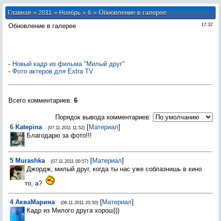
»
»
»
» Обновление в галерее
Главная
2011
Ноябрь
6
Обновление в галерее
17:32
-
Новый кадр из фильма "Милый друг"
-
Фото актеров для Extra TV
Всего комментариев
:
6
Порядок вывода комментариев:
6
Katepina
[
Материал
]
(07.11.2011 11:52)
Благодарю за фото!!!
5
Murashka
[
Материал
]
(07.11.2011 00:57)
Джордж, милый друг, когда ты нас уже соблазнишь в кино
то, а?
4
АкваМарина
[
Материал
]
(06.11.2011 20:50)
Кадр из Милого друга хорош)))