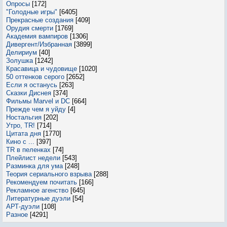
Опросы
[172]
"Голодные игры"
[6405]
Прекрасные создания
[409]
Орудия смерти
[1769]
Академия вампиров
[1306]
Дивергент/Избранная
[3899]
Делириум
[40]
Золушка
[1242]
Красавица и чудовище
[1020]
50 оттенков серого
[2652]
Если я останусь
[263]
Сказки Диснея
[374]
Фильмы Marvel и DC
[664]
Прежде чем я уйду
[4]
Ностальгия
[202]
Утро, TR!
[714]
Цитата дня
[1770]
Кино с ...
[397]
TR в пеленках
[74]
Плейлист недели
[543]
Разминка для ума
[248]
Теория сериального взрыва
[288]
Рекомендуем почитать
[166]
Рекламное агенство
[645]
Литературные дуэли
[54]
АРТ-дуэли
[108]
Разное
[4291]