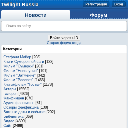
Twilight Russia
Регистрация
Вход
Новости
Форум
Войти через uID
Старая форма входа
Категории
Стефани Майер
[208]
Книги Сумеречной саги
[122]
Фильм "Сумерки"
[201]
Фильм "Новолуние"
[191]
Фильм "Затмение"
[342]
Фильм "Рассвет"
[1463]
Книга/фильм "Гостья"
[1178]
Актеры
[15562]
Галерея
[4926]
Фанфикшен
[670]
Аудио-фанфикшн
[61]
Обзоры фанфикшна
[138]
Важные даты и события
[202]
Библиотека
[369]
Видео
[4500]
Сайт
[2499]