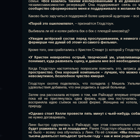
семьи.
«Все казались такими изолированными в их домиках
«взаимозависимости» резерваций. Она поддерживает связь со
сообщество сформировало меня и поддерживало в желании бы
Каково было заручиться поддержкой более широкой аудитории – все
«Порой это ошеломляло»
, – признаётся Глэдстоун.
Выбивала ли её и колеи работа бок о бок с плеядой кинозвёзд?
«Увидев актёрский состав перед прослушиванием, я немного 
фермерши «не думай об этом» из самого фильма».
Кроме того, они сработались с Кристен Стюарт (с которой у Глэдстоу
«У Кристен невероятно острый, творческий ум, улавливаю
понимает, куда развивать сцену, и давала мне всё необходимо
Когда Глэдстоун настоятельно попросили пояснить это, актриса 
пространство. Она хороший компаньон – лучшее, что можно с
невозмутимое, беззлобное чувство юмора»
.
Глэдстоун охотно поделилась, что поладила с Мишель Уильям
удовольствия добавила, что они родились в одной больнице.
Затем она рассказала историю о том, как Райхардт впервые отправ
пока ей не приглянулась одна ферма, куда она постучалась. 
восприняла идею съёмок на своей ферме. Женщина не хотела, 
природу.
«Однако стоит Келли провести пять минут с чьей-нибудь собак
не нужно договаривать.
Линн быстро сдружилась с Райхардт, при этом сомнительно отн
будет ухаживать за её лошадьми»
. Ранее Глэдстоун общалась с 
не было – всему она обучилась у Линн. По её словам:
«Мы полади
тысяча девятьсот пятьдесят третьем году – как и мои родители»