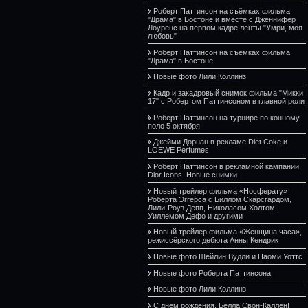
Роберт Паттинсон на съёмках фильма
"Драма" в Бостоне и вместе с Дженнифер
Лоуренс на первом кадре ленты "Умри, моя
любовь"
Роберт Паттинсон на съёмках фильма
"Драма" в Бостоне
Новые фото Лили Коллинз
Кадр и закадровый снимок фильма "Микки
17" с Робертом Паттинсоном в главной роли
Роберт Паттинсон на турнире по конному
поло 5 октября
Джейми Дорнан в рекламе Diet Coke и
LOEWE Perfumes
Роберт Паттинсон в рекламной кампании
Dior Icons. Новые снимки
Новый трейлер фильма «Носферату»
Роберта Эггерса с Биллом Скарсгардом,
Лили-Роуз Депп, Николасом Холтом,
Уиллемом Дефо и другими
Новый трейлер фильма «Женщина часа»,
режиссёрского дебюта Анны Кендрик
Новые фото Шейлин Вудли и Наоми Уоттс
Новые фото Роберта Паттинсона
Новые фото Лили Коллинз
С днем рождения, Белла Свон-Каллен!