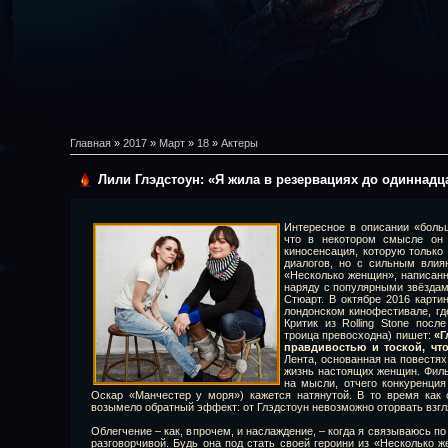
Главная
»
2017
»
Март
»
18
»
Актеры
Лили Глэдстоун: «Я жила в резервациях до одиннадц
Интересное в описании «больш
что в некотором смысле он
киносенсация, которую только
диалогов, но с сильным влия
«Несколько женщин», написан
наряду с популярными звёздам
Стюарт. В октябре 2016 карти
лондонском кинофестивале, гд
Критик из Rolling Stone пос
троица превосходна) пишет:
«Г
правдивостью и тоской, чт
Лента, основанная на повестя
жизнь настоящих женщин. Филь
на мысли, отчего конкуренци
Оскар «Манчестер у моря») кажется натянутой. В то время как о
возымело обратный эффект: от Глэдстоун невозможно оторвать взгл
Облегчение – как, впрочем, и наслаждение, – когда я связываюсь по
разговорчивой. Будь она под стать своей героини из «Несколько ж