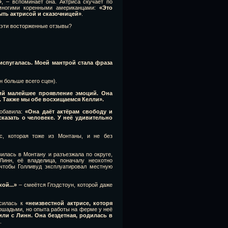
»
, – вспоминает она. Актриса скучает по
 многими коренными американцами:
«Это
ть актрисой и сказочницей»
.
 эти восторженные отзывы?
испугалась. Моей мантрой стала фраза
н больше всего сцен).
щий малейшее проявление эмоций. Она
е. Также мы обе восхищаемся Келли».
добавила:
«Она даёт актёрам свободу и
казать о человеке. У неё удивительно
с, которая тоже из Монтаны, и не без
илась в Монтану и разъезжала по округе,
Линн, её владелица, поначалу неохотно
чтобы Голливуд эксплуатировал местную
ой...»
– смеётся Глэдстоун, которой даже
осилась к
«неизвестной актрисе, которя
лошадьми, но опыта работы на ферме у неё
ли с Линн. Она бездетная, родилась в
.