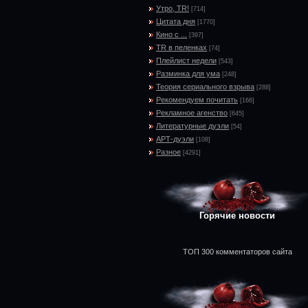
Утро, TR!
[714]
Цитата дня
[1770]
Кино с ...
[397]
TR в пеленках
[74]
Плейлист недели
[543]
Разминка для ума
[248]
Теория сериального взрыва
[288]
Рекомендуем почитать
[166]
Рекламное агенство
[645]
Литературные дуэли
[54]
АРТ-дуэли
[108]
Разное
[4291]
Горячие новости
ТОП 300 комментаторов сайта