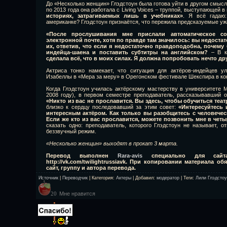
До «Несколько женщин» Глэдстоун была готова уйти в другом смысл
по 2013 года она работала с Living Voices – труппой, выступающей 
историях, затрагиваемых лишь в учебниках»
. Я всё гадаю:
американке? Глэдстоун признаётся, что пережила предсказуемые уж
«После прослушивания мне прислали автоматическое с
электронной почте, хотя по правде там значилось: вы недоста
их, ответив, что если я недостаточно правдоподобна, почему
индейца-шаена и поставить субтитры на английском?
– В ка
сделала всё, что в моих силах. Я должна попробовать нечто др
Актриса тонко намекает, что ситуация для актёров-индейцев 
Изабеллы в «Мера за меру» в Орегонском фестивале Шекспира в кон
Когда Глэдстоун училась актёрскому мастерству в университете 
2008 году), в первом семестре преподаватель, рассказывавший о
«Никто из вас не прославится. Вы здесь, чтобы обучиться теа
близко к сердцу последовавший за этим совет:
«Интересуйтесь 
интересным актёром. Как только вы разобщитесь с человечес
Если же кто из вас прославится, можете позвонить мне в чет
сказать одно: преподаватель, которого Глэдстоун не называет, 
беззвучный режим.
«Несколько женщин» выходят в прокат 3 марта.
Перевод выполнен
Rara-avis
специально для сайта 
http://vk.com/twilightrussiavk. При копировании материала о
сайт, группу и автора перевода.
Источник
|
Переводчик
|
Категория
:
Актеры
|
Добавил
:
модератор
|
Теги
:
Лили Глэдсто
Мне нравится
20