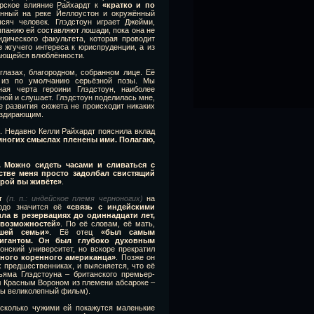
ёрское влияние Райхардт к
«кратко и по
енный на реке Йеллоустон и окружённый
яч человек. Глэдстоун играет Джейми,
мпанию ей составляют лошади, пока она не
дического факультета, которая проводит
 жгучего интереса к юриспруденции, а из
ждающейся влюблённости.
лазах, благородном, собранном лице. Её
т из по умолчанию серьёзной позы. Мы
ая черта героини Глэдстоун, наиболее
ной и слушает. Глэдстоун поделилась мне,
е развития сюжета не происходит никаких
аздирающим.
. Недавно Келли Райхардт пояснила вклад
многих смыслах пленены ими. Полагаю,
 Можно сидеть часами и сливаться с
стве меня просто задолбал свистящий
орой вы живёте»
.
т
(п. п.: индейское племя черноногих)
на
ордо значится её
«связь с индейскими
ла в резервациях до одиннадцати лет,
 возможностей»
. По её словам, её мать,
шей семьи»
. Её отец
«был самым
гигантом. Он был глубоко духовным
онский университет, но вскоре прекратил
ного коренного американца»
. Позже он
х предшественниках, и выясняется, что её
яма Глэдстоуна – британского премьер-
л Красным Вороном из племени абсароке –
бы великолепный фильм).
насколько чужими ей покажутся маленькие