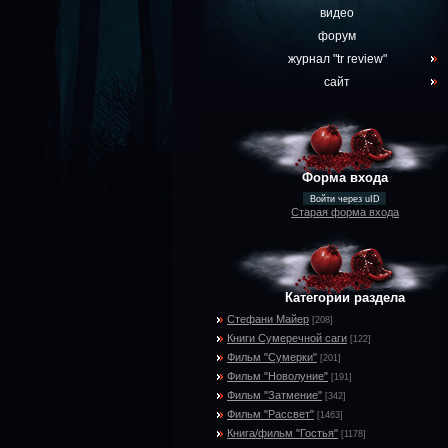
видео
форум
журнал "tr review"
сайт
Форма входа
Войти через uID
Старая форма входа
Категории раздела
Стефани Майер
[208]
Книги Сумеречной саги
[122]
Фильм "Сумерки"
[201]
Фильм "Новолуние"
[191]
Фильм "Затмение"
[342]
Фильм "Рассвет"
[1463]
Книга/фильм "Гостья"
[1178]