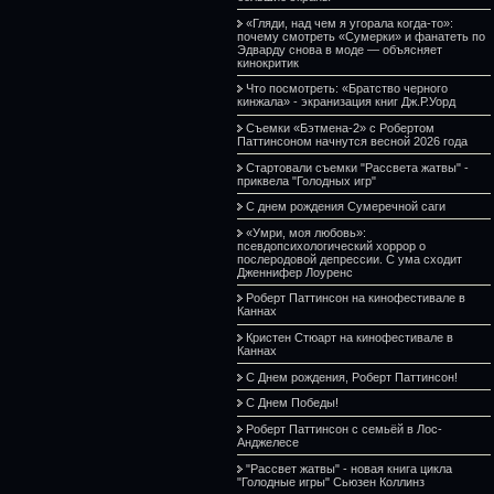
«Гляди, над чем я угорала когда-то»:
почему смотреть «Сумерки» и фанатеть по
Эдварду снова в моде — объясняет
кинокритик
Что посмотреть: «Братство черного
кинжала» - экранизация книг Дж.Р.Уорд
Съемки «Бэтмена-2» с Робертом
Паттинсоном начнутся весной 2026 года
Стартовали съемки "Рассвета жатвы" -
приквела "Голодных игр"
С днем рождения Сумеречной саги
«Умри, моя любовь»:
псевдопсихологический хоррор о
послеродовой депрессии. С ума сходит
Дженнифер Лоуренс
Роберт Паттинсон на кинофестивале в
Каннах
Кристен Стюарт на кинофестивале в
Каннах
С Днем рождения, Роберт Паттинсон!
С Днем Победы!
Роберт Паттинсон с семьёй в Лос-
Анджелесе
"Рассвет жатвы" - новая книга цикла
"Голодные игры" Сьюзен Коллинз