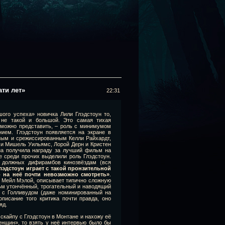
ати лет»
22:31
ого успеха» новичка Лили Глэдстоун то,
 не такой и большой. Это самая тихая
 можно представить, – роль с минимумом
нием. Глэдстоун появляется на экране в
ным и срежиссированным Келли Райхардт,
и Мишель Уильямс, Лорой Дерн и Кристен
на получила награду за лучший фильм на
е среди прочих выделили роль Глэдстоун.
ле должных дифирамбов кинозвёздам (вся
лэдстоун играет с такой пронзительной
о на неё почти невозможно смотреть»
.
х Мейл Мэлой, описывает типично сложную
м утончённый, трогательный и наводящий
я с Голливудом (даже номинированный на
писание того критика почти правда, оно
яд.
 скайпу с Глэдстоун в Монтане и нахожу её
енщин», то взять у неё интервью было бы