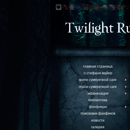
главная страница
о стефани майер
книги сумеречной саги
герои сумеречной саги
экранизации
библиотека
фанфикшн
поисковик фанфиков
новости
галерея