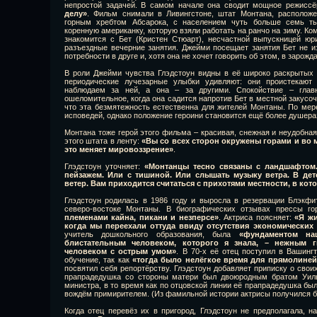
непростой задачей. В самом начале она сводит мощное режисс
делу»
. Фильм снимали в Ливингстоне, штат Монтана, располож
горным хребтом Абсарока, с населением чуть больше семь тыс
коренную американку, которую взяли работать на ранчо на зиму. Ко
знакомится с Бет (Кристен Стюарт), несчастной выпускницей юри
разъездные вечерние занятия. Джейми посещает занятия Бет не из
потребности в друге и, хотя она не хочет говорить об этом, в заро
В роли Джейми чувства Глэдстоун видны в её широко раскрытых г
периодические лучезарные улыбки удивляют: они проистекаю
наблюдаем за ней, а она – за другими. Спокойствие – главн
ошеломительное, когда она садится напротив Бет в местной закусоч
что эта безмятежность естественна для жителей Монтаны. По мер
исповедей, однако положение героини становится ещё более душер
Монтана тоже герой этого фильма – красивая, снежная и неудобная
этого штата в ленту:
«Вы со всех сторон окружены горами и во 
это меняет мировоззрение»
.
Глэдстоун уточняет:
«Монтанцы тесно связаны с ландшафтом.
пейзажем. Или с тишиной. Или слышать музыку ветра. В дет
ветер. Вам приходится считаться с прихотями местности, в кот
Глэдстоун родилась в 1986 году и выросла в резервации Блэкфи
северо-востоке Монтаны. В биографических отзывах прессы г
племенами кайна, пикани и незперсе»
. Актриса поясняет:
«Я жи
когда мы переехали оттуда ввиду отсутствия экономических
учитель дошкольного образования, была
«фундаментом на
блистательным человеком, которого я знала, – нежным 
человеком с острым умом»
. В 70-х её отец поступил в Вашингт
обучение, так как
«тогда было нелёгкое время для прямолиней
посвятил себя репортёрству. Глэдстоун добавляет приписку о свои
прапрадедушка со стороны матери был двоюродным братом Уиль
министра, в то время как по отцовской линии её прапрадедушка бы
вождём примирителем. (Из фамильной истории актрисы получился 
Когда отец перевёз их в пригород, Глэдстоун не предполагала, 