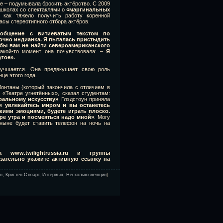
е – подумывала бросить актёрство. С 2009
в школах со спектаклями о
«маргинальных
 как тяжело получить работу коренной
асы стереотипного отбора актёров.
ообщение с витиеватым текстом по
точно индианка. Я пыталась пристыдить
 бы вам не найти североамериканского
кой-то момент она почувствовала: –
Я
угое».
улучшается. Она предвкушает свою роль
це этого года.
Монтаны (который закончила с отличием в
 «Театре угнетённых», сказал студентам:
тральному искусству»
. Глэдстоун приняла
и увлекайтесь миром и вы останетесь
кими эмоциями, будете играть плоско.
ыре утра и посмеяться надо мной»
. Могу
отныне будет ставить телефон на ночь на
www.twilightrussia.ru и группы
бязательно укажите активную ссылку на
ун
,
Кристен Стюарт
,
Интервью
,
Несколько женщин
|