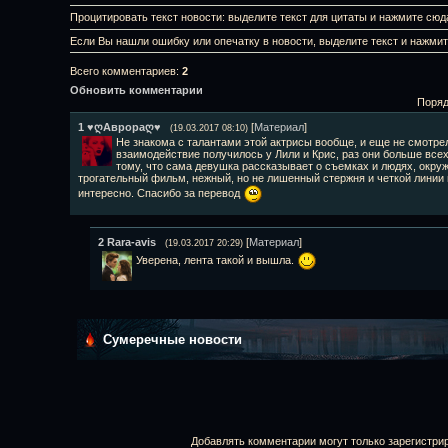
Процитировать текст новости: выделите текст для цитаты и нажмите сюд
Если Вы нашли ошибку или опечатку в новости, выделите текст и нажми
Всего комментариев
:
2
Обновить комментарии
Поряд
1
♥ღАврораღ♥
[
Материал
]
(19.03.2017 08:10)
Не знакома с талантами этой актрисы вообще, и еще не смотрел
взаимодействие получилось у Лили и Крис, раз они больше все
тому, что сама девушка рассказывает о съемках и людях, окру
трогательный фильм, нежный, но не лишенный стержня и четкой линии 
интересно. Спасибо за перевод
2
Rara-avis
[
Материал
]
(19.03.2017 20:29)
Уверена, лента такой и вышла.
Сумеречные новости
Добавлять комментарии могут только зарегистри