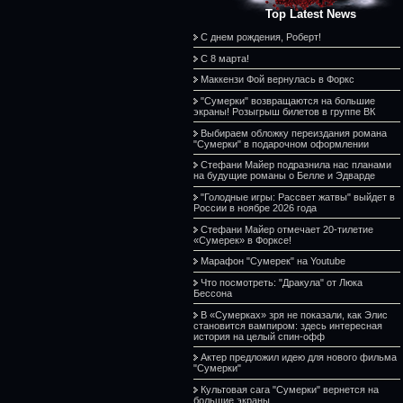
Top Latest News
С днем рождения, Роберт!
С 8 марта!
Маккензи Фой вернулась в Форкс
"Сумерки" возвращаются на большие
экраны! Розыгрыш билетов в группе ВК
Выбираем обложку переиздания романа
"Сумерки" в подарочном оформлении
Стефани Майер подразнила нас планами
на будущие романы о Белле и Эдварде
"Голодные игры: Рассвет жатвы" выйдет в
России в ноябре 2026 года
Стефани Майер отмечает 20-тилетие
«Сумерек» в Форксе!
Марафон "Сумерек" на Youtube
Что посмотреть: "Дракула" от Люка
Бессона
В «Сумерках» зря не показали, как Элис
становится вампиром: здесь интересная
история на целый спин-офф
Актер предложил идею для нового фильма
"Сумерки"
Культовая сага "Сумерки" вернется на
большие экраны