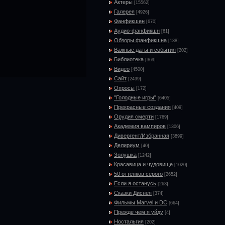
Актеры
[15562]
Галерея
[4926]
Фанфикшен
[670]
Аудио-фанфикшн
[61]
Обзоры фанфикшна
[138]
Важные даты и события
[202]
Библиотека
[369]
Видео
[4500]
Сайт
[2499]
Опросы
[172]
"Голодные игры"
[6405]
Прекрасные создания
[409]
Орудия смерти
[1769]
Академия вампиров
[1306]
Дивергент/Избранная
[3899]
Делириум
[40]
Золушка
[1242]
Красавица и чудовище
[1020]
50 оттенков серого
[2652]
Если я останусь
[263]
Сказки Диснея
[374]
Фильмы Marvel и DC
[664]
Прежде чем я уйду
[4]
Ностальгия
[202]