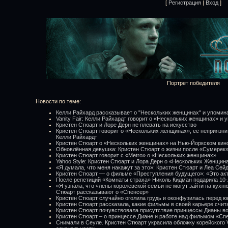
[
Регистрация
|
Вход
]
Портрет победителя
Новости по теме:
Келли Райхард рассказывает о "Нескольких женщинах" и упомин
Vanity Fair: Келли Райхардт говорит о «Нескольких женщинах» и
Кристен Стюарт и Лоре Дерн не плевать на искусство
Кристен Стюарт говорит о «Нескольких женщинах», её неприязни
Келли Райхардт
Кристен Стюарт о «Нескольких женщинах» на Нью-Йоркском ки
Обновлённая девушка: Кристен Стюарт о жизни после «Сумерек
Кристен Стюарт говорит с «Metro» о «Нескольких женщинах»
Yahoo Style: Кристен Стюарт и Лора Дерн о «Нескольких Женщин
«Я думала, что меня накажут за это»: Кристен Стюарт и Леа Сей
Кристен Стюарт — о фильме «Преступления будущего»: «Это ак
После репетиций «Комнаты страха» Николь Кидман подарила 10-
«Я узнала, что члены королевской семьи не могут зайти на кухню
Стюарт рассказывают о «Спенсер»
Кристен Стюарт случайно оголила грудь и оконфузилась перед 
Кристен Стюарт рассказала, какие фильмы в своей карьере счи
Кристен Стюарт почувствовала присутствие принцессы Дианы во
Кристен Стюарт – о принцессе Диане и работе над фильмом «Сп
Снимали в Сеуле. Кристен Стюарт украсила обложку корейского 