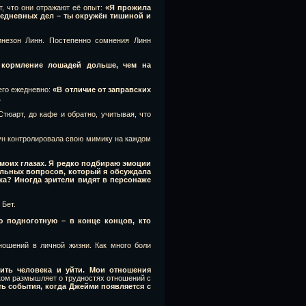
т, что они отражают её опыт:
«Я прожила
седневных дел – ты окружён тишиной и
инезон Линн. Постепенно сомнения Линн
 кормление лошадей дольше, чем на
его ежедневно:
«В отличие от заправских
.
Стюарт, до кафе и обратно, учитывая, что
ун контролировала свою мимику на каждом
в моих глазах. Я редко подбираю эмоции
ельных вопросов, который я обсуждала
жа? Иногда зрители видят в персонаже
Бет.
ю подноготную – в конце концов, кто
ношений в личной жизни. Как много боли
тить человека и уйти. Мои отношения
ом размышляет о трудностях отношений с
ь события, когда Джейми появляется с