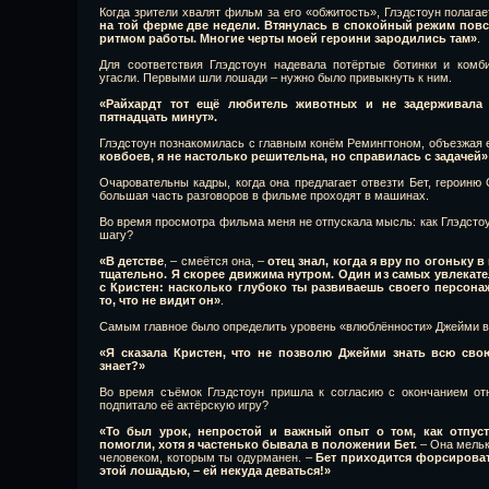
Когда зрители хвалят фильм за его «обжитость», Глэдстоун полагае
на той ферме две недели. Втянулась в спокойный режим пов
ритмом работы. Многие черты моей героини зародились там»
.
Для соответствия Глэдстоун надевала потёртые ботинки и комб
угасли. Первыми шли лошади – нужно было привыкнуть к ним.
«Райхардт тот ещё любитель животных и не задерживала
пятнадцать минут».
Глэдстоун познакомилась с главным конём Ремингтоном, объезжая 
ковбоев, я не настолько решительна, но справилась с задачей»
Очаровательны кадры, когда она предлагает отвезти Бет, героиню 
большая часть разговоров в фильме проходят в машинах.
Во время просмотра фильма меня не отпускала мысль: как Глэдсто
шагу?
«В детстве
, – смеётся она, –
отец знал, когда я вру по огоньку 
тщательно. Я скорее движима нутром. Один из самых увлекат
с Кристен: насколько глубоко ты развиваешь своего персона
то, что не видит он»
.
Самым главное было определить уровень «влюблённости» Джейми в 
«Я сказала Кристен, что не позволю Джейми знать всю сво
знает?»
Во время съёмок Глэдстоун пришла к согласию с окончанием от
подпитало её актёрскую игру?
«То был урок, непростой и важный опыт о том, как отпус
помогли, хотя я частенько бывала в положении Бет.
– Она мельк
человеком, которым ты одурманен. –
Бет приходится форсироват
этой лошадью, – ей некуда деваться!»