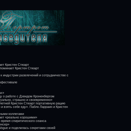
ает Кристен Стюарт
 упоминает Кристен Стюарт
 к индустрии развлечений и сотрудничестве с
нофестивале
»
ах»
ду о работе с Дэвидом Кроненбергом
туально, страшно и своевременно»
летней Кристен Стюарт портативную рацию
 и взять себе еду». Пабло Ларраин и Кристен
юными коллегами
тает «реально хорошими»
 время спиритического сеанса
енсер»
Vogue и поделилась секретами своей