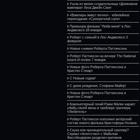
Ушла из жизни создательница «Дневников
вампира» Лиза Джейн Смит
«Вампиры живут вечно» - юбилейное
переиздание «Сумеречной саги»
Премьера фильма "Люби меня" в Лос-
Анджелесе 28 января
Роберт с семьёй в Лос-Анджелесе 3
февраля
Новые снимки Роберта Паттинсона
Роберт Паттинсон на вечере The National
board of review 7 января
Новые фото Роберта Паттинсона и
Кристен Стюарт
С Новым годом!
С днем рождения, Стефани Майер!
Новые фото Роберта Паттинсона и
Кристен Стюарт
Компьютерный гений Рами Малек карает
убийц своей жены в трейлере триллера
«Любитель»
Роберт Паттинсон пополнил актёрский
состав нового фильма Кристофера Нолана
Скука или проницательный триллер?
Сериал «Агентство» с Майклом
Фассбендером разделил критиков