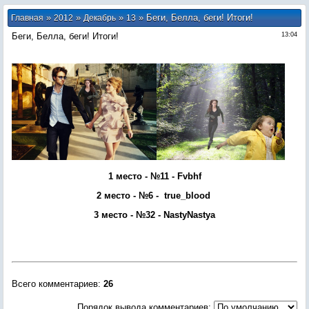
»
»
»
» Беги, Белла, беги! Итоги!
Главная
2012
Декабрь
13
Беги, Белла, беги! Итоги!
13:04
1 место - №11 - Fvbhf
2 место - №6 - true_blоod
3 место - №32 - NastyNastya
Всего комментариев
:
26
Порядок вывода комментариев: