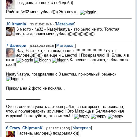
Поздравляю всех с победой!))
Работа №32 меня убила!)))) Это нечто!
10
Irmania
[
Материал
]
(13.12.2012 16:24)
3 место - №32 - NastyNastya - это было нечто. Толстая
желтая девочка меня убила))))))))))))))))))))))
7
Валлери
[
Материал
]
(13.12.2012 15:03)
Вау, Настюха, я тя поздравляю!!!!!!!!!!!!!!!!!!!!!!!! ну ты
молодец))))))))) да еще и 1 место!!! Поздравляю!!!!
Блин, я в
шоке
Классная картинка, я болела за
нее!!!
NastyNastya, поздравляю с 3 местом, прикольный ребенок
Прикола на 2 фото не поняла...
________________
Очень хочется узнать авторов работ, за которые я голосовала,
чтобы поблагодарить их лично!! Это Матрица и Белла-ёлочная
игрушка! Пожалуйста, отзовитесь!!!
6
Crazy_ChipmunK
[
Материал
]
(13.12.2012 14:53)
Настена, молодец) поздравляю)))