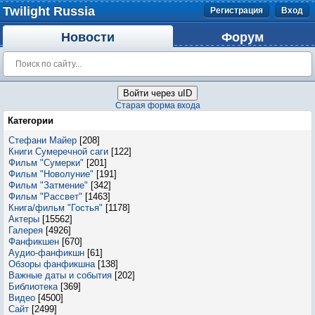
Twilight Russia
Регистрация
Вход
Новости
Форум
Войти через uID
Старая форма входа
Категории
Стефани Майер
[208]
Книги Сумеречной саги
[122]
Фильм "Сумерки"
[201]
Фильм "Новолуние"
[191]
Фильм "Затмение"
[342]
Фильм "Рассвет"
[1463]
Книга/фильм "Гостья"
[1178]
Актеры
[15562]
Галерея
[4926]
Фанфикшен
[670]
Аудио-фанфикшн
[61]
Обзоры фанфикшна
[138]
Важные даты и события
[202]
Библиотека
[369]
Видео
[4500]
Сайт
[2499]