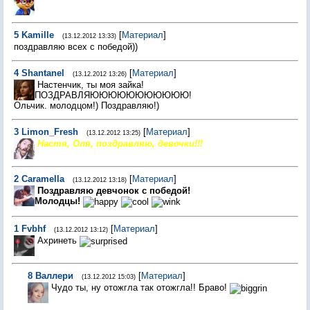
5
Kamille
[
Материал
]
(13.12.2012 13:33)
поздравляю всех с победой))
4
Shantanel
[
Материал
]
(13.12.2012 13:26)
Настенчик, ты моя зайка!
ПОЗДРАВЛЯЮЮЮЮЮЮЮЮЮЮЮ!
Ольчик. молодцом!) Поздравляю!)
3
Limon_Fresh
[
Материал
]
(13.12.2012 13:25)
Настя, Оля, поздравляю, девочки!!!
2
Caramella
[
Материал
]
(13.12.2012 13:18)
Поздравляю девчонок с победой!
Молодцы!
1
Fvbhf
[
Материал
]
(13.12.2012 13:12)
Ахринеть
8
Валлери
[
Материал
]
(13.12.2012 15:03)
Чудо ты, ну отожгла так отожгла!! Браво!