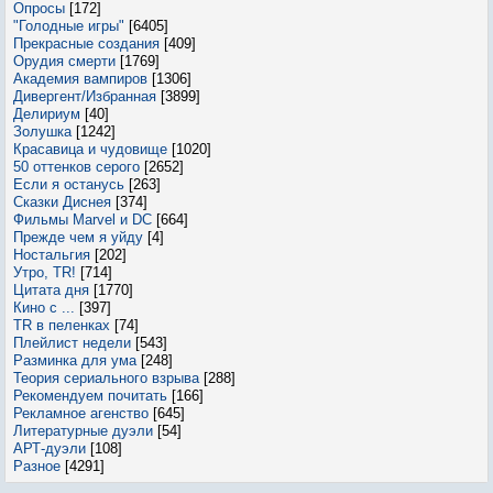
Опросы
[172]
"Голодные игры"
[6405]
Прекрасные создания
[409]
Орудия смерти
[1769]
Академия вампиров
[1306]
Дивергент/Избранная
[3899]
Делириум
[40]
Золушка
[1242]
Красавица и чудовище
[1020]
50 оттенков серого
[2652]
Если я останусь
[263]
Сказки Диснея
[374]
Фильмы Marvel и DC
[664]
Прежде чем я уйду
[4]
Ностальгия
[202]
Утро, TR!
[714]
Цитата дня
[1770]
Кино с ...
[397]
TR в пеленках
[74]
Плейлист недели
[543]
Разминка для ума
[248]
Теория сериального взрыва
[288]
Рекомендуем почитать
[166]
Рекламное агенство
[645]
Литературные дуэли
[54]
АРТ-дуэли
[108]
Разное
[4291]