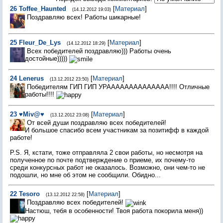
26
Toffee_Haunted
[
Материал
]
(14.12.2012 19:03)
Поздравляю всех! Работы шикарные!
25
Fleur_De_Lys
[
Материал
]
(14.12.2012 18:29)
Всех победителей поздравляю))) Работы очень
достойные)))))
24
Lenerus
[
Материал
]
(13.12.2012 23:50)
Победителям ГИП ГИП УРАААААААААААААА!!!! Отличные
работы!!!!
23
♥Miv@♥
[
Материал
]
(13.12.2012 23:08)
От всей души поздравляю всех победителей!
И большое спасибо всем участникам за позитифф в каждой
работе!
P.S. Я, кстати, тоже отправляла 2 свои работы, но несмотря на
полученное по почте подтверждение о приеме, их почему-то
среди конкурсных работ не оказалось. Возможно, они чем-то не
подошли, но мне об этом не сообщили. Обидно...
22
Tesoro
[
Материал
]
(13.12.2012 22:58)
Поздравляю всех победителей!
Настюш, тебя в особенности! Твоя работа покорила меня))