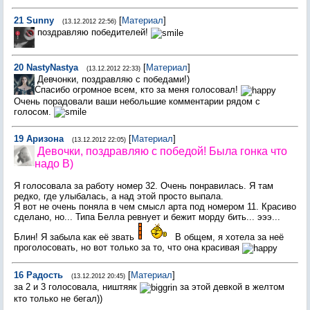
21
Sunny
[
Материал
]
(13.12.2012 22:56)
поздравляю победителей!
20
NastyNastya
[
Материал
]
(13.12.2012 22:33)
Девчонки, поздравляю с победами!)
Спасибо огромное всем, кто за меня голосовал!
Очень порадовали ваши небольшие комментарии рядом с
голосом.
19
Aризона
[
Материал
]
(13.12.2012 22:05)
Девочки, поздравляю с победой! Была гонка что
надо B)
Я голосовала за работу номер 32. Очень понравилась. Я там
редко, где улыбалась, а над этой просто выпала.
Я вот не очень поняла в чем смысл арта под номером 11. Красиво
сделано, но... Типа Белла ревнует и бежит морду бить... эээ...
Блин! Я забыла как её звать
В общем, я хотела за неё
проголосовать, но вот только за то, что она красивая
16
Рaдость
[
Материал
]
(13.12.2012 20:45)
за 2 и 3 голосовала, ништяяк
за этой девкой в желтом
кто только не бегал))