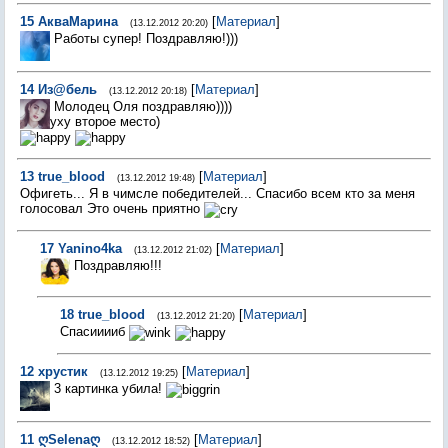
15
АкваМарина
[
Материал
]
(13.12.2012 20:20)
Работы супер! Поздравляю!)))
14
Из@бель
[
Материал
]
(13.12.2012 20:18)
Молодец Оля поздравляю))))
уху второе место)
13
true_blоod
[
Материал
]
(13.12.2012 19:48)
Офигеть... Я в чимсле победителей... Спасибо всем кто за меня
голосовал Это очень приятно
17
Yanino4ka
[
Материал
]
(13.12.2012 21:02)
Поздравляю!!!
18
true_blоod
[
Материал
]
(13.12.2012 21:20)
Cпасииииб
12
хрустик
[
Материал
]
(13.12.2012 19:25)
3 картинка убила!
11
ღSelenaღ
[
Материал
]
(13.12.2012 18:52)