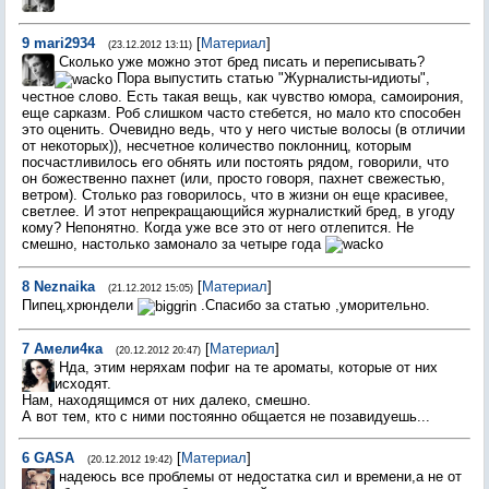
9
mari2934
[
Материал
]
(23.12.2012 13:11)
Сколько уже можно этот бред писать и переписывать?
Пора выпустить статью "Журналисты-идиоты",
честное слово. Есть такая вещь, как чувство юмора, самоирония,
еще сарказм. Роб слишком часто стебется, но мало кто способен
это оценить. Очевидно ведь, что у него чистые волосы (в отличии
от некоторых)), несчетное количество поклонниц, которым
посчастливилось его обнять или постоять рядом, говорили, что
он божественно пахнет (или, просто говоря, пахнет свежестью,
ветром). Столько раз говорилось, что в жизни он еще красивее,
светлее. И этот непрекращающийся журналисткий бред, в угоду
кому? Непонятно. Когда уже все это от него отлепится. Не
смешно, настолько замонало за четыре года
8
Neznaika
[
Материал
]
(21.12.2012 15:05)
Пипец,хрюндели
.Спасибо за статью ,уморительно.
7
Амели4ка
[
Материал
]
(20.12.2012 20:47)
Нда, этим неряхам пофиг на те ароматы, которые от них
исходят.
Нам, находящимся от них далеко, смешно.
А вот тем, кто с ними постоянно общается не позавидуешь...
6
GASA
[
Материал
]
(20.12.2012 19:42)
надеюсь все проблемы от недостатка сил и времени,а не от