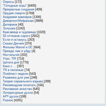
Опросы
[172]
"Голодные игры"
[6405]
Прекрасные создания
[409]
Орудия смерти
[1769]
Академия вампиров
[1306]
Дивергент/Избранная
[3899]
Делириум
[40]
Золушка
[1242]
Красавица и чудовище
[1020]
50 оттенков серого
[2652]
Если я останусь
[263]
Сказки Диснея
[374]
Фильмы Marvel и DC
[664]
Прежде чем я уйду
[4]
Ностальгия
[202]
Утро, TR!
[714]
Цитата дня
[1770]
Кино с ...
[397]
TR в пеленках
[74]
Плейлист недели
[543]
Разминка для ума
[248]
Теория сериального взрыва
[288]
Рекомендуем почитать
[166]
Рекламное агенство
[645]
Литературные дуэли
[54]
АРТ-дуэли
[108]
Разное
[4291]