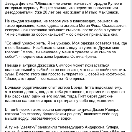
Звезда фильма "Обещать - не значит жениться" Брэдли Купер в
интервью журналу Esquire заявил, что перестал пользоваться
дезодорантами. Уже 20 лет без них живет и Мэтью МакКонахи.
Не каждая женщина, не говоря уже о кинозвездах, решится на
такое признание, какое сделала актриса Меган Фокс. Оказывается,
сексуальная красавица забывает смывать после себя в туалете.
"Я не смываю за собой какашек!" – со смехом призналась она.
"Со мной ужасно жить. Я не убираю. Моя одежда остается там, где
я ее сбросила. Я забываю сливать воду в туалете. Друзья мне
говорят: "Меган, ты накакала у меня в туалете и не смыла за
собой", - поделилась жена Брайана Остина -Грина.
Певица и актриса Джессика Симпсон может похвастаться
ослепительной улыбкой но не все знают, что она не любит чистить
зубы. Вместо этого она просто вытирает их… своей же кофточкой.
"Знаю, это гадко", - соглашается блондинка.
Большой родительский опыт актера Брэда Питта подсказал ему,
что нужно делать, когда от тебя уже пахнет, а времени на душ нет.
Как рассказал один из его коллег, тогда Питт берет детские
влажные салфетки и просто протирает у себя под мышками.
В Топ-9 нерях также вошла комедийная актриса Джоан Риверз,
которая "по старому бродвейским рецепту" пшикаете себе под
мышки водку, разбавленную с водой.
А ту же "девятку" зачислили телеведущего Андерсона Купера,
который редко меняет штаны, и звезду реалити-шоу Снуки (Николь