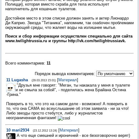
Полицци), которая вместо скраба для тела использует
наполнитель для кошачьих туалетов.
Достойное место в этом списке должен занять и актер Лионардо
Ди Каприо. Звезда "Титаника", напомним, так озабочен проблемами
окружающей среды, что жалеет воды на излишнее мытье.
Поиск и сбор информации осуществлен специально для сайта
www.twilightrussia.ru и группы http://vk.com/twilightrussiavk.
Всего комментариев
:
11
Порядок вывода комментариев:
11
Lugasha
[
Материал
]
(29.03.2013 15:01)
"Друзья мне говорят: "Меган, ты накакала у меня в туалете
и не смыла за собой", - поделилась жена Брайана Остина
-Грина."
Поверить в то, что это на самом деле - возможно! А поверить в
то, что она САМА во всеуслышание об этом заявила - ни за что!
Либо звезды просто стебутся, либо у журналистов
неограниченная фантазия!
10
mari2934
[
Материал
]
(23.12.2012 13:24)
А что еще смешней и ироничней - все безоговорочно верят)