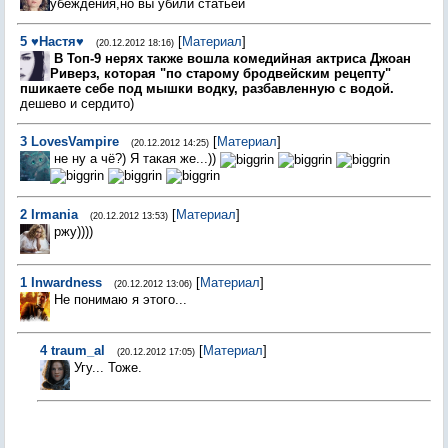
убеждения,но вы убили статьей
5
♥Настя♥
[
Материал
]
(20.12.2012 18:16)
В Топ-9 нерях также вошла комедийная актриса Джоан
Риверз, которая "по старому бродвейским рецепту"
пшикаете себе под мышки водку, разбавленную с водой.
дешево и сердито)
3
LovesVampire
[
Материал
]
(20.12.2012 14:25)
не ну а чё?) Я такая же...))
2
Irmania
[
Материал
]
(20.12.2012 13:53)
ржу))))
1
Inwardness
[
Материал
]
(20.12.2012 13:06)
Не понимаю я этого...
4
traum_al
[
Материал
]
(20.12.2012 17:05)
Угу... Тоже.