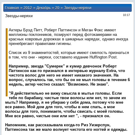
»
»
»
» Звезды-неряхи
Главная
2012
Декабрь
20
Звезды-неряхи
10:17
Актеры Брэд Питт, Роберт Паттинсон и Меган Фокс имеют
миллионы поклонников, позируют перед фотокамерами на
красных ковровых дорожках в шикарных нарядах, однако иногда
пренебрегают правилами гигиены.
Список из 9 знаменитостей, которые имеют смелость признаться
в том, что они - неряхи, составило издание Huffington Post.
Например, звезда "Сумерек" и кумир девчонок Роберт
Паттинсон как-то признался в интервью журналу Extra, что
чистота волос для него не имеет никакого значения. На
вопрос, случалось так, что бы он не мыл головы в течение 6
недель, актер честно сказал: "Возможно. Не знаю".
"Я действительно не вижу смысла в мытье головы. Если
тебе по барабану, чистые твои волосы или нет, то зачем их
мыть? Например, я не убираю у себя дома, потому что мне
все равно. Мой дом для того, чтобы в нем спать, а мои
волосы для того, понимаете, чтобы свисать с моей головы.
Мне все равно, чистые они или нет ", - признался он.
Напомним, как рассказывала когда-то Риз Уизерспун,
Паттинсона так же мало волнует чистота его ногтей и одежды.