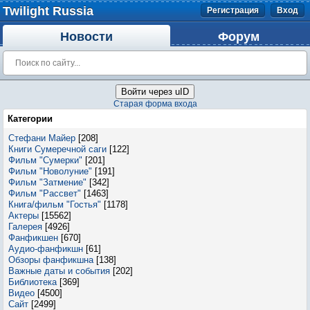
Twilight Russia
Регистрация
Вход
Новости
Форум
Войти через uID
Старая форма входа
Категории
Стефани Майер
[208]
Книги Сумеречной саги
[122]
Фильм "Сумерки"
[201]
Фильм "Новолуние"
[191]
Фильм "Затмение"
[342]
Фильм "Рассвет"
[1463]
Книга/фильм "Гостья"
[1178]
Актеры
[15562]
Галерея
[4926]
Фанфикшен
[670]
Аудио-фанфикшн
[61]
Обзоры фанфикшна
[138]
Важные даты и события
[202]
Библиотека
[369]
Видео
[4500]
Сайт
[2499]