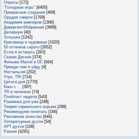
Опросы
[172]
"Голодные игры"
[6405]
Прекрасные создания
[409]
Орудия смерти
[1769]
Академия вампиров
[1306]
Дивергент/Избранная
[3899]
Делириум
[40]
Золушка
[1242]
Красавица и чудовище
[1020]
50 оттенков серого
[2652]
Если я останусь
[263]
Сказки Диснея
[374]
Фильмы Marvel и DC
[664]
Прежде чем я уйду
[4]
Ностальгия
[202]
Утро, TR!
[714]
Цитата дня
[1770]
Кино с ...
[397]
TR в пеленках
[74]
Плейлист недели
[543]
Разминка для ума
[248]
Теория сериального взрыва
[288]
Рекомендуем почитать
[166]
Рекламное агенство
[645]
Литературные дуэли
[54]
АРТ-дуэли
[108]
Разное
[4291]