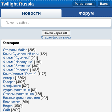
Twilight Russia
Регистрация
Вход
Новости
Форум
Войти через uID
Старая форма входа
Категории
Стефани Майер
[208]
Книги Сумеречной саги
[122]
Фильм "Сумерки"
[201]
Фильм "Новолуние"
[191]
Фильм "Затмение"
[342]
Фильм "Рассвет"
[1463]
Книга/фильм "Гостья"
[1178]
Актеры
[15562]
Галерея
[4926]
Фанфикшен
[670]
Аудио-фанфикшн
[61]
Обзоры фанфикшна
[138]
Важные даты и события
[202]
Библиотека
[369]
Видео
[4500]
Сайт
[2499]