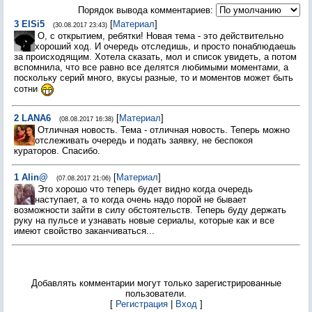
Порядок вывода комментариев:
3
ElSi5
[
Материал
]
(30.08.2017 23:43)
О, с открытием, ребятки! Новая тема - это действительно
хороший ход. И очередь отследишь, и просто понаблюдаешь
за происходящим. Хотела сказать, мол и список увидеть, а потом
вспомнила, что все равно все делятся любимыми моментами, а
поскольку серий много, вкусы разные, то и моментов может быть
сотни
2
LANA6
[
Материал
]
(08.08.2017 16:38)
Отличная новость. Тема - отличная новость. Теперь можно
отслеживать очередь и подать заявку, не беспокоя
кураторов. Спасибо.
1
Alin@
[
Материал
]
(07.08.2017 21:06)
Это хорошо что теперь будет видно когда очередь
наступает, а то когда очень надо порой не бывает
возможности зайти в силу обстоятельств. Теперь буду держать
руку на пульсе и узнавать новые сериалы, которые как и все
имеют свойство заканчиваться...
Добавлять комментарии могут только зарегистрированные
пользователи.
[
Регистрация
|
Вход
]