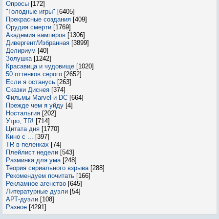
Опросы
[172]
"Голодные игры"
[6405]
Прекрасные создания
[409]
Орудия смерти
[1769]
Академия вампиров
[1306]
Дивергент/Избранная
[3899]
Делириум
[40]
Золушка
[1242]
Красавица и чудовище
[1020]
50 оттенков серого
[2652]
Если я останусь
[263]
Сказки Диснея
[374]
Фильмы Marvel и DC
[664]
Прежде чем я уйду
[4]
Ностальгия
[202]
Утро, TR!
[714]
Цитата дня
[1770]
Кино с ...
[397]
TR в пеленках
[74]
Плейлист недели
[543]
Разминка для ума
[248]
Теория сериального взрыва
[288]
Рекомендуем почитать
[166]
Рекламное агенство
[645]
Литературные дуэли
[54]
АРТ-дуэли
[108]
Разное
[4291]