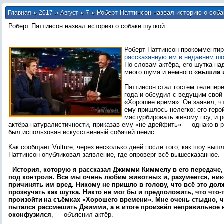
»
»
»
» Роберт Паттинсон назвал историю о соба
Главная
2017
Август
7
Роберт Паттинсон назвал историю о собаке шуткой
Роберт Паттинсон прокомменти
рассказанную им в недавнем 
По словам актёра, его шутка н
много шума и немного «
вышла и
Паттинсон стал гостем телепере
года и обсудил с ведущим сво
«Хорошее время». Он заявил, ч
ему пришлось нелегко: его гер
мастурбировать живому псу, и р
актёра натуралистичности, приказав ему «не дрейфить» — однако в р
был использован искусственный собачий пенис.
Как сообщает Vulture, через несколько дней после того, как шоу вышл
Паттинсон опубликовал заявление, где опроверг всё вышесказанное.
-
История, которую я рассказал Джимми Киммелу в его передаче,
под контроля. Все мы очень любим животных и, разумеется, ник
причинять им вред. Никому не пришло в голову, что всё это до
прозвучать как шутка. Никто не мог бы и предположить, что что
произойти
на съёмках «Хорошего времени». Мне очень стыдно, ч
пытался рассмешить Джимми, а в итоге произвёл неправильное 
оконфузился
, — объяснил актёр.