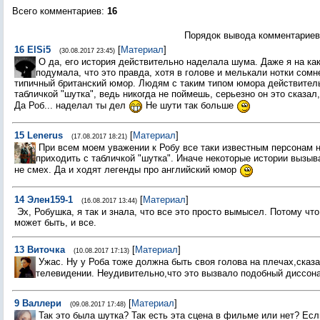
Всего комментариев
:
16
Порядок вывода комментариев
16
ElSi5
[
Материал
]
(30.08.2017 23:45)
О да, его история действительно наделала шума. Даже я на ка
подумала, что это правда, хотя в голове и мелькали нотки сомн
типичный британский юмор. Людям с таким типом юмора действител
табличкой "шутка", ведь никогда не поймешь, серьезно он это сказал,
Да Роб... наделал ты дел
Не шути так больше
15
Lenerus
[
Материал
]
(17.08.2017 18:21)
При всем моем уважении к Робу все таки известным персонам 
приходить с табличкой "шутка". Иначе некоторые истории вызыв
не смех. Да и ходят легенды про английский юмор
14
Элен159-1
[
Материал
]
(16.08.2017 13:44)
Эх, Робушка, я так и знала, что все это просто вымысел. Потому что
может быть, и все.
13
Виточка
[
Материал
]
(10.08.2017 17:13)
Ужас. Ну у Роба тоже должна быть своя голова на плечах,сказа
телевидении. Неудивительно,что это вызвало подобный диссон
9
Валлери
[
Материал
]
(09.08.2017 17:48)
Так это была шутка? Так есть эта сцена в фильме или нет? Если