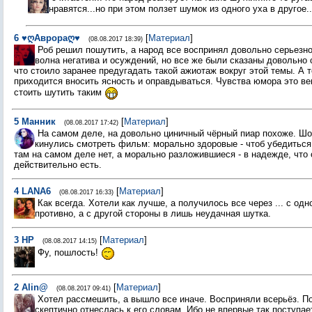
нравятся...но при этом ползет шумок из одного уха в другое..
6
♥ღАврораღ♥
[
Материал
]
(08.08.2017 18:39)
Роб решил пошутить, а народ все воспринял довольно серьезно
волна негатива и осуждений, но все же были сказаны довольно 
что стоило заранее предугадать такой ажиотаж вокруг этой темы. А т
приходится вносить ясность и оправдываться. Чувства юмора это ве
стоить шутить таким
5
Манник
[
Материал
]
(08.08.2017 17:42)
На самом деле, на довольно циничный чёрный пиар похоже. Ш
кинулись смотреть фильм: морально здоровые - чтоб убедиться,
там на самом деле нет, а морально разложившиеся - в надежде, что 
действительно есть.
4
LANA6
[
Материал
]
(08.08.2017 16:33)
Как всегда. Хотели как лучше, а получилось все через ... с од
противно, а с другой стороны в лишь неудачная шутка.
3
НР
[
Материал
]
(08.08.2017 14:15)
Фу, пошлость!
2
Alin@
[
Материал
]
(08.08.2017 09:41)
Хотел рассмешить, а вышло все иначе. Восприняли всерьёз. П
скептично отнеслась к его словам. Ибо не впервые так поступае