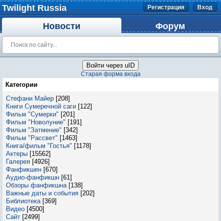
Twilight Russia
Регистрация
Вход
Новости
Форум
Войти через uID
Старая форма входа
Категории
Стефани Майер
[208]
Книги Сумеречной саги
[122]
Фильм "Сумерки"
[201]
Фильм "Новолуние"
[191]
Фильм "Затмение"
[342]
Фильм "Рассвет"
[1463]
Книга/фильм "Гостья"
[1178]
Актеры
[15562]
Галерея
[4926]
Фанфикшен
[670]
Аудио-фанфикшн
[61]
Обзоры фанфикшна
[138]
Важные даты и события
[202]
Библиотека
[369]
Видео
[4500]
Сайт
[2499]