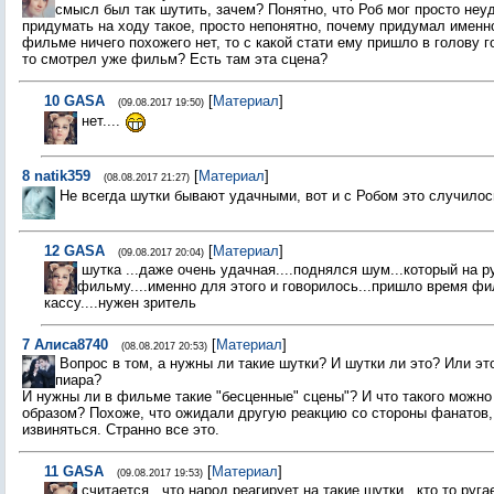
смысл был так шутить, зачем? Понятно, что Роб мог просто неу
придумать на ходу такое, просто непонятно, почему придумал именно
фильме ничего похожего нет, то с какой стати ему пришло в голову г
то смотрел уже фильм? Есть там эта сцена?
10
GASA
[
Материал
]
(09.08.2017 19:50)
нет....
8
natik359
[
Материал
]
(08.08.2017 21:27)
Не всегда шутки бывают удачными, вот и с Робом это случило
12
GASA
[
Материал
]
(09.08.2017 20:04)
шутка ...даже очень удачная....поднялся шум...который на р
фильму....именно для этого и говорилось...пришло время ф
кассу....нужен зритель
7
Алиса8740
[
Материал
]
(08.08.2017 20:53)
Вопрос в том, а нужны ли такие шутки? И шутки ли это? Или э
пиара?
И нужны ли в фильме такие "бесценные" сцены"? И что такого можно
образом? Похоже, что ожидали другую реакцию со стороны фанатов,
извиняться. Странно все это.
11
GASA
[
Материал
]
(09.08.2017 19:53)
считается...что народ реагирует на такие шутки...кто то ругае