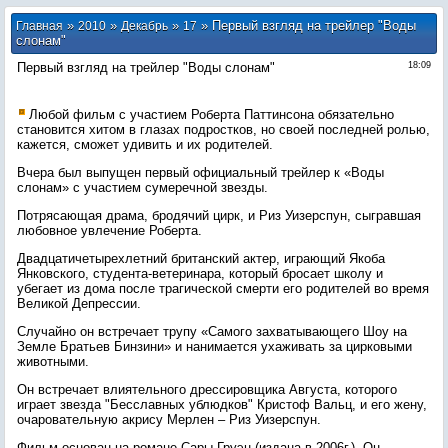
»
»
»
» Первый взгляд на трейлер "Воды
Главная
2010
Декабрь
17
слонам"
Первый взгляд на трейлер "Воды слонам"
18:09
Любой фильм с участием Роберта Паттинсона обязательно
становится хитом в глазах подростков, но своей последней ролью,
кажется, сможет удивить и их родителей.
Вчера был выпущен первый официальный трейлер к «Воды
слонам» с участием сумеречной звезды.
Потрясающая драма, бродячий цирк, и Риз Уизерспун, сыгравшая
любовное увлечение Роберта.
Двадцатичетырехлетний британский актер, играющий Якоба
Янковского, студента-ветеринара, который бросает школу и
убегает из дома после трагической смерти его родителей во время
Великой Депрессии.
Случайно он встречает трупу «Самого захватывающего Шоу на
Земле Братьев Бинзини» и нанимается ухаживать за цирковыми
животными.
Он встречает влиятельного дрессировщика Августа, которого
играет звезда "Бесславных ублюдков" Кристоф Вальц, и его жену,
очаровательную акрису Мерлен – Риз Уизерспун.
Фильм основан на романе Сары Груэн (издана в 2006г.). Он