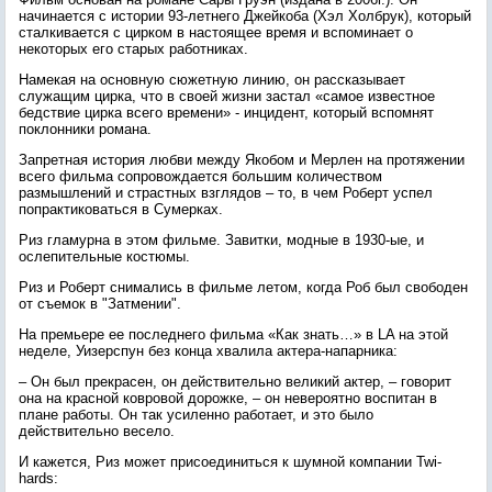
начинается с истории 93-летнего Джейкоба (Хэл Холбрук), который
сталкивается с цирком в настоящее время и вспоминает о
некоторых его старых работниках.
Намекая на основную сюжетную линию, он рассказывает
служащим цирка, что в своей жизни застал «самое известное
бедствие цирка всего времени» - инцидент, который вспомнят
поклонники романа.
Запретная история любви между Якобом и Мерлен на протяжении
всего фильма сопровождается большим количеством
размышлений и страстных взглядов – то, в чем Роберт успел
попрактиковаться в Сумерках.
Риз гламурна в этом фильме. Завитки, модные в 1930-ые, и
ослепительные костюмы.
Риз и Роберт снимались в фильме летом, когда Роб был свободен
от съемок в "Затмении".
На премьере ее последнего фильма «Как знать…» в LA на этой
неделе, Уизерспун без конца хвалила актера-напарника:
– Он был прекрасен, он действительно великий актер, – говорит
она на красной ковровой дорожке, – он невероятно воспитан в
плане работы. Он так усиленно работает, и это было
действительно весело.
И кажется, Риз может присоединиться к шумной компании Twi-
hards: