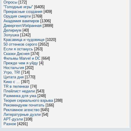
Опросы
[172]
"Голодные игры"
[6405]
Прекрасные создания
[409]
Орудия смерти
[1769]
Академия вампиров
[1306]
Дивергент/Избранная
[3899]
Делириум
[40]
Золушка
[1242]
Красавица и чудовище
[1020]
50 оттенков серого
[2652]
Если я останусь
[263]
Сказки Диснея
[374]
Фильмы Marvel и DC
[664]
Прежде чем я уйду
[4]
Ностальгия
[202]
Утро, TR!
[714]
Цитата дня
[1770]
Кино с ...
[397]
TR в пеленках
[74]
Плейлист недели
[543]
Разминка для ума
[248]
Теория сериального взрыва
[288]
Рекомендуем почитать
[166]
Рекламное агенство
[645]
Литературные дуэли
[54]
АРТ-дуэли
[108]
Разное
[4291]