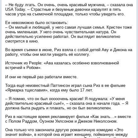
– Не буду лгать. Он очень, очень красивый мужчина, – сказала она
USA Today. – Страстные и безумные девочки караулят в пять
часов утра на съемочной площадке, только чтобы увидеть его.
Ее невозможно было остановить:
– Он милый и любящий, у него самая лучшая семья. Кристен тоже
очень миленькая. У него очень чувствительная натура. Он
действительно усиленно работал. Он выглядит великолепно
смотрится в кино.
Во время съемки в июне, Риз взяла с собой детей Аву и Дикона на
работу, чтобы они могли увидеть её коллегу.
Источник из People: «Ава казалась особенно взволнованной
встречей к Робом».
И они не первый раз работали вместе.
Тогда ещё неизвестный Паттинсон играл сына Риз в ее фильме
«Ярмарка тщеславия», когда ему было 17 лет.
– Я помню, что он был ооооочень красив! Я подумала: «У меня
действительно красивый сын!», – сказала она в начале года. – Я
должна была рыдать и плакать, но он был великолепен.
Риз в настоящее время рекламирует фильм «Как знать…» вместе
с Полом Раддом, Оуэном Уилсоном и Джеком Николсоном.
Она только что закончила другую романтичную комедию «Это
значит война», в которой она играет женщину, пойманную между