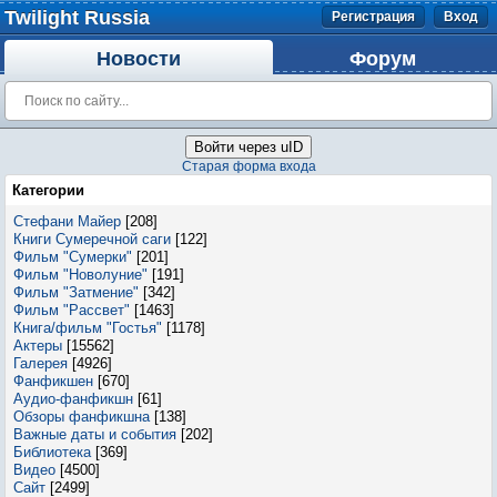
Twilight Russia
Регистрация
Вход
Новости
Форум
Войти через uID
Старая форма входа
Категории
Стефани Майер
[208]
Книги Сумеречной саги
[122]
Фильм "Сумерки"
[201]
Фильм "Новолуние"
[191]
Фильм "Затмение"
[342]
Фильм "Рассвет"
[1463]
Книга/фильм "Гостья"
[1178]
Актеры
[15562]
Галерея
[4926]
Фанфикшен
[670]
Аудио-фанфикшн
[61]
Обзоры фанфикшна
[138]
Важные даты и события
[202]
Библиотека
[369]
Видео
[4500]
Сайт
[2499]