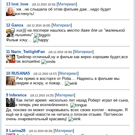
13
lost_love
[
Материал
]
(18.12.2010 19:33)
хм...не слышала об этом фильме даж...надо будет
взглянуть!
12
Ganza
[
Материал
]
(18.12.2010 16:05)
хих))) на постере нашлось место даже для их "маленькой
пышечки"
Фильм хочу....
11
Narin_TwilightFan
[
Материал
]
(18.12.2010 16:00)
Трейлер отличный,ну и фильм как верно хорошим будет,все
так волшебно
10
RUSANA5
[
Материал
]
(18.12.2010 14:57)
Риз прямо в восторге от Роба.... Надеюсь в фильме мы
увидим и искру, и пожар...
9
Inference
[
Материал
]
(18.12.2010 14:25)
Как летит время: несколько лет назад Роберт играл её сына,
а теперь уже возлюбленного.
Да, похоже он может очаровывать всех своих коллег - женщин. Я
ещё ни в одной новости не читала о плохом отзыве. Паттинсон
очень очаровательный красавец!
8
Larina28
[
Материал
]
(18.12.2010 00:20)