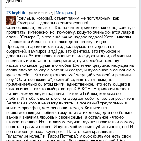
Дейнс=)
23
kryblik
[
Материал
]
(26.04.2011 23:44)
"фильма, который, станет таким же популярным, как
"Сумерки" -- довольно самоуверенно!
Сомневаюсь я, однако... Кто не читал трилогию, конечно, советую
прочитать, интересно, но, по-моему, кому-то очень хочется лавр и
славы "Сумерек", а это ещё бабка надвое гадала! Хотя...многим
ГИ нравятся больше - это такое дело: на вкус и цвет...
Проводить паралели как-то здесь неуместно! Здесь нет
оборотней, вампиров и тд! да, это фэнтези, это глубокое и
довольно жёсткое повествование о силе духа и воли, об умении
выживать и раставлять приоритеты, ну и о любви тоже! ну
насколько может думать о любви 16-летняя девушка, несущая на
своих плечах заботу о матери и сестре, и думаюшая в основном о
куске хлеба... Кто смотрел фильм "Бегущий человек" и реалити-
шоу "Остаться вживых", если объединить эти темы, то
приблизительно об этом книги! единственное, что есть общего в
этих книгах - так это выбор, который В КОНЦЕ трилогии делает
Китнис между двумя парнями- Питом и Гейлом, которые её
любят! И чтобы сделать его, она задаёт себе тот же вопрос, что и
Белла: без кого я не смогу выжить! и любовный треугольник в
книге скорее фон, чем основная тема, у Китнисс нет
всепоглошающей любви к кому-то из этих двоих, для неё больше
важна и значима любовь к своей семье, а остальное - что-то
второстепенное! Но... в любом случае, лучше прочитать и самому
понять - нра или ненра...И пусть моё мнение субъективное, но ГИ
не повторят успеха "Сумерек"! Ну, это если сравнивать
"властелин колец" и "Гарри Поттера": у обох фильмов есть свои
зрители и фанаты, а многих от "Дневников вампира" прёт! Но