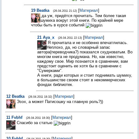
19
Beatka
[
Материал
]
(26.04.2011 21:12)
да уж, придётся прочитать. Тем более такая
шумиха вокруг этой книги. По крайней мере
чтобы быть в курсе событий
21
Aya_x
[
Материал
]
(26.04.2011 22:13)
Я прочитала и не особенно впечатлилась.
Неплохо, да, но словарный запас
автора(переводчика?) показался скудноватым. Во
многом книга не продумана. Но, как известно,
каждому свое. Мир познается в сравнении, вам
предстоит оценить ее хотя бы в сравнении с
"Сумерками".
А книги, ради которых и стоит поднимать шумиху,
в большинстве своем стоят в некоммерческих
фондах библиотек.
12
Beatka
[
Материал
]
(26.04.2011 18:32)
Эээх, а может Патисошку на главную роль?))
11
Fvbhf
[
Материал
]
(26.04.2011 18:30)
Спасибо за статью
10
Fvbhf
[
Материал
]