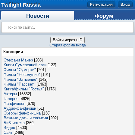
Twilight Russia
Регистрация
Вход
Новости
Форум
Войти через uID
Старая форма входа
Категории
Стефани Майер
[208]
Книги Сумеречной саги
[122]
Фильм "Сумерки"
[201]
Фильм "Новолуние"
[191]
Фильм "Затмение"
[342]
Фильм "Рассвет"
[1463]
Книга/фильм "Гостья"
[1178]
Актеры
[15562]
Галерея
[4926]
Фанфикшен
[670]
Аудио-фанфикшн
[61]
Обзоры фанфикшна
[138]
Важные даты и события
[202]
Библиотека
[369]
Видео
[4500]
Сайт
[2499]