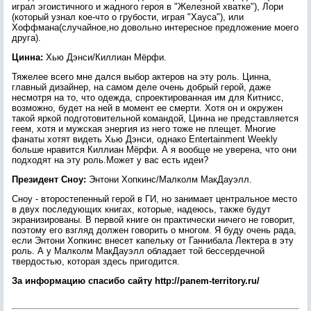
играл эгоистичного и жадного героя в "Железной хватке"), Лори
(который узнал кое-что о грубости, играя "Хауса"), или
Хоффмана(случайное,но довольно интересное предложение моего
друга).
Цинна:
Хью Дэнси/Киллиан Мёрфи.
Тяжелее всего мне дался выбор актеров на эту роль. Цинна,
главный дизайнер, на самом деле очень добрый герой, даже
несмотря на то, что одежда, спроектированная им для Китнисс,
возможно, будет на ней в момент ее смерти. Хотя он и окружен
такой яркой подготовительной командой, Цинна не представляется
геем, хотя и мужская энергия из него тоже не плещет. Многие
фанаты хотят видеть Хью Дэнси, однако Entertainment Weekly
больше нравится Киллиан Мёрфи. А я вообще не уверена, что они
подходят на эту роль.Может у вас есть идеи?
Президент Сноу:
Энтони Хопкинс/Малколм МакДауэлл.
Сноу - второстепенный герой в ГИ, но занимает центральное место
в двух последующих книгах, которые, надеюсь, также будут
экранизированы. В первой книге он практически ничего не говорит,
поэтому его взгляд должен говорить о многом. Я буду очень рада,
если Энтони Хопкинс внесет капельку от Ганнибала Лектера в эту
роль. А у Малколм МакДауэлл обладает той бессердечной
твердостью, которая здесь пригодится.
За информацию спасибо сайту http://panem-territory.ru/