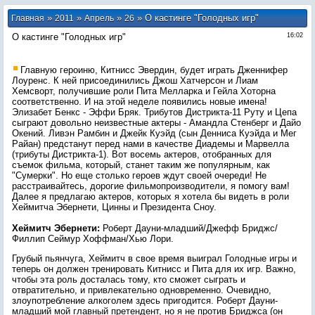
»
»
»
» О кастинге "Голодных игр"
Главная
2011
Апрель
26
О кастинге "Голодных игр"
16:02
Главную героиню, Китнисс Эвердин, будет играть Дженнифер
Лоуренс. К ней присоединились Джош Хатчерсон и Лиам
Хемсворт, получившие роли Пита Мелларка и Гейла Хоторна
соответственно. И на этой неделе появились новые имена!
Элизабет Бенкс - Эффи Бряк. Трибутов Дистрикта-11 Руту и Цепа
сыграют довольно неизвестные актеры - Амандла Стенберг и Дайо
Окений. Ливэн Рамбин и Джейк Куэйд (сын Денниса Куэйда и Мег
Райан) предстанут перед нами в качестве Диадемы и Марвелла
(трибуты Дистрикта-1). Вот восемь актеров, отобранных для
съемок фильма, который, станет таким же популярным, как
"Сумерки". Но еще столько героев ждут своей очереди! Не
расстраивайтесь, дорогие фильмопроизводители, я помогу вам!
Далее я предлагаю актеров, которых я хотела бы видеть в роли
Хеймитча Эбернети, Цинны и Президента Сноу.
Хеймитч Эбернети:
Роберт Дауни-младший/Джефф Бриджс/
Филлип Сеймур Хоффман/Хью Лори.
Грубый пьянчуга, Хеймитч в свое время выиграл Голодные игры и
теперь он должен тренировать Китнисс и Пита для их игр. Важно,
чтобы эта роль досталась тому, кто сможет сыграть и
отвратительно, и привлекательно одновременно. Очевидно,
злоупотребление алкоголем здесь пригодится. Роберт Дауни-
младший мой главный претендент, но я не против Бриджса (он