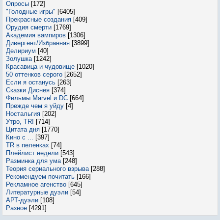
Опросы
[172]
"Голодные игры"
[6405]
Прекрасные создания
[409]
Орудия смерти
[1769]
Академия вампиров
[1306]
Дивергент/Избранная
[3899]
Делириум
[40]
Золушка
[1242]
Красавица и чудовище
[1020]
50 оттенков серого
[2652]
Если я останусь
[263]
Сказки Диснея
[374]
Фильмы Marvel и DC
[664]
Прежде чем я уйду
[4]
Ностальгия
[202]
Утро, TR!
[714]
Цитата дня
[1770]
Кино с ...
[397]
TR в пеленках
[74]
Плейлист недели
[543]
Разминка для ума
[248]
Теория сериального взрыва
[288]
Рекомендуем почитать
[166]
Рекламное агенство
[645]
Литературные дуэли
[54]
АРТ-дуэли
[108]
Разное
[4291]