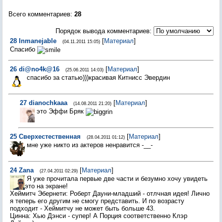
Всего комментариев
:
28
Порядок вывода комментариев:
28
Inmanejable
[
Материал
]
(04.11.2011 15:05)
Спасибо
26
di@no4k@16
[
Материал
]
(25.06.2011 14:03)
спасибо за статью)))красивая Китнисс Эвердин
27
dianochkaaa
[
Материал
]
(14.08.2011 21:20)
это Эффи Бряк
25
Сверхестественная
[
Материал
]
(28.04.2011 01:12)
мне уже никто из актеров ненравится -__-
24
Zana
[
Материал
]
(27.04.2011 02:29)
Я уже прочитала первые две части и безумно хочу увидеть
это на экране!
Хеймитч Эбернети: Роберт Дауни-младший - отлчная идея! Лично
я теперь его другим не смогу представить. И по возрасту
подходит - Хеймитчу не может быть больше 43.
Цинна: Хью Дэнси - супер! А Порция соответственно Клэр