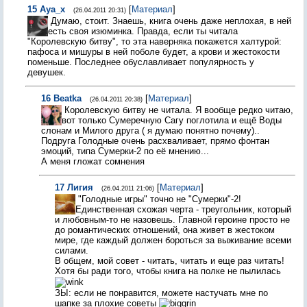
15
Aya_x
[
Материал
]
(26.04.2011 20:31)
Думаю, стоит. Знаешь, книга очень даже неплохая, в ней
есть своя изюминка. Правда, если ты читала
"Королевскую битву", то эта наверняка покажется халтурой:
пафоса и мишуры в ней поболе будет, а крови и жестокости
поменьше. Последнее обуславливает популярность у
девушек.
16
Beatka
[
Материал
]
(26.04.2011 20:38)
Королевскую битву не читала. Я вообще редко читаю,
вот только Сумеречную Сагу поглотила и ещё Воды
слонам и Милого друга ( я думаю понятно почему)..
Подруга Голодные очень расхваливает, прямо фонтан
эмоций, типа Сумерки-2 по её мнению...
А меня гложат сомнения
17
Лигия
[
Материал
]
(26.04.2011 21:06)
"Голодные игры" точно не "Сумерки"-2!
Единственная схожая черта - треугольник, который
и любовным-то не назовешь. Главной героине просто не
до романтических отношений, она живет в жестоком
мире, где каждый должен бороться за выживание всеми
силами.
В общем, мой совет - читать, читать и еще раз читать!
Хотя бы ради того, чтобы книга на полке не пылилась
ЗЫ: если не понравится, можете настучать мне по
шапке за плохие советы