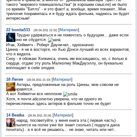
такого "мирового помешательства" (в хорошем смысле) не было
со времён "Битлз" - и это факт! а, вообще, время покажет...Мне
трилогия понравилась и я буду ждать фильма, надеюсь он будет
интересным!
22
bonita533
[
Материал
]
(26.04.2011 22:32)
Трудно удержаться и не помечтать о будущем... даже если
оно не сбудется.
Итак, Хеймитч - Роберт Дауни-мл., однозначно.
Цинна - я не в восторге, но Хью Дэнси лучший из всех вариантов,
что я видела.
Сноу - я обожаю Хопкинса, очень им восхищаюсь, но, с болью в
сердце, отдаю эту роль Малколму МакДауэллу, он буквально
воплощает в себе злодея.
18
Лигия
[
Материал
]
(26.04.2011 21:10)
Актеры, предложенные на роль Цинны, мне совсем не
нравятся...
А вот Хеймитчи все неплохие
Хотя, я почти абсолютно уверена, что ни одного из
перечисленных здесь актеров в фильме точно не будет
14
Beatka
[
Материал
]
(26.04.2011 20:24)
народ, посоветуйте, у меня книга эта ( первая часть)
пылится на полке уже бог знает сколько ( подруга дала
почитать).. а я всё не решаюсь... не знаю, читать или нет..