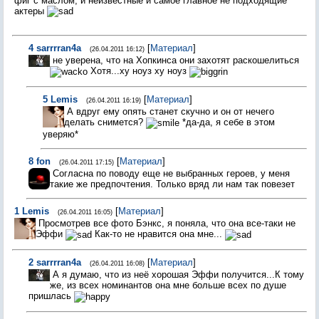
фиг с маслом, и неизвестные и самое главное не подходящие
актеры
4
sarrrran4a
[
Материал
]
(26.04.2011 16:12)
не уверена, что на Хопкинса они захотят раскошелиться
Хотя...ху ноуз ху ноуз
5
Lemis
[
Материал
]
(26.04.2011 16:19)
А вдруг ему опять станет скучно и он от нечего
делать снимется?
*да-да, я себе в этом
уверяю*
8
fon
[
Материал
]
(26.04.2011 17:15)
Согласна по поводу еще не выбранных героев, у меня
такие же предпочтения. Только вряд ли нам так повезет
1
Lemis
[
Материал
]
(26.04.2011 16:05)
Просмотрев все фото Бэнкс, я поняла, что она все-таки не
Эффи
Как-то не нравится она мне...
2
sarrrran4a
[
Материал
]
(26.04.2011 16:08)
А я думаю, что из неё хорошая Эффи получится...К тому
же, из всех номинантов она мне больше всех по душе
пришлась