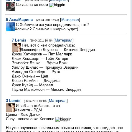
(26.04.2011 18:30)
Согласна со всем
6
АкваМарина
[
Материал
]
(26.04.2011 16:41)
С Хеймичем же уже определились, так?
Хопкинс? Слишком шикарно будет)
7
Lemis
[
Материал
]
(26.04.2011 16:46)
Нет, вот с кем определились:
Дженнифер Лоуренс — Китнисс Эвердин
Джош Хатчерсон — Пит Мелларк
Лиам Хемсворт — Гейл Хоторн
Элизабет Бэнкс — Эффи Бряк
Уиллоу Шилдс — Примроуз Эвердин
Амандла Стенберг — Рута
Дайо Океньи — Цеп
Левен Рэмбин — Диадема
Джек Куэйд — Марвел
Паула Малкомсон — Миссис Эвердин
3
Lemis
[
Материал
]
(26.04.2011 16:10)
И забыла добавить, я за:
Хэймитч - РДМ
Цинна - Хью Дэнси
Сноу - конечно же Хопкинс
Но уже наученная печальным опытом понимаю, что ожидает нас