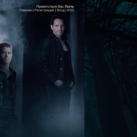
Приветствую Вас
Гость
Главная
|
Регистрация
|
Вход
|
RSS