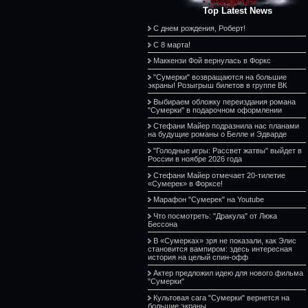
Top Latest News
С днем рождения, Роберт!
С 8 марта!
Маккензи Фой вернулась в Форкс
"Сумерки" возвращаются на большие
экраны! Розыгрыш билетов в группе ВК
Выбираем обложку переиздания романа
"Сумерки" в подарочном оформлении
Стефани Майер подразнила нас планами
на будущие романы о Белле и Эдварде
"Голодные игры: Рассвет жатвы" выйдет в
России в ноябре 2026 года
Стефани Майер отмечает 20-тилетие
«Сумерек» в Форксе!
Марафон "Сумерек" на Youtube
Что посмотреть: "Дракула" от Люка
Бессона
В «Сумерках» зря не показали, как Элис
становится вампиром: здесь интересная
история на целый спин-офф
Актер предложил идею для нового фильма
"Сумерки"
Культовая сага "Сумерки" вернется на
большие экраны