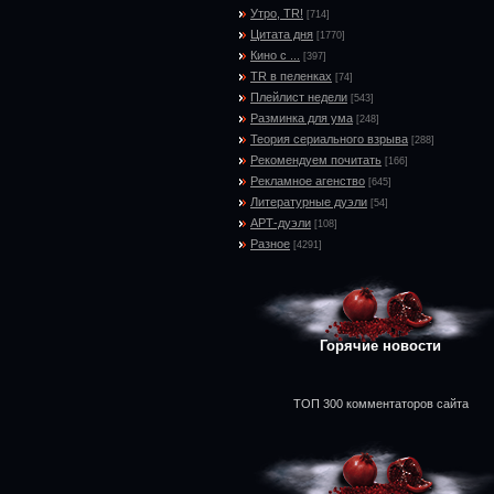
Утро, TR!
[714]
Цитата дня
[1770]
Кино с ...
[397]
TR в пеленках
[74]
Плейлист недели
[543]
Разминка для ума
[248]
Теория сериального взрыва
[288]
Рекомендуем почитать
[166]
Рекламное агенство
[645]
Литературные дуэли
[54]
АРТ-дуэли
[108]
Разное
[4291]
Горячие новости
ТОП 300 комментаторов сайта