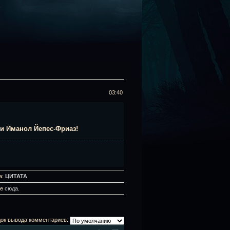
03:40
 и Иманол Йепес-Фриаз!
а:
ЦИТАТА
те
сюда
.
ок вывода комментариев: