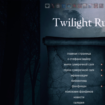
главная страница
о стефани майер
книги сумеречной саги
герои сумеречной саги
экранизации
библиотека
фанфикшн
поисковик фанфиков
новости
галерея