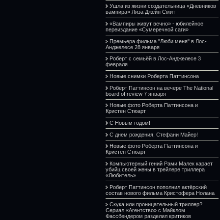
Ушла из жизни создательница «Дневников
вампира» Лиза Джейн Смит
«Вампиры живут вечно» - юбилейное
переиздание «Сумеречной саги»
Премьера фильма "Люби меня" в Лос-
Анджелесе 28 января
Роберт с семьёй в Лос-Анджелесе 3
февраля
Новые снимки Роберта Паттинсона
Роберт Паттинсон на вечере The National
board of review 7 января
Новые фото Роберта Паттинсона и
Кристен Стюарт
С Новым годом!
С днем рождения, Стефани Майер!
Новые фото Роберта Паттинсона и
Кристен Стюарт
Компьютерный гений Рами Малек карает
убийц своей жены в трейлере триллера
«Любитель»
Роберт Паттинсон пополнил актёрский
состав нового фильма Кристофера Нолана
Скука или проницательный триллер?
Сериал «Агентство» с Майклом
Фассбендером разделил критиков