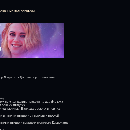
рованные пользователи.
фер Лоуренс: «Дженнифер гениальна»
года
му не стал делить приквел на два фильма
и певчих птицах»
лодные игры: Баллада о змеях и певчих
х и певчих птицах» с героями и важной
певчих птицах» показали молодого Кориолана
ры»