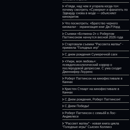
«Гляди, над чем я угорала когда-то»:
почему смотреть «Сумерки» и фанатеть по
Эдварду снова в моде — объясняет
кинокритик
Что посмотреть: «Братство черного
кинжала» - экранизация книг Дж.Р.Уорд
Съемки «Бэтмена-2» с Робертом
Паттинсоном начнутся весной 2026 года
Стартовали съемки "Рассвета жатвы" -
приквела "Голодных игр"
С днем рождения Сумеречной саги
«Умри, моя любовь»:
псевдопсихологический хоррор о
послеродовой депрессии. С ума сходит
Дженнифер Лоуренс
Роберт Паттинсон на кинофестивале в
Каннах
Кристен Стюарт на кинофестивале в
Каннах
С Днем рождения, Роберт Паттинсон!
С Днем Победы!
Роберт Паттинсон с семьёй в Лос-
Анджелесе
"Рассвет жатвы" - новая книга цикла
"Голодные игры" Сьюзен Коллинз