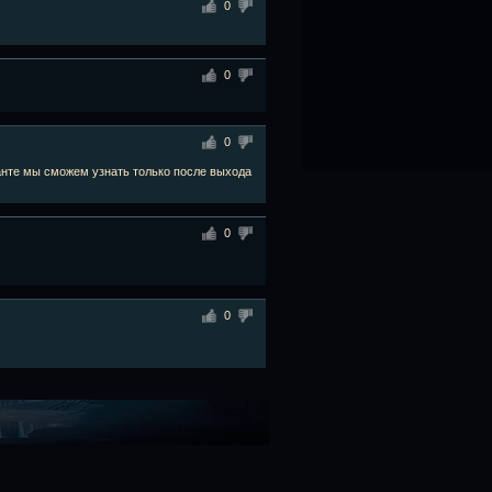
0
0
0
ланте мы сможем узнать только после выхода
0
0