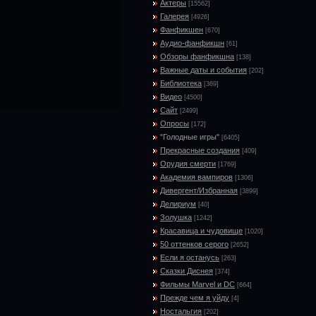
Актеры
[15562]
Галерея
[4926]
Фанфикшен
[670]
Аудио-фанфикшн
[61]
Обзоры фанфикшна
[138]
Важные даты и события
[202]
Библиотека
[369]
Видео
[4500]
Сайт
[2499]
Опросы
[172]
"Голодные игры"
[6405]
Прекрасные создания
[409]
Орудия смерти
[1769]
Академия вампиров
[1306]
Дивергент/Избранная
[3899]
Делириум
[40]
Золушка
[1242]
Красавица и чудовище
[1020]
50 оттенков серого
[2652]
Если я останусь
[263]
Сказки Диснея
[374]
Фильмы Marvel и DC
[664]
Прежде чем я уйду
[4]
Ностальгия
[202]