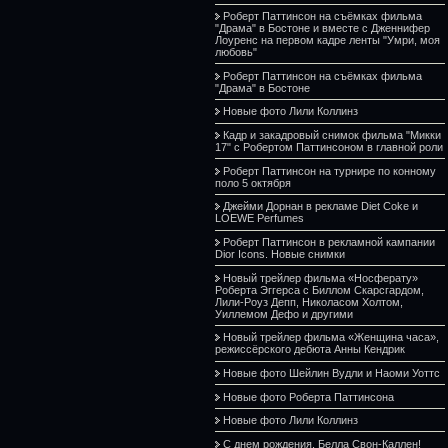
Роберт Паттинсон на съёмках фильма
"Драма" в Бостоне и вместе с Дженнифер
Лоуренс на первом кадре ленты "Умри, моя
любовь"
Роберт Паттинсон на съёмках фильма
"Драма" в Бостоне
Новые фото Лили Коллинз
Кадр и закадровый снимок фильма "Микки
17" с Робертом Паттинсоном в главной роли
Роберт Паттинсон на турнире по конному
поло 5 октября
Джейми Дорнан в рекламе Diet Coke и
LOEWE Perfumes
Роберт Паттинсон в рекламной кампании
Dior Icons. Новые снимки
Новый трейлер фильма «Носферату»
Роберта Эггерса с Биллом Скарсгардом,
Лили-Роуз Депп, Николасом Холтом,
Уиллемом Дефо и другими
Новый трейлер фильма «Женщина часа»,
режиссёрского дебюта Анны Кендрик
Новые фото Шейлин Вудли и Наоми Уоттс
Новые фото Роберта Паттинсона
Новые фото Лили Коллинз
С днем рождения, Белла Свон-Каллен!