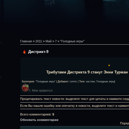
Главная
»
2011
»
Май
»
7
»
"Голодные игры"
Дистрикт-9
Трибутами Дистрикта 9 станут Энни Турман
Категория
:
"Голодные игры"
|
Добавил
:
Lemis
|
Теги
:
кастинг
,
Голодные игры
|
Мне нравится
3
Процитировать текст новости: выделите текст для цитаты и нажмите сюд
Если Вы нашли ошибку или опечатку в новости, выделите текст и нажми
Всего комментариев
:
5
Обновить комментарии
Поряд