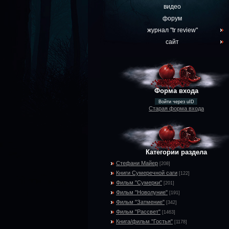
видео
форум
журнал "tr review"
сайт
Форма входа
Войти через uID
Старая форма входа
Категории раздела
Стефани Майер
[208]
Книги Сумеречной саги
[122]
Фильм "Сумерки"
[201]
Фильм "Новолуние"
[191]
Фильм "Затмение"
[342]
Фильм "Рассвет"
[1463]
Книга/фильм "Гостья"
[1178]