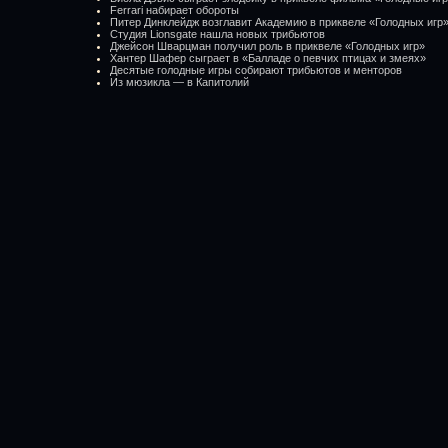
Ferrari набирает обороты
Питер Динклейдж возглавит Академию в приквеле «Голодных игр
Студия Lionsgate нашла новых трибьютов
Джейсон Шварцман получил роль в приквеле «Голодных игр»
Хантер Шафер сыграет в «Балладе о певчих птицах и змеях»
Десятые голодные игры собирают трибьютов и менторов
Из мюзикла — в Капитолий