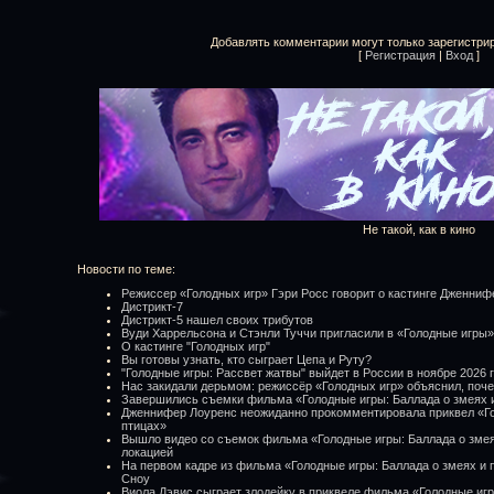
Добавлять комментарии могут только зарегистри
[
Регистрация
|
Вход
]
Не такой, как в кино
Новости по теме:
Режиссер «Голодных игр» Гэри Росс говорит о кастинге Дженни
Дистрикт-7
Дистрикт-5 нашел своих трибутов
Вуди Харрельсона и Стэнли Туччи пригласили в «Голодные игры»
О кастинге "Голодных игр"
Вы готовы узнать, кто сыграет Цепа и Руту?
"Голодные игры: Рассвет жатвы" выйдет в России в ноябре 2026 
Нас закидали дерьмом: режиссёр «Голодных игр» объяснил, поче
Завершились съемки фильма «Голодные игры: Баллада о змеях 
Дженнифер Лоуренс неожиданно прокомментировала приквел «Го
птицах»
Вышло видео со съемок фильма «Голодные игры: Баллада о змея
локацией
На первом кадре из фильма «Голодные игры: Баллада о змеях и 
Сноу
Виола Дэвис сыграет злодейку в приквеле фильма «Голодные иг