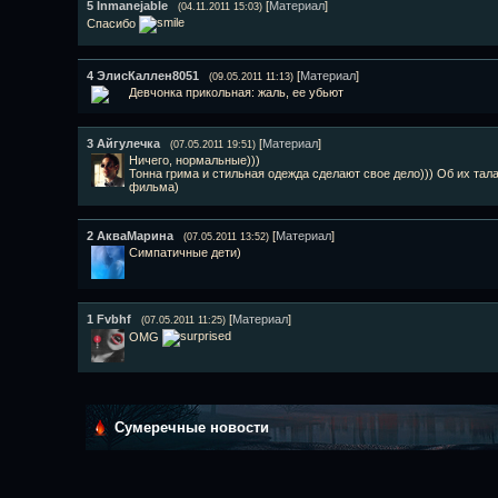
5
Inmanejable
[
Материал
]
(04.11.2011 15:03)
Спасибо
4
ЭлисКаллен8051
[
Материал
]
(09.05.2011 11:13)
Девчонка прикольная: жаль, ее убьют
3
Айгулечка
[
Материал
]
(07.05.2011 19:51)
Ничего, нормальные)))
Тонна грима и стильная одежда сделают свое дело))) Об их та
фильма)
2
АкваМарина
[
Материал
]
(07.05.2011 13:52)
Симпатичные дети)
1
Fvbhf
[
Материал
]
(07.05.2011 11:25)
OMG
Сумеречные новости