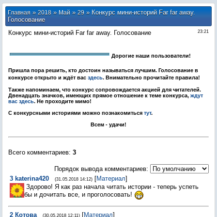
»
»
»
» Конкурс мини-историй Far far away.
Главная
2018
Май
29
Голосование
Конкурс мини-историй Far far away. Голосование
23:21
Дорогие наши пользователи!
Пришла пора решить, кто достоин называться лучшим. Голосование в
конкурсе открыто и ждёт вас
здесь
. Внимательно прочитайте правила!
Также напоминаем, что конкурс сопровождается акцией для читателей.
Двенадцать значков, имеющих прямое отношение к теме конкурса,
ждут
вас здесь
. Не проходите мимо!
С конкурсными историями можно познакомиться
тут
.
Всем - удачи!
Всего комментариев
:
3
Порядок вывода комментариев:
3
katerina420
[
Материал
]
(31.05.2018 14:12)
Здорово! Я как раз начала читать истории - теперь успеть
бы и дочитать все, и проголосовать!
2
Котова
[
Материал
]
(30.05.2018 12:11)