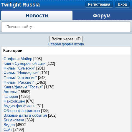
Twilight Russia
Регистрация
Вход
Новости
Форум
Войти через uID
Старая форма входа
Категории
Стефани Майер
[208]
Книги Сумеречной саги
[122]
Фильм "Сумерки"
[201]
Фильм "Новолуние"
[191]
Фильм "Затмение"
[342]
Фильм "Рассвет"
[1463]
Книга/фильм "Гостья"
[1178]
Актеры
[15562]
Галерея
[4926]
Фанфикшен
[670]
Аудио-фанфикшн
[61]
Обзоры фанфикшна
[138]
Важные даты и события
[202]
Библиотека
[369]
Видео
[4500]
Сайт
[2499]