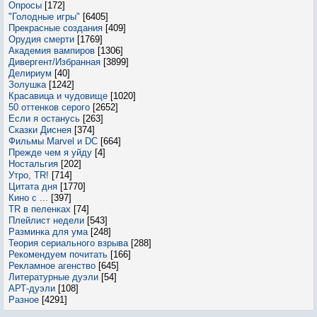
Опросы
[172]
"Голодные игры"
[6405]
Прекрасные создания
[409]
Орудия смерти
[1769]
Академия вампиров
[1306]
Дивергент/Избранная
[3899]
Делириум
[40]
Золушка
[1242]
Красавица и чудовище
[1020]
50 оттенков серого
[2652]
Если я останусь
[263]
Сказки Диснея
[374]
Фильмы Marvel и DC
[664]
Прежде чем я уйду
[4]
Ностальгия
[202]
Утро, TR!
[714]
Цитата дня
[1770]
Кино с ...
[397]
TR в пеленках
[74]
Плейлист недели
[543]
Разминка для ума
[248]
Теория сериального взрыва
[288]
Рекомендуем почитать
[166]
Рекламное агенство
[645]
Литературные дуэли
[54]
АРТ-дуэли
[108]
Разное
[4291]