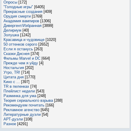
Опросы
[172]
"Голодные игры"
[6405]
Прекрасные создания
[409]
Орудия смерти
[1769]
Академия вампиров
[1306]
Дивергент/Избранная
[3899]
Делириум
[40]
Золушка
[1242]
Красавица и чудовище
[1020]
50 оттенков серого
[2652]
Если я останусь
[263]
Сказки Диснея
[374]
Фильмы Marvel и DC
[664]
Прежде чем я уйду
[4]
Ностальгия
[202]
Утро, TR!
[714]
Цитата дня
[1770]
Кино с ...
[397]
TR в пеленках
[74]
Плейлист недели
[543]
Разминка для ума
[248]
Теория сериального взрыва
[288]
Рекомендуем почитать
[166]
Рекламное агенство
[645]
Литературные дуэли
[54]
АРТ-дуэли
[108]
Разное
[4291]