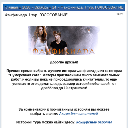
»
»
»
» Фанфикиада. I тур. ГОЛОСОВАНИЕ
Главная
2020
Октябрь
24
Фанфикиада. I тур. ГОЛОСОВАНИЕ
19:28
Дорогие друзья!
Пришло время выбрать лучшие истории Фанфикиады из категории
"Сумеречная сага". Авторы прислали нам много замечательных
работ, и если вы пока не присоединились к читателям, то еще
успеваете это сделать, ведь размер историй небольшой - от
драбблов до 10 страничек!
За комментарии к прочитанным историям вы можете
выбрать значки:
Акция для читателей
Истории I тура можно найти здесь:
Конкурсные работы