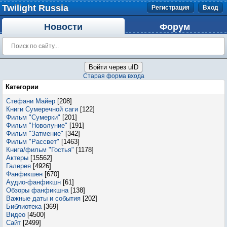
Twilight Russia
Регистрация
Вход
Новости
Форум
Войти через uID
Старая форма входа
Категории
Стефани Майер
[208]
Книги Сумеречной саги
[122]
Фильм "Сумерки"
[201]
Фильм "Новолуние"
[191]
Фильм "Затмение"
[342]
Фильм "Рассвет"
[1463]
Книга/фильм "Гостья"
[1178]
Актеры
[15562]
Галерея
[4926]
Фанфикшен
[670]
Аудио-фанфикшн
[61]
Обзоры фанфикшна
[138]
Важные даты и события
[202]
Библиотека
[369]
Видео
[4500]
Сайт
[2499]