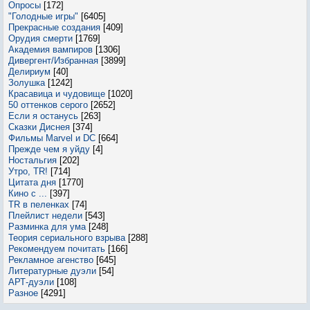
Опросы
[172]
"Голодные игры"
[6405]
Прекрасные создания
[409]
Орудия смерти
[1769]
Академия вампиров
[1306]
Дивергент/Избранная
[3899]
Делириум
[40]
Золушка
[1242]
Красавица и чудовище
[1020]
50 оттенков серого
[2652]
Если я останусь
[263]
Сказки Диснея
[374]
Фильмы Marvel и DC
[664]
Прежде чем я уйду
[4]
Ностальгия
[202]
Утро, TR!
[714]
Цитата дня
[1770]
Кино с ...
[397]
TR в пеленках
[74]
Плейлист недели
[543]
Разминка для ума
[248]
Теория сериального взрыва
[288]
Рекомендуем почитать
[166]
Рекламное агенство
[645]
Литературные дуэли
[54]
АРТ-дуэли
[108]
Разное
[4291]