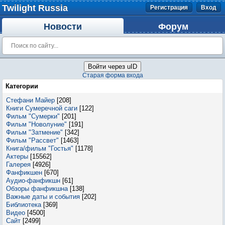
Twilight Russia
Регистрация
Вход
Новости
Форум
Войти через uID
Старая форма входа
Категории
Стефани Майер
[208]
Книги Сумеречной саги
[122]
Фильм "Сумерки"
[201]
Фильм "Новолуние"
[191]
Фильм "Затмение"
[342]
Фильм "Рассвет"
[1463]
Книга/фильм "Гостья"
[1178]
Актеры
[15562]
Галерея
[4926]
Фанфикшен
[670]
Аудио-фанфикшн
[61]
Обзоры фанфикшна
[138]
Важные даты и события
[202]
Библиотека
[369]
Видео
[4500]
Сайт
[2499]