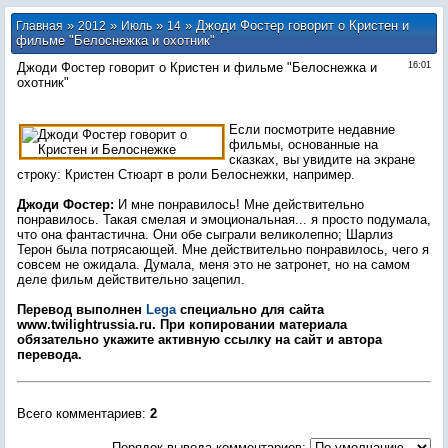
»
»
»
» Джоди Фостер говорит о Кристен и
Главная
2012
Июль
14
фильме "Белоснежка и охотник"
Джоди Фостер говорит о Кристен и фильме "Белоснежка и
16:01
охотник"
Если посмотрите недавние
фильмы, основанные на
сказках, вы увидите на экране
строку: Кристен Стюарт в роли Белоснежки, например.
Джоди Фостер:
И мне понравилось! Мне действительно
понравилось. Такая смелая и эмоциональная... я просто подумала,
что она фантастична. Они обе сыграли великолепно; Шарлиз
Терон была потрясающей. Мне действительно понравилось, чего я
совсем не ожидала. Думала, меня это не затронет, но на самом
деле фильм действительно зацепил.
Перевод выполнен
Lega
специально для сайта
www.twilightrussia.ru. При копировании материала
обязательно укажите активную ссылку на сайт и автора
перевода.
Всего комментариев
:
2
Порядок вывода комментариев: