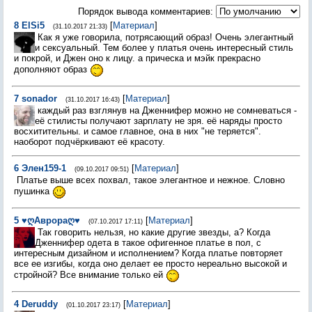
Порядок вывода комментариев:
8
ElSi5
[
Материал
]
(31.10.2017 21:33)
Как я уже говорила, потрясающий образ! Очень элегантный
и сексуальный. Тем более у платья очень интересный стиль
и покрой, и Джен оно к лицу. а прическа и мэйк прекрасно
дополняют образ
7
sonador
[
Материал
]
(31.10.2017 16:43)
каждый раз взглянув на Дженнифер можно не сомневаться -
её стилисты получают зарплату не зря. её наряды просто
восхитительны. и самое главное, она в них "не теряется".
наоборот подчёркивают её красоту.
6
Элен159-1
[
Материал
]
(09.10.2017 09:51)
Платье выше всех похвал, такое элегантное и нежное. Словно
пушинка
5
♥ღАврораღ♥
[
Материал
]
(07.10.2017 17:11)
Так говорить нельзя, но какие другие звезды, а? Когда
Дженнифер одета в такое офигенное платье в пол, с
интересным дизайном и исполнением? Когда платье повторяет
все ее изгибы, когда оно делает ее просто нереально высокой и
стройной? Все внимание только ей
4
Deruddy
[
Материал
]
(01.10.2017 23:17)