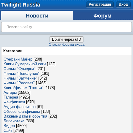
Twilight Russia
Регистрация
Вход
Новости
Форум
Войти через uID
Старая форма входа
Категории
Стефани Майер
[208]
Книги Сумеречной саги
[122]
Фильм "Сумерки"
[201]
Фильм "Новолуние"
[191]
Фильм "Затмение"
[342]
Фильм "Рассвет"
[1463]
Книга/фильм "Гостья"
[1178]
Актеры
[15562]
Галерея
[4926]
Фанфикшен
[670]
Аудио-фанфикшн
[61]
Обзоры фанфикшна
[138]
Важные даты и события
[202]
Библиотека
[369]
Видео
[4500]
Сайт
[2499]