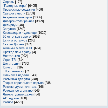
Опросы
[172]
"Голодные игры"
[6405]
Прекрасные создания
[409]
Орудия смерти
[1769]
Академия вампиров
[1306]
Дивергент/Избранная
[3899]
Делириум
[40]
Золушка
[1242]
Красавица и чудовище
[1020]
50 оттенков серого
[2652]
Если я останусь
[263]
Сказки Диснея
[374]
Фильмы Marvel и DC
[664]
Прежде чем я уйду
[4]
Ностальгия
[202]
Утро, TR!
[714]
Цитата дня
[1770]
Кино с ...
[397]
TR в пеленках
[74]
Плейлист недели
[543]
Разминка для ума
[248]
Теория сериального взрыва
[288]
Рекомендуем почитать
[166]
Рекламное агенство
[645]
Литературные дуэли
[54]
АРТ-дуэли
[108]
Разное
[4291]