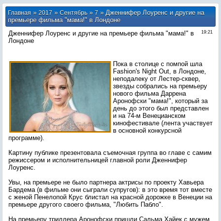
»
»
»
» Дженнифер Лоуренс и другие на
Главная
2017
Сентябрь
7
премьере фильма "мама!" в Лондоне
Дженнифер Лоуренс и другие на премьере фильма "мама!" в
19:21
Лондоне
Пока в столице с помпой шла
Fashion's Night Out, в Лондоне,
неподалеку от Лестер-сквер,
звезды собрались на премьеру
нового фильма Даррена
Аронофски "мама!", который за
день до этого был представлен
и на 74-м Венецианском
кинофестивале (лента участвует
в основной конкурсной
программе).
Картину публике презентовала съемочная группа во главе с самим
режиссером и исполнительницей главной роли Дженнифер
Лоуренс.
Увы, на премьере не было партнера актрисы по проекту Хавьера
Бардема (в фильме они сыграли супругов): в это время тот вместе
с женой Пенелопой Крус блистал на красной дорожке в Венеции на
премьере другого своего фильма, "Любить Пабло".
На премьеру триллера Аронофски пришли Сальма Хайек с мужем