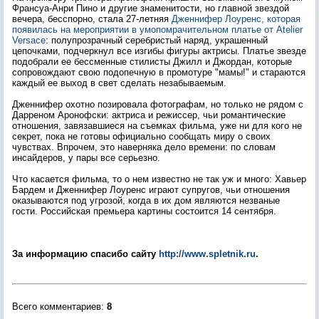
Франсуа-Анри Пино и другие знаменитости, но главной звездой
вечера, бесспорно, стала 27-летняя
Дженнифер Лоуренс, которая
появилась на мероприятии в умопомрачительном платье от Atelier
Versace
: полупрозрачный серебристый наряд, украшенный
цепочками, подчеркнул все изгибы фигуры актрисы. Платье звезде
подобрали ее бессменные стилисты Джилл и Джордан, которые
сопровождают свою подопечную в промотуре "мамы!" и стараются
каждый ее выход в свет сделать незабываемым.
Дженнифер охотно позировала фотографам, но только не рядом с
Дарреном Аронофски: актриса и режиссер, чьи романтические
отношения, завязавшиеся на съемках фильма, уже ни для кого не
секрет, пока не готовы официально сообщать миру о своих
чувствах. Впрочем, это наверняка дело времени: по словам
инсайдеров, у пары все серьезно.
Что касается фильма, то о нем известно не так уж и много: Хавьер
Бардем и Дженнифер Лоуренс играют супругов, чьи отношения
оказываются под угрозой, когда в их дом являются незваные
гости. Российская премьера картины состоится 14 сентября.
За информацию спасибо сайту
http://www.spletnik.ru
.
Всего комментариев
:
8