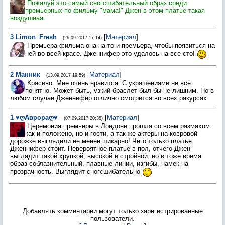
Пожалуй это самый сногсшибательный образ среди
премьерных по фильму "мама!" Джен в этом платье такая
воздушная.
3
Limon_Fresh
[
Материал
]
(26.09.2017 17:14)
Премьера фильма она на то и премьера, чтобы появиться на
ней во всей красе. Дженнифер это удалось на все сто!
2
Манник
[
Материал
]
(13.09.2017 19:59)
Красиво. Мне очень нравится. С украшениями не всё
понятно. Может быть, узкий браслет был бы не лишним. Но в
любом случае Дженнифер отлично смотрится во всех ракурсах.
1
♥ღАврораღ♥
[
Материал
]
(07.09.2017 20:38)
Церемония премьеры в Лондоне прошла со всем размахом
как и положено, но и гости, а так же актеры на ковровой
дорожке выглядели не менее шикарно! Чего только платье
Дженнифер стоит. Невероятное платье в пол, отчего Джен
выглядит такой хрупкой, высокой и стройной, но в тоже время
образ соблазнительный, плавные линии, изгибы, намек на
прозрачность. Выглядит сногсшибательно
Добавлять комментарии могут только зарегистрированные
пользователи.