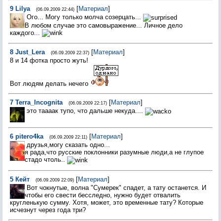
9
Lilya
[
Материал
]
(06.09.2009 22:44)
Ого... Могу только молча созерцать...
В любом случае это самовыражение... Личное дело
каждого...
8
Just_Lera
[
Материал
]
(06.09.2009 22:37)
8 и 14 фотка просто жуть!
Вот людям делать нечего
7
Terra_Incognita
[
Материал
]
(06.09.2009 22:17)
это таааак тупо, что дальше некуда....
6
pitero4ka
[
Материал
]
(06.09.2009 22:11)
друзья,могу сказать одно...
я рада,что русские поклонники разумные люди,а не глупое
стадо чтоль..
5
Кейт
[
Материал
]
(06.09.2009 22:09)
Вот чокнутые, волна "Сумерек" спадет, а тату останется. И
чтобы его свести бесследно, нужно будет отвалить
кругленькую сумму. Хотя, может, это временные тату? Которые
исчезнут через года три?