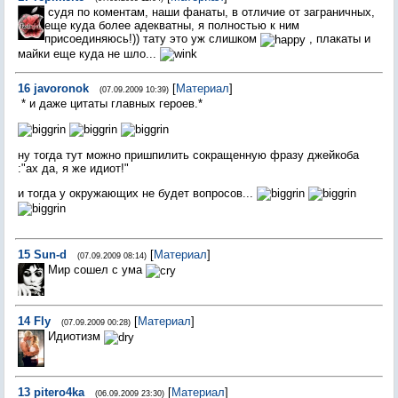
судя по коментам, наши фанаты, в отличие от заграничных,
еще куда более адекватны, я полностью к ним
присоединяюсь!)) тату это уж слишком
, плакаты и
майки еще куда не шло...
16
javoronok
[
Материал
]
(07.09.2009 10:39)
* и даже цитаты главных героев.*
ну тогда тут можно пришпилить сокращенную фразу джейкоба
:"ах да, я же идиот!"
и тогда у окружающих не будет вопросов...
15
Sun-d
[
Материал
]
(07.09.2009 08:14)
Мир сошел с ума
14
Fly
[
Материал
]
(07.09.2009 00:28)
Идиотизм
13
pitero4ka
[
Материал
]
(06.09.2009 23:30)