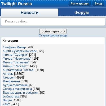
Twilight Russia
Регистрация
Вход
Новости
Форум
Войти через uID
Старая форма входа
Категории
Стефани Майер
[208]
Книги Сумеречной саги
[122]
Фильм "Сумерки"
[201]
Фильм "Новолуние"
[191]
Фильм "Затмение"
[342]
Фильм "Рассвет"
[1463]
Книга/фильм "Гостья"
[1178]
Актеры
[15562]
Галерея
[4926]
Фанфикшен
[670]
Аудио-фанфикшн
[61]
Обзоры фанфикшна
[138]
Важные даты и события
[202]
Библиотека
[369]
Видео
[4500]
Сайт
[2499]