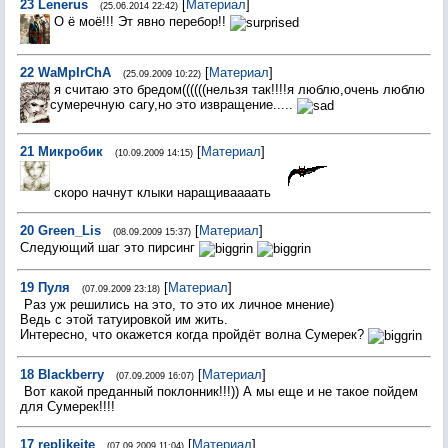
23
Lenerus
[
Материал
]
(25.06.2014 22:42)
О ё моё!!! Эт явно перебор!!
22
WaMpIrChA
[
Материал
]
(25.09.2009 10:22)
я считаю это бредом((((((нельзя так!!!!я люблю,очень люблю
сумеречную сагу,но это извращение.....
21
Микробик
[
Материал
]
(10.09.2009 14:15)
скоро начнут клыки наращиваааать
20
Green_Lis
[
Материал
]
(08.09.2009 15:37)
Следующий шаг это пирсинг
19
Пуля
[
Материал
]
(07.09.2009 23:18)
Раз уж решились на это, то это их личное мнение)
Ведь с этой татуировкой им жить.
Интересно, что окажется когда пройдёт волна Сумерек?
18
Blackberry
[
Материал
]
(07.09.2009 16:07)
Вот какой преданный поклонник!!!)) А мы еще и не такое пойдем
для Сумерек!!!!
17
replikeite
[
Материал
]
(07.09.2009 11:04)