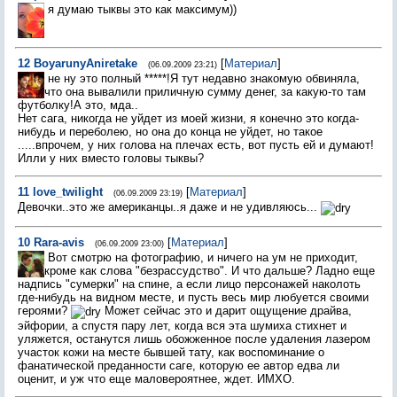
я думаю тыквы это как максимум))
12
BoyarunyAniretake
[
Материал
]
(06.09.2009 23:21)
не ну это полный *****!Я тут недавно знакомую обвиняла,
что она вывалили приличную сумму денег, за какую-то там
футболку!А это, мда..
Нет сага, никогда не уйдет из моей жизни, я конечно это когда-
нибудь и переболею, но она до конца не уйдет, но такое
.....впрочем, у них голова на плечах есть, вот пусть ей и думают!
Илли у них вместо головы тыквы?
11
love_twilight
[
Материал
]
(06.09.2009 23:19)
Девочки..это же американцы..я даже и не удивляюсь...
10
Rara-avis
[
Материал
]
(06.09.2009 23:00)
Вот смотрю на фотографию, и ничего на ум не приходит,
кроме как слова "безрассудство". И что дальше? Ладно еще
надпись "сумерки" на спине, а если лицо персонажей наколоть
где-нибудь на видном месте, и пусть весь мир любуется своими
героями?
Может сейчас это и дарит ощущение драйва,
эйфории, а спустя пару лет, когда вся эта шумиха стихнет и
уляжется, останутся лишь обожженное после удаления лазером
участок кожи на месте бывшей тату, как воспоминание о
фанатической преданности саге, которую ее автор едва ли
оценит, и уж что еще маловероятнее, ждет. ИМХО.