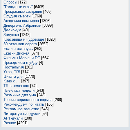
Опросы
[172]
"Голодные игры"
[6405]
Прекрасные создания
[409]
Орудия смерти
[1769]
Академия вампиров
[1306]
Дивергент/Избранная
[3899]
Делириум
[40]
Золушка
[1242]
Красавица и чудовище
[1020]
50 оттенков серого
[2652]
Если я останусь
[263]
Сказки Диснея
[374]
Фильмы Marvel и DC
[664]
Прежде чем я уйду
[4]
Ностальгия
[202]
Утро, TR!
[714]
Цитата дня
[1770]
Кино с ...
[397]
TR в пеленках
[74]
Плейлист недели
[543]
Разминка для ума
[248]
Теория сериального взрыва
[288]
Рекомендуем почитать
[166]
Рекламное агенство
[645]
Литературные дуэли
[54]
АРТ-дуэли
[108]
Разное
[4291]