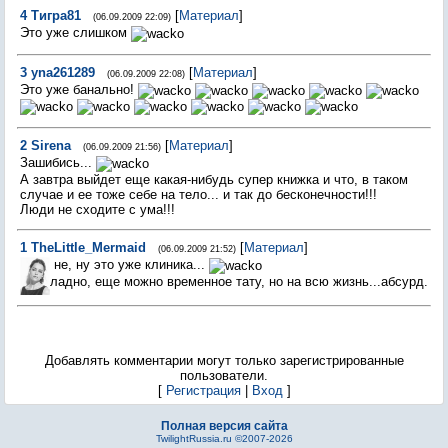
4
Тигра81
[
Материал
]
(06.09.2009 22:09)
Это уже слишком
3
yna261289
[
Материал
]
(06.09.2009 22:08)
Это уже банально!
2
Sirena
[
Материал
]
(06.09.2009 21:56)
Зашибись...
А завтра выйдет еще какая-нибудь супер книжка и что, в таком
случае и ее тоже себе на тело... и так до бесконечности!!!
Люди не сходите с ума!!!
1
TheLittle_Mermaid
[
Материал
]
(06.09.2009 21:52)
не, ну это уже клиника...
ладно, еще можно временное тату, но на всю жизнь...абсурд.
Добавлять комментарии могут только зарегистрированные
пользователи.
[
Регистрация
|
Вход
]
Полная версия сайта
TwilightRussia.ru ©2007-2026