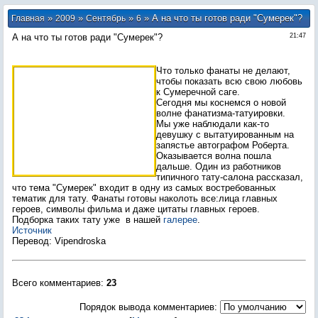
»
»
»
» А на что ты готов ради "Сумерек"?
Главная
2009
Сентябрь
6
А на что ты готов ради "Сумерек"?
21:47
Что только фанаты не делают,
чтобы показать всю свою любовь
к Сумеречной саге.
Сегодня мы коснемся о новой
волне фанатизма-татуировки.
Мы уже наблюдали как-то
девушку с вытатуированным на
запястье автографом Роберта.
Оказывается волна пошла
дальше. Один из работников
типичного тату-салона рассказал,
что тема "Сумерек" входит в одну из самых востребованных
тематик для тату. Фанаты готовы наколоть все:лица главных
героев, символы фильма и даже цитаты главных героев.
Подборка таких тату уже в нашей
галерее
.
Источник
Перевод: Vipendroska
Всего комментариев
:
23
Порядок вывода комментариев: